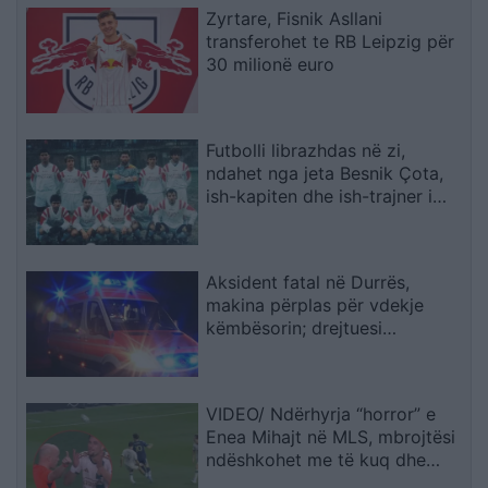
Zyrtare, Fisnik Asllani
transferohet te RB Leipzig për
30 milionë euro
Futbolli librazhdas në zi,
ndahet nga jeta Besnik Çota,
ish-kapiten dhe ish-trajner i
Sopotit
Aksident fatal në Durrës,
makina përplas për vdekje
këmbësorin; drejtuesi
shoqërohet në polici
VIDEO/ Ndërhyrja “horror” e
Enea Mihajt në MLS, mbrojtësi
ndëshkohet me të kuq dhe
gjobë