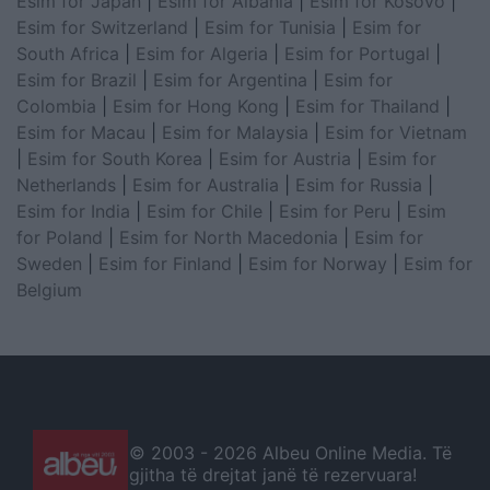
Esim for Japan
|
Esim for Albania
|
Esim for Kosovo
|
Esim for Switzerland
|
Esim for Tunisia
|
Esim for
South Africa
|
Esim for Algeria
|
Esim for Portugal
|
Esim for Brazil
|
Esim for Argentina
|
Esim for
Colombia
|
Esim for Hong Kong
|
Esim for Thailand
|
Esim for Macau
|
Esim for Malaysia
|
Esim for Vietnam
|
Esim for South Korea
|
Esim for Austria
|
Esim for
Netherlands
|
Esim for Australia
|
Esim for Russia
|
Esim for India
|
Esim for Chile
|
Esim for Peru
|
Esim
for Poland
|
Esim for North Macedonia
|
Esim for
Sweden
|
Esim for Finland
|
Esim for Norway
|
Esim for
Belgium
© 2003 -
2026 Albeu Online Media. Të
gjitha të drejtat janë të rezervuara!