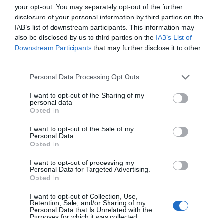
SHBA-së në Shqipëri,
Çota, ish-kapiten dhe ish-
your opt-out. You may separately opt-out of the further
emërimi pret firmën e
trajner i Sopotit
disclosure of your personal information by third parties on the
Trump
IAB’s list of downstream participants. This information may
also be disclosed by us to third parties on the
IAB’s List of
Downstream Participants
that may further disclose it to other
third parties.
Personal Data Processing Opt Outs
Aksident fatal në Durrës,
Kërcënim me bombë në
I want to opt-out of the Sharing of my
personal data.
makina përplas për vdekje
Milano, gjashtë qendra
Opted In
këmbësorin; drejtuesi
tregtare zbrazen pas
shoqërohet në polici
mesazhit me email
I want to opt-out of the Sale of my
Personal Data.
Opted In
I want to opt-out of processing my
Personal Data for Targeted Advertising.
Opted In
I want to opt-out of Collection, Use,
Retention, Sale, and/or Sharing of my
SHBA ndal përkohësisht
Protesta e 67-të,
Personal Data that Is Unrelated with the
Purposes for which it was collected.