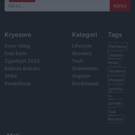
Search
Kryesore
Kategori
Tags
Erion Veliaj
Lifestyle
Edi Rama
Free Esim
Showbiz
Albania
Zgjedhjet 2025
Tech
News
Belinda Balluku
Shëndetësi
Ilir Meta
SPAK
Argetim
Piranjat
Kombëtarja
Enciklopedi
gazeta,
tv,
portale
Sali
Berisha