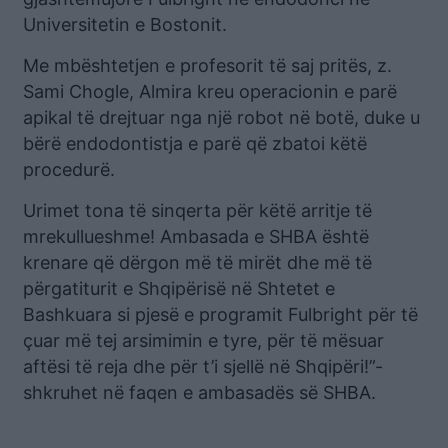
Universitetin e Bostonit.
Me mbështetjen e profesorit të saj pritës, z.
Sami Chogle, Almira kreu operacionin e parë
apikal të drejtuar nga një robot në botë, duke u
bërë endodontistja e parë që zbatoi këtë
procedurë.
Urimet tona të sinqerta për këtë arritje të
mrekullueshme! Ambasada e SHBA është
krenare që dërgon më të mirët dhe më të
përgatiturit e Shqipërisë në Shtetet e
Bashkuara si pjesë e programit Fulbright për të
çuar më tej arsimimin e tyre, për të mësuar
aftësi të reja dhe për t’i sjellë në Shqipëri!”-
shkruhet në faqen e ambasadës së SHBA.