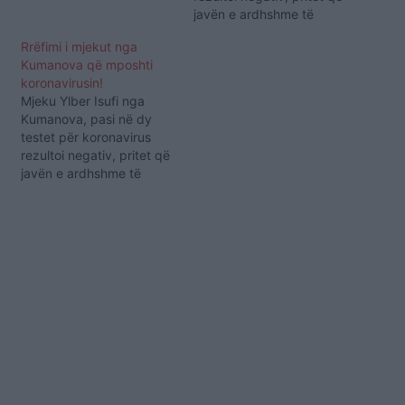
javën e ardhshme të
kthehet në punë dhe të
Rrëfimi i mjekut nga
vazhdojë luftën kundër
Kumanova që mposhti
këtij virusi. Qyteti i
koronavirusin!
Kumanovës ka numrin më
Mjeku Ylber Isufi nga
të lartë të viktimave nga
Kumanova, pasi në dy
sëmundja COVID-19, që
testet për koronavirus
shkaktohet nga
rezultoi negativ, pritet që
koronavirusi. Në
javën e ardhshme të
Kumanovë janë
kthehet në punë dhe të
regjistruar…
vazhdojë luftën kundër
këtij virusi. Qyteti i
Kumanovës ka numrin më
të lartë të viktimave nga
sëmundja COVID-19, që
shkaktohet nga
koronavirusi. Në
Kumanovë janë
regjistruar…