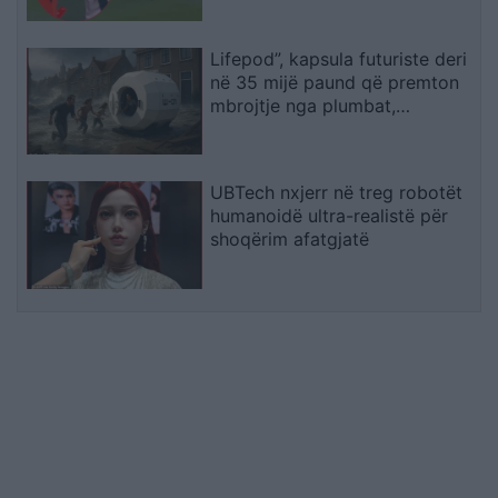
Lifepod”, kapsula futuriste deri
në 35 mijë paund që premton
mbrojtje nga plumbat,
bombardimet dhe fatkeqësitë
UBTech nxjerr në treg robotët
humanoidë ultra-realistë për
shoqërim afatgjatë