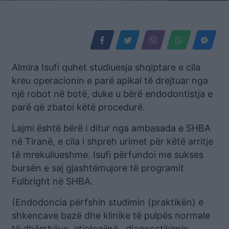
Almira Isufi quhet studiuesja shqiptare e cila
kreu operacionin e parë apikal të drejtuar nga
një robot në botë, duke u bërë endodontistja e
parë që zbatoi këtë procedurë.
Lajmi është bërë i ditur nga ambasada e SHBA
në Tiranë, e cila i shpreh urimet për këtë arritje
të mrekullueshme. Isufi përfundoi me sukses
bursën e saj gjashtëmujore të programit
Fulbright në SHBA.
(Endodoncia përfshin studimin (praktikën) e
shkencave bazë dhe klinike të pulpës normale
të dhëmbëve, etiologjinë , diagnostikimin,