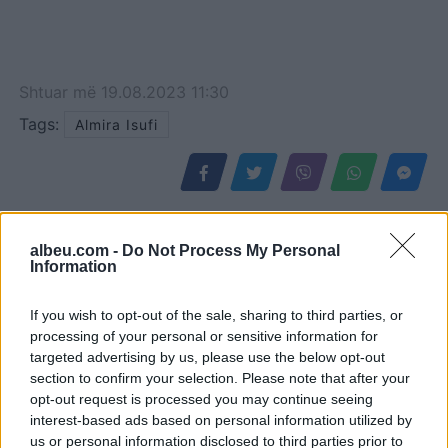
Shtuar
më
19.08.2023 11:30
Tags:
Almira Isufi
albeu.com -
Do Not Process My Personal
Information
If you wish to opt-out of the sale, sharing to third parties, or
processing of your personal or sensitive information for
targeted advertising by us, please use the below opt-out
section to confirm your selection. Please note that after your
opt-out request is processed you may continue seeing
Eric Wendt konfirmohet
Futbolli librazhdas në zi,
interest-based ads based on personal information utilized by
nga Senati si ambasador i
ndahet nga jeta Besnik
us or personal information disclosed to third parties prior to