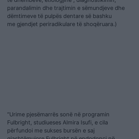
parandalimin dhe trajtimin e sëmundjeve dhe
dëmtimeve të pulpës dentare së bashku
me gjendjet periradikulare të shoqëruara.)
“Urime pjesëmarrës sonë në programin
Fulbright, studiueses Almira Isufi, e cila
përfundoi me sukses bursën e saj
gjashtëmujore Fulbright në endodonci në