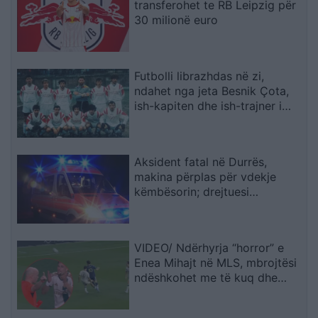
transferohet te RB Leipzig për
30 milionë euro
Futbolli librazhdas në zi,
ndahet nga jeta Besnik Çota,
ish-kapiten dhe ish-trajner i
Sopotit
Aksident fatal në Durrës,
makina përplas për vdekje
këmbësorin; drejtuesi
shoqërohet në polici
VIDEO/ Ndërhyrja “horror” e
Enea Mihajt në MLS, mbrojtësi
ndëshkohet me të kuq dhe
gjobë