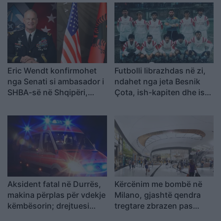
Eric Wendt konfirmohet
Futbolli librazhdas në zi,
nga Senati si ambasador i
ndahet nga jeta Besnik
SHBA-së në Shqipëri,
Çota, ish-kapiten dhe ish-
emërimi pret firmën e
trajner i Sopotit
Trump
Aksident fatal në Durrës,
Kërcënim me bombë në
makina përplas për vdekje
Milano, gjashtë qendra
këmbësorin; drejtuesi
tregtare zbrazen pas
shoqërohet në polici
mesazhit me email