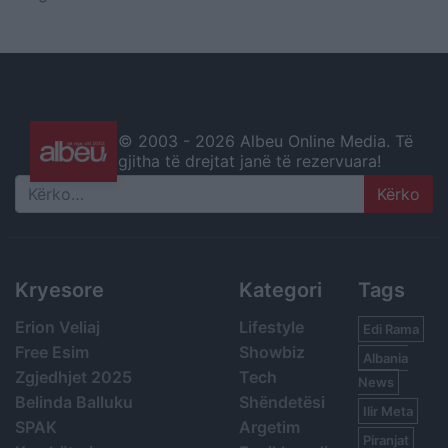
© 2003 -
2026 Albeu Online Media. Të
gjitha të drejtat janë të rezervuara!
Search
Kryesore
Kategori
Tags
Erion Veliaj
Lifestyle
Edi Rama
Free Esim
Showbiz
Albania
Zgjedhjet 2025
Tech
News
Belinda Balluku
Shëndetësi
Ilir Meta
SPAK
Argetim
Piranjat