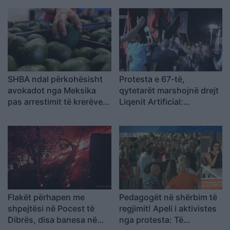
SHBA ndal përkohësisht
Protesta e 67-të,
avokadot nga Meksika
qytetarët marshojnë drejt
pas arrestimit të krerëve
Liqenit Artificial:
të grupeve kriminale
“Shqipëria meriton
revolucion”
Flakët përhapen me
Pedagogët në shërbim të
shpejtësi në Pocest të
regjimit! Apeli i aktivistes
Dibrës, disa banesa në
nga protesta: Të