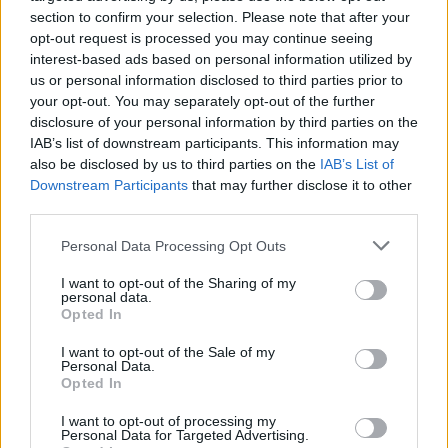
Cuadrado,…
section to confirm your selection. Please note that after your
opt-out request is processed you may continue seeing
interest-based ads based on personal information utilized by
us or personal information disclosed to third parties prior to
your opt-out. You may separately opt-out of the further
disclosure of your personal information by third parties on the
IAB’s list of downstream participants. This information may
also be disclosed by us to third parties on the
IAB’s List of
Downstream Participants
that may further disclose it to other
third parties.
Personal Data Processing Opt Outs
I want to opt-out of the Sharing of my
Shtuar
më
5.05.2021 17:35
personal data.
Opted In
Tags:
,
albeu sport
INSTAGRAM
I want to opt-out of the Sale of my
Personal Data.
Opted In
I want to opt-out of processing my
Personal Data for Targeted Advertising.