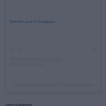
View this post on Instagram
A post shared by Albeu Sport ?? ?? ?? (@sportalbeu)
Lajme të ngjashme: