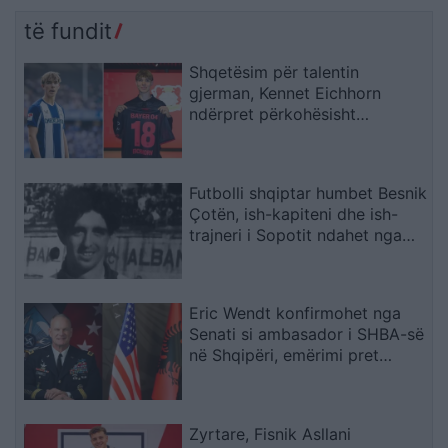
rrezik
bashkohemi për
Shqipërinë që meritojmë
të fundit
Shqetësim për talentin
gjerman, Kennet Eichhorn
ndërpret përkohësisht
karrierën për arsye
shëndetësore
Futbolli shqiptar humbet Besnik
Çotën, ish-kapiteni dhe ish-
trajneri i Sopotit ndahet nga
jeta në moshën 56-vjeçare
Eric Wendt konfirmohet nga
Senati si ambasador i SHBA-së
në Shqipëri, emërimi pret
firmën e Trump
Zyrtare, Fisnik Asllani