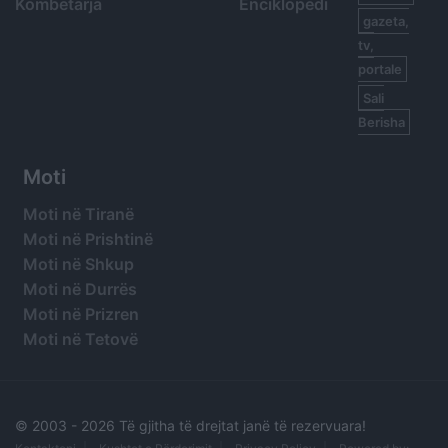
Kombëtarja
Enciklopedi
gazeta,
tv,
portale
Sali
Berisha
Moti
Moti në Tiranë
Moti në Prishtinë
Moti në Shkup
Moti në Durrës
Moti në Prizren
Moti në Tetovë
© 2003 -
2026 Të gjitha të drejtat janë të rezervuara!