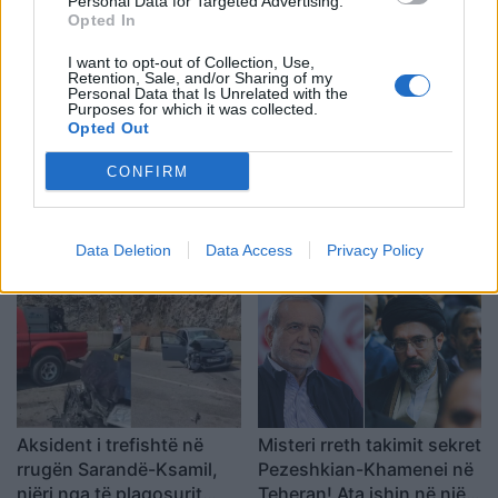
Personal Data for Targeted Advertising.
Opted In
I want to opt-out of Collection, Use,
Retention, Sale, and/or Sharing of my
Personal Data that Is Unrelated with the
Purposes for which it was collected.
Opted Out
CONFIRM
Analiza: Një shqiptar ka
Durrës/ 40-vjeçari humb
nevojë për 28 mijë dollarë
ndjenjat në kantierin e
në vit për të arritur
ndërtimit dhe ndërron jetë
Data Deletion
Data Access
Privacy Policy
“pragun e lumturisë”
në spital
Aksident i trefishtë në
Misteri rreth takimit sekret
rrugën Sarandë-Ksamil,
Pezeshkian-Khamenei në
njëri nga të plagosurit
Teheran! Ata ishin në një