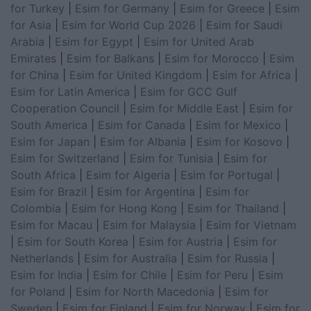
for Turkey
|
Esim for Germany
|
Esim for Greece
|
Esim
for Asia
|
Esim for World Cup 2026
|
Esim for Saudi
Arabia
|
Esim for Egypt
|
Esim for United Arab
Emirates
|
Esim for Balkans
|
Esim for Morocco
|
Esim
for China
|
Esim for United Kingdom
|
Esim for Africa
|
Esim for Latin America
|
Esim for GCC Gulf
Cooperation Council
|
Esim for Middle East
|
Esim for
South America
|
Esim for Canada
|
Esim for Mexico
|
Esim for Japan
|
Esim for Albania
|
Esim for Kosovo
|
Esim for Switzerland
|
Esim for Tunisia
|
Esim for
South Africa
|
Esim for Algeria
|
Esim for Portugal
|
Esim for Brazil
|
Esim for Argentina
|
Esim for
Colombia
|
Esim for Hong Kong
|
Esim for Thailand
|
Esim for Macau
|
Esim for Malaysia
|
Esim for Vietnam
|
Esim for South Korea
|
Esim for Austria
|
Esim for
Netherlands
|
Esim for Australia
|
Esim for Russia
|
Esim for India
|
Esim for Chile
|
Esim for Peru
|
Esim
for Poland
|
Esim for North Macedonia
|
Esim for
Sweden
|
Esim for Finland
|
Esim for Norway
|
Esim for