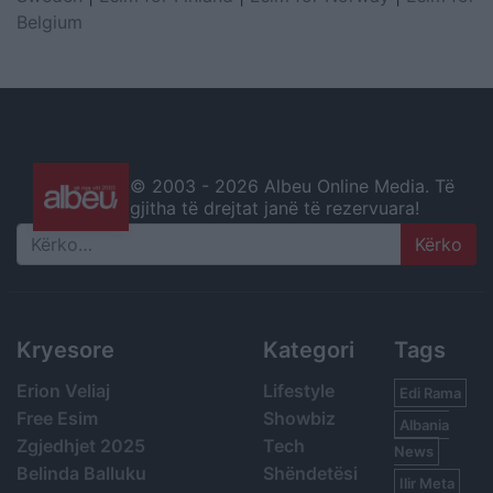
Belgium
© 2003 -
2026 Albeu Online Media. Të
gjitha të drejtat janë të rezervuara!
Search
Kryesore
Kategori
Tags
Erion Veliaj
Lifestyle
Edi Rama
Free Esim
Showbiz
Albania
Zgjedhjet 2025
Tech
News
Belinda Balluku
Shëndetësi
Ilir Meta