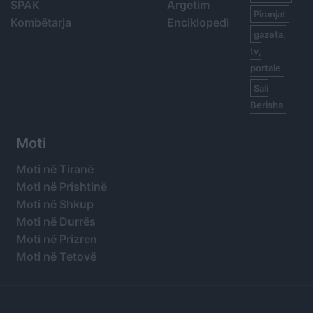
SPAK
Argetim
Piranjat
Kombëtarja
Enciklopedi
gazeta,
tv,
portale
Sali
Berisha
Moti
Moti në Tiranë
Moti në Prishtinë
Moti në Shkup
Moti në Durrës
Moti në Prizren
Moti në Tetovë