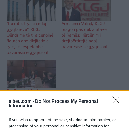
“Po rritet trysnia ndaj
Arrestimi i Veliajt/ KLGJ
gjyqtarëve”, KLGJ:
reagon pas deklaratave
Qëndrime të tilla cenojnë
të Ramës: Kërcënim i
figurën dhe dinjitetin e
drejtpërdrejtë ndaj
tyre, të respektohet
pavarësisë së gjyqësorit
pavarësia e gjyqësorit
Pakënaqësitë ndaj
gjykatësve, reagon KLGJ:
albeu.com -
Do Not Process My Personal
Dhënia e drejtësisë të jetë
Information
e çliruar nga çdo lloj
ndikimi
If you wish to opt-out of the sale, sharing to third parties, or
processing of your personal or sensitive information for