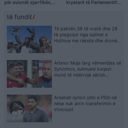
për avionët zjarrfikës,
kryetarit të Parlamentit!
Vangjeli: Fituesja e lidhur
Afat 60 ditë për
me skandale në Spanjë, të
Presidentin e ri
të fundit
nisë hetimi i SPAK
Të paktën 38 të vrarë dhe 29
të plagosur nga sulmet e
Huthive me raketa dhe dronë
kundër ushtrisë së Jemenit
Arbnor Muja larg vëmendjes së
Sylvinhos, sulmuesi kuqezi
mund të ndërrojë sërish
skuadër
Arsenali synon yllin e PSG-së
nëse nuk arrin transferimin e
Viniciusit