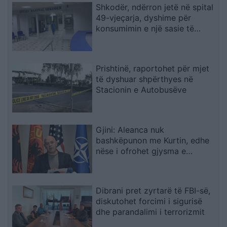
Shkodër, ndërron jetë në spital
49-vjeçarja, dyshime për
konsumimin e një sasie të
madhe ilaçesh
Prishtinë, raportohet për mjet
të dyshuar shpërthyes në
Stacionin e Autobusëve
Gjini: Aleanca nuk
bashkëpunon me Kurtin, edhe
nëse i ofrohet gjysma e
qeverisë
Dibrani pret zyrtarë të FBI-së,
diskutohet forcimi i sigurisë
dhe parandalimi i terrorizmit