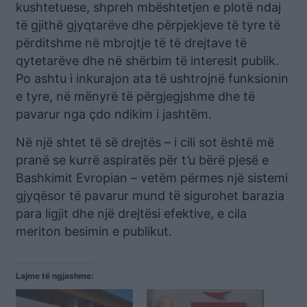
kushtetuese, shpreh mbështetjen e plotë ndaj
të gjithë gjyqtarëve dhe përpjekjeve të tyre të
përditshme në mbrojtje të të drejtave të
qytetarëve dhe në shërbim të interesit publik.
Po ashtu i inkurajon ata të ushtrojnë funksionin
e tyre, në mënyrë të përgjegjshme dhe të
pavarur nga çdo ndikim i jashtëm.
Në një shtet të së drejtës – i cili sot është më
pranë se kurrë aspiratës për t’u bërë pjesë e
Bashkimit Evropian – vetëm përmes një sistemi
gjyqësor të pavarur mund të sigurohet barazia
para ligjit dhe një drejtësi efektive, e cila
meriton besimin e publikut.
Lajme të ngjashme: