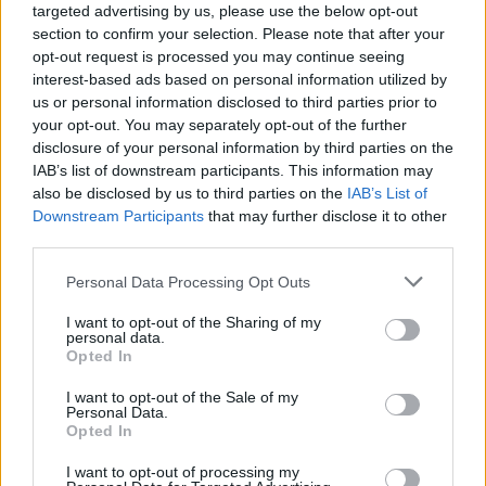
targeted advertising by us, please use the below opt-out
section to confirm your selection. Please note that after your
opt-out request is processed you may continue seeing
interest-based ads based on personal information utilized by
us or personal information disclosed to third parties prior to
your opt-out. You may separately opt-out of the further
disclosure of your personal information by third parties on the
IAB’s list of downstream participants. This information may
also be disclosed by us to third parties on the
IAB’s List of
Downstream Participants
that may further disclose it to other
third parties.
Personal Data Processing Opt Outs
Shtuar
më
29.08.2025 17:49
I want to opt-out of the Sharing of my
personal data.
Tags:
,
akuzat
KLGJ
Opted In
I want to opt-out of the Sale of my
Personal Data.
Opted In
I want to opt-out of processing my