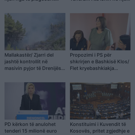
dërgohet në spitalin e
makinë me xhama të errët,
Traumës në Tiranë
duke e dëgjuar njëri-
tjetrin, por pa e parë
Mallakastër/ Zjarri del
Propozimi i PS për
jashtë kontrollit në
shkrirjen e Bashkisë Klos/
masivin pyjor të Drenijës!
Flet kryebashkiakja
Pas Ngrëçanit, pritet
socialiste Valbona Kola:
ndërhyrja nga ajri (VIDEO)
Jam shërbëtore e popullit,
karrigia është e
përkohshme, nëse
qytetarët janë kundër, unë
jam me ta (VIDEO)
PD kërkon të anulohet
Konstituimi i Kuvendit të
tenderi 15 milionë euro
Kosovës, pritet zgjedhje e