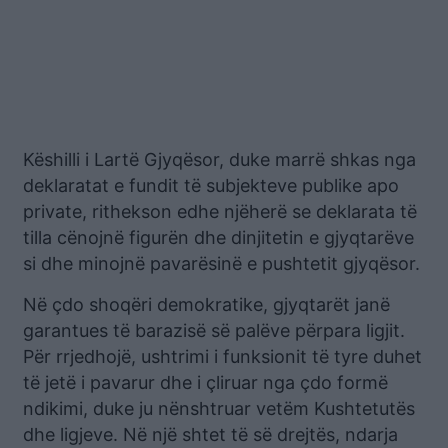
Këshilli i Lartë Gjyqësor, duke marrë shkas nga
deklaratat e fundit të subjekteve publike apo
private, rithekson edhe njëherë se deklarata të
tilla cënojnë figurën dhe dinjitetin e gjyqtarëve
si dhe minojnë pavarësinë e pushtetit gjyqësor.
Në çdo shoqëri demokratike, gjyqtarët janë
garantues të barazisë së palëve përpara ligjit.
Për rrjedhojë, ushtrimi i funksionit të tyre duhet
të jetë i pavarur dhe i çliruar nga çdo formë
ndikimi, duke ju nënshtruar vetëm Kushtetutës
dhe ligjeve. Në një shtet të së drejtës, ndarja