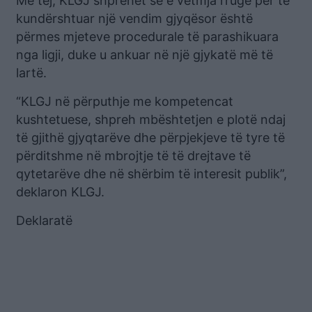
Më tej, KLGJ shprehet se e vetmja rrugë për të
kundërshtuar një vendim gjyqësor është
përmes mjeteve procedurale të parashikuara
nga ligji, duke u ankuar në një gjykatë më të
lartë.
“KLGJ në përputhje me kompetencat
kushtetuese, shpreh mbështetjen e plotë ndaj
të gjithë gjyqtarëve dhe përpjekjeve të tyre të
përditshme në mbrojtje të të drejtave të
qytetarëve dhe në shërbim të interesit publik”,
deklaron KLGJ.
Deklaratë