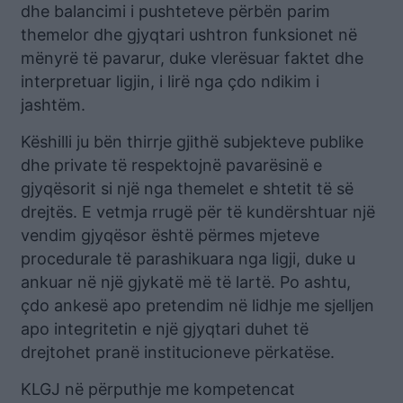
dhe balancimi i pushteteve përbën parim
themelor dhe gjyqtari ushtron funksionet në
mënyrë të pavarur, duke vlerësuar faktet dhe
interpretuar ligjin, i lirë nga çdo ndikim i
jashtëm.
Këshilli ju bën thirrje gjithë subjekteve publike
dhe private të respektojnë pavarësinë e
gjyqësorit si një nga themelet e shtetit të së
drejtës. E vetmja rrugë për të kundërshtuar një
vendim gjyqësor është përmes mjeteve
procedurale të parashikuara nga ligji, duke u
ankuar në një gjykatë më të lartë. Po ashtu,
çdo ankesë apo pretendim në lidhje me sjelljen
apo integritetin e një gjyqtari duhet të
drejtohet pranë institucioneve përkatëse.
KLGJ në përputhje me kompetencat