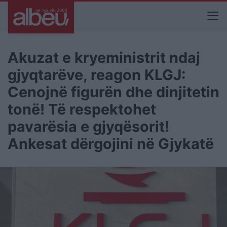
Akuzat e kryeministrit ndaj
gjyqtarëve, reagon KLGJ:
Cenojnë figurën dhe dinjitetin
tonë! Të respektohet
pavarësia e gjyqësorit!
Ankesat dërgojini në Gjykatë