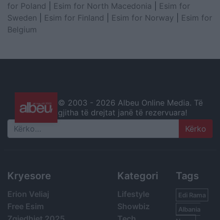
for Poland
|
Esim for North Macedonia
|
Esim for
Sweden
|
Esim for Finland
|
Esim for Norway
|
Esim for
Belgium
© 2003 -
2026 Albeu Online Media. Të
gjitha të drejtat janë të rezervuara!
Search
Kryesore
Kategori
Tags
Erion Veliaj
Lifestyle
Edi Rama
Free Esim
Showbiz
Albania
Zgjedhjet 2025
Tech