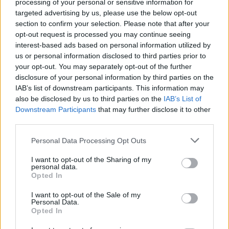
processing of your personal or sensitive information for
nga Senati si ambasador i
ndahet nga jeta Besnik
targeted advertising by us, please use the below opt-out
SHBA-së në Shqipëri,
Çota, ish-kapiten dhe ish-
section to confirm your selection. Please note that after your
emërimi pret firmën e
trajner i Sopotit
opt-out request is processed you may continue seeing
Trump
interest-based ads based on personal information utilized by
us or personal information disclosed to third parties prior to
your opt-out. You may separately opt-out of the further
disclosure of your personal information by third parties on the
IAB’s list of downstream participants. This information may
also be disclosed by us to third parties on the
IAB’s List of
Downstream Participants
that may further disclose it to other
Flakët përhapen me
Pedagogët në shërbim të
third parties.
shpejtësi në Pocest të
regjimit! Apeli i aktivistes
Dibrës, disa banesa në
nga protesta: Të
Personal Data Processing Opt Outs
rrezik
bashkohemi për
Shqipërinë që meritojmë
I want to opt-out of the Sharing of my
personal data.
Opted In
I want to opt-out of the Sale of my
Personal Data.
Opted In