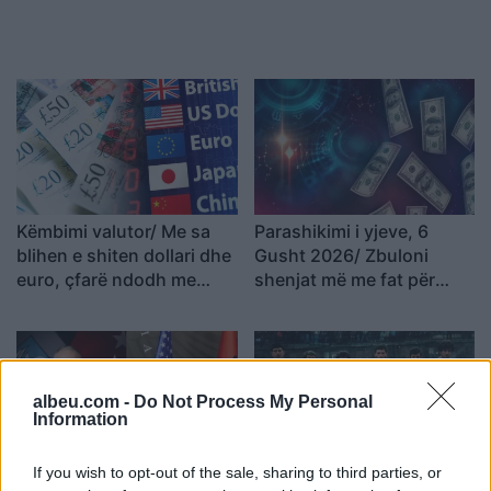
Këmbimi valutor/ Me sa
Parashikimi i yjeve, 6
blihen e shiten dollari dhe
Gusht 2026/ Zbuloni
euro, çfarë ndodh me
shenjat më me fat për
monedhat e tjera
ditën e sotme
albeu.com -
Do Not Process My Personal
Information
If you wish to opt-out of the sale, sharing to third parties, or
Eric Wendt konfirmohet
Futbolli librazhdas në zi,