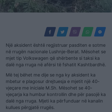
Një aksident është regjistruar pasditen e sotme
në rrugën nacionale Lushnje-Berat. Mësohet se
mjet tip Volkswagen që shërbente si taksi ka
dalë nga rruga në afërsi të fshatit Kashtbardhë.
Më tej bëhet me dije se nga ky aksident ka
mbetur e plagosur drejtuesja e mjetit një 40-
vjeçare me iniciale M.Sh. Mësohet se 40-
vjeçarja ka humbur kontrollin dhe për pasojë ka
dalë nga rruga. Mjeti ka përfunduar në kanalin
kullues përgjatë rrugës.