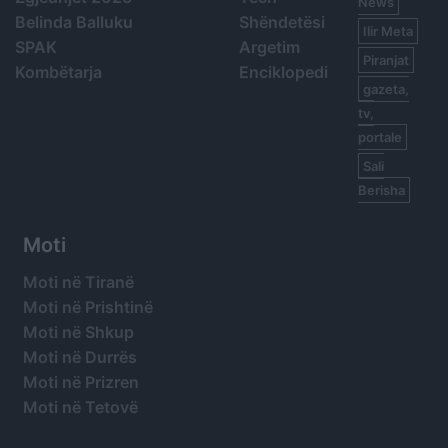
News
Belinda Balluku
Shëndetësi
Ilir Meta
SPAK
Argetim
Piranjat
Kombëtarja
Enciklopedi
gazeta,
tv,
portale
Sali
Berisha
Moti
Moti në Tiranë
Moti në Prishtinë
Moti në Shkup
Moti në Durrës
Moti në Prizren
Moti në Tetovë