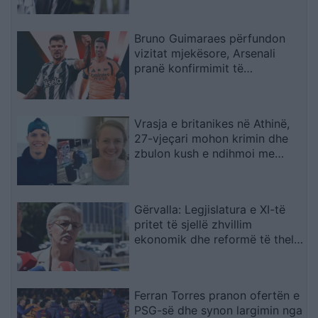
Bruno Guimaraes përfundon
vizitat mjekësore, Arsenali
pranë konfirmimit të
transferimit
Vrasja e britanikes në Athinë,
27-vjeçari mohon krimin dhe
zbulon kush e ndihmoi me
trupin
Gërvalla: Legjislatura e XI-të
pritet të sjellë zhvillim
ekonomik dhe reformë të thellë
në drejtësi
Ferran Torres pranon ofertën e
PSG-së dhe synon largimin nga