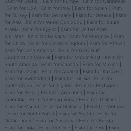
Esim for Global
|
Esim for Europe
|
Esim for Caribbean
|
Esim for USA
|
Esim for Italy
|
Esim for Spain
|
Esim
for Turkey
|
Esim for Germany
|
Esim for Greece
|
Esim
for Asia
|
Esim for World Cup 2026
|
Esim for Saudi
Arabia
|
Esim for Egypt
|
Esim for United Arab
Emirates
|
Esim for Balkans
|
Esim for Morocco
|
Esim
for China
|
Esim for United Kingdom
|
Esim for Africa
|
Esim for Latin America
|
Esim for GCC Gulf
Cooperation Council
|
Esim for Middle East
|
Esim for
South America
|
Esim for Canada
|
Esim for Mexico
|
Esim for Japan
|
Esim for Albania
|
Esim for Kosovo
|
Esim for Switzerland
|
Esim for Tunisia
|
Esim for
South Africa
|
Esim for Algeria
|
Esim for Portugal
|
Esim for Brazil
|
Esim for Argentina
|
Esim for
Colombia
|
Esim for Hong Kong
|
Esim for Thailand
|
Esim for Macau
|
Esim for Malaysia
|
Esim for Vietnam
|
Esim for South Korea
|
Esim for Austria
|
Esim for
Netherlands
|
Esim for Australia
|
Esim for Russia
|
Esim for India
|
Esim for Chile
|
Esim for Peru
|
Esim