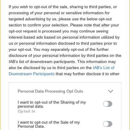
If you wish to opt-out of the sale, sharing to third parties, or
processing of your personal or sensitive information for
targeted advertising by us, please use the below opt-out
Koncerti i Kanye West
Dita e tetë e protestës në
section to confirm your selection. Please note that after your
shkakton përplasje me
Divjakë, banorët
opt-out request is processed you may continue seeing
kalendarin e Champions
refuzojnë bashkimin me
interest-based ads based on personal information utilized by
League në Kazakistan
Lushnjen
us or personal information disclosed to third parties prior to
your opt-out. You may separately opt-out of the further
disclosure of your personal information by third parties on the
IAB’s list of downstream participants. This information may
also be disclosed by us to third parties on the
IAB’s List of
Downstream Participants
that may further disclose it to other
third parties.
Flakët përfshijnë një
Dita e 69-të e protestës,
Personal Data Processing Opt Outs
banesë në Shkodër,
qytetarët marshojnë
zjarrfikësit vënë situatën
nëpër Tiranë
I want to opt-out of the Sharing of my
personal data.
nën kontroll
Opted In
I want to opt-out of the Sale of my
Personal Data.