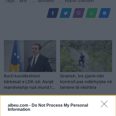
Tags:
,
,
aksi
aksident
Koplik-Shkodër
Kurti kundërshton
Gramsh, tre zjarre nën
kërkesat e LDK-së: Asnjë
kontroll pas ndërhyrjes në
marrëveshje nuk mund të
terrene të vështira
zhbëjë vullnetin qytetar
albeu.com -
Do Not Process My Personal
Information