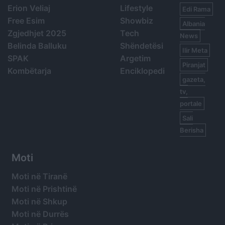
Erion Veliaj
Lifestyle
Edi Rama
Free Esim
Showbiz
Albania
Zgjedhjet 2025
Tech
News
Belinda Balluku
Shëndetësi
Ilir Meta
SPAK
Argetim
Piranjat
Kombëtarja
Enciklopedi
gazeta,
tv,
portale
Sali
Berisha
Moti
Moti në Tiranë
Moti në Prishtinë
Moti në Shkup
Moti në Durrës