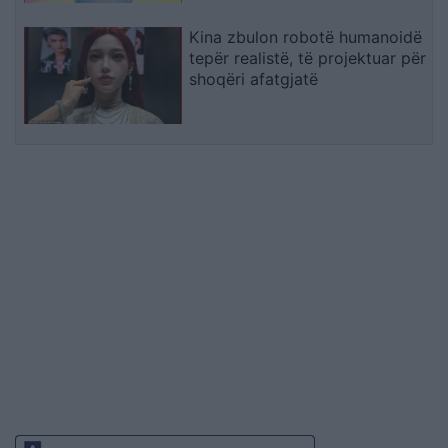
Kina zbulon robotë humanoidë
tepër realistë, të projektuar për
shoqëri afatgjatë