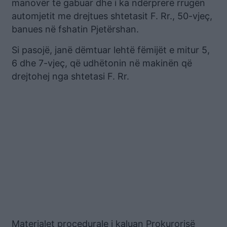
manovër të gabuar dhe i ka ndërprerë rrugën
automjetit me drejtues shtetasit F. Rr., 50-vjeç,
banues në fshatin Pjetërshan.
Si pasojë, janë dëmtuar lehtë fëmijët e mitur 5,
6 dhe 7-vjeç, që udhëtonin në makinën që
drejtohej nga shtetasi F. Rr.
Materialet procedurale i kaluan Prokurorisë