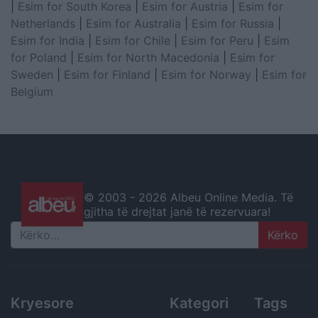
|
Esim for South Korea
|
Esim for Austria
|
Esim for
Netherlands
|
Esim for Australia
|
Esim for Russia
|
Esim for India
|
Esim for Chile
|
Esim for Peru
|
Esim
for Poland
|
Esim for North Macedonia
|
Esim for
Sweden
|
Esim for Finland
|
Esim for Norway
|
Esim for
Belgium
© 2003 -
2026 Albeu Online Media. Të
gjitha të drejtat janë të rezervuara!
Search
Kryesore
Kategori
Tags