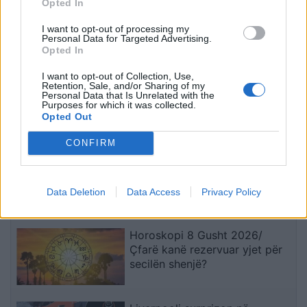
Opted In
I want to opt-out of processing my
Personal Data for Targeted Advertising.
Opted In
Kakavijë, kolona e
Gjykata ndaloi ndërtimin e
automjeteve shtrihet për
një salle vallëzimi në
I want to opt-out of Collection, Use,
Retention, Sale, and/or Sharing of my
5 km në territorin grek
Shtëpinë e Bardhë,
Personal Data that Is Unrelated with the
reagon Trump: Do ta
Purposes for which it was collected.
Opted Out
çojmë çështjen në
të fundit
Gjykatën e Lartë
CONFIRM
Real Madridi shqyrton tre yje
të mesfushës pas dështimit me
Rodrin
Data Deletion
Data Access
Privacy Policy
Horoskopi 8 Gusht 2026/
Çfarë kanë rezervuar yjet për
secilën shenjë?