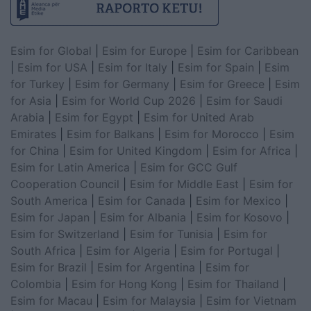
Esim for Global
|
Esim for Europe
|
Esim for Caribbean
|
Esim for USA
|
Esim for Italy
|
Esim for Spain
|
Esim
for Turkey
|
Esim for Germany
|
Esim for Greece
|
Esim
for Asia
|
Esim for World Cup 2026
|
Esim for Saudi
Arabia
|
Esim for Egypt
|
Esim for United Arab
Emirates
|
Esim for Balkans
|
Esim for Morocco
|
Esim
for China
|
Esim for United Kingdom
|
Esim for Africa
|
Esim for Latin America
|
Esim for GCC Gulf
Cooperation Council
|
Esim for Middle East
|
Esim for
South America
|
Esim for Canada
|
Esim for Mexico
|
Esim for Japan
|
Esim for Albania
|
Esim for Kosovo
|
Esim for Switzerland
|
Esim for Tunisia
|
Esim for
South Africa
|
Esim for Algeria
|
Esim for Portugal
|
Esim for Brazil
|
Esim for Argentina
|
Esim for
Colombia
|
Esim for Hong Kong
|
Esim for Thailand
|
Esim for Macau
|
Esim for Malaysia
|
Esim for Vietnam