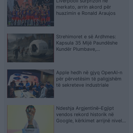
Liverpooli surprizon në
merkato, arrin akord për
huazimin e Ronald Araujos
Strehimoret e së Ardhmes:
Kapsula 35 Mijë Paundëshe
Kundër Plumbave,
Shpërthimeve dhe Fatkeqësive
Natyrore
Apple hedh në gjyq OpenAI-n
për përvetësim të paligjshëm
të sekreteve industriale
Ndeshja Argjentinë–Egjipt
vendos rekord historik në
Google, kërkimet arrijnë nivele
të papara