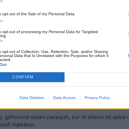
In
astrohen shpesh, dhe normalisht janë të mbushura me
o opt-out of the Sale of my Personal Data.
hmangni përdorimin e telefonit të spitalit.
In
to opt-out of processing my Personal Data for Targeted
ing.
e, janë zakonisht të kontaminuara me materiale fekale 
In
i papastër dhe shkaktojnë sëmundje, nëse i prekni. Mer
o opt-out of Collection, Use, Retention, Sale, and/or Sharing
ersonal Data that Is Unrelated with the Purposes for which it
lected.
Out
CONFIRM
 përdorin dyert për të lëvizur nga njëra dhomë në tjet
erë, lani duart, sepse pavarësisht sa pastrohen dorez
Data Deletion
Data Access
Privacy Policy
, gjithmonë mbani parasysh, kur të shkoni në spital
stafi mjekësor.