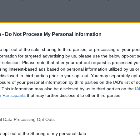
 -
Do Not Process My Personal Information
to opt-out of the sale, sharing to third parties, or processing of your per
formation for targeted advertising by us, please use the below opt-out s
r selection. Please note that after your opt-out request is processed y
eing interest-based ads based on personal information utilized by us or
disclosed to third parties prior to your opt-out. You may separately opt-
losure of your personal information by third parties on the IAB’s list of
. This information may also be disclosed by us to third parties on the
IA
Participants
that may further disclose it to other third parties.
et e pritjes, dhe bakteret e mikrobet, aty, janë të sh
ty janë të një niveli të rrezikshëm, që mund të shkak
l Data Processing Opt Outs
lagët, nëse keni.
o opt-out of the Sharing of my personal data.