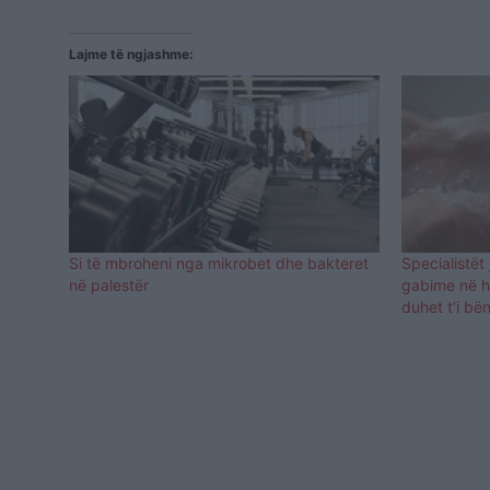
Lajme të ngjashme:
Si të mbroheni nga mikrobet dhe bakteret
Specialistët 
në palestër
gabime në h
duhet t’i bë