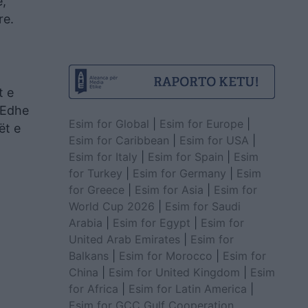
ë,
re.
t e
 Edhe
Esim for Global
|
Esim for Europe
|
ët e
Esim for Caribbean
|
Esim for USA
|
Esim for Italy
|
Esim for Spain
|
Esim
for Turkey
|
Esim for Germany
|
Esim
for Greece
|
Esim for Asia
|
Esim for
World Cup 2026
|
Esim for Saudi
Arabia
|
Esim for Egypt
|
Esim for
United Arab Emirates
|
Esim for
Balkans
|
Esim for Morocco
|
Esim for
China
|
Esim for United Kingdom
|
Esim
for Africa
|
Esim for Latin America
|
Esim for GCC Gulf Cooperation