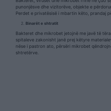
Bakteret, viruset dhe mikrobet rrinë në çdo s
punonjësve dhe vizitorëve, objekte e përdor
Perdet e privatësisë i mbartin këto, prandaj p
Binarët e shtratit
Bakteret dhe mikrobet jetojnë me javë të tëra
spitaleve zakonisht janë prej këtyre material
nëse i pastron ato, përsëri mikrobet qëndroj
shtretërve.