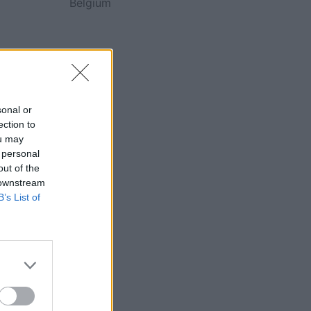
Belgium
sonal or
ection to
ou may
 personal
out of the
 downstream
B’s List of
umta.
tojnë