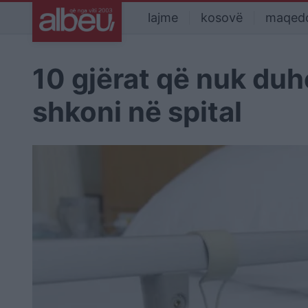
lajme
kosovë
maqed
10 gjërat që nuk duhe
shkoni në spital