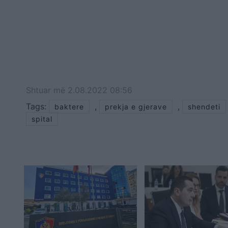
Shtuar
më
2.08.2022 08:56
Tags:
,
,
baktere
prekja e gjerave
shendeti
spital