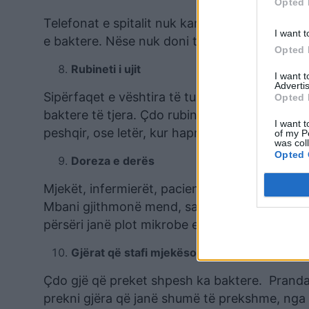
Opted 
Telefonat e spitalit nuk kanë tendencë të p
I want t
e baktere. Nëse nuk doni të sëmureni dhe ju, s
Opted 
Rubineti i ujit
I want 
Advertis
Sipërfaqet e vështira të tualeteve, në spital
Opted 
baktere të tjera. Çdo rubinet në spital është 
I want t
peshqir, ose letër, kur hapni rubinetin e ujit.
of my P
was col
Opted 
Doreza e derës
Mjekët, infermierët, pacientët, apo vizitorët i
Mbani gjithmonë mend, sa herë ta hapni një d
përsëri janë plot mikrobe e baktere.
Gjërat që stafi mjekësor përdor shpesh
Çdo gjë që preket shpesh ka baktere. Prandaj
prekni gjëra që janë shumë të prekshme, nga 