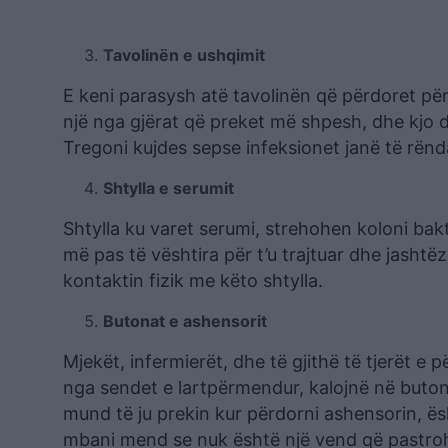
Tavolinën e ushqimit
E keni parasysh atë tavolinën që përdoret pë
një nga gjërat që preket më shpesh, dhe kjo 
Tregoni kujdes sepse infeksionet janë të rën
Shtylla e serumit
Shtylla ku varet serumi, strehohen koloni bak
më pas të vështira për t’u trajtuar dhe jasht
kontaktin fizik me këto shtylla.
Butonat e ashensorit
Mjekët, infermierët, dhe të gjithë të tjerët e
nga sendet e lartpërmendur, kalojnë në buto
mund të ju prekin kur përdorni ashensorin, ësh
mbani mend se nuk është një vend që pastrohe