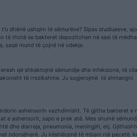
r t’u dhënë ushqim të sëmurëve? Sipas studiuesve, aj
do të thotë se bakteret depozitohen në sasi të mëdh
da, saqë mund të çojnë në vdekje.
teresh që shkaktojnë sëmundje dhe infeksione, të cila
ëzakonisht të rrezikshme. Ju sugjerojmë të shmangni
 përdorin ashensorin vazhdimisht. Të gjitha bakteret e
nat e ashensorit, sapo e prek atë. Mes shumë sëmund
të dhe diarreja, pneumonia, meningjiti, etj. Gjithasht
t ndonjëherë. Ju këshillojmë të mbani një pecetë, k