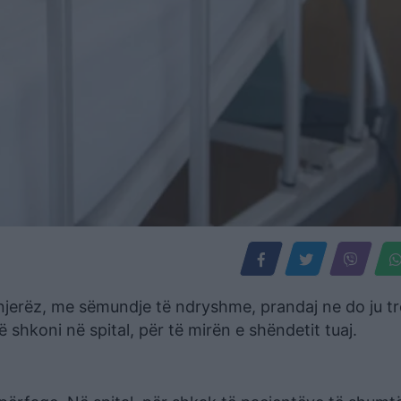
 njerëz, me sëmundje të ndryshme, prandaj ne do ju t
ë shkoni në spital, për të mirën e shëndetit tuaj.