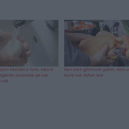
japin këshillat e forta, këto 6
Keni bërë gjithmonë gabim, këto 
igjienën personale që nuk
kurrë nuk duhen larë
ni më