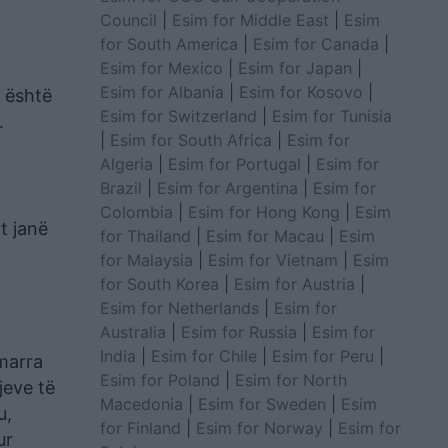
Council
|
Esim for Middle East
|
Esim
for South America
|
Esim for Canada
|
Esim for Mexico
|
Esim for Japan
|
Esim for Albania
|
Esim for Kosovo
|
o është
Esim for Switzerland
|
Esim for Tunisia
a.
|
Esim for South Africa
|
Esim for
Algeria
|
Esim for Portugal
|
Esim for
Brazil
|
Esim for Argentina
|
Esim for
Colombia
|
Esim for Hong Kong
|
Esim
t janë
for Thailand
|
Esim for Macau
|
Esim
for Malaysia
|
Esim for Vietnam
|
Esim
for South Korea
|
Esim for Austria
|
Esim for Netherlands
|
Esim for
Australia
|
Esim for Russia
|
Esim for
India
|
Esim for Chile
|
Esim for Peru
|
 marra
Esim for Poland
|
Esim for North
jeve të
Macedonia
|
Esim for Sweden
|
Esim
u,
for Finland
|
Esim for Norway
|
Esim for
ur