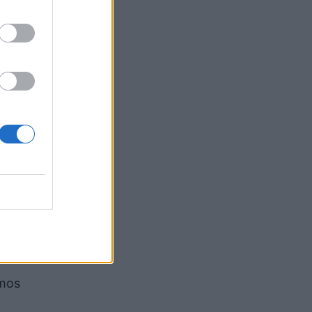
 mikrobe
dhe
rni një
rën.
at, ata
 mos