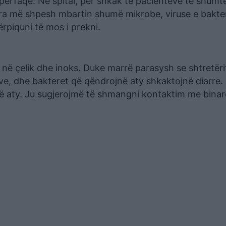
ipërfaqe. Në spital, për shkak të pacientëve të shumt
ura më shpesh mbartin shumë mikrobe, viruse e bakte
ërpiquni të mos i prekni.
 në çelik dhe inoks. Duke marrë parasysh se shtretëri
eve, dhe bakteret që qëndrojnë aty shkaktojnë diarre.
në aty. Ju sugjerojmë të shmangni kontaktim me binar