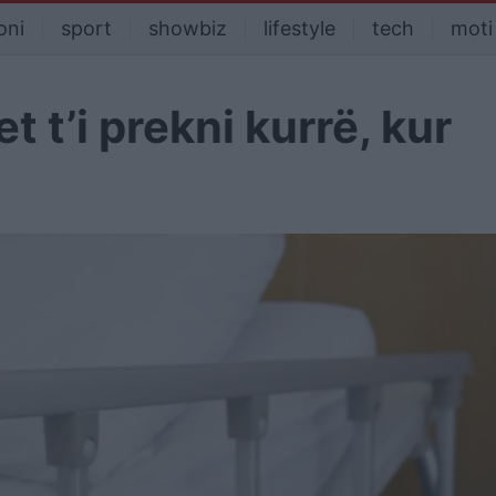
oni
sport
showbiz
lifestyle
tech
moti
t t’i prekni kurrë, kur