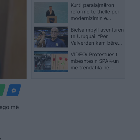
Kurti paralajmëron
Kreu i SPAK Klodian
reformë të thellë për
Braho raporton në
modernizimin e
Komisionin për
sistemit të inspektimit
Reformën Zgjedhore:
Bielsa mbyll aventurën
në Kosovë
Në hetime të
te Uruguai: “Për
përfshihet edhe
Valverden kam bërë
gjurmimi i parasë
më shumë lëshime se
VIDEO/ Protestuesit
për këdo tjetër”
mbështesin SPAK-un
me trëndafila në
kangjella, dorëzojnë
edhe librin “Albanian
Files”
regojmë