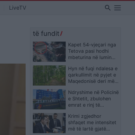
search
LiveTV
të fundit
Kapet 54-vjeçari nga
Tetova pasi hodhi
mbeturina në lumin
Shkumbin
Hyn në fuqi ndalesa e
qarkullimit në pyjet e
Maqedonisë deri më
31 gusht
Ndryshime në Policinë
e Shtetit, zbulohen
emrat e rinj të
drejtuesve në disa
Krimi zgjedhor
komisariate
shfaqet me intensitet
më të lartë gjatë
viteve zgjedhore/