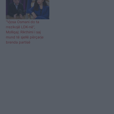
“Vjosa Osmani do ta
rrezikojë LDK-në”,
Molliqaj: Rikthimi i saj
mund të sjellë përçarje
brenda partisë