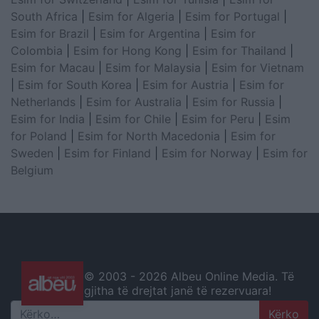
South Africa
|
Esim for Algeria
|
Esim for Portugal
|
Esim for Brazil
|
Esim for Argentina
|
Esim for
Colombia
|
Esim for Hong Kong
|
Esim for Thailand
|
Esim for Macau
|
Esim for Malaysia
|
Esim for Vietnam
|
Esim for South Korea
|
Esim for Austria
|
Esim for
Netherlands
|
Esim for Australia
|
Esim for Russia
|
Esim for India
|
Esim for Chile
|
Esim for Peru
|
Esim
for Poland
|
Esim for North Macedonia
|
Esim for
Sweden
|
Esim for Finland
|
Esim for Norway
|
Esim for
Belgium
© 2003 -
2026 Albeu Online Media. Të
gjitha të drejtat janë të rezervuara!