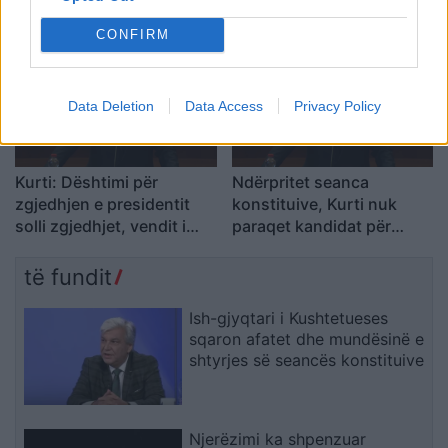
kushtetuese
CONFIRM
Data Deletion
Data Access
Privacy Policy
Kurti: Dështimi për
Ndërpritet seanca
zgjedhjen e presidentit
konstituive, Kurti nuk
solli zgjedhjet, vendit i
paraqet kandidat për
nevojitet stabilitet politik
kryetar të Kuvendit dhe
kërkon më shumë kohë
të fundit
për bisedime
Ish-gjyqtari i Kushtetueses
sqaron afatet dhe mundësinë e
shtyrjes së seancës konstituive
Njerëzimi ka shpenzuar