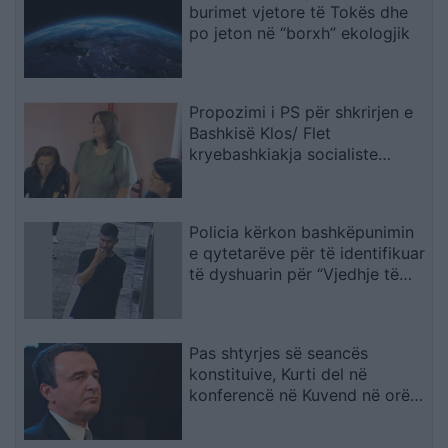
burimet vjetore të Tokës dhe
po jeton në “borxh” ekologjik
Propozimi i PS për shkrirjen e
Bashkisë Klos/ Flet
kryebashkiakja socialiste
Valbona Kola: Jam shërbëtore
e popullit, karrigia është e
përkohshme, nëse qytetarët
Policia kërkon bashkëpunimin
janë kundër, unë jam me ta
e qytetarëve për të identifikuar
(VIDEO)
të dyshuarin për “Vjedhje të
rëndë
Pas shtyrjes së seancës
konstituive, Kurti del në
konferencë në Kuvend në orën
12:30