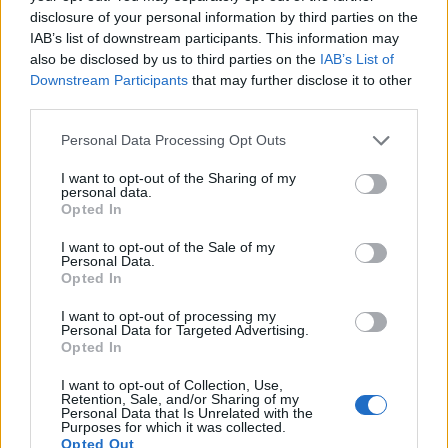
shtyrjes së seancës
identifikuar të dyshuarin
disclosure of your personal information by third parties on the
konstituive
për “Vjedhje të rëndë
IAB’s list of downstream participants. This information may
also be disclosed by us to third parties on the
IAB’s List of
Downstream Participants
that may further disclose it to other
third parties.
Personal Data Processing Opt Outs
Pas shtyrjes së seancës
Gjykata cakton një muaj
I want to opt-out of the Sharing of my
konstituive, Kurti del në
paraburgim për Egzon
personal data.
Opted In
konferencë në Kuvend në
Reshanin, i dyshuar për
orën 12:30
disa vepra penale
I want to opt-out of the Sale of my
Personal Data.
Opted In
I want to opt-out of processing my
Personal Data for Targeted Advertising.
Opted In
I want to opt-out of Collection, Use,
Zemaj: Kalimi i afatit 30-
Hamza kritikon shtyrjen e
Retention, Sale, and/or Sharing of my
Personal Data that Is Unrelated with the
ditor mund ta zhysë
seancës: LVV po tregon
Purposes for which it was collected.
Kosovën në krizë
mungesë serioziteti
Opted Out