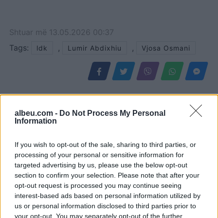
Shtuar
më
13.05.2026 00:37
Tags:
,
,
ldk
Lumir Abdixhiu
Vjosa Osmani
albeu.com -
Do Not Process My Personal
Information
If you wish to opt-out of the sale, sharing to third parties, or
processing of your personal or sensitive information for
targeted advertising by us, please use the below opt-out
section to confirm your selection. Please note that after your
opt-out request is processed you may continue seeing
Ish-gjyqtari i
Policia kërkon
interest-based ads based on personal information utilized by
Kushtetueses sqaron
bashkëpunimin e
us or personal information disclosed to third parties prior to
afatet dhe mundësinë e
qytetarëve për të
your opt-out. You may separately opt-out of the further