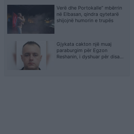
Verë dhe Portokalle” mbërrin
në Elbasan, qindra qytetarë
shijojnë humorin e trupës
Gjykata cakton një muaj
paraburgim për Egzon
Reshanin, i dyshuar për disa
vepra penale