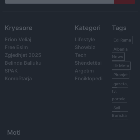
Search
Kryesore
Kategori
Tags
Erion Veliaj
Lifestyle
Edi Rama
Free Esim
Showbiz
Albania
Zgjedhjet 2025
Tech
News
Belinda Balluku
Shëndetësi
Ilir Meta
SPAK
Argetim
Piranjat
Kombëtarja
Enciklopedi
gazeta,
tv,
portale
Sali
Berisha
Moti