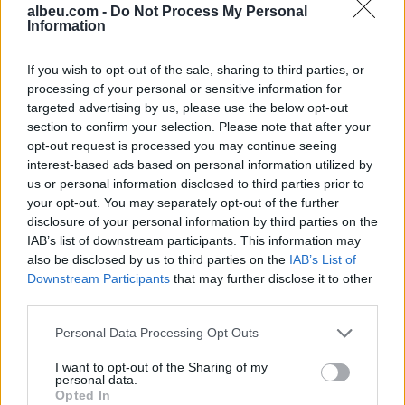
albeu.com -
Do Not Process My Personal
Information
If you wish to opt-out of the sale, sharing to third parties, or
Shtuar
më
16.05.2026 16:43
processing of your personal or sensitive information for
Tags:
,
targeted advertising by us, please use the below opt-out
BARCELONA
lewandowski
section to confirm your selection. Please note that after your
opt-out request is processed you may continue seeing
interest-based ads based on personal information utilized by
us or personal information disclosed to third parties prior to
your opt-out. You may separately opt-out of the further
disclosure of your personal information by third parties on the
IAB’s list of downstream participants. This information may
also be disclosed by us to third parties on the
IAB’s List of
Downstream Participants
that may further disclose it to other
third parties.
Personal Data Processing Opt Outs
I want to opt-out of the Sharing of my
Dinamo rindërtohet gjatë
Real Madridi shqyrton tre
personal data.
verës, afrimet dhe
yje të mesfushës pas
Opted In