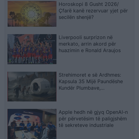
Horoskopi 8 Gusht 2026/
Çfarë kanë rezervuar yjet për
secilën shenjë?
Liverpooli surprizon në
merkato, arrin akord për
huazimin e Ronald Araujos
Strehimoret e së Ardhmes:
Kapsula 35 Mijë Paundëshe
Kundër Plumbave,
Shpërthimeve dhe Fatkeqësive
Natyrore
Apple hedh në gjyq OpenAI-n
për përvetësim të paligjshëm
të sekreteve industriale