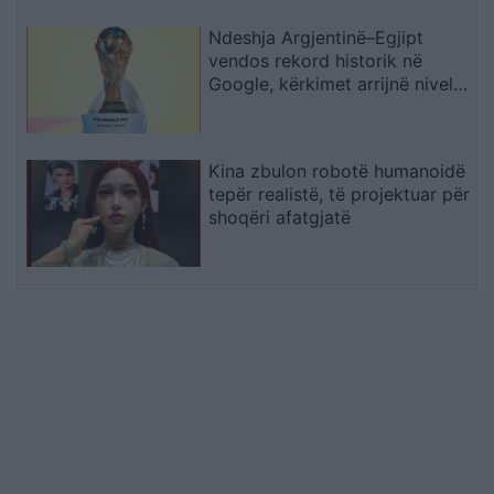
Ndeshja Argjentinë–Egjipt
vendos rekord historik në
Google, kërkimet arrijnë nivele
të papara
Kina zbulon robotë humanoidë
tepër realistë, të projektuar për
shoqëri afatgjatë