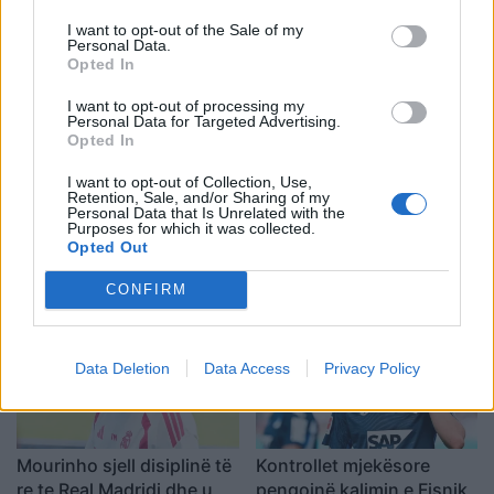
largimet që kanë
dështimit me Rodrin
I want to opt-out of the Sale of my
formësuar ekipin e Dajës
Personal Data.
Opted In
I want to opt-out of processing my
Personal Data for Targeted Advertising.
Opted In
I want to opt-out of Collection, Use,
Retention, Sale, and/or Sharing of my
Liverpooli surprizon në
Barcelona përgatit
Personal Data that Is Unrelated with the
Purposes for which it was collected.
merkato, arrin akord për
alternativën për Alvarez,
Opted Out
huazimin e Ronald
Flick bind Mikautadzen
Araujos
për një transferim në
CONFIRM
“Camp Nou
Data Deletion
Data Access
Privacy Policy
Mourinho sjell disiplinë të
Kontrollet mjekësore
re te Real Madridi dhe u
pengojnë kalimin e Fisnik