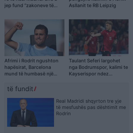
jep fund “zakoneve të
Asllanit te RB Leipzig
këqija
Afrimi i Rodrit ngushton
Taulant Seferi largohet
hapësirat, Barcelona
nga Bodrumspor, kalimi te
mund të humbasë një
Kayserispor ndez
tjetër xhevahir të
rivalitetin turk
akademisë
të fundit
Real Madridi shqyrton tre yje
të mesfushës pas dështimit me
Rodrin