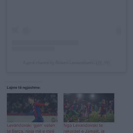
A post shared by Robert Lewandowski (@_rl9)
Lajme të ngjashme:
Levandovski ‘gjen’ veten
Nga Levandovski te
te Barça, nisja më e mirë
rekordet e Jamalit, ja