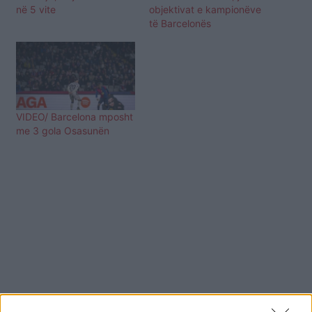
në 5 vite
objektivat e kampionëve
të Barcelonës
VIDEO/ Barcelona mposht
me 3 gola Osasunën