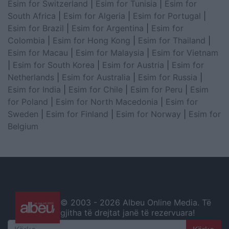
Esim for Switzerland
|
Esim for Tunisia
|
Esim for
South Africa
|
Esim for Algeria
|
Esim for Portugal
|
Esim for Brazil
|
Esim for Argentina
|
Esim for
Colombia
|
Esim for Hong Kong
|
Esim for Thailand
|
Esim for Macau
|
Esim for Malaysia
|
Esim for Vietnam
|
Esim for South Korea
|
Esim for Austria
|
Esim for
Netherlands
|
Esim for Australia
|
Esim for Russia
|
Esim for India
|
Esim for Chile
|
Esim for Peru
|
Esim
for Poland
|
Esim for North Macedonia
|
Esim for
Sweden
|
Esim for Finland
|
Esim for Norway
|
Esim for
Belgium
© 2003 -
2026 Albeu Online Media. Të
gjitha të drejtat janë të rezervuara!