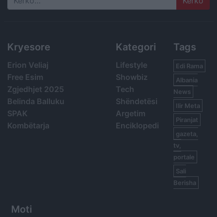
Search
Kryesore
Kategori
Tags
Erion Veliaj
Lifestyle
Edi Rama
Free Esim
Showbiz
Albania
Zgjedhjet 2025
Tech
News
Belinda Balluku
Shëndetësi
Ilir Meta
SPAK
Argetim
Piranjat
Kombëtarja
Enciklopedi
gazeta,
tv,
portale
Sali
Berisha
Moti