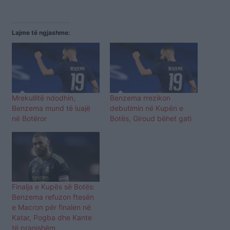
Lajme të ngjashme:
Mrekullitë ndodhin,
Benzema rrezikon
Benzema mund të luajë
debutimin në Kupën e
në Botëror
Botës, Giroud bëhet gati
Finalja e Kupës së Botës:
Benzema refuzon ftesën
e Macron për finalen në
Katar, Pogba dhe Kante
të pranishëm