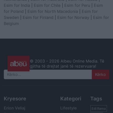
Esim for India
|
Esim for Chile
|
Esim for Peru
|
Esim
for Poland
|
Esim for North Macedonia
|
Esim for
Sweden
|
Esim for Finland
|
Esim for Norway
|
Esim for
Belgium
© 2003 -
2026 Albeu Online Media. Të
gjitha të drejtat janë të rezervuara!
Search
Kryesore
Kategori
Tags
Erion Veliaj
Lifestyle
Edi Rama