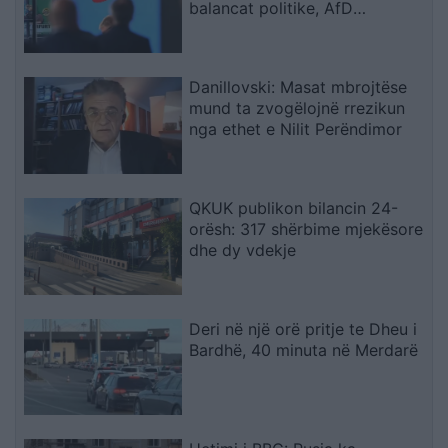
balancat politike, AfD
parakalon CDU/CSU-në me
rekord historik
Danillovski: Masat mbrojtëse
mund ta zvogëlojnë rrezikun
nga ethet e Nilit Perëndimor
QKUK publikon bilancin 24-
orësh: 317 shërbime mjekësore
dhe dy vdekje
Deri në një orë pritje te Dheu i
Bardhë, 40 minuta në Merdarë