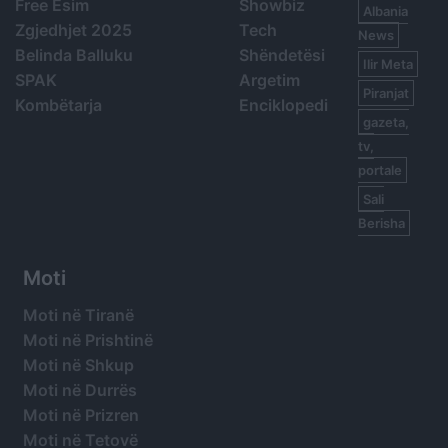
Free Esim
Showbiz
Albania
Zgjedhjet 2025
Tech
News
Belinda Balluku
Shëndetësi
Ilir Meta
SPAK
Argetim
Piranjat
Kombëtarja
Enciklopedi
gazeta,
tv,
portale
Sali
Berisha
Moti
Moti në Tiranë
Moti në Prishtinë
Moti në Shkup
Moti në Durrës
Moti në Prizren
Moti në Tetovë