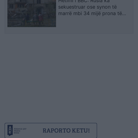
Hetimi i BBC: Rusia ka
sekuestruar ose synon të
marrë mbi 34 mijë prona të
ukrainasve në zonat e
pushtuara