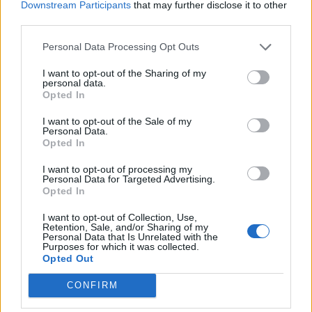
Downstream Participants
that may further disclose it to other
Goditje nga FIFA për
Agjenti konfirmon: Rodri e
third parties.
Dinamon, merkatoja
njoftoi Real Madridin se ka
Personal Data Processing Opt Outs
bllokohet; në rast
vendosur të transferohet
kualifikimi në “play-off”
te Barcelona
I want to opt-out of the Sharing of my
ekipi i Dajës rrezikon pa
personal data.
përforcime
Opted In
I want to opt-out of the Sale of my
Personal Data.
Opted In
I want to opt-out of processing my
Salah prezantohet te
VIDEO/ Myrto Uzuni
Personal Data for Targeted Advertising.
Opted In
Trabzonspori mes
shkëlqen në Amerikë,
spektaklit në “Papara
asiston sërish në triumfin
I want to opt-out of Collection, Use,
Park”, 41 mijë tifozë
e Austin
Retention, Sale, and/or Sharing of my
Personal Data that Is Unrelated with the
ndezin atmosferën
Purposes for which it was collected.
Opted Out
CONFIRM