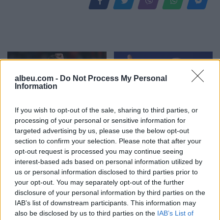
albeu.com -
Do Not Process My Personal
Information
If you wish to opt-out of the sale, sharing to third parties, or
Carrick kërkon një tjetër
Argjentina e “dashuruar”
processing of your personal or sensitive information for
përforcim në mesfushën e
me Infantinon, federata
targeted advertising by us, please use the below opt-out
Man Utd, përcaktohen
del me deklaratë zyrtare:
section to confirm your selection. Please note that after your
opt-out request is processed you may continue seeing
objektivi kryesor dhe
Model transparent
interest-based ads based on personal information utilized by
alternativat
us or personal information disclosed to third parties prior to
your opt-out. You may separately opt-out of the further
disclosure of your personal information by third parties on the
IAB’s list of downstream participants. This information may
also be disclosed by us to third parties on the
IAB’s List of