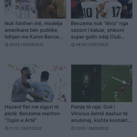
Nuk fshihen më, modelja
Benzema nuk “lëviz” nga
amerikane bën publike
sezoni i kaluar, shikoni
lidhjen me Karim Benzema
super golin ndaj Club
(FOTO LAJM)
America (VIDEO)
20:02 / 03/08/2022
08:16 / 27/07/2022
schedule
schedule
Hazard flet me siguri të
Pamje të reja: Goli i
plotë: Benzema meriton
Vinicius është dashur të
“Topin e Artë”
anulohej, kishte kontakt
Karim Benzema (VIDEO)
11:13 / 25/07/2022
12:05 / 29/05/2022
schedule
schedule