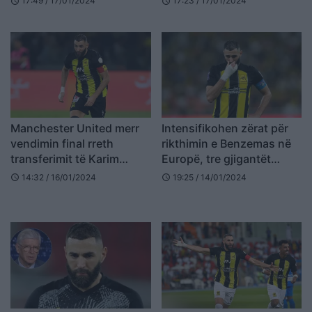
17:49 / 17/01/2024
17:23 / 17/01/2024
schedule
schedule
Manchester United merr
Intensifikohen zërat për
vendimin final rreth
rikthimin e Benzemas në
transferimit të Karim
Europë, tre gjigantët
Benzemas
vihen pas francezit
14:32 / 16/01/2024
19:25 / 14/01/2024
schedule
schedule