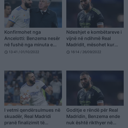
Konfirmohet nga
Ndeshjet e kombëtareve i
Ancelotti: Benzema nesër
vijnë në ndihmë Real
në fushë nga minuta e
Madridit, mësohet kur
parë
kthehet Karim Benzema
13:41 / 01/10/2022
16:14 / 26/09/2022
schedule
schedule
I vetmi qendërsulmues në
Goditje e rëndë për Real
skuadër, Real Madridi
Madridin, Benzema ende
pranë finalizimit të
nuk është rikthyer në