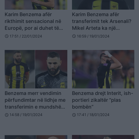
Karim Benzema afër
Karim Benzema afër
rikthimit sensacional në
transferimit tek Arsenali?
Europë, por ai duhet të
Mikel Arteta ka një
bëjë një sakrificë
përgjigje për këtë
17:51 / 22/01/2024
16:59 / 19/01/2024
schedule
schedule
Benzema merr vendimin
Benzema drejt Interit, ish-
përfundimtar në lidhje me
portieri zikaltër “plas
transferimin e mundshëm
bombën”
në Europë
14:58 / 19/01/2024
17:41 / 18/01/2024
schedule
schedule