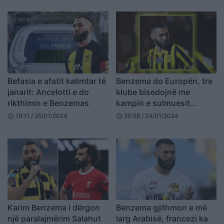
Befasia e afatit kalimtar të
Benzema do Europën, tre
janarit: Ancelotti e do
klube bisedojnë me
rikthimin e Benzemas
kampin e sulmuesit
francez
19:11 / 25/01/2024
20:58 / 24/01/2024
schedule
schedule
Karim Benzema i dërgon
Benzema gjithmon e më
një paralajmërim Salahut
larg Arabisë, francezi ka