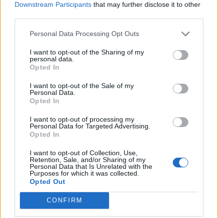
Downstream Participants
that may further disclose it to other
third parties.
Personal Data Processing Opt Outs
I want to opt-out of the Sharing of my
personal data.
Opted In
FOTO/ Perez nis
Formacionet zyrtare Real
“gjuetinë”, kërkohet një
Madrid-Barcelona: “El
I want to opt-out of the Sale of my
Personal Data.
“bomber” i ri. Nga Mbappe
clasico” në finale,
Opted In
te Haaland, sa shumë yje
Benzema “lufton” me
09:10 / 02/05/2023
19:19 / 15/01/2023
schedule
schedule
në tavolinë
Lewandowski për
I want to opt-out of processing my
Superkupën
Personal Data for Targeted Advertising.
Opted In
I want to opt-out of Collection, Use,
Retention, Sale, and/or Sharing of my
Personal Data that Is Unrelated with the
Purposes for which it was collected.
Opted Out
CONFIRM
Benzema refuzon të
Karim Benzema shpallet
komentojë mbi
sportisti më i mirë i vitit