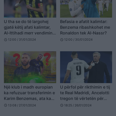
U tha se do të largohej
Befasia e afatit kalimtar:
gjatë këtij afati kalimtar,
Benzema ribashkohet me
Al-Ittihadi merr vendimin
Ronaldon tek Al-Nassr?
final për Benzeman
12:00 / 31/01/2024
12:00 / 30/01/2024
schedule
schedule
Një klub i madh europian
U përfol për rikthimin e tij
ka refuzuar transferimin e
te Real Madridi, Ancelotti
Karim Benzemas, ata kanë
tregon të vërtetën për
një arsyeje të fortë për
Benzeman
13:08 / 27/01/2024
18:25 / 26/01/2024
schedule
schedule
këtë