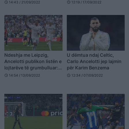
rinovimit me Karim
stërvitje: Derbi në rrezik
14:43 / 21/09/2022
12:19 / 17/09/2022
schedule
schedule
Benzema
serioz
Ndeshja me Leipzig,
U dëmtua ndaj Celtic,
Ancelotti publikon listën e
Carlo Ancelotti jep lajmin
lojtarëve të grumbulluar:
për Karim Benzema
Tre mungesa të mëdha
14:54 / 13/09/2022
12:34 / 07/09/2022
schedule
schedule
(FOTO LAJM)