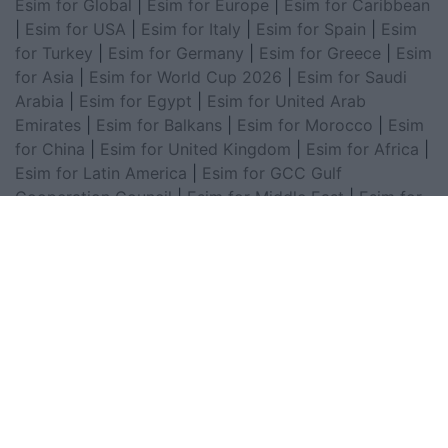
Esim for Global
|
Esim for Europe
|
Esim for Caribbean
|
Esim for USA
|
Esim for Italy
|
Esim for Spain
|
Esim
for Turkey
|
Esim for Germany
|
Esim for Greece
|
Esim
for Asia
|
Esim for World Cup 2026
|
Esim for Saudi
Arabia
|
Esim for Egypt
|
Esim for United Arab
Emirates
|
Esim for Balkans
|
Esim for Morocco
|
Esim
for China
|
Esim for United Kingdom
|
Esim for Africa
|
Esim for Latin America
|
Esim for GCC Gulf
Cooperation Council
|
Esim for Middle East
|
Esim for
South America
|
Esim for Canada
|
Esim for Mexico
|
Esim for Japan
|
Esim for Albania
|
Esim for Kosovo
|
Esim for Switzerland
|
Esim for Tunisia
|
Esim for
South Africa
|
Esim for Algeria
|
Esim for Portugal
|
Esim for Brazil
|
Esim for Argentina
|
Esim for
Colombia
|
Esim for Hong Kong
|
Esim for Thailand
|
Esim for Macau
|
Esim for Malaysia
|
Esim for Vietnam
|
Esim for South Korea
|
Esim for Austria
|
Esim for
Netherlands
|
Esim for Australia
|
Esim for Russia
|
Esim for India
|
Esim for Chile
|
Esim for Peru
|
Esim