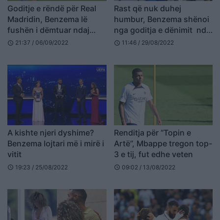
Goditje e rëndë për Real
Rast që nuk duhej
Madridin, Benzema lë
humbur, Benzema shënoi
fushën i dëmtuar ndaj
nga goditja e dënimit ndaj
Celtic
Espanyol ndërsa në portë
21:37 / 06/09/2022
11:46 / 29/08/2022
schedule
schedule
ishte një mbrojtës
(VIDEO)
A kishte njeri dyshime?
Renditja për “Topin e
Benzema lojtari më i mirë i
Artë”, Mbappe tregon top-
vitit
3 e tij, fut edhe veten
19:23 / 25/08/2022
09:02 / 13/08/2022
schedule
schedule