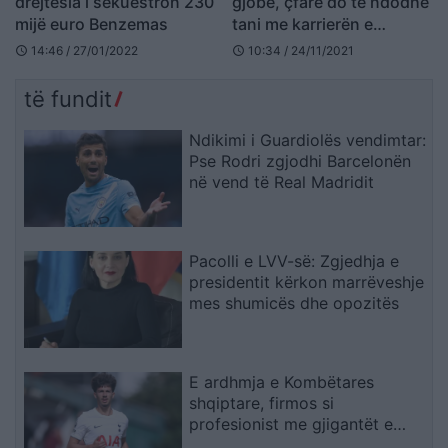
drejtësia i sekuestron 230
gjobë, çfarë do të ndodhë
mijë euro Benzemas
tani me karrierën e
Benzema?
14:46 / 27/01/2022
10:34 / 24/11/2021
schedule
schedule
të fundit
Ndikimi i Guardiolës vendimtar:
Pse Rodri zgjodhi Barcelonën
në vend të Real Madridit
Pacolli e LVV-së: Zgjedhja e
presidentit kërkon marrëveshje
mes shumicës dhe opozitës
E ardhmja e Kombëtares
shqiptare, firmos si
profesionist me gjigantët e
Premier Ligë: “Djall” i goditjeve