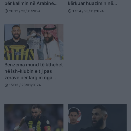
për kalimin në Arabinë
kërkuar huazimin në
Saudite
Europë
20:12 / 23/01/2024
17:14 / 23/01/2024
schedule
schedule
Benzema mund të kthehet
në ish-klubin e tij pas
zërave për largim nga
Arabia Saudite
15:33 / 23/01/2024
schedule