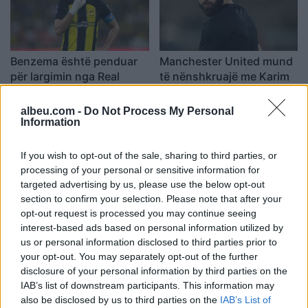
Benzema është penduar
Manchester United mund
për largimin nga Real
të nënshkruajë me Karim
Madridi
Benzema
17:48 / 05/01/2024
19:42 / 04/01/2024
albeu.com -
Do Not Process My Personal
schedule
schedule
Information
If you wish to opt-out of the sale, sharing to third parties, or
processing of your personal or sensitive information for
targeted advertising by us, please use the below opt-out
section to confirm your selection. Please note that after your
opt-out request is processed you may continue seeing
interest-based ads based on personal information utilized by
Gjendet Karim Benzema,
Benzema duket se ka
us or personal information disclosed to third parties prior to
zyrtari i Al Ittihad zbulon
fshirë llogarinë në
your opt-out. You may separately opt-out of the further
ku ndodhet sulmuesi
Instagram pas humbjes
disclosure of your personal information by third parties on the
nga Al Nassr
21:27 / 31/12/2023
16:21 / 27/12/2023
IAB’s list of downstream participants. This information may
schedule
schedule
also be disclosed by us to third parties on the
IAB’s List of