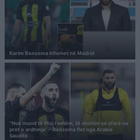
Karim Benzema kthehet në Madrid
“Nuk mund të fitoj i vetëm, të shohim se çfarë na
pret e ardhmja” – Benzema flet nga Arabia
Saudite