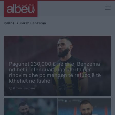
keyboard_arrow_right
Ballina
Karim Benzema
Paguhet 230,000 £ në ditë, Benzema
ndihet i “ofenduar” nga oferta për
rinovim dhe po mendon të refuzojë të
kthehet në fushë
6 muaj me parë
schedule