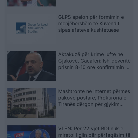
të dënimit
GLPS apelon për formimin e
menjëhershëm të Kuvendit
sipas afateve kushtetuese
Aktakuzë për krime lufte në
Gjakovë, Gacaferi: Ish-qeveritë
prisnin 8-10 orë konfirmimin e
Radojqiçit
Mashtronte në internet përmes
pakove postare, Prokuroria e
Tiranës dërgon për gjykim
nigerianin
VLEN: Për 22 vjet BDI nuk e
miratoi ligjin për përfaqësim të