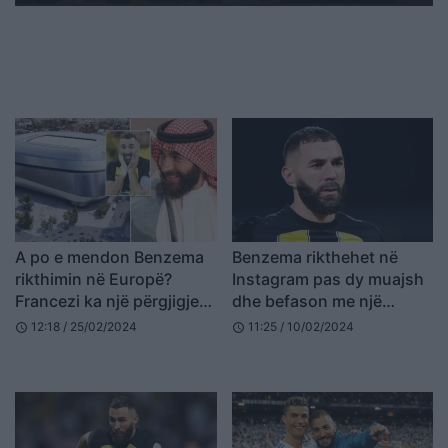
A po e mendon Benzema
Benzema rikthehet në
rikthimin në Europë?
Instagram pas dy muajsh
Francezi ka një përgjigje
dhe befason me një
për këtë
lëvizje radikale
12:18 / 25/02/2024
11:25 / 10/02/2024
schedule
schedule