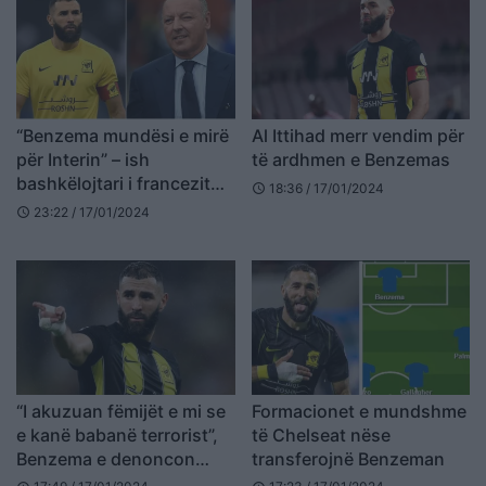
“Benzema mundësi e mirë
Al Ittihad merr vendim për
për Interin” – ish
të ardhmen e Benzemas
bashkëlojtari i francezit
18:36 / 17/01/2024
schedule
beson në transferimin e tij
23:22 / 17/01/2024
schedule
në Serie A
“I akuzuan fëmijët e mi se
Formacionet e mundshme
e kanë babanë terrorist”,
të Chelseat nëse
Benzema e denoncon
transferojnë Benzeman
ministrin