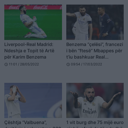
Liverpool-Real Madrid:
Benzema “çelësi”, francezi
Ndeshja e Topit të Artë
i bën “ftesë” Mbappes për
për Karim Benzema
t’iu bashkuar Real
Madridit (FOTO LAJM)
11:01 / 28/05/2022
09:54 / 17/03/2022
schedule
schedule
Çështja “Valbuena”,
1 vit burg dhe 75 mijë euro