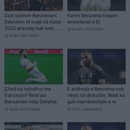
Guti sulmon Benzeman:
Karim Benzema tregon
Dëshiron të luajë në Katar
emocionet e tij
2022 prandaj nuk luan, po
20:30 / 17/10/2022
schedule
e tradhton klubin
21:25 / 08/11/2022
schedule
Çfarë ka ndodhur me
E ardhmja e Benzema nuk
francezin? Reali pa
vihet në diskutim, Reali ka
Benzeman ndaj Getafes
gati marrëveshjen e re
16:36 / 07/10/2022
12:21 / 05/10/2022
schedule
schedule