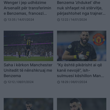
Wenger i jep udhëzime
Benzema ‘zhduket’ dhe
Arsenalit për transferimin
nuk shfaqet në stërvitje,
e Benzemas, francezi
përjashtohet nga trajneri
mund të rikthehet në
për turneun në Dubai
13:35 / 14/01/2024
12:22 / 14/01/2024
schedule
schedule
Europë
Saha i kërkon Manchester
“Ky është pikërisht ai që
Unitedit të nënshkruaj me
kanë nevojë”, ish-
Benzema
sulmuesi këshillon Man
Utd të nënshkruajë me
12:12 / 08/01/2024
18:29 / 06/01/2024
schedule
schedule
Benzeman