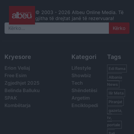
© 2003 -
2026 Albeu Online Media. Të
gjitha të drejtat janë të rezervuara!
Search
Kryesore
Kategori
Tags
Erion Veliaj
Lifestyle
Edi Rama
Free Esim
Showbiz
Albania
Zgjedhjet 2025
Tech
News
Belinda Balluku
Shëndetësi
Ilir Meta
SPAK
Argetim
Piranjat
Kombëtarja
Enciklopedi
gazeta,
tv,
portale
Sali