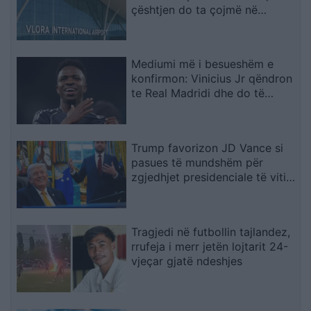
çështjen do ta çojmë në
arbitrazh dhe drejtësi
Mediumi më i besueshëm e
konfirmon: Vinicius Jr qëndron
te Real Madridi dhe do të
firmosë kontratë
gjashtëvjeçare
Trump favorizon JD Vance si
pasues të mundshëm për
zgjedhjet presidenciale të vitit
2028, sipas “The Washington
Post
Tragjedi në futbollin tajlandez,
rrufeja i merr jetën lojtarit 24-
vjeçar gjatë ndeshjes