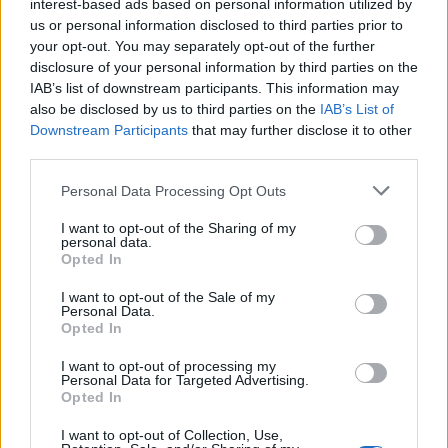
interest-based ads based on personal information utilized by
us or personal information disclosed to third parties prior to
Mediumi më i besueshëm
Tragjedi në futbollin
your opt-out. You may separately opt-out of the further
e konfirmon: Vinicius Jr
tajlandez, rrufeja i merr
disclosure of your personal information by third parties on the
qëndron te Real Madridi
jetën lojtarit 24-vjeçar
IAB’s list of downstream participants. This information may
dhe do të firmosë
gjatë ndeshjes
also be disclosed by us to third parties on the
IAB’s List of
kontratë gjashtëvjeçare
Downstream Participants
that may further disclose it to other
third parties.
Personal Data Processing Opt Outs
I want to opt-out of the Sharing of my
personal data.
Opted In
Salah vendos rekord
Rodri humbi durimin me
pagash te Trabzonspori,
Real Madridin, zbardhen
I want to opt-out of the Sale of my
Personal Data.
zbulohet shifra
detajet e marrëveshjes së
Opted In
marramendëse
tij me Barcelonën
I want to opt-out of processing my
Personal Data for Targeted Advertising.
Opted In
I want to opt-out of Collection, Use,