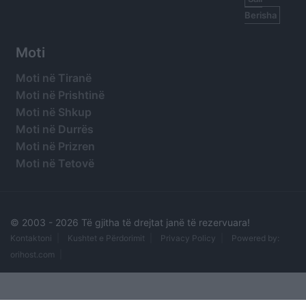
Berisha
Moti
Moti në Tiranë
Moti në Prishtinë
Moti në Shkup
Moti në Durrës
Moti në Prizren
Moti në Tetovë
© 2003 -
2026 Të gjitha të drejtat janë të rezervuara!
Kontaktoni
Kushtet e Përdorimit
Privacy Policy
Powered by:
orihost.com