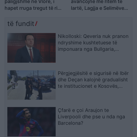
paligjshme në Vlorë, i
avancojnë me ritëm të
hapet rruga tregut të ri
lartë, Lagjja e Selimëve
pranë ish-Gjykatës së
nën kërcënim
Vjetër
të fundit
Nikolloski: Qeveria nuk pranon
ndryshime kushtetuese të
imponuara nga Bullgaria,
bllokada e Sofjes është politike
Përgjegjësitë e sigurisë në Ibër
dhe Deçan kalojnë gradualisht
te institucionet e Kosovës,
Halilaj: Mesazh i qartë për
Beogradin
Çfarë e çoi Araujon te
Liverpooli dhe pse u nda nga
Barcelona?