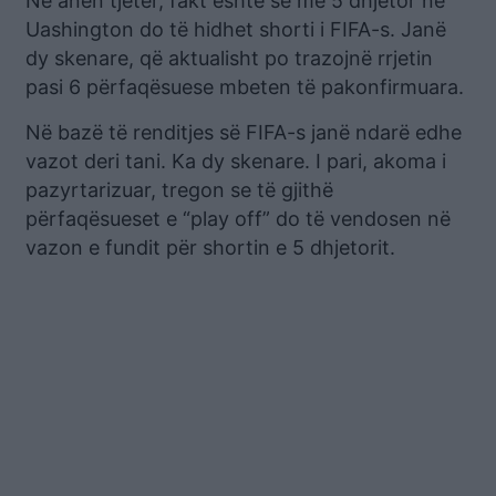
Në anën tjetër, fakt është se më 5 dhjetor në
Uashington do të hidhet shorti i FIFA-s. Janë
dy skenare, që aktualisht po trazojnë rrjetin
pasi 6 përfaqësuese mbeten të pakonfirmuara.
Në bazë të renditjes së FIFA-s janë ndarë edhe
vazot deri tani. Ka dy skenare. I pari, akoma i
pazyrtarizuar, tregon se të gjithë
përfaqësueset e “play off” do të vendosen në
vazon e fundit për shortin e 5 dhjetorit.