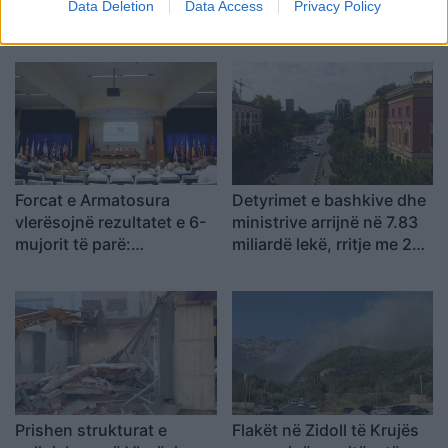
Data Deletion
Data Access
Privacy Policy
njësia administrative të
kulmin e sezonit veror për
bëhet sërish bashki
përmbushjen e kërkesave
Forcat e Armatosura
Detyrimet e bashkive dhe
vlerësojnë rezultatet e 6-
ministrive arrijnë në 7.83
mujorit të parë:
miliardë lekë, rritje me 2
Përmirësime në rekrutim,
miliardë lekë nga fundi i
stërvitje dhe modernizim
2025-ës
Prishen strukturat e
Flakët në Zidoll të Krujës