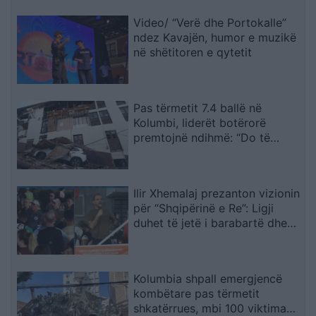
Video/ “Verë dhe Portokalle”
ndez Kavajën, humor e muzikë
në shëtitoren e qytetit
Pas tërmetit 7.4 ballë në
Kolumbi, liderët botërorë
premtojnë ndihmë: “Do të
mobilizohemi sa herë të na
kërkohet
Ilir Xhemalaj prezanton vizionin
për “Shqipërinë e Re”: Ligji
duhet të jetë i barabartë dhe
shteti t’u shërbejë qytetarëve
Kolumbia shpall emergjencë
kombëtare pas tërmetit
shkatërrues, mbi 100 viktima