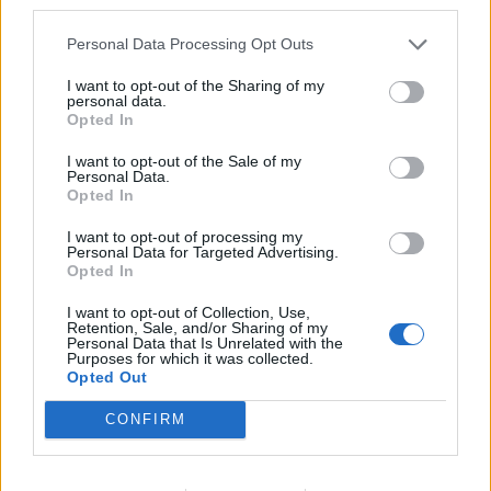
third parties.
Personal Data Processing Opt Outs
I want to opt-out of the Sharing of my
personal data.
Opted In
I want to opt-out of the Sale of my
Personal Data.
Opted In
Ilir Xhemalaj prezanton
Autostrada Elbasan-
vizionin për “Shqipërinë e
Rrogozhinë, ARRSH: Nyja
I want to opt-out of processing my
Personal Data for Targeted Advertising.
Re”: Ligji duhet të jetë i
lidhëse në Papër do të
Opted In
barabartë dhe shteti t’u
ndërtohet në një fazë të
shërbejë qytetarëve
dytë
I want to opt-out of Collection, Use,
Retention, Sale, and/or Sharing of my
Personal Data that Is Unrelated with the
Purposes for which it was collected.
Opted Out
CONFIRM
Banorët protestojnë në
Reforma Territoriale vë
Orikum, kërkojnë që
bashkitë në lëvizje në