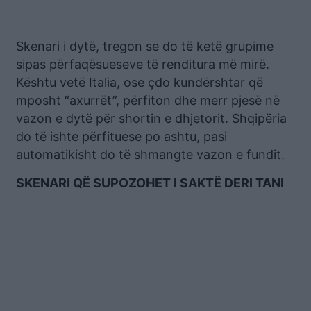
Skenari i dytë, tregon se do të ketë grupime
sipas përfaqësueseve të renditura më mirë.
Kështu vetë Italia, ose çdo kundërshtar që
mposht “axurrët”, përfiton dhe merr pjesë në
vazon e dytë për shortin e dhjetorit. Shqipëria
do të ishte përfituese po ashtu, pasi
automatikisht do të shmangte vazon e fundit.
SKENARI QË SUPOZOHET I SAKTË DERI TANI