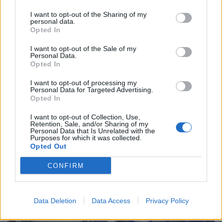
I want to opt-out of the Sharing of my
personal data.
Opted In
SafeJournalists
Nënë e bir humbën jetën
I want to opt-out of the Sale of my
Personal Data.
kundërshton rregullat e
në aksidentin tragjik/
Opted In
reja të GJKKO-së për
Ishin nisur për në punë,
median: Të rishikohen
por fati u kishte rezervuar
I want to opt-out of processing my
kufizimet ndaj gazetarëve
udhëtimin e fundit (FOTO)
Personal Data for Targeted Advertising.
Opted In
dhe informimit publik
I want to opt-out of Collection, Use,
Retention, Sale, and/or Sharing of my
Personal Data that Is Unrelated with the
Purposes for which it was collected.
Opted Out
Vala përvëluese godet
Europa nën pushtetin e të
CONFIRM
Europën, temperatura
nxehtit ekstrem, Italia
rekord dhe mijëra jetë të
shpall alarm të kuq në të
humbura nga nxehtësia
gjitha qytetet kryesore!
Data Deletion
Data Access
Privacy Policy
Austria dhe Sllovakia,
temperatura rekord