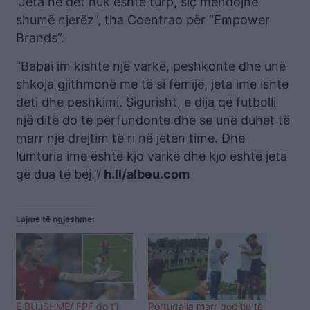
“Jeta në det nuk është turp, siç mendojnë
shumë njerëz”, tha Coentrao për “Empower
Brands”.
“Babai im kishte një varkë, peshkonte dhe unë
shkoja gjithmonë me të si fëmijë, jeta ime ishte
deti dhe peshkimi. Sigurisht, e dija që futbolli
një ditë do të përfundonte dhe se unë duhet të
marr një drejtim të ri në jetën time. Dhe
lumturia ime është kjo varkë dhe kjo është jeta
që dua të bëj.”/
h.ll/albeu.com
Lajme të ngjashme:
E BUJSHME/ FPF do t’i
Portugalia merr goditje të