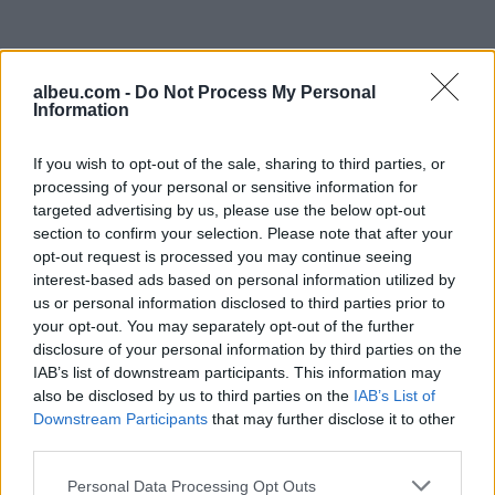
albeu.com -
Do Not Process My Personal
Information
If you wish to opt-out of the sale, sharing to third parties, or
Shtuar
më
11.08.2022 15:12
processing of your personal or sensitive information for
targeted advertising by us, please use the below opt-out
Tags:
,
coentrao
denohet nga federata
section to confirm your selection. Please note that after your
,
,
portugeze
ish lojtari i real madrid
opt-out request is processed you may continue seeing
peshkatar
interest-based ads based on personal information utilized by
us or personal information disclosed to third parties prior to
your opt-out. You may separately opt-out of the further
disclosure of your personal information by third parties on the
IAB’s list of downstream participants. This information may
also be disclosed by us to third parties on the
IAB’s List of
Downstream Participants
that may further disclose it to other
third parties.
Personal Data Processing Opt Outs