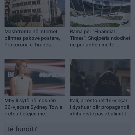
Mashtronte në internet
Rama për “Financial
përmes pakove postare,
Times”: Shqipëria ndodhet
Prokuroria e Tiranës
në periudhën më të
dërgon për gjykim
favorshme drejt BE-së
nigerianin
Mbylli sytë në moshën
Itali, arrestohet 16-vjeçari
26-vjeçare Sydney Towle,
i dyshuar për propagandë
rrëfeu betejën me
xhihadiste pas zbulimit të
kancerin e rrallë para mbi
materialeve të ISIS në
një milion ndjekësish
pajisjet e tij
të fundit