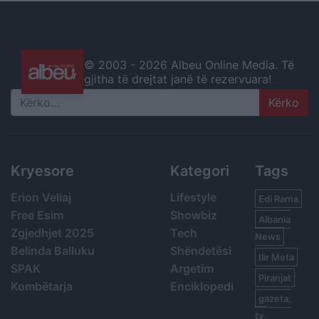
© 2003 -
2026 Albeu Online Media. Të
gjitha të drejtat janë të rezervuara!
Search
Kryesore
Kategori
Tags
Erion Veliaj
Lifestyle
Edi Rama
Free Esim
Showbiz
Albania
Zgjedhjet 2025
Tech
News
Belinda Balluku
Shëndetësi
Ilir Meta
SPAK
Argetim
Piranjat
Kombëtarja
Enciklopedi
gazeta,
tv,