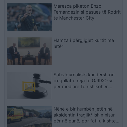
Maresca piketon Enzo
Fernandezin si pasues të Rodrit
te Manchester City
Hamza i përgjigjet Kurtit me
letër
SafeJournalists kundërshton
rregullat e reja të GJKKO-së
për median: Të rishikohen
kufizimet ndaj gazetarëve dhe
informimit publik
Nënë e bir humbën jetën në
aksidentin tragjik/ Ishin nisur
për në punë, por fati u kishte
rezervuar udhëtimin e fundit