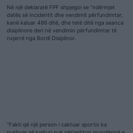
Në një deklaratë FPF shpjegoi se “ndërmjet
datës së incidentit dhe vendimit përfundimtar,
kanë kaluar 486 ditë, dhe tetë ditë nga seanca
disiplinore deri në vendimin përfundimtar të
nxjerrë nga Bordi Disiplinor.
“Fakti që një person i caktuar sportiv ka
pushuar së luajturi nuk përjashton mundësinë e