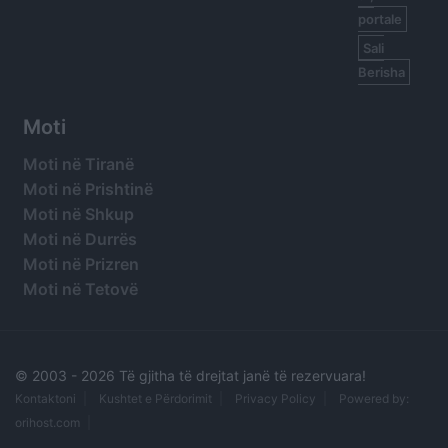
portale
Sali
Berisha
Moti
Moti në Tiranë
Moti në Prishtinë
Moti në Shkup
Moti në Durrës
Moti në Prizren
Moti në Tetovë
© 2003 -
2026 Të gjitha të drejtat janë të rezervuara!
Kontaktoni
Kushtet e Përdorimit
Privacy Policy
Powered by:
orihost.com