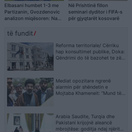
Elbasani humbet 1-3 me
Në Prishtinë fillon
Partizanin, Gvozdenovic
seminari dyditor i FIFA-s
analizon miqësoren: Na
për gjyqtarët kosovarë
munguan dy sulmues, por
skuadra më kënaqi në
të fundit
disa aspekte
Reforma territoriale/ Cërriku
hap konsultimet publike, Doka:
Qëndrimi do të bazohet te zëri
i qytetarëve, jo te përplasjet
politike
Mediat opozitare ngrenë
alarmin për shëndetin e
Mojtaba Khameneit: “Mund të
ndërrojë jetë në çdo çast
Arabia Saudite, Turqia dhe
Pakistani krijojnë aleancë
mbrojtëse: goditja ndaj njërit