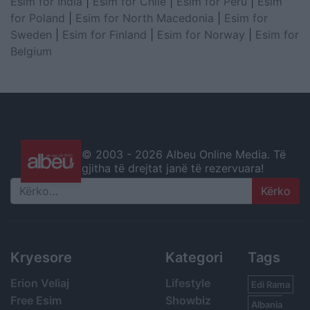
Esim for India
|
Esim for Chile
|
Esim for Peru
|
Esim
for Poland
|
Esim for North Macedonia
|
Esim for
Sweden
|
Esim for Finland
|
Esim for Norway
|
Esim for
Belgium
© 2003 -
2026 Albeu Online Media. Të
gjitha të drejtat janë të rezervuara!
Search
Kryesore
Kategori
Tags
Erion Veliaj
Lifestyle
Edi Rama
Free Esim
Showbiz
Albania