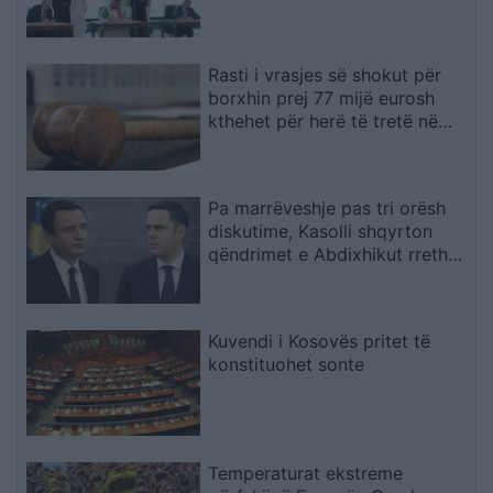
do të quhet sulm ndaj të treve
Rasti i vrasjes së shokut për
borxhin prej 77 mijë eurosh
kthehet për herë të tretë në
rigjykim
Pa marrëveshje pas tri orësh
diskutime, Kasolli shqyrton
qëndrimet e Abdixhikut rreth
mocionit: I krijoi lehtësi LVV-së
Kuvendi i Kosovës pritet të
konstituohet sonte
Temperaturat ekstreme