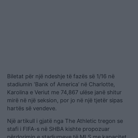
Biletat për një ndeshje të fazës së 1/16 në
stadiumin ‘Bank of America’ në Charlotte,
Karolina e Veriut me 74,867 ulëse janë shitur
mirë në një seksion, por jo në një tjetër sipas
hartës së vendeve.
Një artikull i gjatë nga The Athletic tregon se
stafi i FIFA-s në SHBA kishte propozuar
përdorimin e stadiumeve të MLS me kapacitet