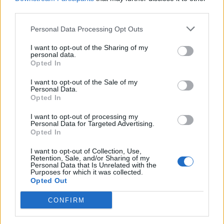
third parties.
Personal Data Processing Opt Outs
I want to opt-out of the Sharing of my
personal data.
Opted In
I want to opt-out of the Sale of my
Personal Data.
Opted In
Sopoti përforcohet me
Infantino nis betejën për
I want to opt-out of processing my
portierin e Kombëtares
rizgjedhje, siguron
Personal Data for Targeted Advertising.
Opted In
dhe ish-lojtarin e
përkrahjen e Argjentinës,
Vllaznisë
Meksikës dhe Afrikës
I want to opt-out of Collection, Use,
Retention, Sale, and/or Sharing of my
Personal Data that Is Unrelated with the
Purposes for which it was collected.
Opted Out
CONFIRM