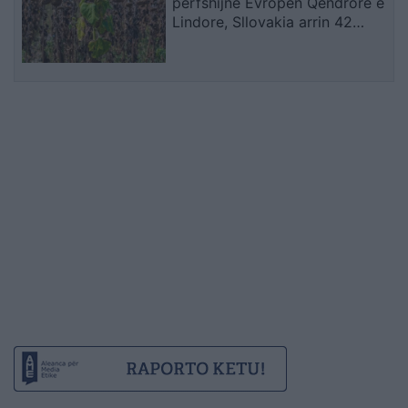
përfshijnë Evropën Qendrore e
Lindore, Sllovakia arrin 42
gradë dhe Polonia përballet me
probleme energjetike