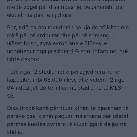
më të vogël për disa ndeshje, veçanërisht për
ekipet më pak të njohura.
Por, ndërsa ata mendonin se kjo do të ishte më
mirë për të ardhurat dhe për të shmangur
ulëset bosh, zyra evropiane e FIFA-s, e
udhëhequr nga presidenti Gianni Infantino, nuk
ishte dakord.
Tetë nga 12 stadiumet e përzgjedhura kanë
kapacitet mbi 65,000 ulëse dhe vetëm 12 nga
64 ndeshjet do të luhen në stadiume të MLS-
së.
Disa tifozë kanë përfituar kthim të pjesshëm të
parave pasi kishin paguar më shumë për biletat
përmes kuotës zyrtare të klubit gjatë daljes në
shitje.