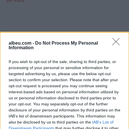
për klube
albeu.com -
Do Not Process My Personal
Information
If you wish to opt-out of the sale, sharing to third parties, or
processing of your personal or sensitive information for
targeted advertising by us, please use the below opt-out
section to confirm your selection. Please note that after your
opt-out request is processed you may continue seeing
interest-based ads based on personal information utilized by
us or personal information disclosed to third parties prior to
Shtuar
më
14.06.2025 22:29
your opt-out. You may separately opt-out of the further
Tags:
,
FIFA
kupa e botes per klube
disclosure of your personal information by third parties on the
IAB’s list of downstream participants. This information may
also be disclosed by us to third parties on the
IAB’s List of
Downstream Participants
that may further disclose it to other