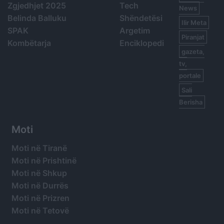
Zgjedhjet 2025
Tech
News
Belinda Balluku
Shëndetësi
Ilir Meta
SPAK
Argetim
Piranjat
Kombëtarja
Enciklopedi
gazeta,
tv,
portale
Sali
Berisha
Moti
Moti në Tiranë
Moti në Prishtinë
Moti në Shkup
Moti në Durrës
Moti në Prizren
Moti në Tetovë