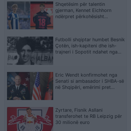
Shqetësim për talentin
gjerman, Kennet Eichhorn
ndërpret përkohësisht
karrierën për arsye
shëndetësore
Futbolli shqiptar humbet Besnik
Çotën, ish-kapiteni dhe ish-
trajneri i Sopotit ndahet nga
jeta në moshën 56-vjeçare
Eric Wendt konfirmohet nga
Senati si ambasador i SHBA-së
në Shqipëri, emërimi pret
firmën e Trump
Zyrtare, Fisnik Asllani
transferohet te RB Leipzig për
30 milionë euro