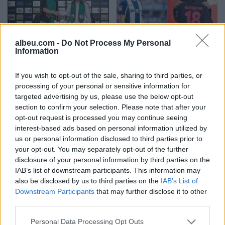
Zyrtare: Bersant Celina
Shqetësim për talentin
albeu.com -
Do Not Process My Personal
Information
bëhet pjesë e Al-Ettifaq
gjerman, Kennet Eichhorn
në Arabinë Saudite
ndërpret përkohësisht
karrierën për arsye
If you wish to opt-out of the sale, sharing to third parties, or
processing of your personal or sensitive information for
shëndetësore
targeted advertising by us, please use the below opt-out
section to confirm your selection. Please note that after your
opt-out request is processed you may continue seeing
interest-based ads based on personal information utilized by
us or personal information disclosed to third parties prior to
your opt-out. You may separately opt-out of the further
Futbolli shqiptar humbet
Zyrtare, Fisnik Asllani
disclosure of your personal information by third parties on the
Besnik Çotën, ish-
transferohet te RB Leipzig
IAB’s list of downstream participants. This information may
kapiteni dhe ish-trajneri i
për 30 milionë euro
also be disclosed by us to third parties on the
IAB’s List of
Sopotit ndahet nga jeta
Downstream Participants
that may further disclose it to other
në moshën 56-vjeçare
third parties.
Personal Data Processing Opt Outs