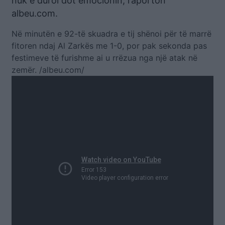
nuk e duroi dot emocionin, raporton
albeu.com.
Në minutën e 92-të skuadra e tij shënoi për të marrë
fitoren ndaj Al Zarkës me 1-0, por pak sekonda pas
festimeve të furishme ai u rrëzua nga një atak në
zemër. /albeu.com/