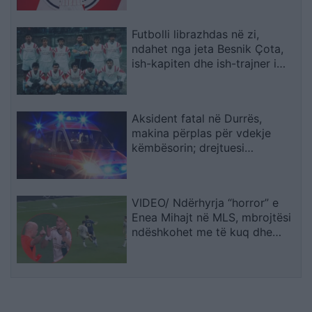
Futbolli librazhdas në zi,
ndahet nga jeta Besnik Çota,
ish-kapiten dhe ish-trajner i
Sopotit
Aksident fatal në Durrës,
makina përplas për vdekje
këmbësorin; drejtuesi
shoqërohet në polici
VIDEO/ Ndërhyrja “horror” e
Enea Mihajt në MLS, mbrojtësi
ndëshkohet me të kuq dhe
gjobë