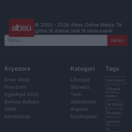
© 2003 -
2026 Albeu Online Media. Të
gjitha të drejtat janë të rezervuara!
Search
Kryesore
Kategori
Tags
Erion Veliaj
Lifestyle
Edi Rama
Free Esim
Showbiz
Albania
Zgjedhjet 2025
Tech
News
Belinda Balluku
Shëndetësi
Ilir Meta
SPAK
Argetim
Piranjat
Kombëtarja
Enciklopedi
gazeta,
tv,