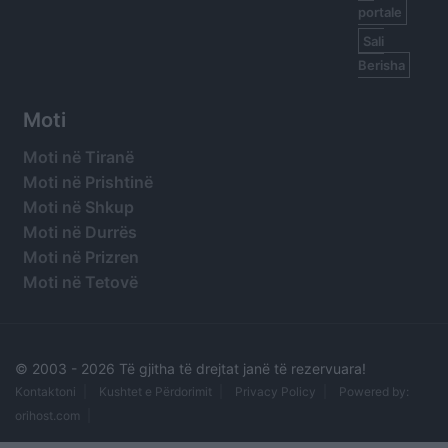
portale
Sali
Berisha
Moti
Moti në Tiranë
Moti në Prishtinë
Moti në Shkup
Moti në Durrës
Moti në Prizren
Moti në Tetovë
© 2003 -
2026 Të gjitha të drejtat janë të rezervuara!
Kontaktoni
Kushtet e Përdorimit
Privacy Policy
Powered by:
orihost.com