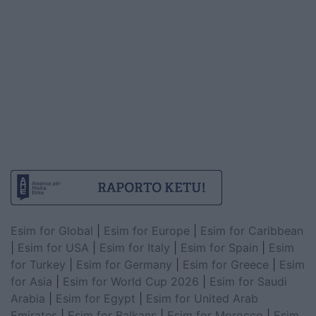
Esim for Global
|
Esim for Europe
|
Esim for Caribbean
|
Esim for USA
|
Esim for Italy
|
Esim for Spain
|
Esim
for Turkey
|
Esim for Germany
|
Esim for Greece
|
Esim
for Asia
|
Esim for World Cup 2026
|
Esim for Saudi
Arabia
|
Esim for Egypt
|
Esim for United Arab
Emirates
|
Esim for Balkans
|
Esim for Morocco
|
Esim