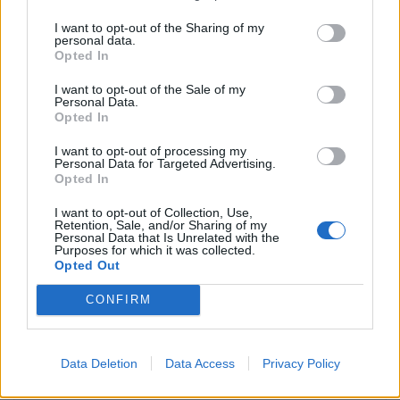
I want to opt-out of the Sharing of my
personal data.
Opted In
VIDEO/ Ndërhyrja “horror”
Pritje madhështore në
I want to opt-out of the Sale of my
Personal Data.
e Enea Mihajt në MLS,
Turqi, 25 mijë tifozë
Opted In
mbrojtësi ndëshkohet me
presin Mohamed Salahun
të kuq dhe gjobë
te Trabzonspori
I want to opt-out of processing my
Personal Data for Targeted Advertising.
Opted In
I want to opt-out of Collection, Use,
Retention, Sale, and/or Sharing of my
Personal Data that Is Unrelated with the
Purposes for which it was collected.
Opted Out
Vinicius zbraz profilin në
Shakaja e Modrić për
CONFIRM
Instagram teksa
transplantin e flokëve të
bisedimet me Real
Calhanoglut bëhet virale
Madridin hyjnë në fazën
pas derbit
Data Deletion
Data Access
Privacy Policy
vendimtare
të fundit