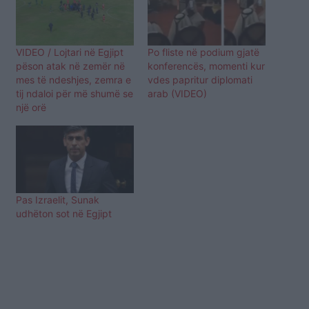
VIDEO / Lojtari në Egjipt
Po fliste në podium gjatë
pëson atak në zemër në
konferencës, momenti kur
mes të ndeshjes, zemra e
vdes papritur diplomati
tij ndaloi për më shumë se
arab (VIDEO)
një orë
Pas Izraelit, Sunak
udhëton sot në Egjipt