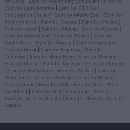
for China
|
Esim for United Kingdom
|
Esim for Africa
|
Esim for Latin America
|
Esim for GCC Gulf
Cooperation Council
|
Esim for Middle East
|
Esim for
South America
|
Esim for Canada
|
Esim for Mexico
|
Esim for Japan
|
Esim for Albania
|
Esim for Kosovo
|
Esim for Switzerland
|
Esim for Tunisia
|
Esim for
South Africa
|
Esim for Algeria
|
Esim for Portugal
|
Esim for Brazil
|
Esim for Argentina
|
Esim for
Colombia
|
Esim for Hong Kong
|
Esim for Thailand
|
Esim for Macau
|
Esim for Malaysia
|
Esim for Vietnam
|
Esim for South Korea
|
Esim for Austria
|
Esim for
Netherlands
|
Esim for Australia
|
Esim for Russia
|
Esim for India
|
Esim for Chile
|
Esim for Peru
|
Esim
for Poland
|
Esim for North Macedonia
|
Esim for
Sweden
|
Esim for Finland
|
Esim for Norway
|
Esim for
Belgium