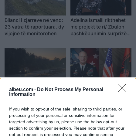
Bilanci i zjarreve në vend:
Adelina Ismaili rikthehet
23 vatra të raportuara, dy
me projekt të ri/ Zbulon
vijojnë të monitorohen
bashkëpunimin surprizë
me Gimbo-n
Aksident i rëndë në Papër,
Eric Wendt ambasadori i
albeu.com -
Do Not Process My Personal
Information
makina godet trasenë
ardhshëm i SHBA-së në
anësore të rrugës
Shqipëri, ambasada: Do të
If you wish to opt-out of the sale, sharing to third parties, or
përkrahë objektivat e
processing of your personal or sensitive information for
Trump për NATO-n dhe
targeted advertising by us, please use the below opt-out
sigurinë
section to confirm your selection. Please note that after your
opt-out request is processed you may continue seeing