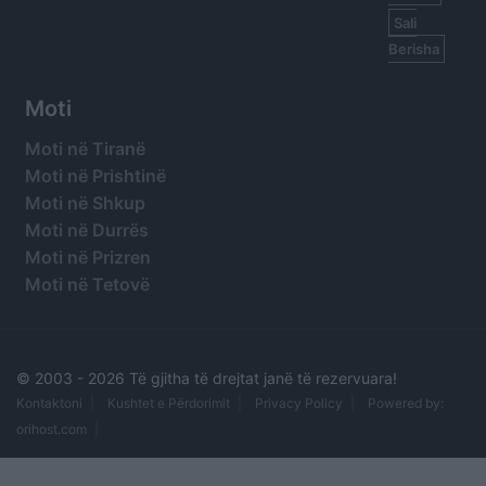
Sali
Berisha
Moti
Moti në Tiranë
Moti në Prishtinë
Moti në Shkup
Moti në Durrës
Moti në Prizren
Moti në Tetovë
© 2003 -
2026 Të gjitha të drejtat janë të rezervuara!
Kontaktoni
Kushtet e Përdorimit
Privacy Policy
Powered by:
orihost.com