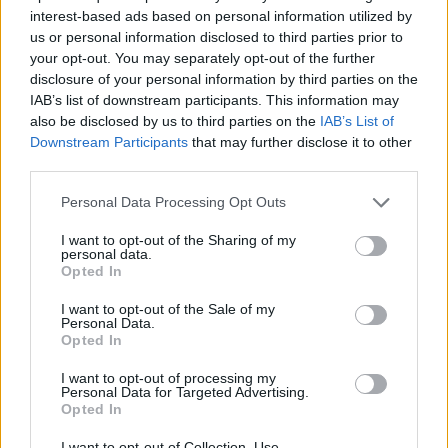
interest-based ads based on personal information utilized by
us or personal information disclosed to third parties prior to
your opt-out. You may separately opt-out of the further
Horoskopi i sotëm, 8
Temperaturat arrijnë 40°C
disclosure of your personal information by third parties on the
gusht 2026: Cilat janë
në Tiranë, vapë
IAB’s list of downstream participants. This information may
shenjat më me fat
përvëluese edhe në
also be disclosed by us to third parties on the
IAB’s List of
Elbasan e Shkodër,
Downstream Participants
that may further disclose it to other
third parties.
parashikimi për sot
Personal Data Processing Opt Outs
I want to opt-out of the Sharing of my
personal data.
Opted In
Lushnjë, merr flakë
Përplasje mes tre
I want to opt-out of the Sale of my
Personal Data.
furgoni me targa të
automjetesh në aksin
Opted In
Maqedonisë së Veriut;
Lezhë-Laç, një person
dyshohet defekt teknik
lëndohet
I want to opt-out of processing my
Personal Data for Targeted Advertising.
të fundit
Opted In
Kolonë 500-metërshe në
I want to opt-out of Collection, Use,