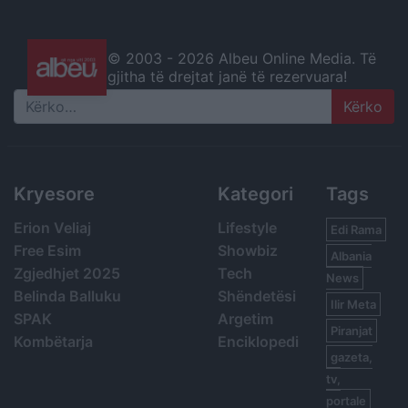
© 2003 -
2026 Albeu Online Media. Të
gjitha të drejtat janë të rezervuara!
Search
Kryesore
Kategori
Tags
Erion Veliaj
Lifestyle
Edi Rama
Free Esim
Showbiz
Albania
Zgjedhjet 2025
Tech
News
Belinda Balluku
Shëndetësi
Ilir Meta
SPAK
Argetim
Piranjat
Kombëtarja
Enciklopedi
gazeta,
tv,
portale