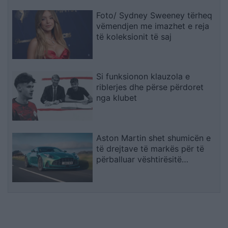
Foto/ Sydney Sweeney tërheq
vëmendjen me imazhet e reja
të koleksionit të saj
Si funksionon klauzola e
riblerjes dhe përse përdoret
nga klubet
Aston Martin shet shumicën e
të drejtave të markës për të
përballuar vështirësitë
financiare