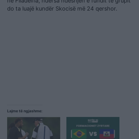
në Filadelfia, ndërsa ndeshjen e fundit të grupit
do ta luajë kundër Skocisë më 24 qershor.
Lajme të ngjashme: