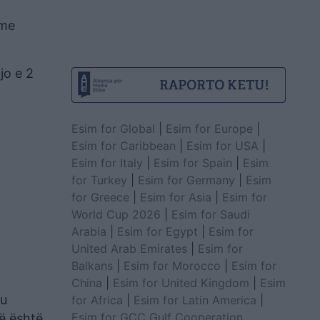
 me
jo e 2
Esim for Global
|
Esim for Europe
|
Esim for Caribbean
|
Esim for USA
|
Esim for Italy
|
Esim for Spain
|
Esim
for Turkey
|
Esim for Germany
|
Esim
for Greece
|
Esim for Asia
|
Esim for
World Cup 2026
|
Esim for Saudi
Arabia
|
Esim for Egypt
|
Esim for
United Arab Emirates
|
Esim for
Balkans
|
Esim for Morocco
|
Esim for
China
|
Esim for United Kingdom
|
Esim
ku
for Africa
|
Esim for Latin America
|
Esim for GCC Gulf Cooperation
më është