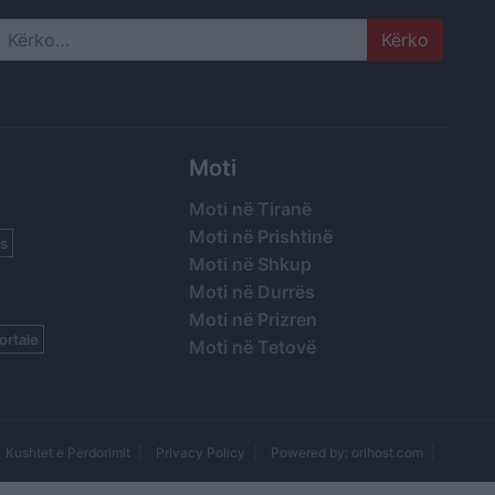
Search
Moti
Moti në Tiranë
Moti në Prishtinë
s
Moti në Shkup
Moti në Durrës
Moti në Prizren
ortale
Moti në Tetovë
Kushtet e Përdorimit
Privacy Policy
Powered by: orihost.com