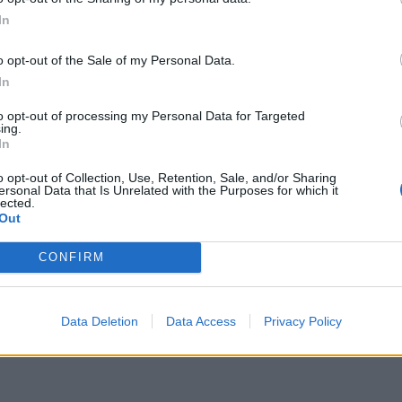
rkesa për heqjen e mandateve të deputetëve që sipas
In
o opt-out of the Sale of my Personal Data.
In
to opt-out of processing my Personal Data for Targeted
ing.
In
o opt-out of Collection, Use, Retention, Sale, and/or Sharing
ersonal Data that Is Unrelated with the Purposes for which it
lected.
Out
lta Xhaçkës, Kuvendi vendos
Akuzat e PD, Kuvendi vendos nesë
CONFIRM
 mbledhë Këshillin për
mandatin e Olta Xhaçkës
n
Data Deletion
Data Access
Privacy Policy