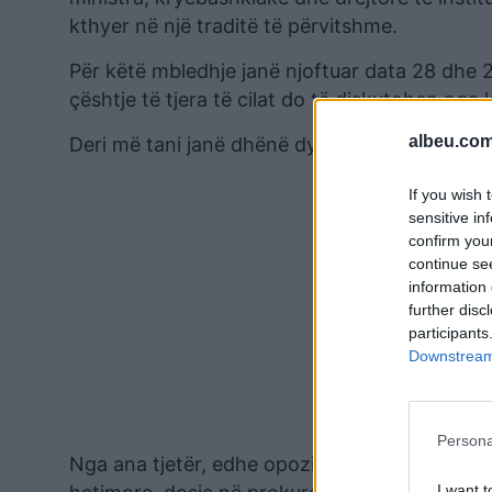
kthyer në një traditë të përvitshme.
Për këtë mbledhje janë njoftuar data 28 dhe 2
çështje të tjera të cilat do të diskutohen nga
albeu.com
Deri më tani janë dhënë dy mundësi për takim
If you wish 
sensitive in
confirm you
continue se
information 
further disc
participants
Downstream 
Persona
Nga ana tjetër, edhe opozita ka paralajmërua
I want t