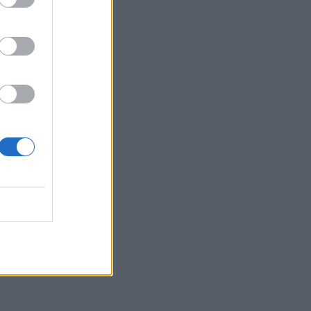
 tyre
Belgium
r për