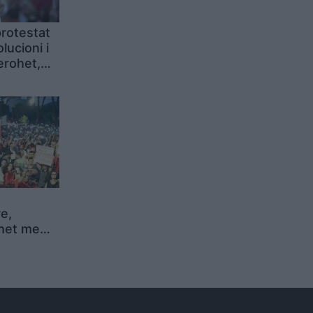
rotestat
lucioni i
erohet,
 i Edi
e,
het me
 ndriçojnë
thirrje për
ës dhe
qipëri e