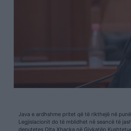
Java e ardhshme pritet që të rikthejë në punë de
Legjislacionit do të mblidhet në seancë të ja
deputetes Olta Xhaçka në Gjykatën Kushtetu