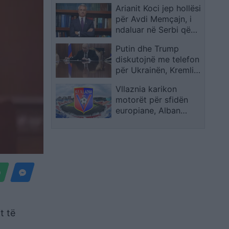
Arianit Koci jep hollësi
për Avdi Memçajn, i
ndaluar në Serbi që
nga 20 maji
Putin dhe Trump
diskutojnë me telefon
për Ukrainën, Kremlini
flet për rrugë
Vllaznia karikon
diplomatike, reagon
motorët për sfidën
edhe Zelensky
europiane, Alban
Xhaferi i çon sinjal
Malishevës me
treshen Balaj-
Gurishta-Murataj
t të