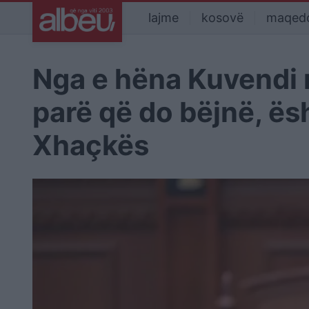
lajme
kosovë
maqed
Nga e hëna Kuvendi 
parë që do bëjnë, ësh
Xhaçkës