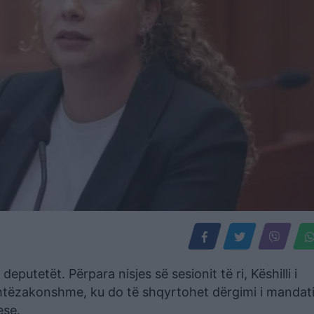
putetët. Përpara nisjes së sesionit të ri, Këshilli i
shtëzakonshme, ku do të shqyrtohet dërgimi i mandati
ese.