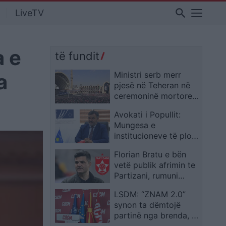
search
LiveTV
a e
të fundit
a
Ministri serb merr
pjesë në Teheran në
ceremoninë mortore
për Khamenein,
Avokati i Popullit:
opozita në Beograd
Mungesa e
kritikon Vuçiçin
institucioneve të plota
po dëmton të drejtat
Florian Bratu e bën
e qytetarëve në
vetë publik afrimin te
Kosovë
Partizani, rumuni
ndodhet në kryeqytet
LSDM: “ZNAM 2.0”
synon ta dëmtojë
partinë nga brenda, jo
të hapë debat publik