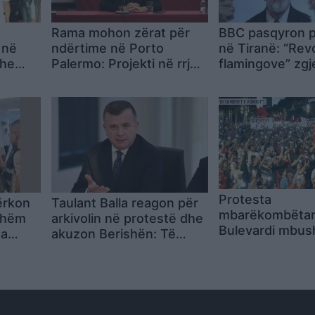
Rama mohon zërat për
BBC pasqyron p
 në
ndërtime në Porto
në Tiranë: “Revo
dhe
Palermo: Projekti në rrjet
flamingove” zgj
ohen
është sajesë me Chat
kërkohet largimi
!
GPT, gjiri është
Ramës
monument natyre
Protesta
kërkon
Taulant Balla reagon për
mbarëkombëtar
rshëm
arkivolin në protestë dhe
Bulevardi mbus
za
akuzon Berishën: Të
qytetarë: blicat
 i
njëjtin veprim e ka bërë
Kryeministrinë, 
28 vite më parë
largimin e Ram
“Revolucion, Sh
Re”