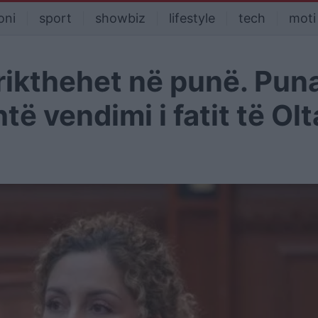
oni
sport
showbiz
lifestyle
tech
moti
rikthehet në punë. Pun
të vendimi i fatit të Olt