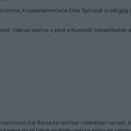
nshme, kryeparlamentarja Elisa Spiropali iu përgjigj
urat, ndërsa seanca e parë e Kuvendit parashikohet a
ryeministri Edi Rama ka njoftuar mbledhjen retreat, 
tucioneve do të bëjnë analizën vjetore ashtu siç tash