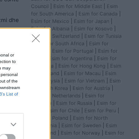
Council
|
Esim for Middle East
|
Esim
for South America
|
Esim for Canada
|
izmi dhe
Esim for Mexico
|
Esim for Japan
|
Esim for Albania
|
Esim for Kosovo
|
Esim for Switzerland
|
Esim for Tunisia
|
Esim for South Africa
|
Esim for
Algeria
|
Esim for Portugal
|
Esim for
sonal or
Brazil
|
Esim for Argentina
|
Esim for
ection to
Colombia
|
Esim for Hong Kong
|
Esim
ou may
for Thailand
|
Esim for Macau
|
Esim
 personal
for Malaysia
|
Esim for Vietnam
|
Esim
out of the
 downstream
for South Korea
|
Esim for Austria
|
B’s List of
Esim for Netherlands
|
Esim for
Australia
|
Esim for Russia
|
Esim for
India
|
Esim for Chile
|
Esim for Peru
|
Esim for Poland
|
Esim for North
Macedonia
|
Esim for Sweden
|
Esim
misione
for Finland
|
Esim for Norway
|
Esim for