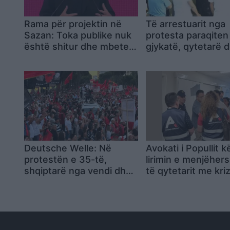
Rama për projektin në
Të arrestuarit nga
Sazan: Toka publike nuk
protesta paraqiten
është shitur dhe mbetet
gjykatë, qytetarë 
pronë e shtetit, Shqipëria
aktivistë grumbull
s’do të devijojë nga
jashtë: Lironi çunat
standardet e BE-së
Deutsche Welle: Në
Avokati i Popullit 
protestën e 35-të,
lirimin e menjëhe
shqiptarë nga vendi dhe
të qytetarit me kri
diaspora kërkuan ikjen e
shëndetësore, qelia
Edi Ramës
rrezikon jetën