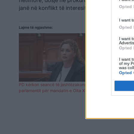
hetimore, dosje në prokurori, por edhe me kë
Opted 
janë në konflikt të interesit.
I want t
Opted 
Lajme të ngjashme:
I want 
Advertis
Opted 
I want t
of my P
was col
Opted 
PD kërkon seancë të jashtëzakonshme të
Mandati i O
parlamentit për mandatin e Olta Xhaçkës
këtë ditë të
Legjislacioni