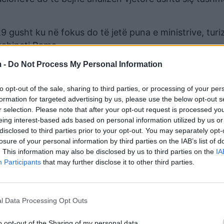
9 gusht ku në fokus do të jetë puna e ministrive, tur
 kabineti Rama.
 -
Do Not Process My Personal Information
in një në Himarë por edhe në Tiranë.
to opt-out of the sale, sharing to third parties, or processing of your per
formation for targeted advertising by us, please use the below opt-out s
r selection. Please note that after your opt-out request is processed y
eing interest-based ads based on personal information utilized by us or
disclosed to third parties prior to your opt-out. You may separately opt-
losure of your personal information by third parties on the IAB’s list of
. This information may also be disclosed by us to third parties on the
IA
Participants
that may further disclose it to other third parties.
l Data Processing Opt Outs
r tone të larta me rikthimin e seancave, qoftë me ko
o opt-out of the Sharing of my personal data.