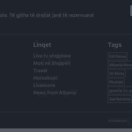
a. Të gjitha të drejtat janë të rezervuara!
Linqet
Tags
Live tv shqiptare
Edi Rama
Moti në Shqipëri
Albania New
Travel
Ilir Meta
Horoskopi
Piranjat
Livescore
gazeta, tv, p
News from Albania
Sali Berisha
Kontaktoni