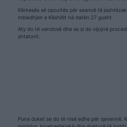
Kërkesës së opozitës për seancë të jashtëzako
mbledhjen e Këshillit në datën 27 gusht.
Aty do të vendosë dhe se si do vijojnë proced
shtatorit.
Puna duket se do të nisë edhe për qeverinë. K
ministra, kryebashkiakë dhe drejtorë të insti