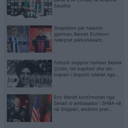
Saudite
Shqetësim për talentin
gjerman, Kennet Eichhorn
ndërpret përkohësisht
karrierën për arsye
shëndetësore
Futbolli shqiptar humbet Besnik
Çotën, ish-kapiteni dhe ish-
trajneri i Sopotit ndahet nga
jeta në moshën 56-vjeçare
Eric Wendt konfirmohet nga
Senati si ambasador i SHBA-së
në Shqipëri, emërimi pret
firmën e Trump