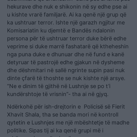
hekurave dhe nuk e shikonin në sy edhe pse ai
u kishte vrarë familjarë. Ai ka qenë një grup që
ka ushtruar terror. Ishte një garazh ngjitur me
Komisariatin ku djemtë e Bandës ndalonin
persona për të ushtruar terror duke bërë edhe
veprime si duke marrë fashatarë që ktheheshin
nga puna duke e dhunuar dhe në fund e kanë
detyruar të pastrojë edhe gjakun në dysheme
dhe dëshmitari në sallë ngrinte supin pasi nuk
dinte çfarë të thoshte se nuk kishte një arsye.
“Ne e dinim të gjithë në Lushnje se po t’i
kundërshtoje të vrisnin”- tha ai në gjyq.
Ndërkohë për ish-drejtorin e Policisë së Fierit
Xhavit Shala, tha se banda mori në kontroll
qytetin e Lushnjes me një mbështetje të madhe
politike. Sipas tij ai ka qenë grupi më i