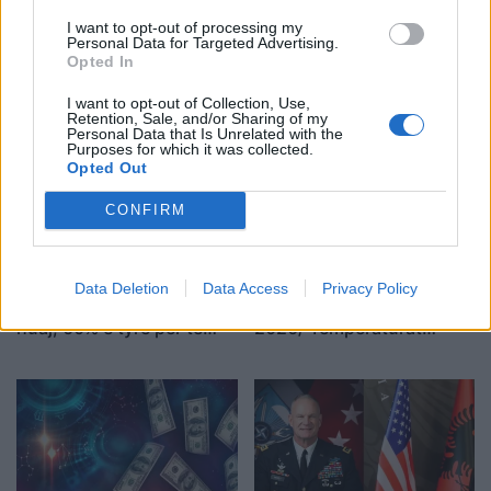
I want to opt-out of processing my
Personal Data for Targeted Advertising.
Opted In
I want to opt-out of Collection, Use,
Retention, Sale, and/or Sharing of my
Personal Data that Is Unrelated with the
Purposes for which it was collected.
Opted Out
CONFIRM
Në Shqipëri regjistrohen
Parashikimi i motit për
Data Deletion
Data Access
Privacy Policy
rreth 39 mijë shtetas të
ditën e sotme, 6 Gusht
huaj, 60% e tyre për të
2026/ Temperaturat
punuar! Numrin më të
arrijnë deri ne 38 gradë
madhe të lejeve të
qëndrimit e kanë…