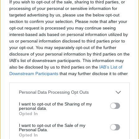
If you wish to opt-out of the sale, sharing to third parties, or
për 2 atentate në Tiranë
processing of your personal or sensitive information for
targeted advertising by us, please use the below opt-out
section to confirm your selection. Please note that after your
opt-out request is processed you may continue seeing
interest-based ads based on personal information utilized by
us or personal information disclosed to third parties prior to
your opt-out. You may separately opt-out of the further
disclosure of your personal information by third parties on the
IAB’s list of downstream participants. This information may
also be disclosed by us to third parties on the
IAB’s List of
Downstream Participants
that may further disclose it to other
third parties.
Personal Data Processing Opt Outs
I want to opt-out of the Sharing of my
personal data.
Shtuar
më
20.04.2022 22:14
Opted In
Tags:
,
,
Aldo Bare
banda e Lushnjes
Gazetari
I want to opt-out of the Sale of my
,
Armand Bajrami
Xhavit Shala
Personal Data.
Opted In