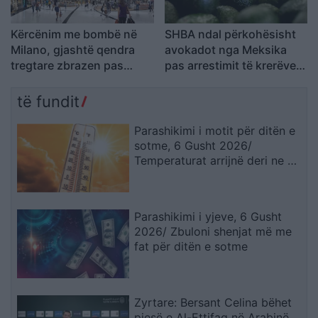
Kërcënim me bombë në
SHBA ndal përkohësisht
Milano, gjashtë qendra
avokadot nga Meksika
tregtare zbrazen pas
pas arrestimit të krerëve
mesazhit me email
të grupeve kriminale
të fundit
Parashikimi i motit për ditën e
sotme, 6 Gusht 2026/
Temperaturat arrijnë deri ne 38
gradë
Parashikimi i yjeve, 6 Gusht
2026/ Zbuloni shenjat më me
fat për ditën e sotme
Zyrtare: Bersant Celina bëhet
pjesë e Al-Ettifaq në Arabinë