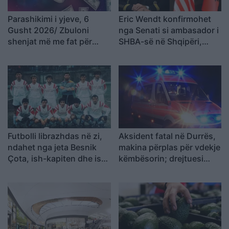
Parashikimi i yjeve, 6
Eric Wendt konfirmohet
Gusht 2026/ Zbuloni
nga Senati si ambasador i
shenjat më me fat për
SHBA-së në Shqipëri,
ditën e sotme
emërimi pret firmën e
Trump
Futbolli librazhdas në zi,
Aksident fatal në Durrës,
ndahet nga jeta Besnik
makina përplas për vdekje
Çota, ish-kapiten dhe ish-
këmbësorin; drejtuesi
trajner i Sopotit
shoqërohet në polici