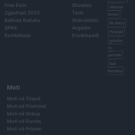
Free Esim
Showbiz
Albania
Zgjedhjet 2025
Tech
News
Belinda Balluku
Shëndetësi
Ilir Meta
SPAK
Argetim
Piranjat
Kombëtarja
Enciklopedi
gazeta,
tv,
portale
Sali
Berisha
Moti
Moti në Tiranë
Moti në Prishtinë
Moti në Shkup
Moti në Durrës
Moti në Prizren