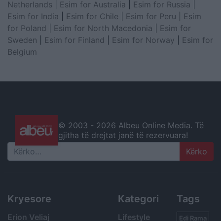
Netherlands
|
Esim for Australia
|
Esim for Russia
|
Esim for India
|
Esim for Chile
|
Esim for Peru
|
Esim
for Poland
|
Esim for North Macedonia
|
Esim for
Sweden
|
Esim for Finland
|
Esim for Norway
|
Esim for
Belgium
© 2003 -
2026 Albeu Online Media. Të
gjitha të drejtat janë të rezervuara!
Search
Kryesore
Kategori
Tags
Erion Veliaj
Lifestyle
Edi Rama