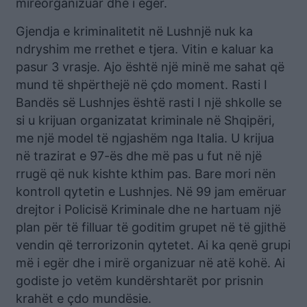
mirëorganizuar dhe i egër.
Gjendja e kriminalitetit në Lushnjë nuk ka
ndryshim me rrethet e tjera. Vitin e kaluar ka
pasur 3 vrasje. Ajo është një minë me sahat që
mund të shpërthejë në çdo moment. Rasti I
Bandës së Lushnjes është rasti I një shkolle se
si u krijuan organizatat kriminale në Shqipëri,
me një model të ngjashëm nga Italia. U krijua
në trazirat e 97-ës dhe më pas u fut në një
rrugë që nuk kishte kthim pas. Bare mori nën
kontroll qytetin e Lushnjes. Në 99 jam emëruar
drejtor i Policisë Kriminale dhe ne hartuam një
plan për të filluar të goditim grupet në të gjithë
vendin që terrorizonin qytetet. Ai ka qenë grupi
më i egër dhe i mirë organizuar në atë kohë. Ai
godiste jo vetëm kundërshtarët por prisnin
krahët e çdo mundësie.