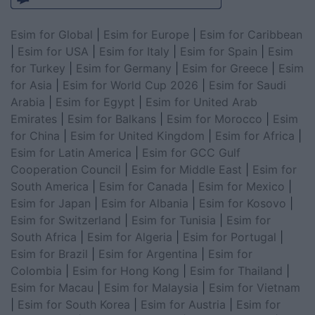
Esim for Global
|
Esim for Europe
|
Esim for Caribbean
|
Esim for USA
|
Esim for Italy
|
Esim for Spain
|
Esim
for Turkey
|
Esim for Germany
|
Esim for Greece
|
Esim
for Asia
|
Esim for World Cup 2026
|
Esim for Saudi
Arabia
|
Esim for Egypt
|
Esim for United Arab
Emirates
|
Esim for Balkans
|
Esim for Morocco
|
Esim
for China
|
Esim for United Kingdom
|
Esim for Africa
|
Esim for Latin America
|
Esim for GCC Gulf
Cooperation Council
|
Esim for Middle East
|
Esim for
South America
|
Esim for Canada
|
Esim for Mexico
|
Esim for Japan
|
Esim for Albania
|
Esim for Kosovo
|
Esim for Switzerland
|
Esim for Tunisia
|
Esim for
South Africa
|
Esim for Algeria
|
Esim for Portugal
|
Esim for Brazil
|
Esim for Argentina
|
Esim for
Colombia
|
Esim for Hong Kong
|
Esim for Thailand
|
Esim for Macau
|
Esim for Malaysia
|
Esim for Vietnam
|
Esim for South Korea
|
Esim for Austria
|
Esim for