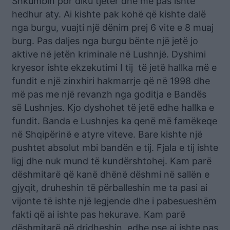
Shkumbin por diku tjetër dhe më pas ishte
hedhur aty. Ai kishte pak kohë që kishte dalë
nga burgu, vuajti një dënim prej 6 vite e 8 muaj
burg. Pas daljes nga burgu bënte një jetë jo
aktive në jetën kriminale në Lushnjë. Dyshimi
kryesor ishte ekzekutimi I tij të jetë hallka më e
fundit e një zinxhiri hakmarrje që në 1998 dhe
më pas me një revanzh nga goditja e Bandës
së Lushnjes. Kjo dyshohet të jetë edhe hallka e
fundit. Banda e Lushnjes ka qenë më famëkeqe
në Shqipërinë e atyre viteve. Bare kishte një
pushtet absolut mbi bandën e tij. Fjala e tij ishte
ligj dhe nuk mund të kundërshtohej. Kam parë
dëshmitarë që kanë dhënë dëshmi në sallën e
gjyqit, druheshin të përballeshin me ta pasi ai
vijonte të ishte një legjende dhe i pabesueshëm
fakti që ai ishte pas hekurave. Kam parë
dëshmitarë që dridheshin edhe pse ai ishte pas