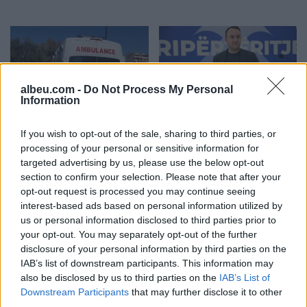
albeu.com -
Do Not Process My Personal
Information
Ngjarje tragjike në Ksamil/
Vrasja e 20-vjeçarit në
If you wish to opt-out of the sale, sharing to third parties, or
Babai godet
Korçë/ Balliu: Edi Rama ka
processing of your personal or sensitive information for
aksidentalisht vajzën 4-
dështuar, siguria publike
targeted advertising by us, please use the below opt-out
vjeçare me makinë, fëmija
është kthyer në pasiguri
section to confirm your selection. Please note that after your
humb jetën
kronike dhe thirrja “Jepe
opt-out request is processed you may continue seeing
dorëheqjen” merr tjetër
interest-based ads based on personal information utilized by
peshë
us or personal information disclosed to third parties prior to
your opt-out. You may separately opt-out of the further
disclosure of your personal information by third parties on the
IAB’s list of downstream participants. This information may
Shqipëria i përgjigjet
VIDEO/ Publikohet
also be disclosed by us to third parties on the
IAB’s List of
Downstream Participants
that may further disclose it to other
Zelenskyt për Kosovën:
momenti i arrestimit të
third parties.