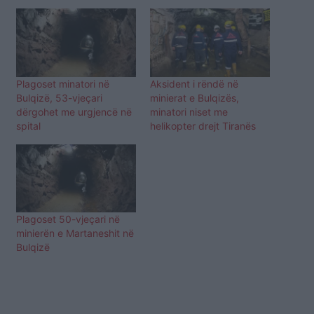
Plagoset minatori në
Aksident i rëndë në
Bulqizë, 53-vjeçari
minierat e Bulqizës,
dërgohet me urgjencë në
minatori niset me
spital
helikopter drejt Tiranës
Plagoset 50-vjeçari në
minierën e Martaneshit në
Bulqizë