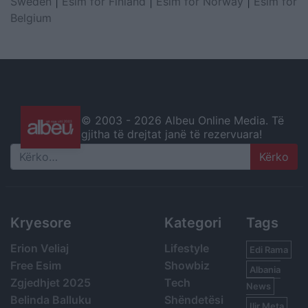
Sweden
|
Esim for Finland
|
Esim for Norway
|
Esim for
Belgium
© 2003 -
2026 Albeu Online Media. Të
gjitha të drejtat janë të rezervuara!
Search
Kryesore
Kategori
Tags
Erion Veliaj
Lifestyle
Edi Rama
Free Esim
Showbiz
Albania
Zgjedhjet 2025
Tech
News
Belinda Balluku
Shëndetësi
Ilir Meta