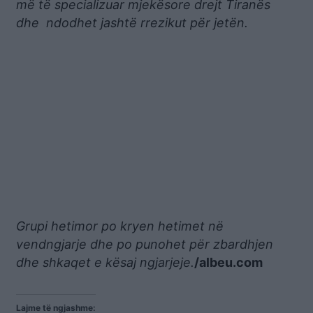
më të specializuar mjekësore drejt Tiranës
dhe ndodhet jashtë rrezikut për jetën.
Grupi hetimor po kryen hetimet në
vendngjarje dhe po punohet për zbardhjen
dhe shkaqet e kësaj ngjarjeje.
/albeu.com
Lajme të ngjashme: