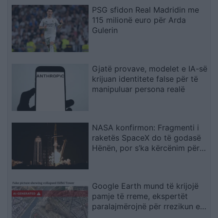
peshë
PSG sfidon Real Madridin me
115 milionë euro për Arda
Gulerin
Gjatë provave, modelet e IA-së
krijuan identitete false për të
manipuluar persona realë
NASA konfirmon: Fragmenti i
raketës SpaceX do të godasë
Hënën, por s’ka kërcënim për
Tokën
Google Earth mund të krijojë
pamje të rreme, ekspertët
paralajmërojnë për rrezikun e
dezinformimit