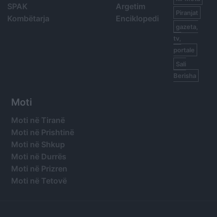
SPAK
Argetim
Piranjat
Kombëtarja
Enciklopedi
gazeta,
tv,
portale
Sali
Berisha
Moti
Moti në Tiranë
Moti në Prishtinë
Moti në Shkup
Moti në Durrës
Moti në Prizren
Moti në Tetovë