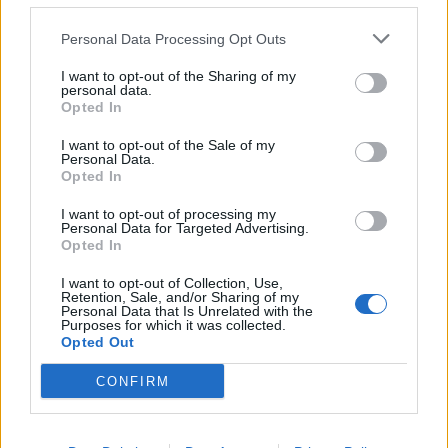
Krahasimi me Ukrainën
20-vjeçarit Kristjan Sterjo,
është i gabuar
akuzohet për vrasjen e
Personal Data Processing Opt Outs
Joan Zukos
I want to opt-out of the Sharing of my
personal data.
Opted In
I want to opt-out of the Sale of my
Personal Data.
Opted In
Zjarri masiv në Malin e
Pasojat që la pas zjarri i
Krujës vihet nën kontroll/
madh në Krujë, banorët
I want to opt-out of processing my
Personal Data for Targeted Advertising.
Mbrojtja: Aktualisht një
tregojnë momentet e
Opted In
vatër aktive
tmerrit: Flakët i kemi
mbajtur vetë nën kontroll,
I want to opt-out of Collection, Use,
zjarrfikësja fiku vetëm
Retention, Sale, and/or Sharing of my
Personal Data that Is Unrelated with the
vatrat e vogla (VIDEO)
Purposes for which it was collected.
Opted Out
CONFIRM
Përshkallëzimi rajonal
Vrasja e 20-vjeçarit në
rikthen Jemenin në fokus,
Korçë/ Zbardhet dëshmia