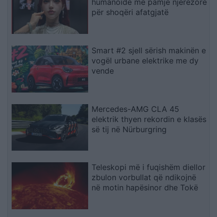
humanoidë me pamje njerëzore
për shoqëri afatgjatë
Smart #2 sjell sërish makinën e
vogël urbane elektrike me dy
vende
Mercedes-AMG CLA 45
elektrik thyen rekordin e klasës
së tij në Nürburgring
Teleskopi më i fuqishëm diellor
zbulon vorbullat që ndikojnë
në motin hapësinor dhe Tokë