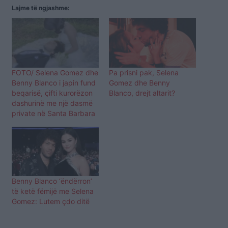
Lajme të ngjashme:
FOTO/ Selena Gomez dhe
Pa prisni pak, Selena
Benny Blanco i japin fund
Gomez dhe Benny
beqarisë, çifti kurorëzon
Blanco, drejt altarit?
dashurinë me një dasmë
private në Santa Barbara
Benny Blanco ‘ëndërron’
të ketë fëmijë me Selena
Gomez: Lutem çdo ditë