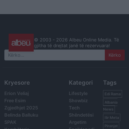
© 2003 -
2026 Albeu Online Media. Të
gjitha të drejtat janë të rezervuara!
Search
Kryesore
Kategori
Tags
Erion Veliaj
Lifestyle
Edi Rama
Free Esim
Showbiz
Albania
Zgjedhjet 2025
Tech
News
Belinda Balluku
Shëndetësi
Ilir Meta
SPAK
Argetim
Piranjat