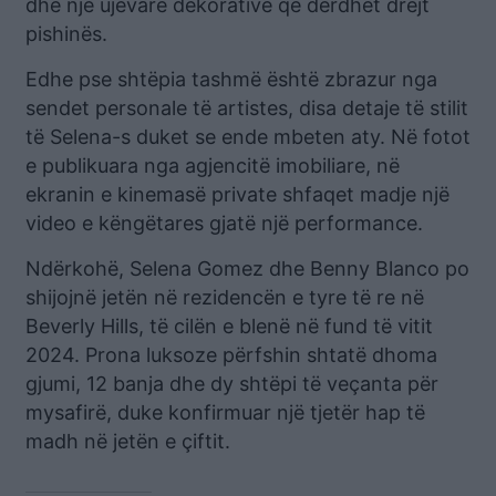
dhe një ujëvarë dekorative që derdhet drejt
pishinës.
Edhe pse shtëpia tashmë është zbrazur nga
sendet personale të artistes, disa detaje të stilit
të Selena-s duket se ende mbeten aty. Në fotot
e publikuara nga agjencitë imobiliare, në
ekranin e kinemasë private shfaqet madje një
video e këngëtares gjatë një performance.
Ndërkohë, Selena Gomez dhe Benny Blanco po
shijojnë jetën në rezidencën e tyre të re në
Beverly Hills, të cilën e blenë në fund të vitit
2024. Prona luksoze përfshin shtatë dhoma
gjumi, 12 banja dhe dy shtëpi të veçanta për
mysafirë, duke konfirmuar një tjetër hap të
madh në jetën e çiftit.