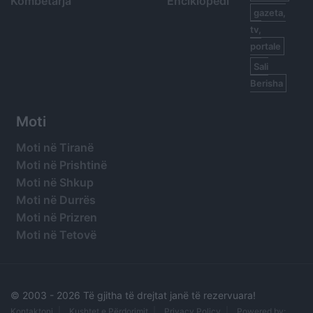
Kombëtarja
Enciklopedi
gazeta,
tv,
portale
Sali
Berisha
Moti
Moti në Tiranë
Moti në Prishtinë
Moti në Shkup
Moti në Durrës
Moti në Prizren
Moti në Tetovë
© 2003 -
2026 Të gjitha të drejtat janë të rezervuara!
Kontaktoni
Kushtet e Përdorimit
Privacy Policy
Powered by: