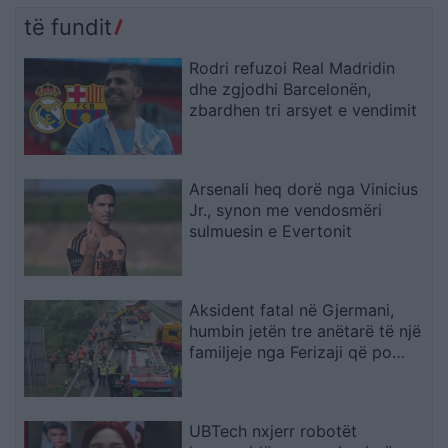
largimin e tij
të fundit
Rodri refuzoi Real Madridin
dhe zgjodhi Barcelonën,
zbardhen tri arsyet e vendimit
Arsenali heq dorë nga Vinicius
Jr., synon me vendosmëri
sulmuesin e Evertonit
Aksident fatal në Gjermani,
humbin jetën tre anëtarë të një
familjeje nga Ferizaji që po
ktheheshin nga Kosova
UBTech nxjerr robotët