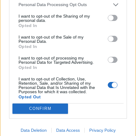
Personal Data Processing Opt Outs
I want to opt-out of the Sharing of my
personal data.
Opted In
I want to opt-out of the Sale of my
Personal Data.
Nga gëzimi i dasmës te
Hyri me Jet Ski në
Opted In
dhimbja e madhe, Arianit
hapësirën e pushuesve në
Çetaj gjendet i pajetë në
Zvërnec, gjobitet me 300
I want to opt-out of processing my
Pejë
mijë lekë drejtuesi
Personal Data for Targeted Advertising.
Opted In
I want to opt-out of Collection, Use,
Retention, Sale, and/or Sharing of my
Personal Data that Is Unrelated with the
Purposes for which it was collected.
Opted Out
CONFIRM
“Po ngrihet një ministri
Infermierja shqiptare në
paralele e Shëndetësisë”/
Itali shpërthen në lot në
Këlliçi: Projektligji i
protestë: Pacientët
Data Deletion
Data Access
Privacy Policy
shtatorit i hap rrugë
detyrohen të kërkojnë