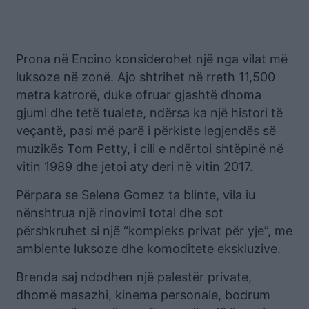
Prona në Encino konsiderohet një nga vilat më
luksoze në zonë. Ajo shtrihet në rreth 11,500
metra katrorë, duke ofruar gjashtë dhoma
gjumi dhe tetë tualete, ndërsa ka një histori të
veçantë, pasi më parë i përkiste legjendës së
muzikës Tom Petty, i cili e ndërtoi shtëpinë në
vitin 1989 dhe jetoi aty deri në vitin 2017.
Përpara se Selena Gomez ta blinte, vila iu
nënshtrua një rinovimi total dhe sot
përshkruhet si një “kompleks privat për yje”, me
ambiente luksoze dhe komoditete ekskluzive.
Brenda saj ndodhen një palestër private,
dhomë masazhi, kinema personale, bodrum