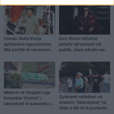
monopolit, SPAK të
kurim jashtë vendit
ndërhyjë
Osman Stafa thirrje
Don Xhoni i kthehet
qytetarëve nga protesta:
ashpër një personi në
Mbi partitë të vendosim
publik, çfarë ndodhi me
Shqipërinë, ka ardhur
reperin?
koha e brezit të ri
Mbërrin në Shqipëri nga
Qytetarët mblidhen në
Kolumbia “Kimisti” i
sheshin “Skënderbej” në
laboratorit të kokainës në
ditën e 68-të të protestës
Frakull
kundër Ramës, kërkojnë