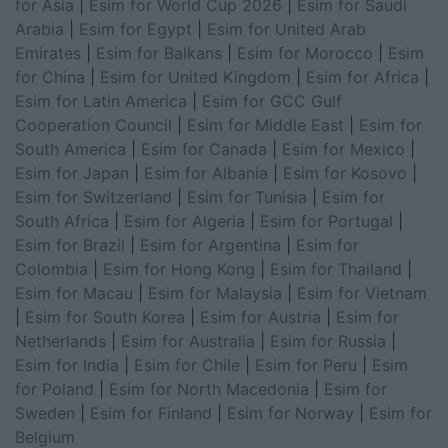
for Asia
|
Esim for World Cup 2026
|
Esim for Saudi
Arabia
|
Esim for Egypt
|
Esim for United Arab
Emirates
|
Esim for Balkans
|
Esim for Morocco
|
Esim
for China
|
Esim for United Kingdom
|
Esim for Africa
|
Esim for Latin America
|
Esim for GCC Gulf
Cooperation Council
|
Esim for Middle East
|
Esim for
South America
|
Esim for Canada
|
Esim for Mexico
|
Esim for Japan
|
Esim for Albania
|
Esim for Kosovo
|
Esim for Switzerland
|
Esim for Tunisia
|
Esim for
South Africa
|
Esim for Algeria
|
Esim for Portugal
|
Esim for Brazil
|
Esim for Argentina
|
Esim for
Colombia
|
Esim for Hong Kong
|
Esim for Thailand
|
Esim for Macau
|
Esim for Malaysia
|
Esim for Vietnam
|
Esim for South Korea
|
Esim for Austria
|
Esim for
Netherlands
|
Esim for Australia
|
Esim for Russia
|
Esim for India
|
Esim for Chile
|
Esim for Peru
|
Esim
for Poland
|
Esim for North Macedonia
|
Esim for
Sweden
|
Esim for Finland
|
Esim for Norway
|
Esim for
Belgium