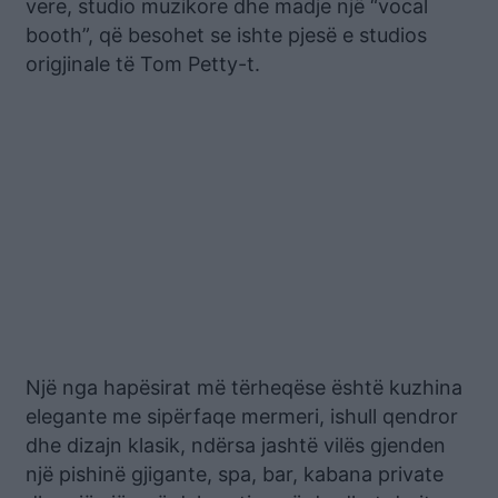
vere, studio muzikore dhe madje një “vocal
booth”, që besohet se ishte pjesë e studios
origjinale të Tom Petty-t.
Një nga hapësirat më tërheqëse është kuzhina
elegante me sipërfaqe mermeri, ishull qendror
dhe dizajn klasik, ndërsa jashtë vilës gjenden
një pishinë gjigante, spa, bar, kabana private