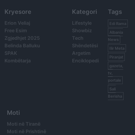
Kryesore
Kategori
Tags
Erion Veliaj
Lifestyle
Edi Rama
Free Esim
Showbiz
Albania
Zgjedhjet 2025
Tech
News
Belinda Balluku
Shëndetësi
Ilir Meta
SPAK
Argetim
Piranjat
Kombëtarja
Enciklopedi
gazeta,
tv,
portale
Sali
Berisha
Moti
Moti në Tiranë
Moti në Prishtinë