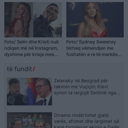
paramenduar, jo i
“The Odyssey
momentit
Foto/ Selin dhe Kristi nuk
Foto/ Sydney Sweeney
ndiqen më në Instagram,
tërheq vëmendjen me
dyshime për krisje mes
fushatën e re të markës
fitueses së Big Brother
së saj
VIP 5 dhe ish-banorit
të fundit
Zelensky në Beograd për
takimin me Vuçiçin: Kievi
synon ta largojë Serbinë nga
kampi rus
Dinamo rindërtohet gjatë
verës, afrimet dhe largimet që
kanë formësuar ekipin e Dajës