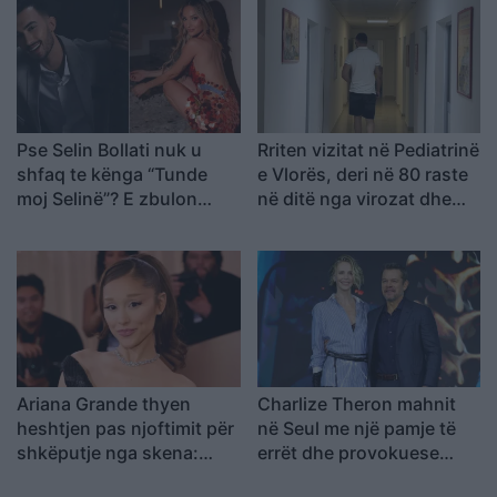
Pse Selin Bollati nuk u
Rriten vizitat në Pediatrinë
shfaq te kënga “Tunde
e Vlorës, deri në 80 raste
moj Selinë”? E zbulon
në ditë nga virozat dhe
Kristi Lamaj: Koncertet e
alergjitë
mia në Europë dhe
angazhimet e saj
Ariana Grande thyen
Charlize Theron mahnit
heshtjen pas njoftimit për
në Seul me një pamje të
shkëputje nga skena:
errët dhe provokuese
Vendimi ishte i
gjatë promovimit të filmit