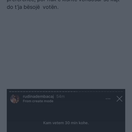
do t’ja bësojë votën.