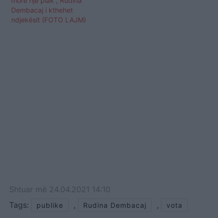
more një plak”, Rudina
Dembacaj i kthehet
ndjekësit (FOTO LAJM)
Shtuar
më
24.04.2021 14:10
Tags:
,
,
publike
Rudina Dembacaj
vota