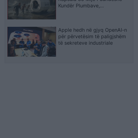
Kundër Plumbave,
Shpërthimeve dhe Fatkeqësive
Natyrore
Apple hedh në gjyq OpenAI-n
për përvetësim të paligjshëm
të sekreteve industriale