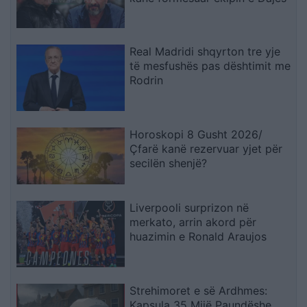
Real Madridi shqyrton tre yje
të mesfushës pas dështimit me
Rodrin
Horoskopi 8 Gusht 2026/
Çfarë kanë rezervuar yjet për
secilën shenjë?
Liverpooli surprizon në
merkato, arrin akord për
huazimin e Ronald Araujos
Strehimoret e së Ardhmes:
Kapsula 35 Mijë Paundëshe