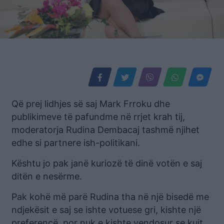
Që prej lidhjes së saj Mark Frroku dhe
publikimeve të pafundme në rrjet krah tij,
moderatorja Rudina Dembacaj tashmë njihet
edhe si partnere ish-politikani.
Kështu jo pak janë kuriozë të dinë votën e saj
ditën e nesërme.
Pak kohë më parë Rudina tha në një bisedë me
ndjekësit e saj se ishte votuese gri, kishte një
preferencë, por nuk e kishte vendosur se kujt