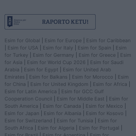
Esim for Global
|
Esim for Europe
|
Esim for Caribbean
|
Esim for USA
|
Esim for Italy
|
Esim for Spain
|
Esim
for Turkey
|
Esim for Germany
|
Esim for Greece
|
Esim
for Asia
|
Esim for World Cup 2026
|
Esim for Saudi
Arabia
|
Esim for Egypt
|
Esim for United Arab
Emirates
|
Esim for Balkans
|
Esim for Morocco
|
Esim
for China
|
Esim for United Kingdom
|
Esim for Africa
|
Esim for Latin America
|
Esim for GCC Gulf
Cooperation Council
|
Esim for Middle East
|
Esim for
South America
|
Esim for Canada
|
Esim for Mexico
|
Esim for Japan
|
Esim for Albania
|
Esim for Kosovo
|
Esim for Switzerland
|
Esim for Tunisia
|
Esim for
South Africa
|
Esim for Algeria
|
Esim for Portugal
|
Esim for Brazil
|
Esim for Argentina
|
Esim for