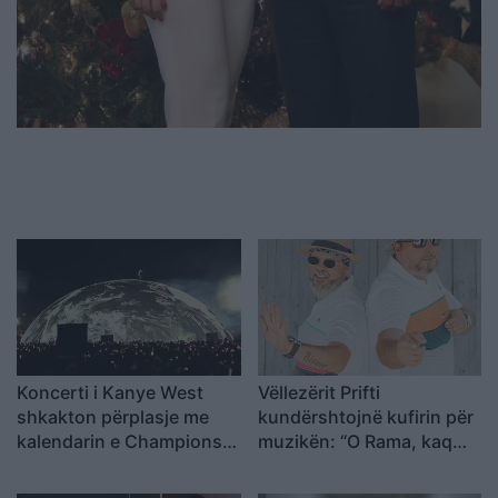
Koncerti i Kanye West
Vëllezërit Prifti
shkakton përplasje me
kundërshtojnë kufirin për
kalendarin e Champions
muzikën: “O Rama, kaq
League në Kazakistan
shumë do ta shpopullosh
vendin? Keq e më keq!”