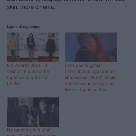
skin, more cinema.
Lajme të ngjashme:
Brit Awards 2021: Të
Lënë pas të gjitha
veshurit më bukur në
hatërmbetjet nga brenda
tapetin e kuq (FOTO
shtëpisë së “BBV3”, Erjola
LAJM)
dhe Graciano përqafohen
live në Tapetin e Kuq
Në tapetin e kuq u bë
nami? S’keni parë akoma