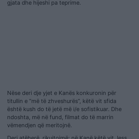
gjata dhe hijeshi pa teprime.
Nëse deri dje yjet e Kanës konkuronin për
titullin e “më të zhveshurës”, këtë vit sfida
është kush do të jetë më i/e sofistikuar. Dhe
ndoshta, më në fund, filmat do të marrin
vëmendjen që meritojnë.
Deri atëherë, rikujtojmë: në Kanë këtë vit, less