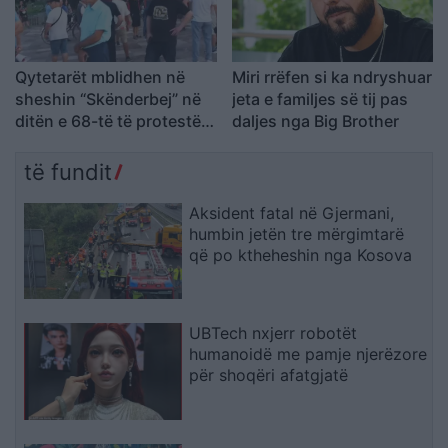
Qytetarët mblidhen në
Miri rrëfen si ka ndryshuar
sheshin “Skënderbej” në
jeta e familjes së tij pas
ditën e 68-të të protestës
daljes nga Big Brother
kundër Ramës, kërkojnë
largimin e tij
të fundit
Aksident fatal në Gjermani,
humbin jetën tre mërgimtarë
që po ktheheshin nga Kosova
UBTech nxjerr robotët
humanoidë me pamje njerëzore
për shoqëri afatgjatë