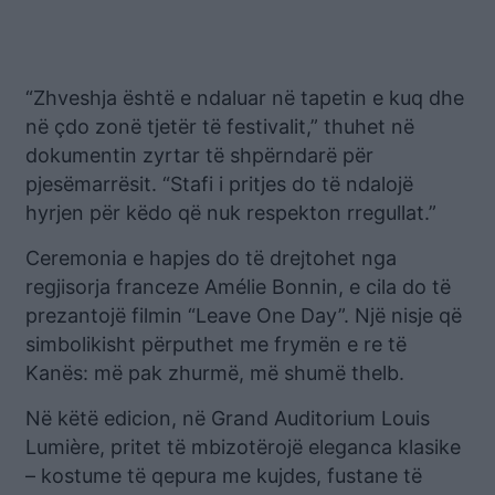
“Zhveshja është e ndaluar në tapetin e kuq dhe
në çdo zonë tjetër të festivalit,” thuhet në
dokumentin zyrtar të shpërndarë për
pjesëmarrësit. “Stafi i pritjes do të ndalojë
hyrjen për këdo që nuk respekton rregullat.”
Ceremonia e hapjes do të drejtohet nga
regjisorja franceze Amélie Bonnin, e cila do të
prezantojë filmin “Leave One Day”. Një nisje që
simbolikisht përputhet me frymën e re të
Kanës: më pak zhurmë, më shumë thelb.
Në këtë edicion, në Grand Auditorium Louis
Lumière, pritet të mbizotërojë eleganca klasike
– kostume të qepura me kujdes, fustane të