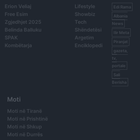
Erion Veliaj
Lifestyle
Edi Rama
Free Esim
Showbiz
Albania
Zgjedhjet 2025
Tech
News
Belinda Balluku
Shëndetësi
Ilir Meta
SPAK
Argetim
Piranjat
Kombëtarja
Enciklopedi
gazeta,
tv,
portale
Sali
Berisha
Moti
Moti në Tiranë
Moti në Prishtinë
Moti në Shkup
Moti në Durrës