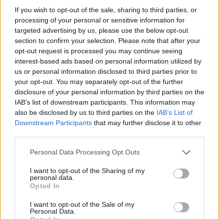
If you wish to opt-out of the sale, sharing to third parties, or
processing of your personal or sensitive information for
targeted advertising by us, please use the below opt-out
section to confirm your selection. Please note that after your
opt-out request is processed you may continue seeing
interest-based ads based on personal information utilized by
us or personal information disclosed to third parties prior to
your opt-out. You may separately opt-out of the further
disclosure of your personal information by third parties on the
IAB’s list of downstream participants. This information may
also be disclosed by us to third parties on the
IAB’s List of
Downstream Participants
that may further disclose it to other
third parties.
Hyri me Jet Ski në
“Po ngrihet një ministri
hapësirën e pushuesve në
paralele e Shëndetësisë”/
Personal Data Processing Opt Outs
Zvërnec, gjobitet me 300
Këlliçi: Projektligji i
mijë lekë drejtuesi
shtatorit i hap rrugë
I want to opt-out of the Sharing of my
personal data.
monopolit, SPAK të
Opted In
ndërhyjë
I want to opt-out of the Sale of my
Personal Data.