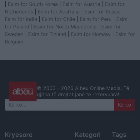
|
Esim for South Korea
|
Esim for Austria
|
Esim for
Netherlands
|
Esim for Australia
|
Esim for Russia
|
Esim for India
|
Esim for Chile
|
Esim for Peru
|
Esim
for Poland
|
Esim for North Macedonia
|
Esim for
Sweden
|
Esim for Finland
|
Esim for Norway
|
Esim for
Belgium
© 2003 -
2026 Albeu Online Media. Të
gjitha të drejtat janë të rezervuara!
Search
Kryesore
Kategori
Tags