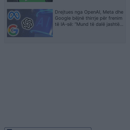
Drejtues nga OpenAI, Meta dhe
Google bëjnë thirrje për frenim
të IA-së: “Mund të dalë jashtë
kontrollit