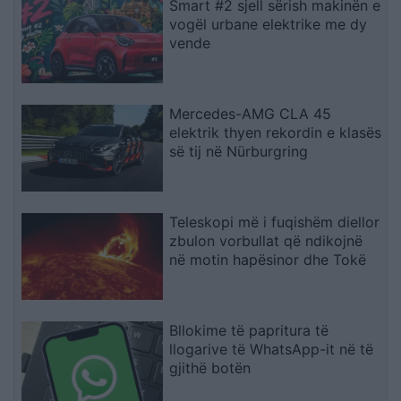
Smart #2 sjell sërish makinën e
vogël urbane elektrike me dy
vende
Mercedes-AMG CLA 45
elektrik thyen rekordin e klasës
së tij në Nürburgring
Teleskopi më i fuqishëm diellor
zbulon vorbullat që ndikojnë
në motin hapësinor dhe Tokë
Bllokime të papritura të
llogarive të WhatsApp-it në të
gjithë botën