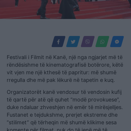
Festivali i Filmit në Kanë, një nga ngjarjet më të
rëndësishme të kinematografisë botërore, këtë
vit vjen me një kthesë të papritur: më shumë
rregulla dhe më pak lëkurë në tapetin e kuq.
Organizatorët kanë vendosur të vendosin kufij
të qartë për atë që quhet “modë provokuese”,
duke ndaluar zhveshjen në emër të mirësjelljes.
Fustanet e tejdukshme, prerjet ekstreme dhe
“stilimet” që tërheqin më shumë klikime sesa
komente për filmat, nuk do të jenë më të