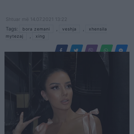
Shtuar
më
14.07.2021 13:22
Tags:
,
,
bora zemani
veshja
xhensila
,
mytezaj
xing