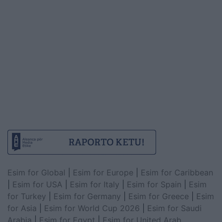
Esim for Global
|
Esim for Europe
|
Esim for Caribbean
|
Esim for USA
|
Esim for Italy
|
Esim for Spain
|
Esim
for Turkey
|
Esim for Germany
|
Esim for Greece
|
Esim
for Asia
|
Esim for World Cup 2026
|
Esim for Saudi
Arabia
|
Esim for Egypt
|
Esim for United Arab