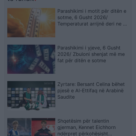
Parashikimi i motit për ditën e
sotme, 6 Gusht 2026/
Temperaturat arrijnë deri ne 38
gradë
Parashikimi i yjeve, 6 Gusht
2026/ Zbuloni shenjat më me
fat për ditën e sotme
Zyrtare: Bersant Celina bëhet
pjesë e Al-Ettifaq në Arabinë
Saudite
Shqetësim për talentin
gjerman, Kennet Eichhorn
ndërpret përkohësisht