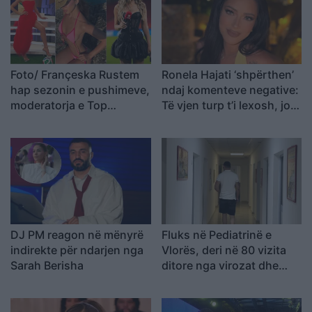
Foto/ Françeska Rustem
Ronela Hajati ‘shpërthen’
hap sezonin e pushimeve,
ndaj komenteve negative:
moderatorja e Top
Të vjen turp t’i lexosh, jo
Channel tërheq
më t’i shkruash
vëmendjen me pozat nga
deti
DJ PM reagon në mënyrë
Fluks në Pediatrinë e
indirekte për ndarjen nga
Vlorës, deri në 80 vizita
Sarah Berisha
ditore nga virozat dhe
alergjitë