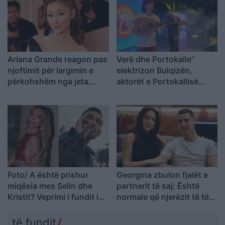
Ariana Grande reagon pas
Verë dhe Portokalle”
njoftimit për largimin e
elektrizon Bulqizën,
përkohshëm nga jeta
aktorët e Portokallisë
publike: E kisha menduar
dhurojnë emocione në
prej kohësh
qytetin minator
Foto/ A është prishur
Georgina zbulon fjalët e
miqësia mes Selin dhe
partnerit të saj: Është
Kristit? Veprimi i fundit i
normale që njerëzit të të
ish-banorëve të Big
kenë zili…
Brother VIP 5
të fundit