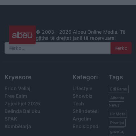
© 2003 -
2026 Albeu Online Media. Të
gjitha të drejtat janë të rezervuara!
Search
Kryesore
Kategori
Tags
Erion Veliaj
Lifestyle
Edi Rama
Free Esim
Showbiz
Albania
Zgjedhjet 2025
Tech
News
Belinda Balluku
Shëndetësi
Ilir Meta
SPAK
Argetim
Piranjat
Kombëtarja
Enciklopedi
gazeta,