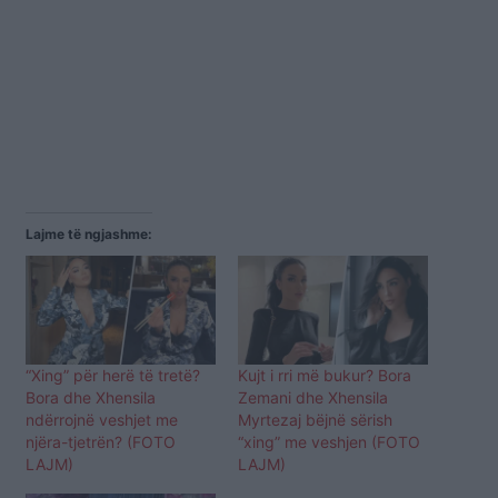
Lajme të ngjashme:
“Xing” për herë të tretë?
Kujt i rri më bukur? Bora
Bora dhe Xhensila
Zemani dhe Xhensila
ndërrojnë veshjet me
Myrtezaj bëjnë sërish
njëra-tjetrën? (FOTO
“xing” me veshjen (FOTO
LAJM)
LAJM)