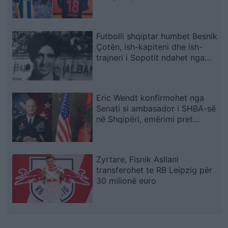
karrierën për arsye
shëndetësore
Futbolli shqiptar humbet Besnik
Çotën, ish-kapiteni dhe ish-
trajneri i Sopotit ndahet nga
jeta në moshën 56-vjeçare
Eric Wendt konfirmohet nga
Senati si ambasador i SHBA-së
në Shqipëri, emërimi pret
firmën e Trump
Zyrtare, Fisnik Asllani
transferohet te RB Leipzig për
30 milionë euro