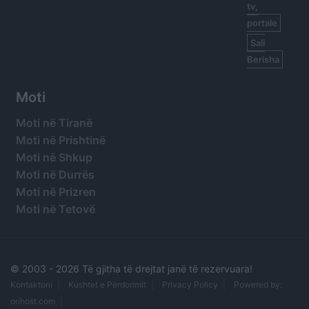
tv,
portale
Sali
Berisha
Moti
Moti në Tiranë
Moti në Prishtinë
Moti në Shkup
Moti në Durrës
Moti në Prizren
Moti në Tetovë
© 2003 -
2026 Të gjitha të drejtat janë të rezervuara!
Kontaktoni
Kushtet e Përdorimit
Privacy Policy
Powered by:
orihost.com