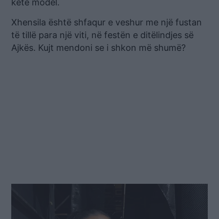
këtë model.
Xhensila është shfaqur e veshur me një fustan
të tillë para një viti, në festën e ditëlindjes së
Ajkës. Kujt mendoni se i shkon më shumë?