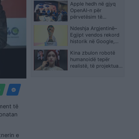
Apple hedh në gjyq
Shpërthimeve dhe
OpenAI-n për
Fatkeqësive Natyrore
përvetësim të
paligjshëm të
Ndeshja Argjentinë–
sekreteve industriale
Egjipt vendos rekord
historik në Google,
kërkimet arrijnë nivele
Kina zbulon robotë
të papara
humanoidë tepër
realistë, të projektuar
për shoqëri afatgjatë
oment të
honatan
tnerin e