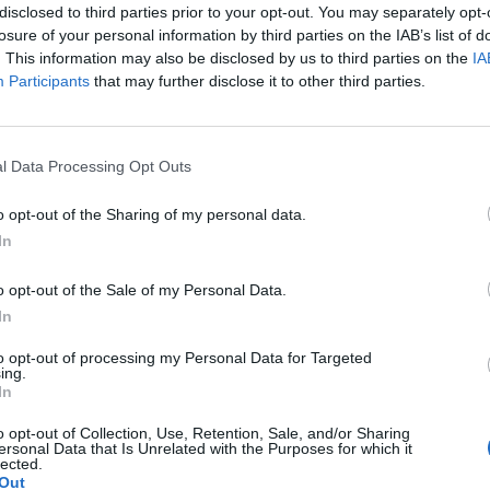
disclosed to third parties prior to your opt-out. You may separately opt-
losure of your personal information by third parties on the IAB’s list of
. This information may also be disclosed by us to third parties on the
IA
Participants
that may further disclose it to other third parties.
l Data Processing Opt Outs
o opt-out of the Sharing of my personal data.
In
uria zemër…shëron gjithçka…”
Roza Lati flet për lidhjen me Xhon
 konfirmon romancën, kush
Islamin: E gjeta në det, ka shumë 
o opt-out of the Sale of my Personal Data.
që i ka marrë zemrën?
In
to opt-out of processing my Personal Data for Targeted
ing.
In
o opt-out of Collection, Use, Retention, Sale, and/or Sharing
ersonal Data that Is Unrelated with the Purposes for which it
lected.
Out