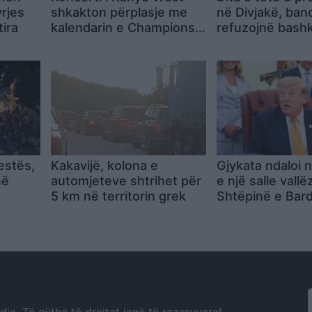
yrjes
shkakton përplasje me
në Divjakë, ban
tira
kalendarin e Champions
refuzojnë bash
League në Kazakistan
Lushnjen
estës,
Kakavijë, kolona e
Gjykata ndaloi 
në
automjeteve shtrihet për
e një salle vallë
5 km në territorin grek
Shtëpinë e Bar
reagon Trump: 
çojmë çështjen
Gjykatën e Lart