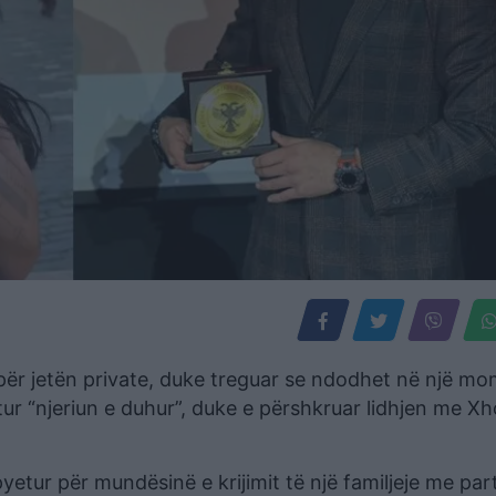
e për jetën private, duke treguar se ndodhet në një m
etur “njeriun e duhur”, duke e përshkruar lidhjen me X
yetur për mundësinë e krijimit të një familjeje me par