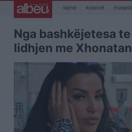
lajme
kosovë
maqed
Nga bashkëjetesa te f
lidhjen me Xhonatan