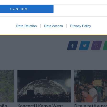
CONFIRM
Data Deletion
Data Access
Privacy Policy
 nën
Koncerti i Kanye West
Dita e tetë e pr