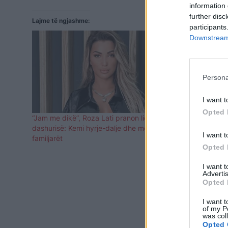
information 
further disc
Lajme të ngjashme:
participants
Downstream 
Persona
I want t
Opted 
“Jam me dikë”, Roza Lati pranon lidhjen e
FOTO/ “Dash
dashurisë: Kemi hyrje-dalje dhe me
– Roza Lati
I want t
familjarët
është djali 
Opted 
I want 
Advertis
Opted 
I want t
of my P
was col
Opted 