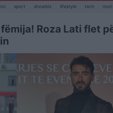
oni
sport
showbiz
lifestyle
tech
moti
ëmija! Roza Lati flet p
in