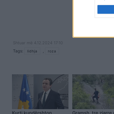
Shtuar
më
4.12.2024 17:10
Tags:
,
lidhja
roza
Kurti kundërshton
Gramsh, tre zjarre