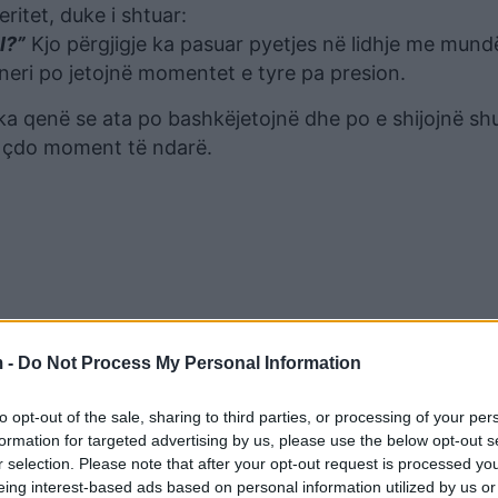
ritet, duke i shtuar:
l?”
Kjo përgjigje ka pasuar pyetjes në lidhje me mund
tneri po jetojnë momentet e tyre pa presion.
 ka qenë se ata po bashkëjetojnë dhe po e shijojnë s
r çdo moment të ndarë.
 -
Do Not Process My Personal Information
to opt-out of the sale, sharing to third parties, or processing of your per
formation for targeted advertising by us, please use the below opt-out s
r selection. Please note that after your opt-out request is processed y
ojmë kohën që na ka dhënë Zoti, kaq mund të them…”
eing interest-based ads based on personal information utilized by us or