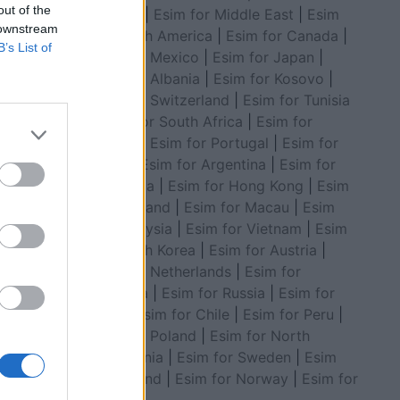
out of the
Council
|
Esim for Middle East
|
Esim
 downstream
for South America
|
Esim for Canada
|
B’s List of
Esim for Mexico
|
Esim for Japan
|
Esim for Albania
|
Esim for Kosovo
|
Esim for Switzerland
|
Esim for Tunisia
|
Esim for South Africa
|
Esim for
Algeria
|
Esim for Portugal
|
Esim for
Brazil
|
Esim for Argentina
|
Esim for
Colombia
|
Esim for Hong Kong
|
Esim
for Thailand
|
Esim for Macau
|
Esim
atan
dashni
for Malaysia
|
Esim for Vietnam
|
Esim
for South Korea
|
Esim for Austria
|
Esim for Netherlands
|
Esim for
Australia
|
Esim for Russia
|
Esim for
India
|
Esim for Chile
|
Esim for Peru
|
Esim for Poland
|
Esim for North
Macedonia
|
Esim for Sweden
|
Esim
for Finland
|
Esim for Norway
|
Esim for
Belgium