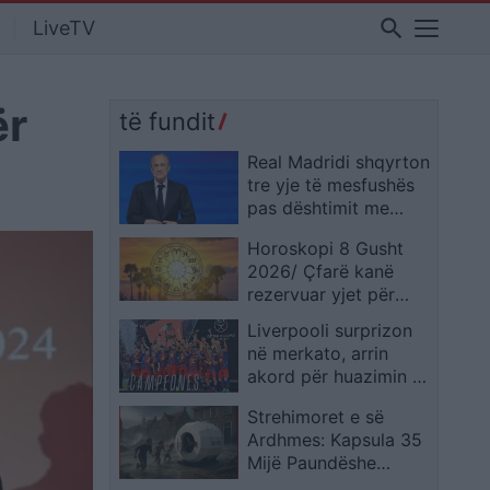
search
LiveTV
ër
të fundit
Real Madridi shqyrton
tre yje të mesfushës
pas dështimit me
Rodrin
Horoskopi 8 Gusht
2026/ Çfarë kanë
rezervuar yjet për
secilën shenjë?
Liverpooli surprizon
në merkato, arrin
akord për huazimin e
Ronald Araujos
Strehimoret e së
Ardhmes: Kapsula 35
Mijë Paundëshe
Kundër Plumbave,