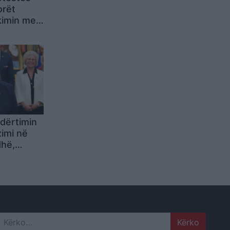
orët
kimin me
ndërtimin
zimi në
dhë,
Do ta
 në
ë