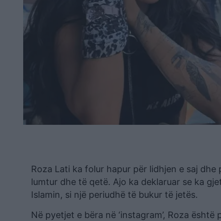
Roza Lati ka folur hapur për lidhjen e saj dh
lumtur dhe të qetë. Ajo ka deklaruar se ka gj
Islamin, si një periudhë të bukur të jetës.
Në pyetjet e bëra në ‘instagram’, Roza është p