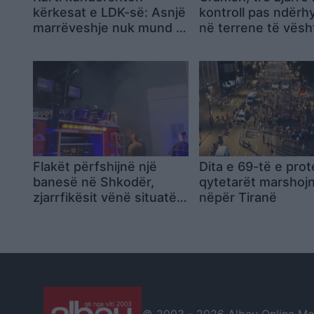
kërkesat e LDK-së: Asnjë
kontroll pas ndërh
marrëveshje nuk mund të
në terrene të vësh
zhbëjë vullnetin qytetar
Flakët përfshijnë një
Dita e 69-të e prot
banesë në Shkodër,
qytetarët marshoj
zjarrfikësit vënë situatën
nëpër Tiranë
nën kontroll