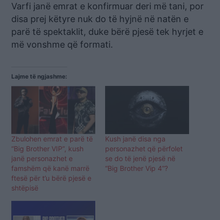
Varfi janë emrat e konfirmuar deri më tani, por
disa prej këtyre nuk do të hyjnë në natën e
parë të spektaklit, duke bërë pjesë tek hyrjet e
më vonshme që formati.
Lajme të ngjashme:
Zbulohen emrat e parë të
Kush janë disa nga
“Big Brother VIP”, kush
personazhet që përfolet
janë personazhet e
se do të jenë pjesë në
famshëm që kanë marrë
“Big Brother Vip 4”?
ftesë për t’u bërë pjesë e
shtëpisë