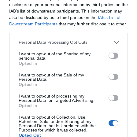
disclosure of your personal information by third parties on the
Shtuar
më
21.12.2024 13:50
IAB’s list of downstream participants. This information may
also be disclosed by us to third parties on the
IAB’s List of
Tags:
,
,
big brother vip albania
personazhet
Downstream Participants
that may further disclose it to other
që do marrin pjesë
third parties.
Personal Data Processing Opt Outs
I want to opt-out of the Sharing of my
personal data.
Opted In
I want to opt-out of the Sale of my
Personal Data.
Opted In
I want to opt-out of processing my
Personal Data for Targeted Advertising.
Opted In
Veprimi i Ernest Muçit,
Hetimet për vrasjen e
I want to opt-out of Collection, Use,
reagon presidenti i
Edmond Sulës, kontrolle
Retention, Sale, and/or Sharing of my
Personal Data that Is Unrelated with the
Trabzonsporit: Më preku
në Bërxullë dhe
Purposes for which it was collected.
mua dhe të gjithë lojtarët
shoqërime personash për
Opted Out