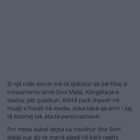
Si një ndër emrat më të spikatur që përflitej si
konkurrente ishte Soni Malaj. Këngëtarja e
dashur për publikun, është parë shpesh në
muajt e fundit në media, duke bërë që emri i saj
të listohej tek ata të personazheve.
Por mesa duket diçka ka ndodhur dhe Soni
Malaj nuk do të marrë pjesë në këtë reality