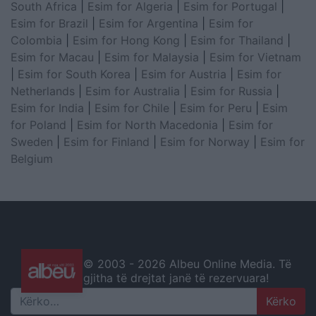
South Africa
|
Esim for Algeria
|
Esim for Portugal
|
Esim for Brazil
|
Esim for Argentina
|
Esim for
Colombia
|
Esim for Hong Kong
|
Esim for Thailand
|
Esim for Macau
|
Esim for Malaysia
|
Esim for Vietnam
|
Esim for South Korea
|
Esim for Austria
|
Esim for
Netherlands
|
Esim for Australia
|
Esim for Russia
|
Esim for India
|
Esim for Chile
|
Esim for Peru
|
Esim
for Poland
|
Esim for North Macedonia
|
Esim for
Sweden
|
Esim for Finland
|
Esim for Norway
|
Esim for
Belgium
© 2003 -
2026 Albeu Online Media. Të
gjitha të drejtat janë të rezervuara!