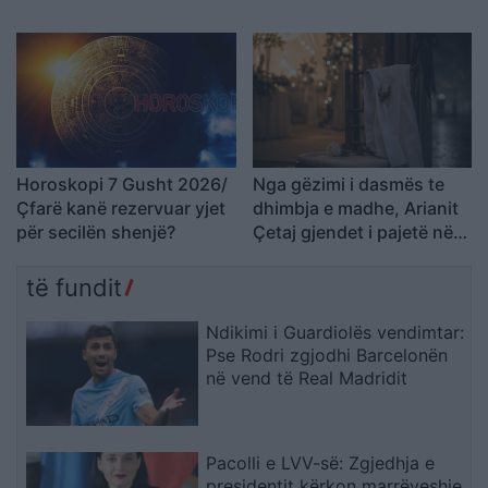
konsiderueshme
kompania: Do ta apelojmë
Horoskopi 7 Gusht 2026/
Nga gëzimi i dasmës te
Çfarë kanë rezervuar yjet
dhimbja e madhe, Arianit
për secilën shenjë?
Çetaj gjendet i pajetë në
Pejë
të fundit
Ndikimi i Guardiolës vendimtar:
Pse Rodri zgjodhi Barcelonën
në vend të Real Madridit
Pacolli e LVV-së: Zgjedhja e
presidentit kërkon marrëveshje