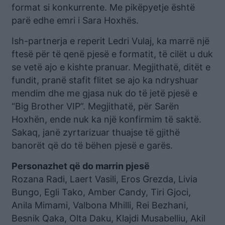
format si konkurrente. Me pikëpyetje është
parë edhe emri i Sara Hoxhës.
Ish-partnerja e reperit Ledri Vulaj, ka marrë një
ftesë për të qenë pjesë e formatit, të cilët u duk
se vetë ajo e kishte pranuar. Megjithatë, ditët e
fundit, pranë stafit flitet se ajo ka ndryshuar
mendim dhe me gjasa nuk do të jetë pjesë e
“Big Brother VIP”. Megjithatë, për Sarën
Hoxhën, ende nuk ka një konfirmim të saktë.
Sakaq, janë zyrtarizuar thuajse të gjithë
banorët që do të bëhen pjesë e garës.
Personazhet që do marrin pjesë
Rozana Radi, Laert Vasili, Eros Grezda, Livia
Bungo, Egli Tako, Amber Candy, Tiri Gjoci,
Anila Mimami, Valbona Mhilli, Rei Bezhani,
Besnik Qaka, Olta Daku, Klajdi Musabelliu, Akil