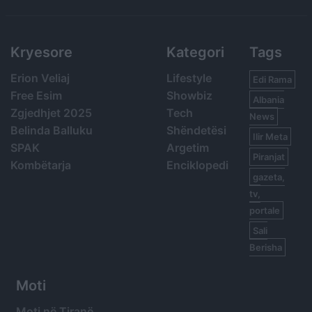
Search
Kryesore
Kategori
Tags
Erion Veliaj
Lifestyle
Edi Rama
Free Esim
Showbiz
Albania
Zgjedhjet 2025
Tech
News
Belinda Balluku
Shëndetësi
Ilir Meta
SPAK
Argetim
Piranjat
Kombëtarja
Enciklopedi
gazeta,
tv,
portale
Sali
Berisha
Moti
Moti në Tiranë