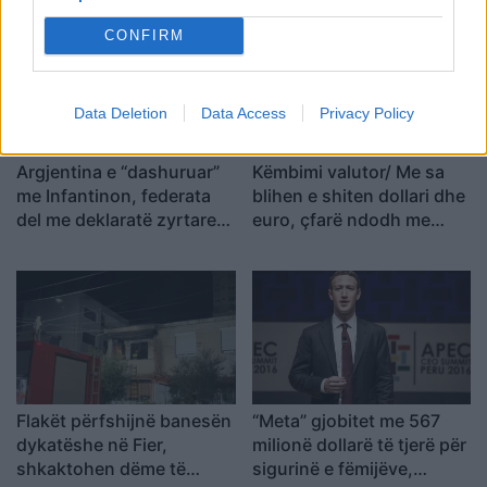
t’u marrë në pyetje
CONFIRM
Data Deletion
Data Access
Privacy Policy
Argjentina e “dashuruar”
Këmbimi valutor/ Me sa
me Infantinon, federata
blihen e shiten dollari dhe
del me deklaratë zyrtare:
euro, çfarë ndodh me
Model transparent
monedhat e tjera
Flakët përfshijnë banesën
“Meta” gjobitet me 567
dykatëshe në Fier,
milionë dollarë të tjerë për
shkaktohen dëme të
sigurinë e fëmijëve,