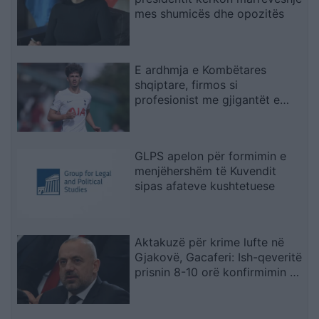
mes shumicës dhe opozitës
E ardhmja e Kombëtares
shqiptare, firmos si
profesionist me gjigantët e
Premier Ligë: “Djall” i goditjeve
të dënimit
GLPS apelon për formimin e
menjëhershëm të Kuvendit
sipas afateve kushtetuese
Aktakuzë për krime lufte në
Gjakovë, Gacaferi: Ish-qeveritë
prisnin 8-10 orë konfirmimin e
Radojqiçit