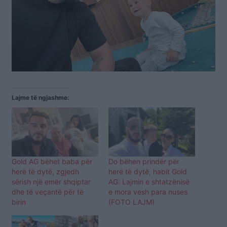
Lajme të ngjashme:
Gold AG bëhet baba për
Do bëhen prindër për
herë të dytë, zgjedh
herë të dytë, habit Gold
sërish një emër shqiptar
AG: Lajmin e shtatzënisë
dhe të veçantë për të
e mora vesh para nuses
birin
(FOTO LAJM)