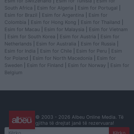
Esim for Switzerland
|
Esim for Tunisia
|
Esim for
South Africa
|
Esim for Algeria
|
Esim for Portugal
|
Esim for Brazil
|
Esim for Argentina
|
Esim for
Colombia
|
Esim for Hong Kong
|
Esim for Thailand
|
Esim for Macau
|
Esim for Malaysia
|
Esim for Vietnam
|
Esim for South Korea
|
Esim for Austria
|
Esim for
Netherlands
|
Esim for Australia
|
Esim for Russia
|
Esim for India
|
Esim for Chile
|
Esim for Peru
|
Esim
for Poland
|
Esim for North Macedonia
|
Esim for
Sweden
|
Esim for Finland
|
Esim for Norway
|
Esim for
Belgium
© 2003 -
2026 Albeu Online Media. Të
gjitha të drejtat janë të rezervuara!