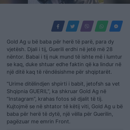
Gold Ag u bë baba për herë të parë, para dy
vjetësh. Djali i tij, Guerili erdhi në jetë më 28
nëntor. Babai i tij nuk mund të ishte më i lumtur
se kaq, duke shtuar edhe faktin që ka lindur në
një ditë kaq të rëndësishme për shqiptarët.
“Urime ditëlindjen shpirti i babit, jetofsh sa vet
Shqipnia GUERIL”, ka shkruar Gold Ag në
“Instagram”, krahas fotos së djalit të tij.
Kujtojmë se në shtator të këtij viti, Gold Ag u bë
baba për herë të dytë, një vëlla për Guerilin,
pagëzuar me emrin Front.