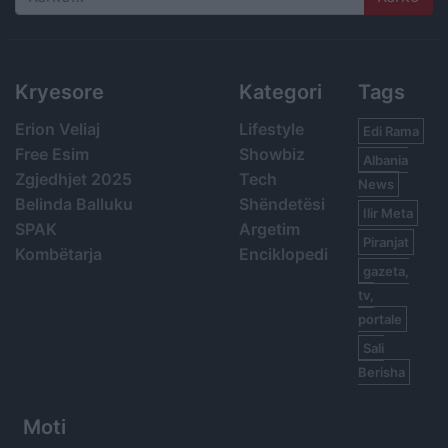
Search
Kryesore
Kategori
Tags
Erion Veliaj
Lifestyle
Edi Rama
Free Esim
Showbiz
Albania
Zgjedhjet 2025
Tech
News
Belinda Balluku
Shëndetësi
Ilir Meta
SPAK
Argetim
Piranjat
Kombëtarja
Enciklopedi
gazeta,
tv,
portale
Sali
Berisha
Moti