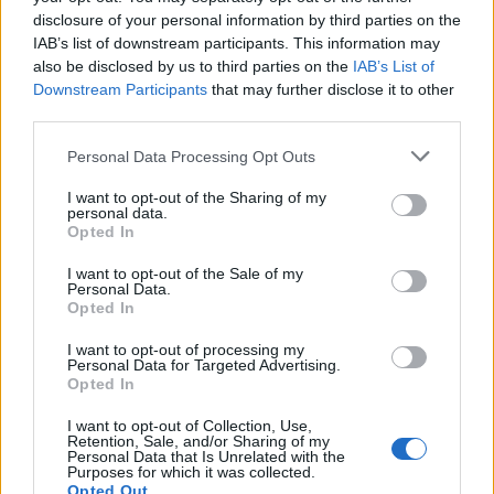
disclosure of your personal information by third parties on the
IAB’s list of downstream participants. This information may
Shtuar
më
28.11.2022 16:49
also be disclosed by us to third parties on the
IAB’s List of
Tags:
,
,
DITELINDJA E DJALIT
Gold Ag
gold
Downstream Participants
that may further disclose it to other
ag uron djalin
third parties.
Personal Data Processing Opt Outs
I want to opt-out of the Sharing of my
personal data.
Opted In
I want to opt-out of the Sale of my
Personal Data.
Opted In
I want to opt-out of processing my
Personal Data for Targeted Advertising.
Opted In
I want to opt-out of Collection, Use,
Vëllezërit Prifti
Pse Selin Bollati nuk u
Retention, Sale, and/or Sharing of my
kundërshtojnë kufirin për
shfaq te kënga “Tunde
Personal Data that Is Unrelated with the
Purposes for which it was collected.
muzikën: “O Rama, kaq
moj Selinë”? E zbulon
Opted Out