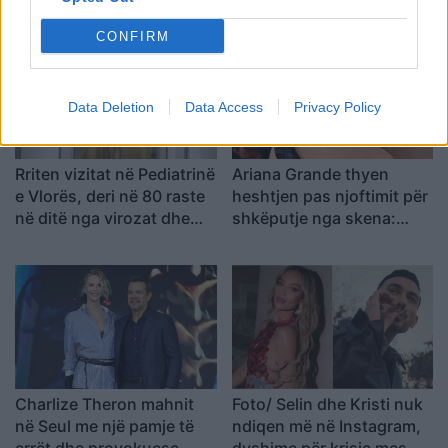
shumë do ta shpopullosh
Kristi Lamaj: Koncertet e
vendin? Keq e më keq!”
mia në Europë dhe
CONFIRM
angazhimet e saj
Data Deletion
Data Access
Privacy Policy
Rriten vizitat në Pediatrinë
Ariana Grande thyen
e Vlorës, deri në 80 raste
heshtjen pas njoftimit për
në ditë nga virozat dhe
shkëputje nga skena:
alergjitë
Vendimi ishte i
paramenduar, jo i
momentit
Charlize Theron mahnit
Foto/ Selin dhe Kristi nuk
në Seul me një pamje të
ndiqen më në Instagram,
errët dhe provokuese
dyshime për krisje mes