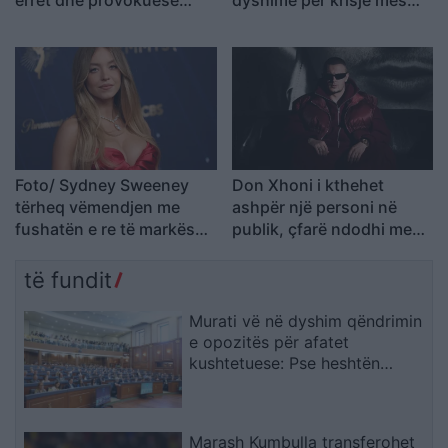
gjatë promovimit të filmit
fitueses së Big Brother
“The Odyssey
VIP 5 dhe ish-banorit
Foto/ Sydney Sweeney
Don Xhoni i kthehet
tërheq vëmendjen me
ashpër një personi në
fushatën e re të markës
publik, çfarë ndodhi me
së saj
reperin?
të fundit
Murati vë në dyshim qëndrimin
e opozitës për afatet
kushtetuese: Pse heshtën
atëherë e flasin tani?
Marash Kumbulla transferohet