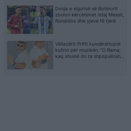
Dosja e sigurisë së Botërorit
zbulon kërcënimet ndaj Messit,
Ronaldos dhe yjeve të tjerë
Vëllezërit Prifti kundërshtojnë
kufirin për muzikën: “O Rama,
kaq shumë do ta shpopullosh
vendin? Keq e më keq!”