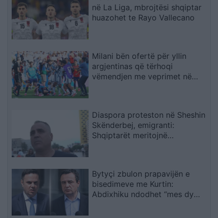
në La Liga, mbrojtësi shqiptar
huazohet te Rayo Vallecano
Milani bën ofertë për yllin
argjentinas që tërhoqi
vëmendjen me veprimet në
Botëror
Diaspora proteston në Sheshin
Skënderbej, emigranti:
Shqiptarët meritojnë
meritokraci dhe një qeveri
europiane
Bytyçi zbulon prapavijën e
bisedimeve me Kurtin:
Abdixhiku ndodhet “mes dy
zjarreve