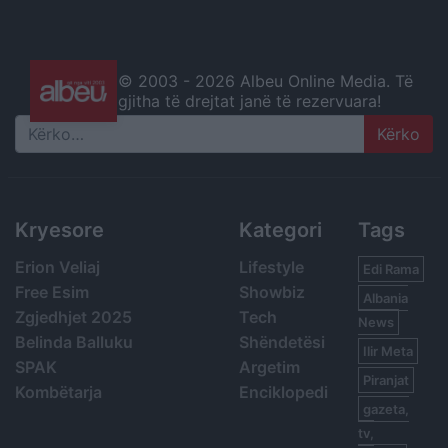
© 2003 -
2026 Albeu Online Media. Të
gjitha të drejtat janë të rezervuara!
Search
Kryesore
Kategori
Tags
Erion Veliaj
Lifestyle
Edi Rama
Free Esim
Showbiz
Albania
Zgjedhjet 2025
Tech
News
Belinda Balluku
Shëndetësi
Ilir Meta
SPAK
Argetim
Piranjat
Kombëtarja
Enciklopedi
gazeta,
tv,