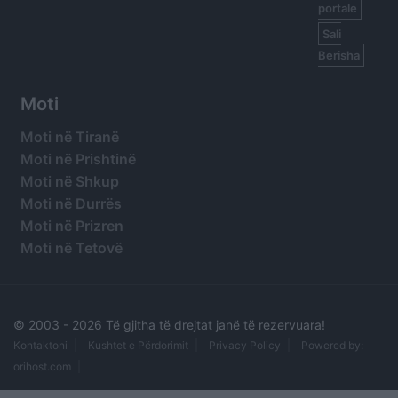
portale
Sali
Berisha
Moti
Moti në Tiranë
Moti në Prishtinë
Moti në Shkup
Moti në Durrës
Moti në Prizren
Moti në Tetovë
© 2003 -
2026 Të gjitha të drejtat janë të rezervuara!
Kontaktoni
Kushtet e Përdorimit
Privacy Policy
Powered by:
orihost.com