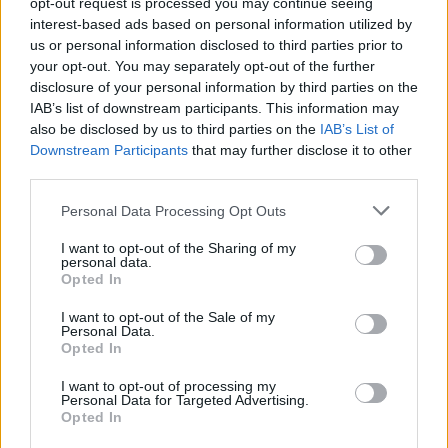
opt-out request is processed you may continue seeing
interest-based ads based on personal information utilized by
us or personal information disclosed to third parties prior to
your opt-out. You may separately opt-out of the further
Koncerti i Kanye West
Vëllezërit Prifti
disclosure of your personal information by third parties on the
shkakton përplasje me
kundërshtojnë kufirin për
IAB’s list of downstream participants. This information may
kalendarin e Champions
muzikën: “O Rama, kaq
also be disclosed by us to third parties on the
IAB’s List of
League në Kazakistan
shumë do ta shpopullosh
Downstream Participants
that may further disclose it to other
vendin? Keq e më keq!”
third parties.
Personal Data Processing Opt Outs
I want to opt-out of the Sharing of my
personal data.
Opted In
Pse Selin Bollati nuk u
Rriten vizitat në Pediatrinë
I want to opt-out of the Sale of my
Personal Data.
shfaq te kënga “Tunde
e Vlorës, deri në 80 raste
Opted In
moj Selinë”? E zbulon
në ditë nga virozat dhe
Kristi Lamaj: Koncertet e
alergjitë
I want to opt-out of processing my
mia në Europë dhe
Personal Data for Targeted Advertising.
Opted In
angazhimet e saj