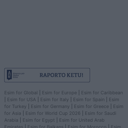
Esim for Global
|
Esim for Europe
|
Esim for Caribbean
|
Esim for USA
|
Esim for Italy
|
Esim for Spain
|
Esim
for Turkey
|
Esim for Germany
|
Esim for Greece
|
Esim
for Asia
|
Esim for World Cup 2026
|
Esim for Saudi
Arabia
|
Esim for Egypt
|
Esim for United Arab
Emirates
|
Esim for Balkans
|
Esim for Morocco
|
Esim