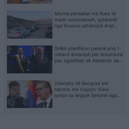
Morina përballet me fluks të
madh automjetesh, qytetarët
nga Kosova udhëtojnë drejt
bregdetit shqiptar
SHBA planifikon paketë prej 1
miliard dollarësh për Kolumbinë
pas zgjedhjes së Abelardo de
la Esprielës
Zelensky në Beograd për
takimin me Vuçiçin: Kievi
synon ta largojë Serbinë nga
kampi rus