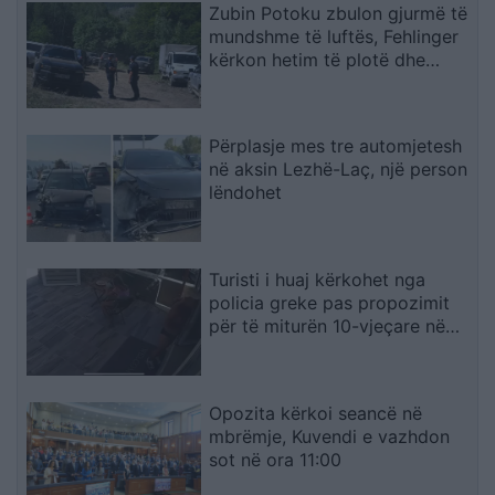
Zubin Potoku zbulon gjurmë të
mundshme të luftës, Fehlinger
kërkon hetim të plotë dhe
presion ndaj Serbisë
Përplasje mes tre automjetesh
në aksin Lezhë-Laç, një person
lëndohet
Turisti i huaj kërkohet nga
policia greke pas propozimit
për të miturën 10-vjeçare në
Kretë
Opozita kërkoi seancë në
mbrëmje, Kuvendi e vazhdon
sot në ora 11:00