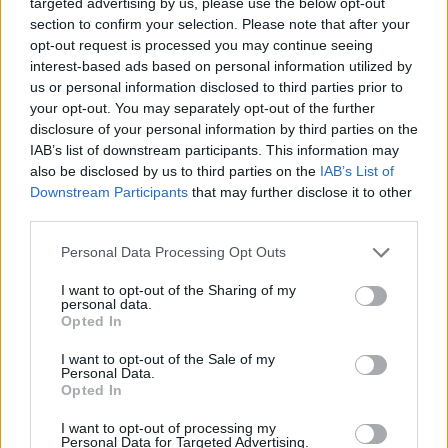
targeted advertising by us, please use the below opt-out
partisë!
kur nis rënia e
section to confirm your selection. Please note that after your
temperaturave
opt-out request is processed you may continue seeing
interest-based ads based on personal information utilized by
us or personal information disclosed to third parties prior to
your opt-out. You may separately opt-out of the further
disclosure of your personal information by third parties on the
IAB’s list of downstream participants. This information may
also be disclosed by us to third parties on the
IAB’s List of
Zjarri në Krujë, Nufi dhe
E ndoqi me automatik dhe
Downstream Participants
that may further disclose it to other
Lamallari: Forcat po
vrau mikun e fëmijërisë,
third parties.
ndërhyjnë nga toka dhe
identifikohet autori i
ajri
dyshuar që është në
Personal Data Processing Opt Outs
kërkim
I want to opt-out of the Sharing of my
personal data.
Opted In
I want to opt-out of the Sale of my
Personal Data.
Opted In
Vrasja e 20-vjeçarit në
Zjarri përfshin
Korçë, banorët: Dëgjuam
Mallakastrën/ Evakuohen
I want to opt-out of processing my
Personal Data for Targeted Advertising.