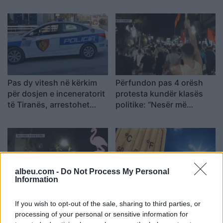
Pas dy vitesh në kërkim
Përfundon pas 4 orësh
për dosjen e inceneratorit
protesta kundër klasës
të Tiranës, arrestohet
politike: “Nesër më
Renardo Nallbani në
shumë!”
Palasë
albeu.com -
Do Not Process My Personal
Information
Protestuesit vijojnë
Ditëve shumë të nxehta
If you wish to opt-out of the sale, sharing to third parties, or
marshimin pa u ndalur:
po u vjen fundi?
processing of your personal or sensitive information for
Shqipëria e rinisë, jo e
Meteorologia tregon se