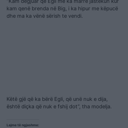
“Kam dëgjuar që Egli më ka marrë jastëkun kur
kam qenë brenda në Big, i ka hipur me këpucë
dhe ma ka vënë sërish te vendi.
Këtë gjë që ka bërë Egli, që unë nuk e dija,
është diçka që nuk e fshij dot”, tha modelja.
Lajme të ngjashme: