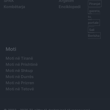
SPAK
Argetim
Piranjat
Kombëtarja
Enciklopedi
gazeta,
tv,
portale
Sali
Berisha
Moti
Moti në Tiranë
Moti në Prishtinë
Moti në Shkup
Moti në Durrës
Moti në Prizren
Moti në Tetovë