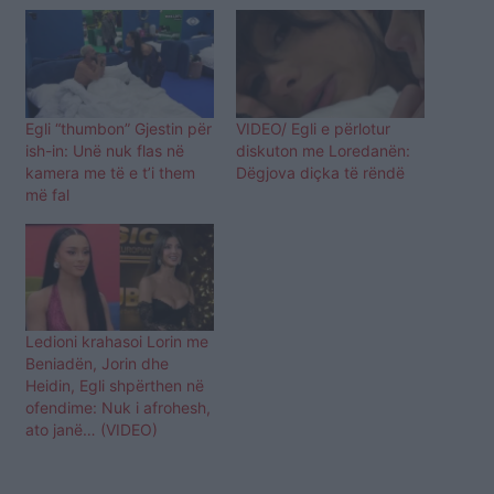
Egli “thumbon” Gjestin për
VIDEO/ Egli e përlotur
ish-in: Unë nuk flas në
diskuton me Loredanën:
kamera me të e t’i them
Dëgjova diçka të rëndë
më fal
Ledioni krahasoi Lorin me
Beniadën, Jorin dhe
Heidin, Egli shpërthen në
ofendime: Nuk i afrohesh,
ato janë… (VIDEO)