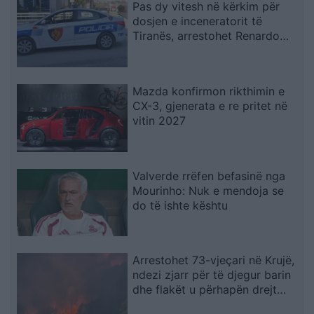
Pas dy vitesh në kërkim për
dosjen e inceneratorit të
Tiranës, arrestohet Renardo
Nallbani në Palasë
Mazda konfirmon rikthimin e
CX-3, gjenerata e re pritet në
vitin 2027
Valverde rrëfen befasinë nga
Mourinho: Nuk e mendoja se
do të ishte kështu
Arrestohet 73-vjeçari në Krujë,
ndezi zjarr për të djegur barin
dhe flakët u përhapën drejt
malit