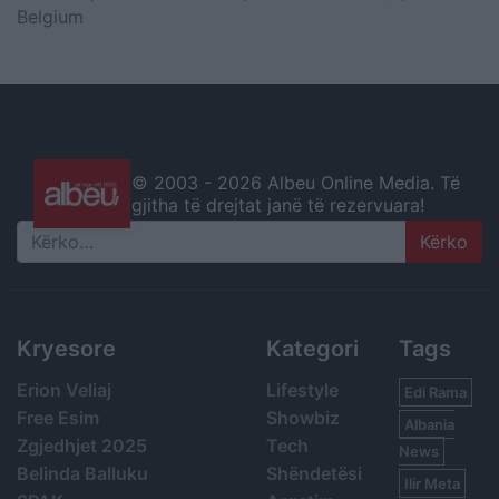
Belgium
© 2003 -
2026 Albeu Online Media. Të
gjitha të drejtat janë të rezervuara!
Search
Kryesore
Kategori
Tags
Erion Veliaj
Lifestyle
Edi Rama
Free Esim
Showbiz
Albania
Zgjedhjet 2025
Tech
News
Belinda Balluku
Shëndetësi
Ilir Meta