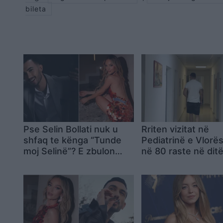
bileta
Pse Selin Bollati nuk u
Rriten vizitat në
shfaq te kënga “Tunde
Pediatrinë e Vlorës
moj Selinë”? E zbulon
në 80 raste në dit
Kristi Lamaj: Koncertet e
virozat dhe alergjit
mia në Europë dhe
angazhimet e saj