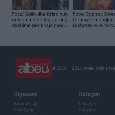
Foto/ Selin dhe Kristi nuk
Foto/ Sydney Swe
ndiqen më në Instagram,
tërheq vëmendjen
dyshime për krisje mes
fushatën e re të m
fitueses së Big Brother
së saj
VIP 5 dhe ish-banorit
© 2003 -
2026 Albeu Online Medi
Kryesore
Kategori
Erion Veliaj
Lifestyle
Free Esim
Showbiz