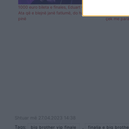
1000 euro bileta e finales, Eduart Grishaj:
VIDEO/ Ava
Ata që e blejnë janë fatlumë, do hanë e do
shtëpisë së “
pinë
çek me par
Shtuar
më
27.04.2023 14:38
Tags:
,
big brother vip finale
finalja e big brothe