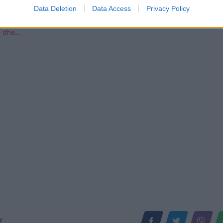
Data Deletion
Data Access
Privacy Policy
ntazhet që ndodhen brenda
VOTO/ Sot finalja e madhe, kush d
Big Brother Vip”, biletë kthimi,
“kurorëzohet” fitues i Big Brother 
a dhe…
r