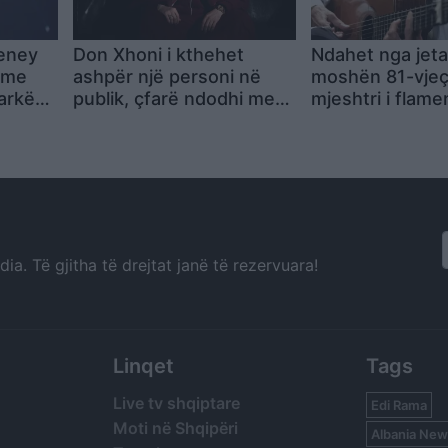
eney
Don Xhoni i kthehet
Ndahet nga jeta
 me
ashpër një personi në
moshën 81-vjeç
arkës
publik, çfarë ndodhi me
mjeshtri i flame
reperin?
Pepe Habichuel
a. Të gjitha të drejtat janë të rezervuara!
Linqet
Tags
Live tv shqiptare
Edi Rama
Moti në Shqipëri
Albania New