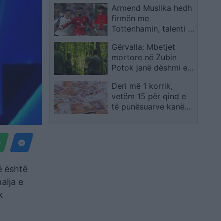
Armend Muslika hedh
firmën me
Tottenhamin, talenti i
Kombëtares nis
Gërvalla: Mbetjet
karrierën
mortore në Zubin
profesioniste
Potok janë dëshmi e
gjenocidit serb
Deri më 1 korrik,
vetëm 15 për qind e
të punësuarve kanë
përfituar K-15,
minimumi është
19.567 denarë
ë është
alja e
k