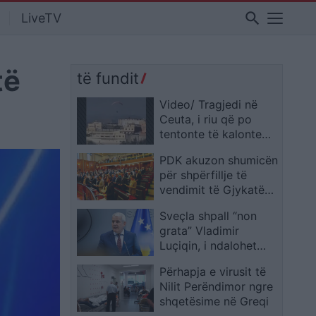
search
LiveTV
të
të fundit
Video/ Tragjedi në
Ceuta, i riu që po
tentonte të kalonte
ilegalisht nga Maroku
PDK akuzon shumicën
me parashutë bie në
për shpërfillje të
det dhe vdes
vendimit të Gjykatës
Kushtetuese, e quan
Sveçla shpall “non
seancën e së premtes
grata” Vladimir
të paligjshme
Luçiqin, i ndalohet
përgjithmonë hyrja në
Përhapja e virusit të
Kosovë
Nilit Perëndimor ngre
shqetësime në Greqi