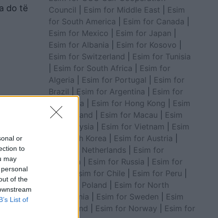
ja do të
Council
|
Esim for Middle East
|
Esim
for South America
|
Esim for Canada
|
Esim for Mexico
|
Esim for Japan
|
Esim for Albania
|
Esim for Kosovo
|
Esim for Switzerland
|
Esim for Tunisia
|
Esim for South Africa
|
Esim for
Algeria
|
Esim for Portugal
|
Esim for
Brazil
|
Esim for Argentina
|
Esim for
Colombia
|
Esim for Hong Kong
|
Esim
for Thailand
|
Esim for Macau
|
Esim
for Malaysia
|
Esim for Vietnam
|
Esim
for South Korea
|
Esim for Austria
|
sonal or
ection to
Esim for Netherlands
|
Esim for
ou may
Australia
|
Esim for Russia
|
Esim for
 personal
India
|
Esim for Chile
|
Esim for Peru
|
out of the
Esim for Poland
|
Esim for North
 downstream
Macedonia
|
Esim for Sweden
|
Esim
B’s List of
for Finland
|
Esim for Norway
|
Esim for