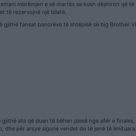
 Osmani mbrëmjen e së martës se kush dëshiron që të
et të rezervojnë një biletë.
ë gjithë fansat banorëve të shtëpisë së big Brother Vi
gjithë ata që duan të bëhen pjesë nga afër e finales,
, dhe për arsye sigurie vendet do të jenë të limituara