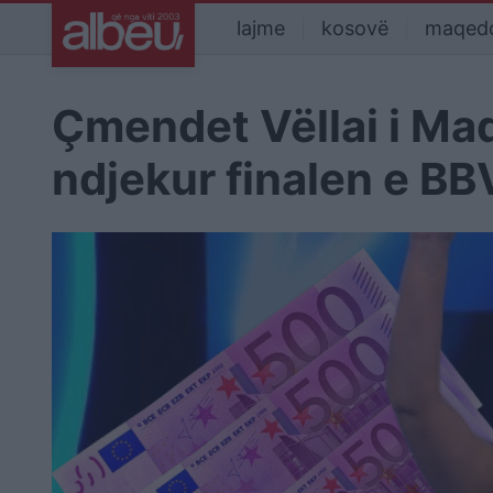
lajme
kosovë
maqed
Çmendet Vëllai i Mad
ndjekur finalen e BB