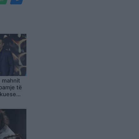
n mahnit
pamje të
okuese
 të filmit