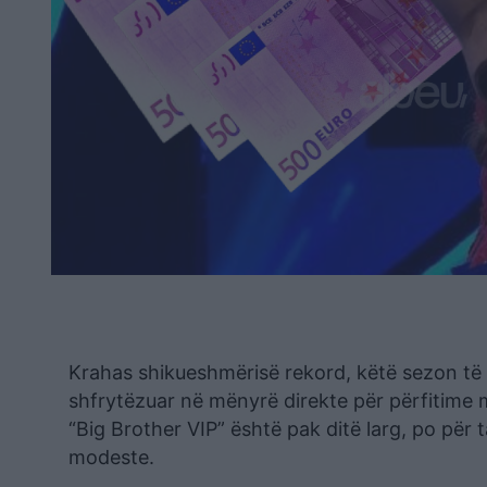
Krahas shikueshmërisë rekord, këtë sezon të 
shfrytëzuar në mënyrë direkte për përfitime m
“Big Brother VIP” është pak ditë larg, po për 
modeste.