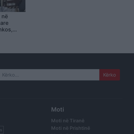
 në
are
nkos,
a
Search
Moti
Moti në Tiranë
Moti në Prishtinë
s