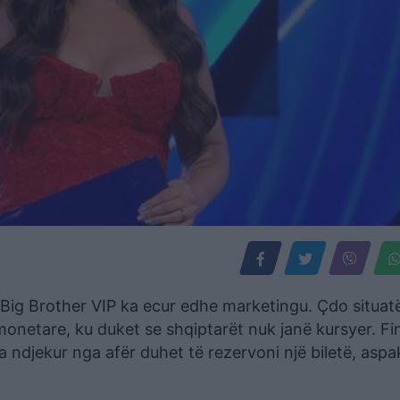
Big Brother VIP ka ecur edhe marketingu. Çdo situat
onetare, ku duket se shqiptarët nuk janë kursyer. Fin
ta ndjekur nga afër duhet të rezervoni një biletë, aspa