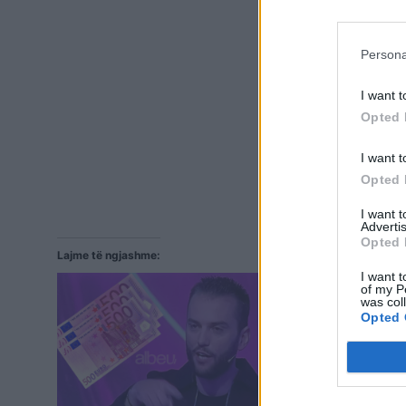
Persona
I want t
Opted 
I want t
Opted 
I want 
Advertis
Opted 
Lajme të ngjashme:
I want t
of my P
was col
Opted 