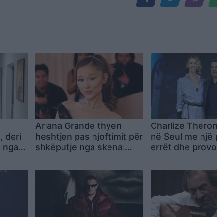
Ariana Grande thyen
Charlize Thero
, deri
heshtjen pas njoftimit për
në Seul me një 
ë nga
shkëputje nga skena:
errët dhe prov
ë
Vendimi ishte i
gjatë promovimit
paramenduar, jo i
“The Odyssey
momentit