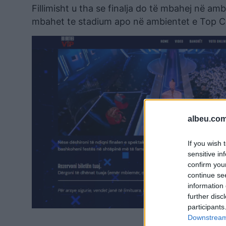
Fillimisht u tha se finalja do të mbahej në ambi
mbahet te stadium apo në ambientet e Top C
albeu.com
If you wish 
sensitive in
confirm you
continue se
information 
further disc
participants
Downstream 