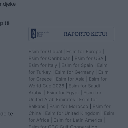
 ndjekë
p të
Esim for Global
|
Esim for Europe
|
Esim for Caribbean
|
Esim for USA
|
Esim for Italy
|
Esim for Spain
|
Esim
for Turkey
|
Esim for Germany
|
Esim
for Greece
|
Esim for Asia
|
Esim for
World Cup 2026
|
Esim for Saudi
Arabia
|
Esim for Egypt
|
Esim for
United Arab Emirates
|
Esim for
Balkans
|
Esim for Morocco
|
Esim for
China
|
Esim for United Kingdom
|
Esim
 do të
for Africa
|
Esim for Latin America
|
.
Esim for GCC Gulf Cooperation