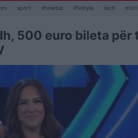
oni
sport
showbiz
lifestyle
tech
moti
h, 500 euro bileta për 
V