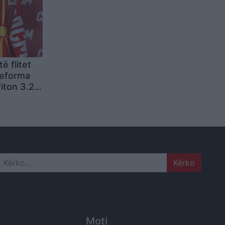
ë flitet
reforma
fiton 3.2
he
ëm 67
Search
Moti