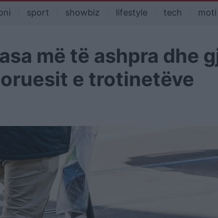
oni
sport
showbiz
lifestyle
tech
moti
sa më të ashpra dhe g
oruesit e trotinetëve