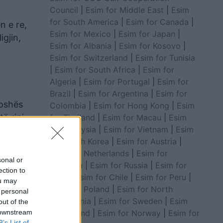
Council
|
Esim for Middle East
|
Esim
for South America
|
Esim for Canada
|
n e re,
Esim for Mexico
|
Esim for Japan
|
gjin,
Esim for Albania
|
Esim for Kosovo
|
Esim for Switzerland
|
Esim for Tunisia
|
Esim for South Africa
|
Esim for
Algeria
|
Esim for Portugal
|
Esim for
Brazil
|
Esim for Argentina
|
Esim for
moshës
Colombia
|
Esim for Hong Kong
|
Esim
ë rinj
for Thailand
|
Esim for Macau
|
Esim
for Malaysia
|
Esim for Vietnam
|
Esim
for South Korea
|
Esim for Austria
|
Esim for Netherlands
|
Esim for
sonal or
Australia
|
Esim for Russia
|
Esim for
ection to
India
|
Esim for Chile
|
Esim for Peru
|
ou may
Esim for Poland
|
Esim for North
 personal
Macedonia
|
Esim for Sweden
|
Esim
out of the
 downstream
for Finland
|
Esim for Norway
|
Esim for
B’s List of