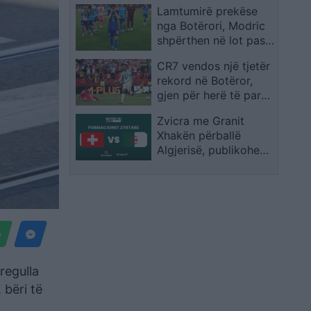
Lamtumirë prekëse
Jotën
nga Botërori, Modric
shpërthen në lot pas
eliminimit të Kroacisë
CR7 vendos një tjetër
rekord në Botëror,
gjen për herë të parë
golin në fazën
Zvicra me Granit
eliminatore
Xhakën përballë
Algjerisë, publikohen
formacionet zyrtare
regulla
 bëri të