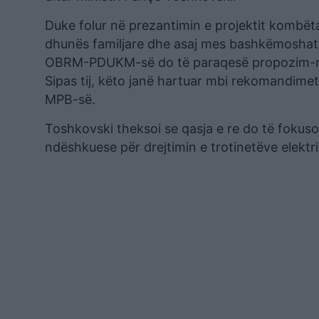
Duke folur në prezantimin e projektit kombëtar
dhunës familjare dhe asaj mes bashkëmoshatar
OBRM-PDUKM-së do të paraqesë propozim-ndry
Sipas tij, këto janë hartuar mbi rekomandime
MPB-së.
Toshkovski theksoi se qasja e re do të fokusoh
ndëshkuese për drejtimin e trotinetëve elektr