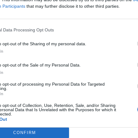
Participants
that may further disclose it to other third parties.
l Data Processing Opt Outs
 Bit Pazari, Toshkovski bëri të ditur se kjo çështje t
e Qytetit të Shkupit, ndërsa në periudhën në vijim p
o opt-out of the Sharing of my personal data.
In
temë tashmë është shqyrtuar. Në të ardhmen prisni ve
o opt-out of the Sale of my Personal Data.
oi Toshkovski.
In
tucionale, një rol vendimtar ka edhe përgjegjësia pers
to opt-out of processing my Personal Data for Targeted
ing.
munikacionit.
In
o opt-out of Collection, Use, Retention, Sale, and/or Sharing
ersonal Data that Is Unrelated with the Purposes for which it
lected.
Out
CONFIRM