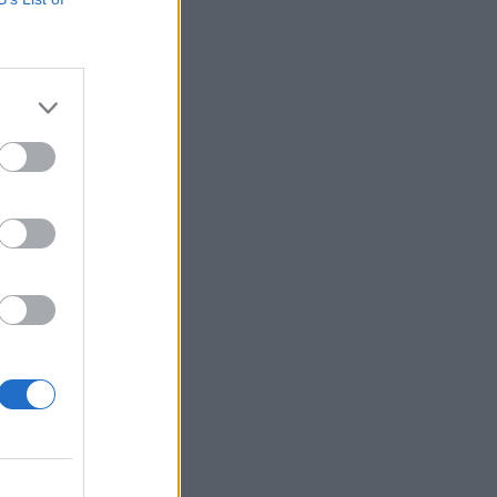
Belgium
ashmë
riten
prime
onale e