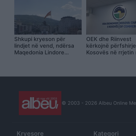
Shkupi kryeson për
OEK dhe Riinvest
lindjet në vend, ndërsa
kërkojnë përfshirj
Maqedonia Lindore
Kosovës në rrjetin 
mbetet me përqindjen
të gazit për rritjen 
më të ulët
sigurisë energjetik
© 2003 -
2026 Albeu Online Medi
Kryesore
Kategori