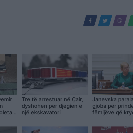
Demir
Tre të arrestuar në Çair,
Janevska paral
en
dyshohen për djegien e
gjoba për prindë
oleta
një ekskavatori
fëmijëve që kry
lohen
dhunë mes
bashkëmoshata