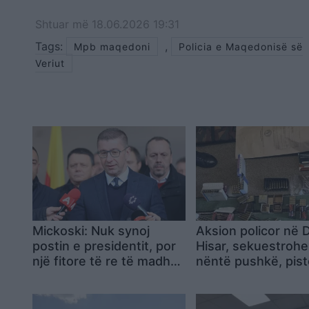
Shtuar
më
18.06.2026 19:31
Tags:
,
Mpb maqedoni
Policia e Maqedonisë së
Veriut
Mickoski: Nuk synoj
Aksion policor në 
postin e presidentit, por
Hisar, sekuestroh
një fitore të re të madhe
nëntë pushkë, pist
ndaj LSDM-së në
dhe municion, nda
zgjedhjet parlamentare
katër persona