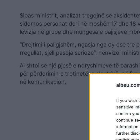
Sipas ministrit, analizat tregojnë se aksident
sidomos personat deri në moshën 17 dhe 18 vje
lëvizja në grupe dhe mungesa e pajisjeve mbroj
“Drejtimi i paligjshëm, ngasja nga dy ose tre
rregullat, sjell pasoja serioze”, nënvizoi ministr
Ai shtoi se një pjesë e ndryshimeve të parashi
për përdorimin e trotinetëve elektrikë, në fu
në komunikacion.
albeu.com
If you wish 
sensitive in
confirm you
continue se
information 
further disc
participants