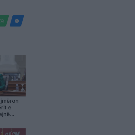
ajmëron
rit e
ejnë
rëve