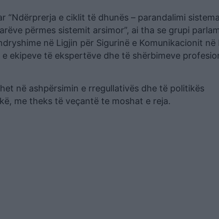
 “Ndërprerja e ciklit të dhunës – parandalimi sistemat
ëve përmes sistemit arsimor”, ai tha se grupi parlam
shime në Ligjin për Sigurinë e Komunikacionit në 
t e ekipeve të ekspertëve dhe të shërbimeve profesio
et në ashpërsimin e rregullativës dhe të politikës
ikë, me theks të veçantë te moshat e reja.