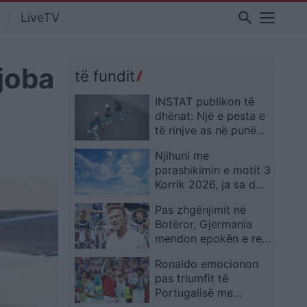
search
LiveTV
joba
të fundit
INSTAT publikon të
dhënat: Një e pesta e
të rinjve as në punë
dhe as në shkollë në
Njihuni me
vitin 2025
parashikimin e motit 3
Korrik 2026, ja sa do
të jenë temperaturat
Pas zhgënjimit në
Botëror, Gjermania
mendon epokën e re
me Klopp dhe
Ronaldo emocionon
objektivin Euro 2028
pas triumfit të
Portugalisë me
homazhin për Diogo