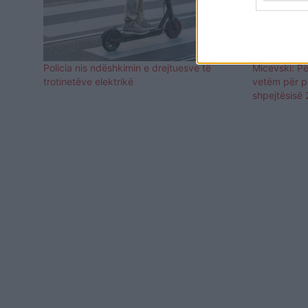
Policia nis ndëshkimin e drejtuesve të
Micevski: Pë
trotinetëve elektrikë
vetëm për pe
shpejtësisë