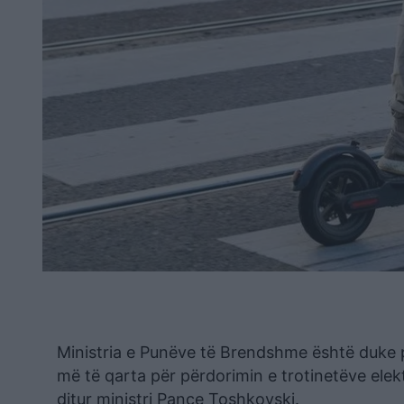
Ministria e Punëve të Brendshme është duke pë
më të qarta për përdorimin e trotinetëve elekt
ditur ministri Pançe Toshkovski.