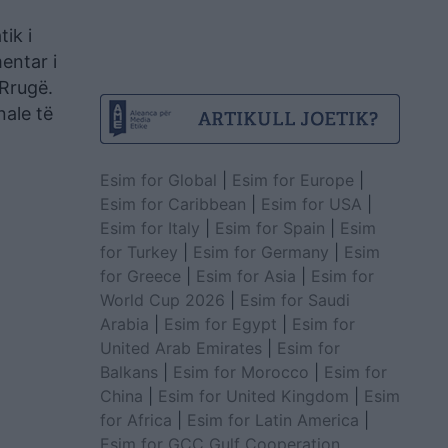
ik i
entar i
Rrugë.
nale të
Esim for Global
|
Esim for Europe
|
Esim for Caribbean
|
Esim for USA
|
Esim for Italy
|
Esim for Spain
|
Esim
for Turkey
|
Esim for Germany
|
Esim
for Greece
|
Esim for Asia
|
Esim for
World Cup 2026
|
Esim for Saudi
Arabia
|
Esim for Egypt
|
Esim for
United Arab Emirates
|
Esim for
Balkans
|
Esim for Morocco
|
Esim for
China
|
Esim for United Kingdom
|
Esim
for Africa
|
Esim for Latin America
|
Esim for GCC Gulf Cooperation