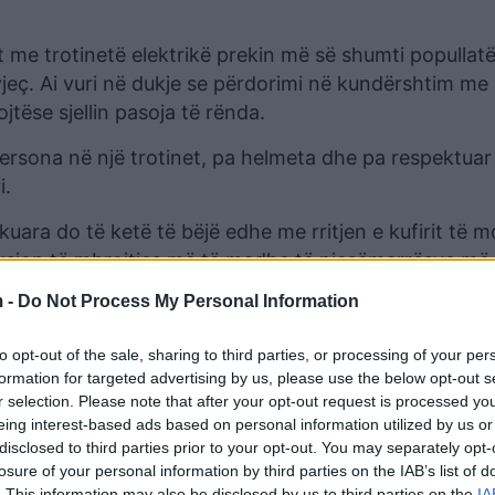
et me trotinetë elektrikë prekin më së shumti popullatë
ç. Ai vuri në dukje se përdorimi në kundërshtim me li
tëse sjellin pasoja të rënda.
 persona në një trotinet, pa helmeta dhe pa respektuar
i.
kuara do të ketë të bëjë edhe me rritjen e kufirit të 
nksion të mbrojtjes më të madhe të pjesëmarrësve më t
 -
Do Not Process My Personal Information
to opt-out of the sale, sharing to third parties, or processing of your per
formation for targeted advertising by us, please use the below opt-out s
r selection. Please note that after your opt-out request is processed y
eing interest-based ads based on personal information utilized by us or
disclosed to third parties prior to your opt-out. You may separately opt-
losure of your personal information by third parties on the IAB’s list of
. This information may also be disclosed by us to third parties on the
IA