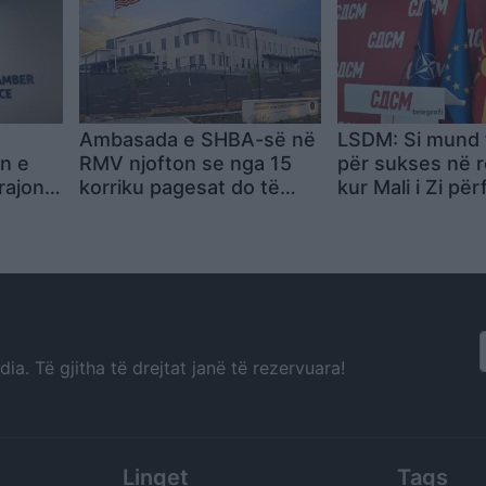
Ambasada e SHBA-së në
LSDM: Si mund t
en e
RMV njofton se nga 15
për sukses në 
rajonal
korriku pagesat do të
kur Mali i Zi për
e
bëhen ekskluzivisht
miliardë euro d
e
online
Maqedonia vet
milionë euro?
a. Të gjitha të drejtat janë të rezervuara!
Linqet
Tags