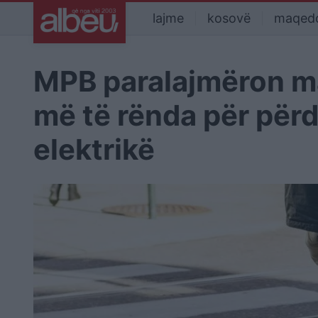
lajme
kosovë
maqed
MPB paralajmëron ma
më të rënda për përd
elektrikë