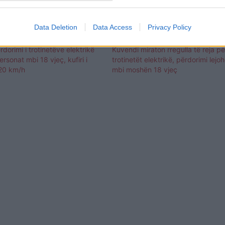
Data Deletion
Data Access
Privacy Policy
rdorimi i trotinetëve elektrikë
Kuvendi miraton rregulla të reja pë
rsonat mbi 18 vjeç, kufiri i
trotinetët elektrikë, përdorimi lej
 20 km/h
mbi moshën 18 vjeç