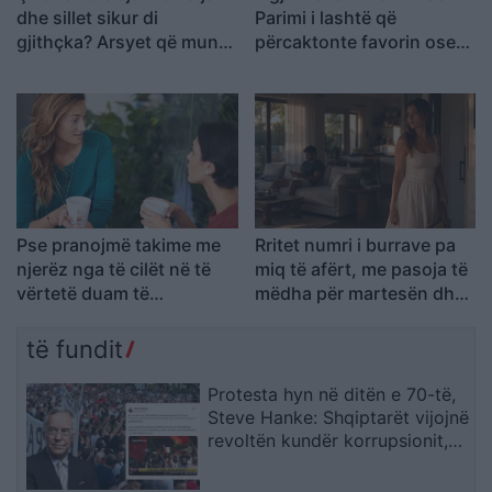
dhe sillet sikur di
Parimi i lashtë që
gjithçka? Arsyet që mund
përcaktonte favorin ose
të fshihen pas kësaj
ndëshkimin e perëndive
sjelljeje
Pse pranojmë takime me
Rritet numri i burrave pa
njerëz nga të cilët në të
miq të afërt, me pasoja të
vërtetë duam të
mëdha për martesën dhe
distancohemi?
lidhjen
të fundit
Protesta hyn në ditën e 70-të,
Steve Hanke: Shqiptarët vijojnë
revoltën kundër korrupsionit,
Rama duhet të largohet