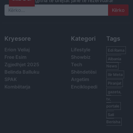
gjitha të drejtat janë të rezervuara!
Search
Kryesore
Kategori
Tags
Erion Veliaj
Lifestyle
Edi Rama
Free Esim
Showbiz
Albania
Zgjedhjet 2025
Tech
News
Belinda Balluku
Shëndetësi
Ilir Meta
SPAK
Argetim
Piranjat
Kombëtarja
Enciklopedi
gazeta,
tv,
portale
Sali
Berisha