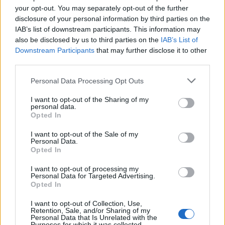
your opt-out. You may separately opt-out of the further
disclosure of your personal information by third parties on the
IAB’s list of downstream participants. This information may
also be disclosed by us to third parties on the
IAB’s List of
Shtuar
më
21.03.2022 12:10
Downstream Participants
that may further disclose it to other
Tags:
,
,
konsumimi i kripes
kripa
kripa me
third parties.
tepri
Personal Data Processing Opt Outs
I want to opt-out of the Sharing of my
personal data.
Opted In
I want to opt-out of the Sale of my
Personal Data.
Opted In
I want to opt-out of processing my
Personal Data for Targeted Advertising.
Opted In
I want to opt-out of Collection, Use,
Retention, Sale, and/or Sharing of my
Sa është sasia ditore e
Pse e prekim sërish
Personal Data that Is Unrelated with the
Purposes for which it was collected.