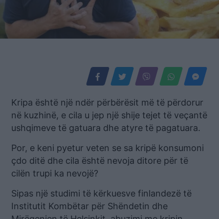
Kripa është një ndër përbërësit më të përdorur
në kuzhinë, e cila u jep një shije tejet të veçantë
ushqimeve të gatuara dhe atyre të pagatuara.
Por, e keni pyetur veten se sa kripë konsumoni
çdo ditë dhe cila është nevoja ditore për të
cilën trupi ka nevojë?
Sipas një studimi të kërkuesve finlandezë të
Institutit Kombëtar për Shëndetin dhe
Mirëqenien të Helsinkit, abuzimi me kripin