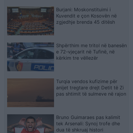
Burjani: Moskonstituimi i
Kuvendit e çon Kosovën në
zgjedhje brenda 45 ditësh
Shpërthim me tritol në banesën
e 72-vjeçarit në Tufinë, në
kërkim tre vëllezër
Turqia vendos kufizime për
anijet tregtare drejt Detit të Zi
pas shtimit të sulmeve në rajon
Bruno Guimaraes pas kalimit
tek Arsenali: Synoj trofe dhe
dua të shkruaj histori