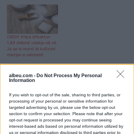
OBSH: Kripa shkakton
1.89 milionë vdekje në vit.
Ja se si mund të kufizoni
marrjen e natriumit
albeu.com -
Do Not Process My Personal
Information
If you wish to opt-out of the sale, sharing to third parties, or
processing of your personal or sensitive information for
targeted advertising by us, please use the below opt-out
section to confirm your selection. Please note that after your
opt-out request is processed you may continue seeing
interest-based ads based on personal information utilized by
us or personal information disclosed to third parties prior to