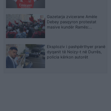
Gazetarja zvicerane Amèle
Debey pasqyron protestat
masive kundër Ramës:
Shqiptarët duan t’i japin fund
pushtetit 35-vjeçar të të
njëjtëve emra
Eksploziv i pashpërthyer pranë
dyqanit të Noizy-t në Durrës,
policia kërkon autorët