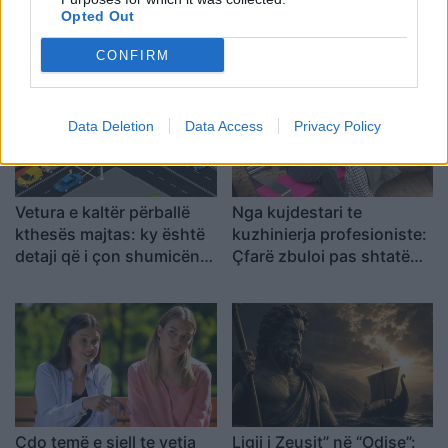
proteinave që i nevojitet
butonin e ashensorit edhe
Opted Out
organizmit?
kur ai është aktiv?
Shpjegimi psikologjik pas
CONFIRM
këtij veprimi
Data Deletion
Data Access
Privacy Policy
Vetura e kaltër përballë
Nga kujdestari te
kthesës majtas: ky është
kuzhinierja profesioniste:
detaji që i çon shumicën
Çfarë zbuloi pas shtatë
në përgjigje të gabuar
bisedash në shtatë ditë
Çdo temë e sjell te vetja
Ligji i Zeusit” në “Odise”: