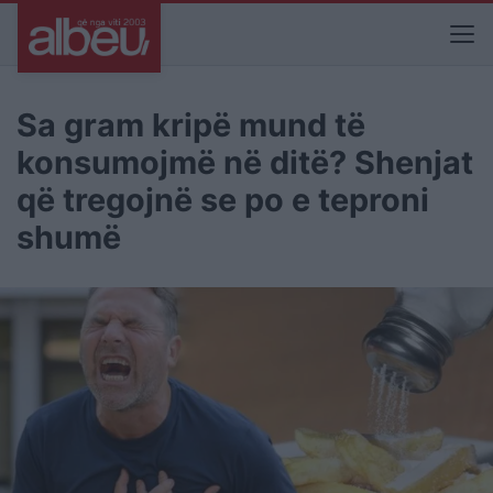
Sa gram kripë mund të
konsumojmë në ditë? Shenjat
që tregojnë se po e teproni
shumë