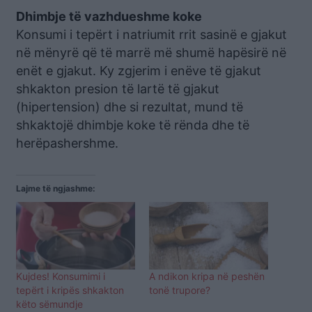
Dhimbje të vazhdueshme koke
Konsumi i tepërt i natriumit rrit sasinë e gjakut
në mënyrë që të marrë më shumë hapësirë në
enët e gjakut. Ky zgjerim i enëve të gjakut
shkakton presion të lartë të gjakut
(hipertension) dhe si rezultat, mund të
shkaktojë dhimbje koke të rënda dhe të
herëpashershme.
Lajme të ngjashme:
Kujdes! Konsumimi i
A ndikon kripa në peshën
tepërt i kripës shkakton
tonë trupore?
këto sëmundje