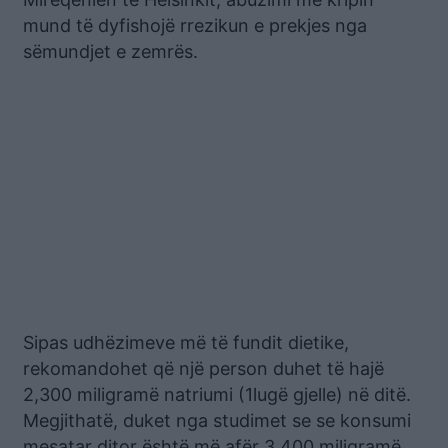
mund të dyfishojë rrezikun e prekjes nga
sëmundjet e zemrës.
Sipas udhëzimeve më të fundit dietike,
rekomandohet që një person duhet të hajë
2,300 miligramë natriumi (1lugë gjelle) në ditë.
Megjithatë, duket nga studimet se se konsumi
mesatar ditor është më afër 3,400 miligramë