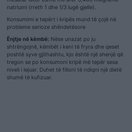
natriumi (rreth 1 dhe 1/3 lugë gjelle).
Konsumimi e tepërt i kripës mund të çojë në
probleme serioze shëndetësore
Ënjtje në këmbë:
Nëse unazat po ju
shtrëngojnë, këmbët i keni të fryra dhe qeset
poshtë syve gjithashtu, kjo është një shenjë që
tregon se po konsumoni kripë më tepër sesa
niveli i lejuar. Duhet të filloni të ndiqni një dietë
shumë të kufizuar.