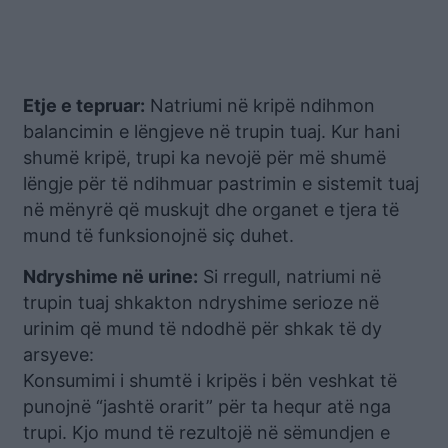
Etje e tepruar:
Natriumi në kripë ndihmon
balancimin e lëngjeve në trupin tuaj. Kur hani
shumë kripë, trupi ka nevojë për më shumë
lëngje për të ndihmuar pastrimin e sistemit tuaj
në mënyrë që muskujt dhe organet e tjera të
mund të funksionojnë siç duhet.
Ndryshime në urine:
Si rregull, natriumi në
trupin tuaj shkakton ndryshime serioze në
urinim që mund të ndodhë për shkak të dy
arsyeve:
Konsumimi i shumtë i kripës i bën veshkat të
punojnë “jashtë orarit” për ta hequr atë nga
trupi. Kjo mund të rezultojë në sëmundjen e