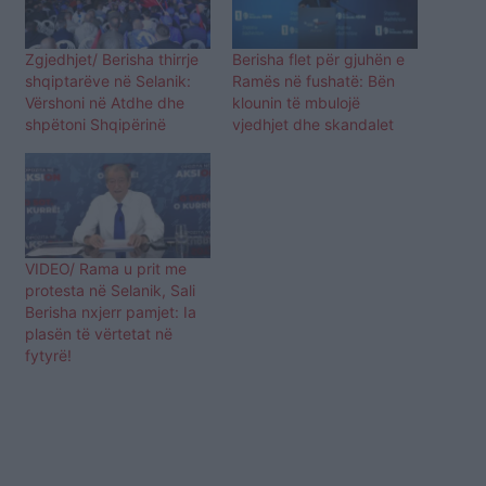
Zgjedhjet/ Berisha thirrje
Berisha flet për gjuhën e
shqiptarëve në Selanik:
Ramës në fushatë: Bën
Vërshoni në Atdhe dhe
klounin të mbulojë
shpëtoni Shqipërinë
vjedhjet dhe skandalet
VIDEO/ Rama u prit me
protesta në Selanik, Sali
Berisha nxjerr pamjet: Ia
plasën të vërtetat në
fytyrë!