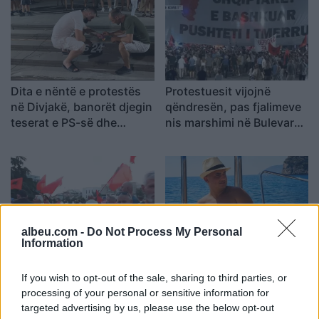
Dita e nëntë e protestës
Protestuesit vijojnë
në Divjakë, banorët djegin
qëndresën, pas fjalimeve
teserat e PS-së dhe
nis marshimi në Bulevard:
kundërshtojnë bashkimin
“Nesër më shumë!”
me Lushnjën
albeu.com -
Do Not Process My Personal
Information
Protesta hyn në ditën e
Vrasja në Korçë/ 20-
70-të, qytetarët
vjeçari u ndoq me
If you wish to opt-out of the sale, sharing to third parties, or
grumbullohen në sheshin
kallashnikov dhe u
processing of your personal or sensitive information for
“Skënderbej”: Rama, jep
ekzekutua në një pallat,
targeted advertising by us, please use the below opt-out
dorëheqjen!
autori i dyshuar dhe