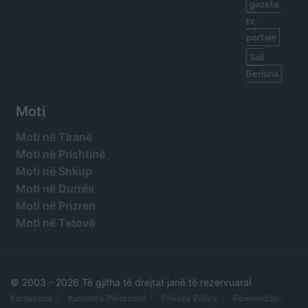
gazeta,
tv,
portale
Sali
Berisha
Moti
Moti në Tiranë
Moti në Prishtinë
Moti në Shkup
Moti në Durrës
Moti në Prizren
Moti në Tetovë
© 2003 -
2026 Të gjitha të drejtat janë të rezervuara!
Kontaktoni
Kushtet e Përdorimit
Privacy Policy
Powered by: