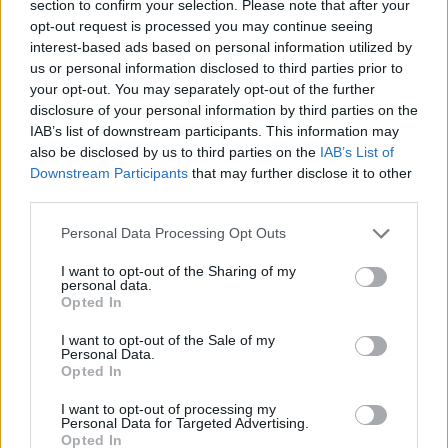
section to confirm your selection. Please note that after your
viktima ishin rritur bashkë
opt-out request is processed you may continue seeing
interest-based ads based on personal information utilized by
us or personal information disclosed to third parties prior to
your opt-out. You may separately opt-out of the further
disclosure of your personal information by third parties on the
IAB’s list of downstream participants. This information may
Lëndë e dyshuar plasëse
Protesta hyn në ditën e
also be disclosed by us to third parties on the
IAB’s List of
në biznesin e Noizyt në
70-të, Berisha: Lëvizja më
Downstream Participants
that may further disclose it to other
Durrës, çfarë zbuluan
e fuqishme rinore dhe
third parties.
autoritetet
qytetare që nga vitet ’90
Personal Data Processing Opt Outs
I want to opt-out of the Sharing of my
personal data.
Opted In
I want to opt-out of the Sale of my
Personal Data.
Balliu denoncon projektin
Berisha kundër reformës
Opted In
“Smart City”: Fatura kaloi
territoriale: Po përdoret si
I want to opt-out of processing my
nga 60 në 118.5 mln euro,
instrument për
Personal Data for Targeted Advertising.
SHBA ka ngritur
shpopullimin e Shqipërisë
Opted In