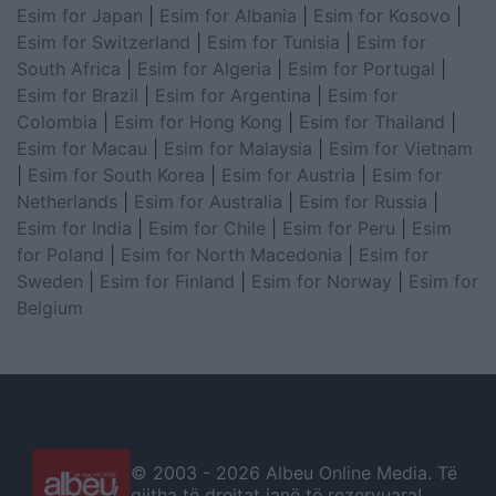
Esim for Japan
|
Esim for Albania
|
Esim for Kosovo
|
Esim for Switzerland
|
Esim for Tunisia
|
Esim for
South Africa
|
Esim for Algeria
|
Esim for Portugal
|
Esim for Brazil
|
Esim for Argentina
|
Esim for
Colombia
|
Esim for Hong Kong
|
Esim for Thailand
|
Esim for Macau
|
Esim for Malaysia
|
Esim for Vietnam
|
Esim for South Korea
|
Esim for Austria
|
Esim for
Netherlands
|
Esim for Australia
|
Esim for Russia
|
Esim for India
|
Esim for Chile
|
Esim for Peru
|
Esim
for Poland
|
Esim for North Macedonia
|
Esim for
Sweden
|
Esim for Finland
|
Esim for Norway
|
Esim for
Belgium
© 2003 -
2026 Albeu Online Media. Të
gjitha të drejtat janë të rezervuara!