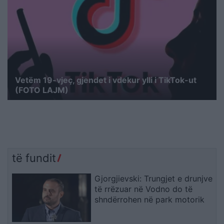
Vetëm 19-vjeç, gjendet i vdekur ylli i TikTok-ut
(FOTO LAJM)
të fundit
Gjorgjievski: Trungjet e drunjve
të rrëzuar në Vodno do të
shndërrohen në park motorik