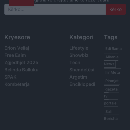
Search
Kryesore
Kategori
Tags
Erion Veliaj
Lifestyle
Edi Rama
Free Esim
Showbiz
Albania
Zgjedhjet 2025
Tech
News
Belinda Balluku
Shëndetësi
Ilir Meta
SPAK
Argetim
Piranjat
Kombëtarja
Enciklopedi
gazeta,
tv,
portale
Sali
Berisha