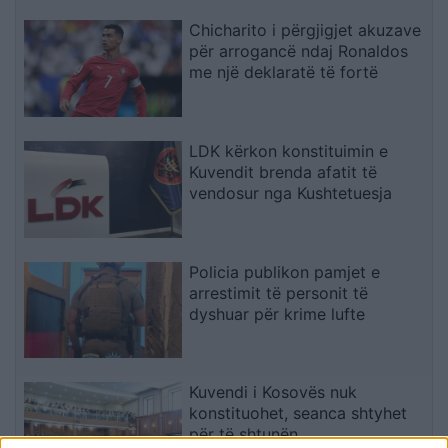
Chicharito i përgjigjet akuzave
për arrogancë ndaj Ronaldos
me një deklaratë të fortë
LDK kërkon konstituimin e
Kuvendit brenda afatit të
vendosur nga Kushtetuesja
Policia publikon pamjet e
arrestimit të personit të
dyshuar për krime lufte
Kuvendi i Kosovës nuk
konstituohet, seanca shtyhet
për të shtunën