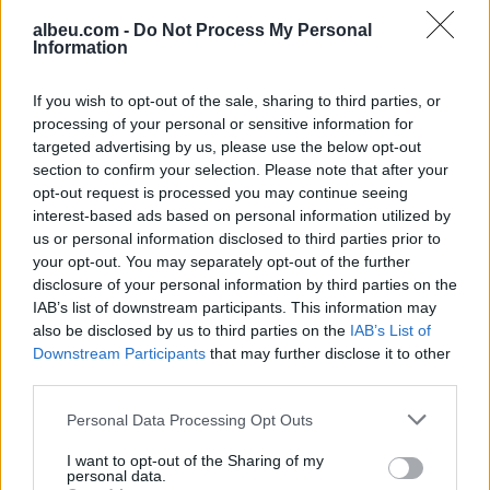
albeu.com -
Do Not Process My Personal
Information
Lamine Yamal i mbyll
hapësirat, talenti suedez drejt
If you wish to opt-out of the sale, sharing to third parties, or
largimit nga Barcelona
processing of your personal or sensitive information for
targeted advertising by us, please use the below opt-out
section to confirm your selection. Please note that after your
opt-out request is processed you may continue seeing
Video/ Tragjedi në Ceuta, i riu
interest-based ads based on personal information utilized by
që po tentonte të kalonte
us or personal information disclosed to third parties prior to
ilegalisht nga Maroku me
your opt-out. You may separately opt-out of the further
parashutë bie në det dhe vdes
disclosure of your personal information by third parties on the
IAB’s list of downstream participants. This information may
also be disclosed by us to third parties on the
IAB’s List of
Downstream Participants
that may further disclose it to other
third parties.
Personal Data Processing Opt Outs
I want to opt-out of the Sharing of my
personal data.