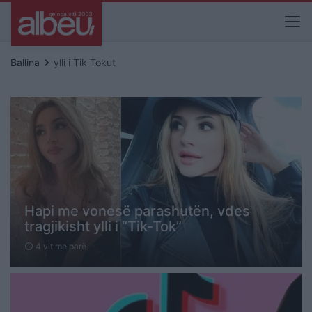
keyboard_arrow_right
Ballina
ylli i Tik Tokut
Hapi me vonesë parashutën, vdes
tragjikisht ylli i “Tik-Tok”
4 vit me parë
schedule