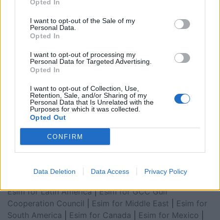
Opted In
I want to opt-out of the Sale of my
Personal Data.
Opted In
I want to opt-out of processing my
Personal Data for Targeted Advertising.
Opted In
I want to opt-out of Collection, Use,
Retention, Sale, and/or Sharing of my
Personal Data that Is Unrelated with the
Esim for Global
|
Esim for Europe
|
Esim for Caribbean
Purposes for which it was collected.
Opted Out
|
Esim for USA
|
Esim for Italy
|
Esim for Spain
|
Esim
for Turkey
|
Esim for Germany
|
Esim for Greece
|
Esim
CONFIRM
for Asia
|
Esim for World Cup 2026
|
Esim for Saudi
Arabia
|
Esim for Egypt
|
Esim for United Arab
Emirates
|
Esim for Balkans
|
Esim for Morocco
|
Esim
Data Deletion
Data Access
Privacy Policy
for China
|
Esim for United Kingdom
|
Esim for Africa
|
Esim for Latin America
|
Esim for GCC Gulf
Cooperation Council
|
Esim for Middle East
|
Esim for
South America
|
Esim for Canada
|
Esim for Mexico
|