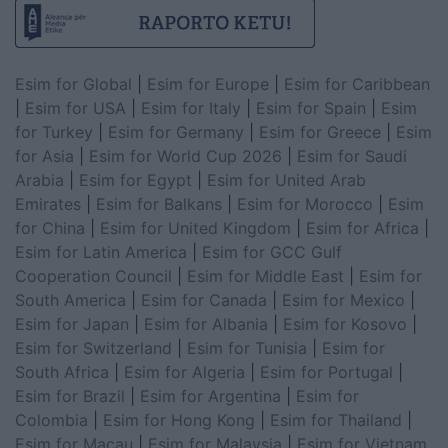
Esim for Global
|
Esim for Europe
|
Esim for Caribbean
|
Esim for USA
|
Esim for Italy
|
Esim for Spain
|
Esim
for Turkey
|
Esim for Germany
|
Esim for Greece
|
Esim
for Asia
|
Esim for World Cup 2026
|
Esim for Saudi
Arabia
|
Esim for Egypt
|
Esim for United Arab
Emirates
|
Esim for Balkans
|
Esim for Morocco
|
Esim
for China
|
Esim for United Kingdom
|
Esim for Africa
|
Esim for Latin America
|
Esim for GCC Gulf
Cooperation Council
|
Esim for Middle East
|
Esim for
South America
|
Esim for Canada
|
Esim for Mexico
|
Esim for Japan
|
Esim for Albania
|
Esim for Kosovo
|
Esim for Switzerland
|
Esim for Tunisia
|
Esim for
South Africa
|
Esim for Algeria
|
Esim for Portugal
|
Esim for Brazil
|
Esim for Argentina
|
Esim for
Colombia
|
Esim for Hong Kong
|
Esim for Thailand
|
Esim for Macau
|
Esim for Malaysia
|
Esim for Vietnam