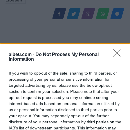
albeu.com -
Do Not Process My Personal
Information
If you wish to opt-out of the sale, sharing to third parties, or
processing of your personal or sensitive information for
Protesta hyn në ditën e
Sulmet ruse godasin
targeted advertising by us, please use the below opt-out
70-të, Arben Kola:
zonat pranë Kievit, vriten
section to confirm your selection. Please note that after your
Qëndresa do të vijojë deri
tre persona, përfshirë një
opt-out request is processed you may continue seeing
në shtator, edhe diaspora
fëmijë
interest-based ads based on personal information utilized by
do të angazhohet
us or personal information disclosed to third parties prior to
your opt-out. You may separately opt-out of the further
disclosure of your personal information by third parties on the
IAB’s list of downstream participants. This information may