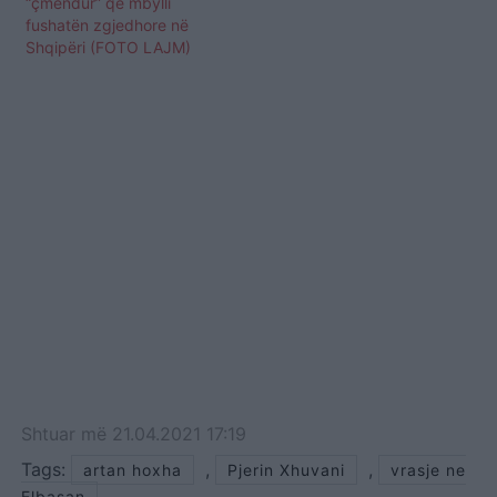
“çmendur” që mbylli
fushatën zgjedhore në
Shqipëri (FOTO LAJM)
Shtuar
më
21.04.2021 17:19
Tags:
,
,
artan hoxha
Pjerin Xhuvani
vrasje ne
Elbasan