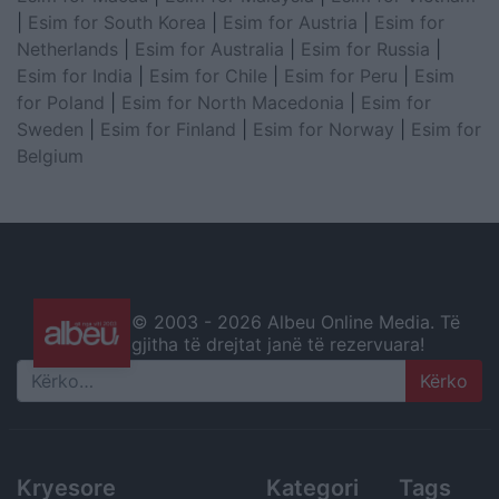
|
Esim for South Korea
|
Esim for Austria
|
Esim for
Netherlands
|
Esim for Australia
|
Esim for Russia
|
Esim for India
|
Esim for Chile
|
Esim for Peru
|
Esim
for Poland
|
Esim for North Macedonia
|
Esim for
Sweden
|
Esim for Finland
|
Esim for Norway
|
Esim for
Belgium
© 2003 -
2026 Albeu Online Media. Të
gjitha të drejtat janë të rezervuara!
Search
Kryesore
Kategori
Tags