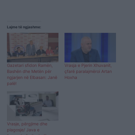
Lajme të ngjashme:
Gazetari sfidon Ramën,
Vrasja e Pjerin Xhuvanit,
Bashën dhe Metën për
çfarë paralajmëroi Artan
ngjarjen në Elbasan: Janë
Hoxha
palë!
Vrasje, përgjime dhe
plagosje/ Java e