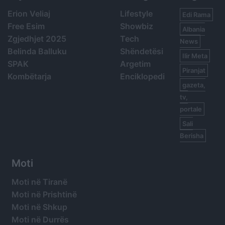
Erion Veliaj
Lifestyle
Edi Rama
Free Esim
Showbiz
Albania
Zgjedhjet 2025
Tech
News
Belinda Balluku
Shëndetësi
Ilir Meta
SPAK
Argetim
Piranjat
Kombëtarja
Enciklopedi
gazeta,
tv,
portale
Sali
Berisha
Moti
Moti në Tiranë
Moti në Prishtinë
Moti në Shkup
Moti në Durrës