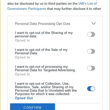
also be disclosed by us to third parties on the
IAB’s List of
Downstream Participants
that may further disclose it to other
third parties.
Protesta hyn në ditën e
Ukraina arrin marrëveshje
70-të, qytetarët
me SHBA-në për furnizime
Personal Data Processing Opt Outs
grumbullohen në sheshin
mujore me raketa Patriot
I want to opt-out of the Sharing of my
“Skënderbej”: Rama, jep
personal data.
dorëheqjen!
Opted In
I want to opt-out of the Sale of my
Personal Data.
Opted In
I want to opt-out of processing my
Personal Data for Targeted Advertising.
Videoja e rrallë e liderit
E ndoqi me automatik dhe
Opted In
suprem publikohet nga
vrau mikun e fëmijërisë,
I want to opt-out of Collection, Use,
Irani, mister mbi
identifikohet autori i
Retention, Sale, and/or Sharing of my
shëndetin e Mojtaba
dyshuar që është në
Personal Data that Is Unrelated with the
Purposes for which it was collected.
Khameneit
kërkim
Opted Out
CONFIRM