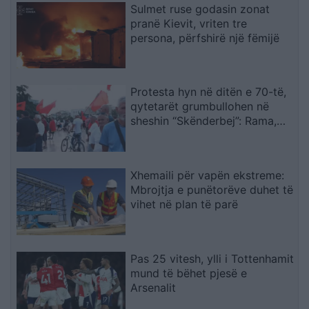
Sulmet ruse godasin zonat
pranë Kievit, vriten tre
persona, përfshirë një fëmijë
Protesta hyn në ditën e 70-të,
qytetarët grumbullohen në
sheshin “Skënderbej”: Rama,
jep dorëheqjen!
Xhemaili për vapën ekstreme:
Mbrojtja e punëtorëve duhet të
vihet në plan të parë
Pas 25 vitesh, ylli i Tottenhamit
mund të bëhet pjesë e
Arsenalit