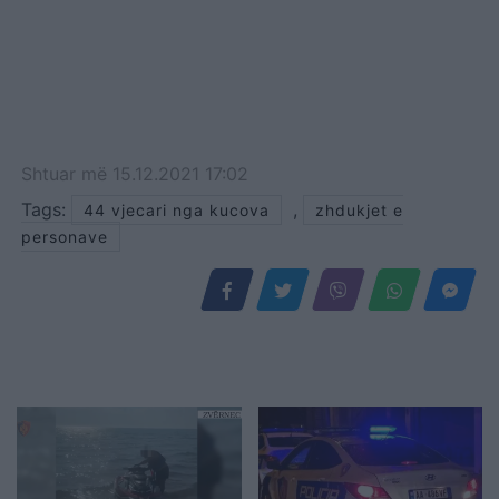
Shtuar
më
15.12.2021 17:02
Tags:
,
44 vjecari nga kucova
zhdukjet e
personave