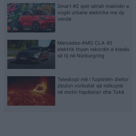
Smart #2 sjell sërish makinën e
vogël urbane elektrike me dy
vende
Mercedes-AMG CLA 45
elektrik thyen rekordin e klasës
së tij në Nürburgring
Teleskopi më i fuqishëm diellor
zbulon vorbullat që ndikojnë
në motin hapësinor dhe Tokë