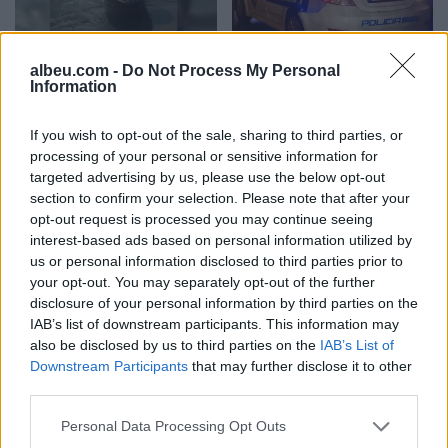
Hyri me Jet Ski në
Tragjedi në Rrugën e
albeu.com -
Do Not Process My Personal
hapësirën e pushuesve në
Kombit, aksidentohet de
Information
Zvërnec, gjobitet me 300
vdes 38-vjeçari nga
mijë lekë drejtuesi
Kosova
If you wish to opt-out of the sale, sharing to third parties, or
processing of your personal or sensitive information for
targeted advertising by us, please use the below opt-out
section to confirm your selection. Please note that after your
opt-out request is processed you may continue seeing
interest-based ads based on personal information utilized by
us or personal information disclosed to third parties prior to
your opt-out. You may separately opt-out of the further
“Po ngrihet një ministri
Video/ Shpërthimi në një
disclosure of your personal information by third parties on the
paralele e Shëndetësisë”/
minibus në periferi të
IAB’s list of downstream participants. This information may
Këlliçi: Projektligji i
Damaskut lë 2 të vdekur
also be disclosed by us to third parties on the
IAB’s List of
shtatorit i hap rrugë
dhe 13 të plagosur
Downstream Participants
that may further disclose it to other
monopolit, SPAK të
third parties.
ndërhyjë
Personal Data Processing Opt Outs