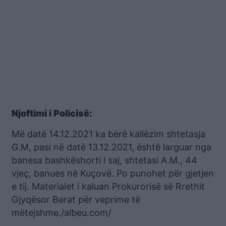
Njoftimi i Policisë:
Më datë 14.12.2021 ka bërë kallëzim shtetasja
G.M, pasi në datë 13.12.2021, është larguar nga
banesa bashkëshorti i saj, shtetasi A.M., 44
vjeç, banues në Kuçovë. Po punohet për gjetjen
e tij. Materialet i kaluan Prokurorisë së Rrethit
Gjyqësor Berat për veprime të
mëtejshme./albeu.com/