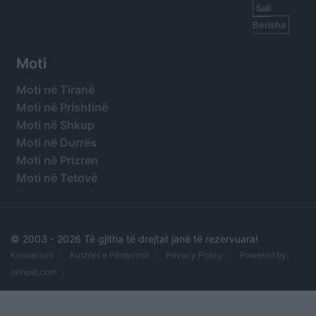
Sali
Berisha
Moti
Moti në Tiranë
Moti në Prishtinë
Moti në Shkup
Moti në Durrës
Moti në Prizren
Moti në Tetovë
© 2003 -
2026 Të gjitha të drejtat janë të rezervuara!
Kontaktoni
Kushtet e Përdorimit
Privacy Policy
Powered by:
orihost.com