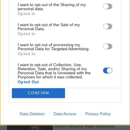
I want to opt-out of the Sharing of my
personal data.
Opted In
Infermierja shqiptare në
Video/ Dy të vrarë dhe 13
I want to opt-out of the Sale of my
Itali shpërthen në lot në
të plagosur nga
Personal Data.
protestë: Pacientët
shpërthimi i një minibusi
Opted In
detyrohen të kërkojnë
pranë Damaskut
kurim jashtë vendit
I want to opt-out of processing my
Personal Data for Targeted Advertising.
Opted In
I want to opt-out of Collection, Use,
Retention, Sale, and/or Sharing of my
Personal Data that Is Unrelated with the
Purposes for which it was collected.
Opted Out
Konflikt për shërbimin në
Osman Stafa thirrje
një hotel në Dhërmi, ish-
qytetarëve nga protesta:
CONFIRM
zyrtari i Policisë dyshohet
Mbi partitë të vendosim
se kërcënoi kamerierin
Shqipërinë, ka ardhur
dhe administratorin
koha e brezit të ri
të fundit
Data Deletion
Data Access
Privacy Policy
Rodri refuzoi Real Madridin