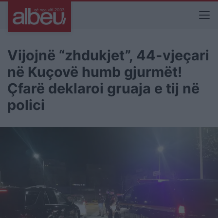
Vijojnë “zhdukjet”, 44-vjeçari
në Kuçovë humb gjurmët!
Çfarë deklaroi gruaja e tij në
polici