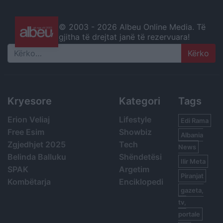
© 2003 -
2026 Albeu Online Media. Të
gjitha të drejtat janë të rezervuara!
Search
Kryesore
Kategori
Tags
Erion Veliaj
Lifestyle
Edi Rama
Free Esim
Showbiz
Albania
Zgjedhjet 2025
Tech
News
Belinda Balluku
Shëndetësi
Ilir Meta
SPAK
Argetim
Piranjat
Kombëtarja
Enciklopedi
gazeta,
tv,
portale