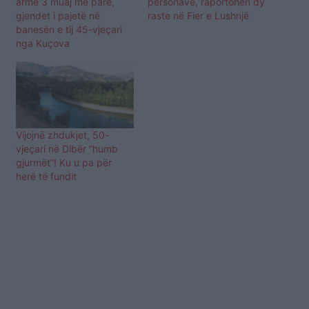
armë 3 muaj më parë,
personave, raportohen dy
gjendet i pajetë në
raste në Fier e Lushnjë
banesën e tij 45-vjeçari
nga Kuçova
Vijojnë zhdukjet, 50-
vjeçari në Dibër “humb
gjurmët”! Ku u pa për
herë të fundit