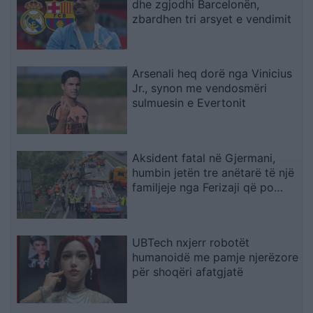
dhe zgjodhi Barcelonën,
zbardhen tri arsyet e vendimit
Arsenali heq dorë nga Vinicius
Jr., synon me vendosmëri
sulmuesin e Evertonit
Aksident fatal në Gjermani,
humbin jetën tre anëtarë të një
familjeje nga Ferizaji që po
ktheheshin nga Kosova
UBTech nxjerr robotët
humanoidë me pamje njerëzore
për shoqëri afatgjatë