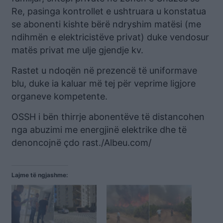
Re, pasinga kontrollet e ushtruara u konstatua
se abonenti kishte bërë ndryshim matësi (me
ndihmën e elektricistëve privat) duke vendosur
matës privat me ulje gjendje kv.
Rastet u ndoqën në prezencë të uniformave
blu, duke ia kaluar më tej për veprime ligjore
organeve kompetente.
OSSH i bën thirrje abonentëve të distancohen
nga abuzimi me energjinë elektrike dhe të
denoncojnë çdo rast./Albeu.com/
Lajme të ngjashme: