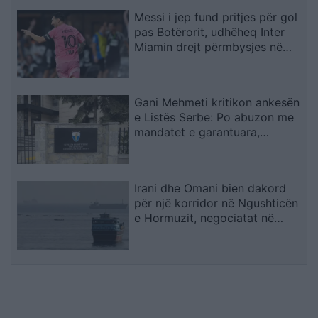
Messi i jep fund pritjes për gol
pas Botërorit, udhëheq Inter
Miamin drejt përmbysjes në
Kupën e Ligës
Gani Mehmeti kritikon ankesën
e Listës Serbe: Po abuzon me
mandatet e garantuara,
Kushtetuesja duhet t’ia ndalojë
veprimtarinë
Irani dhe Omani bien dakord
për një korridor në Ngushticën
e Hormuzit, negociatat në
fazën përfundimtare