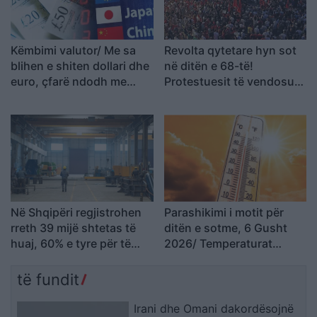
Këmbimi valutor/ Me sa
Revolta qytetare hyn sot
blihen e shiten dollari dhe
në ditën e 68-të!
euro, çfarë ndodh me
Protestuesit të vendosur
monedhat e tjera
deri në dorëheqjen e
kryeministrit Rama
Në Shqipëri regjistrohen
Parashikimi i motit për
rreth 39 mijë shtetas të
ditën e sotme, 6 Gusht
huaj, 60% e tyre për të
2026/ Temperaturat
punuar! Numrin më të
arrijnë deri ne 38 gradë
madhe të lejeve të
të fundit
qëndrimit e kanë…
Irani dhe Omani dakordësojnë