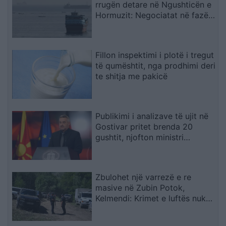
rrugën detare në Ngushticën e
Hormuzit: Negociatat në fazën
përfundimtare
Fillon inspektimi i plotë i tregut
të qumështit, nga prodhimi deri
te shitja me pakicë
Publikimi i analizave të ujit në
Gostivar pritet brenda 20
gushtit, njofton ministri
Klekovski
Zbulohet një varrezë e re
masive në Zubin Potok,
Kelmendi: Krimet e luftës nuk
parashkruhen kurrë