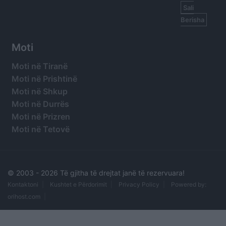
Sali
Berisha
Moti
Moti në Tiranë
Moti në Prishtinë
Moti në Shkup
Moti në Durrës
Moti në Prizren
Moti në Tetovë
© 2003 -
2026 Të gjitha të drejtat janë të rezervuara!
Kontaktoni
Kushtet e Përdorimit
Privacy Policy
Powered by:
orihost.com