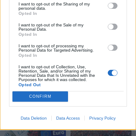
I want to opt-out of the Sharing of my
personal data.
Opted In
El Niño” kërcënon
Irani dhe Omani
ekonominë globale: mot
dakordësojnë rrugën
I want to opt-out of the Sale of my
Personal Data.
ekstrem, ushqime më të
detare në Ngushticën e
Opted In
shtrenjta dhe pasoja që
Hormuzit: Negociatat në
mund të zgjasin me vite
fazën përfundimtare
I want to opt-out of processing my
Personal Data for Targeted Advertising.
Opted In
I want to opt-out of Collection, Use,
Retention, Sale, and/or Sharing of my
Personal Data that Is Unrelated with the
Purposes for which it was collected.
Opted Out
Irani dhe Omani bien
Divjaka në protestë/
dakord për një korridor në
Banorët kundërshtojnë
CONFIRM
Ngushticën e Hormuzit,
shkrirjen e Bashkisë!
negociatat në fazën
Qytetarët kërkojnë
përfundimtare
mbështetjen e deputetëve
Data Deletion
Data Access
Privacy Policy