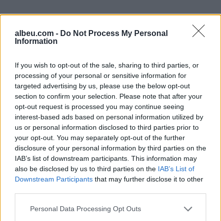
albeu.com -
Do Not Process My Personal
Information
If you wish to opt-out of the sale, sharing to third parties, or
processing of your personal or sensitive information for
targeted advertising by us, please use the below opt-out
Shtuar
më
3.08.2023 10:07
section to confirm your selection. Please note that after your
Tags:
,
,
opt-out request is processed you may continue seeing
OSSH
tirane
vjedhje energjie
interest-based ads based on personal information utilized by
us or personal information disclosed to third parties prior to
your opt-out. You may separately opt-out of the further
disclosure of your personal information by third parties on the
IAB’s list of downstream participants. This information may
also be disclosed by us to third parties on the
IAB’s List of
Downstream Participants
that may further disclose it to other
third parties.
Personal Data Processing Opt Outs