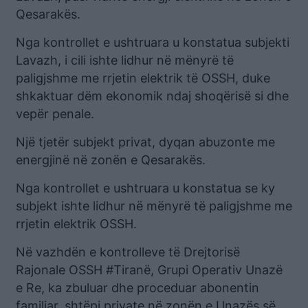
Qesarakës.
Nga kontrollet e ushtruara u konstatua subjekti
Lavazh, i cili ishte lidhur në mënyrë të
paligjshme me rrjetin elektrik të OSSH, duke
shkaktuar dëm ekonomik ndaj shoqërisë si dhe
vepër penale.
Një tjetër subjekt privat, dyqan abuzonte me
energjinë në zonën e Qesarakës.
Nga kontrollet e ushtruara u konstatua se ky
subjekt ishte lidhur në mënyrë të paligjshme me
rrjetin elektrik OSSH.
Në vazhdën e kontrolleve të Drejtorisë
Rajonale OSSH #Tiranë, Grupi Operativ Unazë
e Re, ka zbuluar dhe proceduar abonentin
familjar, shtëpi private në zonën e Unazës së