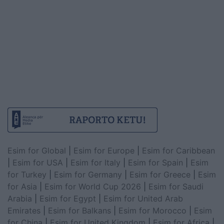
Esim for Global
|
Esim for Europe
|
Esim for Caribbean
|
Esim for USA
|
Esim for Italy
|
Esim for Spain
|
Esim
for Turkey
|
Esim for Germany
|
Esim for Greece
|
Esim
for Asia
|
Esim for World Cup 2026
|
Esim for Saudi
Arabia
|
Esim for Egypt
|
Esim for United Arab
Emirates
|
Esim for Balkans
|
Esim for Morocco
|
Esim
for China
|
Esim for United Kingdom
|
Esim for Africa
|