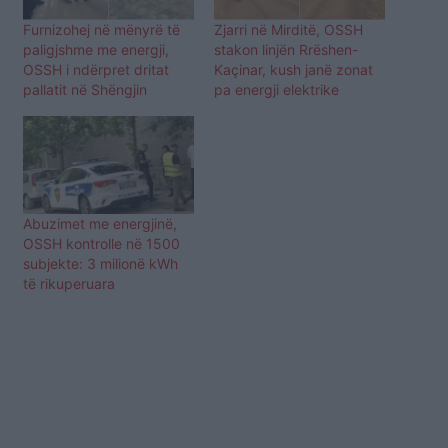
Furnizohej në mënyrë të
Zjarri në Mirditë, OSSH
paligjshme me energji,
stakon linjën Rrëshen-
OSSH i ndërpret dritat
Kaçinar, kush janë zonat
pallatit në Shëngjin
pa energji elektrike
Abuzimet me energjinë,
OSSH kontrolle në 1500
subjekte: 3 milionë kWh
të rikuperuara