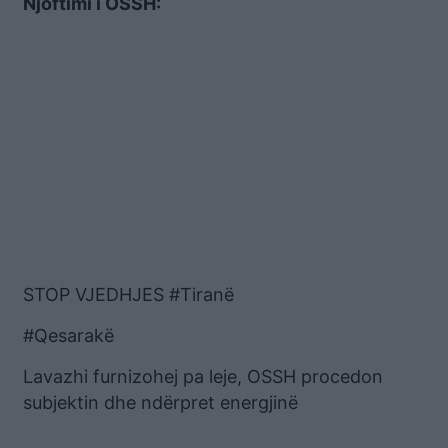
Njoftimi i OSSH:
STOP VJEDHJES #Tiranë
#Qesarakë
Lavazhi furnizohej pa leje, OSSH procedon
subjektin dhe ndërpret energjinë