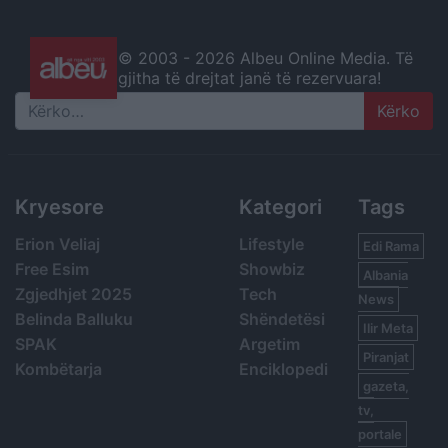
© 2003 -
2026 Albeu Online Media. Të
gjitha të drejtat janë të rezervuara!
Search
Kryesore
Kategori
Tags
Erion Veliaj
Lifestyle
Edi Rama
Free Esim
Showbiz
Albania
Zgjedhjet 2025
Tech
News
Belinda Balluku
Shëndetësi
Ilir Meta
SPAK
Argetim
Piranjat
Kombëtarja
Enciklopedi
gazeta,
tv,
portale