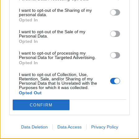
I want to opt-out of the Sharing of my
personal data.
Opted In
Ngjarje tragjike në Ksamil/
Vrasja e 20-vjeçarit në
I want to opt-out of the Sale of my
Personal Data.
Babai godet
Korçë/ Balliu: Edi Rama ka
Opted In
aksidentalisht vajzën 4-
dështuar, siguria publike
vjeçare me makinë, fëmija
është kthyer në pasiguri
I want to opt-out of processing my
Personal Data for Targeted Advertising.
humb jetën
kronike dhe thirrja “Jepe
Opted In
dorëheqjen” merr tjetër
peshë
I want to opt-out of Collection, Use,
Retention, Sale, and/or Sharing of my
Personal Data that Is Unrelated with the
Purposes for which it was collected.
Opted Out
Shqipëria i përgjigjet
VIDEO/ Publikohet
CONFIRM
Zelenskyt për Kosovën:
momenti i arrestimit të
Krahasimi me Ukrainën
20-vjeçarit Kristjan Sterjo,
është i gabuar
akuzohet për vrasjen e
Data Deletion
Data Access
Privacy Policy
Joan Zukos