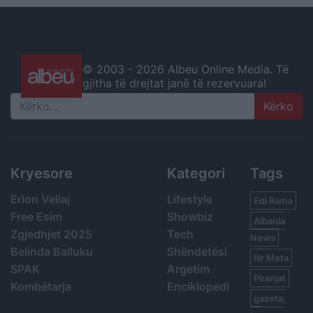
© 2003 -
2026 Albeu Online Media. Të
gjitha të drejtat janë të rezervuara!
Search
Kryesore
Kategori
Tags
Erion Veliaj
Lifestyle
Edi Rama
Free Esim
Showbiz
Albania
Zgjedhjet 2025
Tech
News
Belinda Balluku
Shëndetësi
Ilir Meta
SPAK
Argetim
Piranjat
Kombëtarja
Enciklopedi
gazeta,