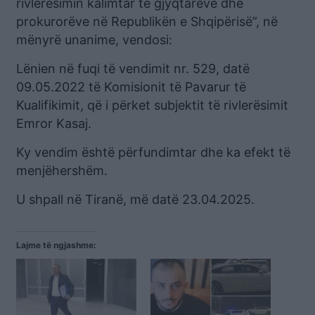
rivlerësimin kalimtar të gjyqtarëve dhe
prokurorëve në Republikën e Shqipërisë”, në
mënyrë unanime, vendosi:
Lënien në fuqi të vendimit nr. 529, datë
09.05.2022 të Komisionit të Pavarur të
Kualifikimit, që i përket subjektit të rivlerësimit
Emror Kasaj.
Ky vendim është përfundimtar dhe ka efekt të
menjëhershëm.
U shpall në Tiranë, më datë 23.04.2025.
Lajme të ngjashme: