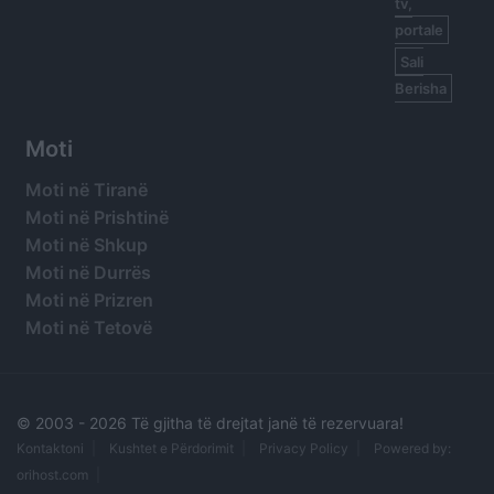
tv,
portale
Sali
Berisha
Moti
Moti në Tiranë
Moti në Prishtinë
Moti në Shkup
Moti në Durrës
Moti në Prizren
Moti në Tetovë
© 2003 -
2026 Të gjitha të drejtat janë të rezervuara!
Kontaktoni
Kushtet e Përdorimit
Privacy Policy
Powered by:
orihost.com