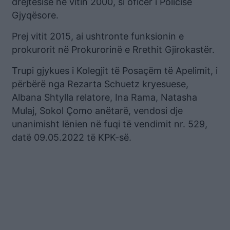
drejtësisë në vitin 2000, si oficer i Policisë
Gjyqësore.
Prej vitit 2015, ai ushtronte funksionin e
prokurorit në Prokurorinë e Rrethit Gjirokastër.
Trupi gjykues i Kolegjit të Posaçëm të Apelimit, i
përbërë nga Rezarta Schuetz kryesuese,
Albana Shtylla relatore, Ina Rama, Natasha
Mulaj, Sokol Çomo anëtarë, vendosi dje
unanimisht lënien në fuqi të vendimit nr. 529,
datë 09.05.2022 të KPK-së.