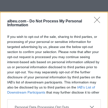
albeu.com -
Do Not Process My Personal
Information
If you wish to opt-out of the sale, sharing to third parties, or
processing of your personal or sensitive information for
targeted advertising by us, please use the below opt-out
Shtuar
më
24.04.2025 11:18
section to confirm your selection. Please note that after your
Tags:
,
,
,
del
Emror Kasaj
KPA
sistemi i
opt-out request is processed you may continue seeing
,
interest-based ads based on personal information utilized by
drejtesise
Vettingu
us or personal information disclosed to third parties prior to
your opt-out. You may separately opt-out of the further
disclosure of your personal information by third parties on the
IAB’s list of downstream participants. This information may
also be disclosed by us to third parties on the
IAB’s List of
Downstream Participants
that may further disclose it to other
third parties.
Personal Data Processing Opt Outs