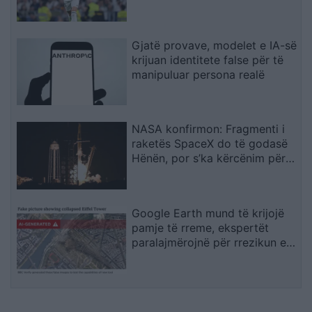
Gjatë provave, modelet e IA-së
krijuan identitete false për të
manipuluar persona realë
NASA konfirmon: Fragmenti i
raketës SpaceX do të godasë
Hënën, por s’ka kërcënim për
Tokën
Google Earth mund të krijojë
pamje të rreme, ekspertët
paralajmërojnë për rrezikun e
dezinformimit