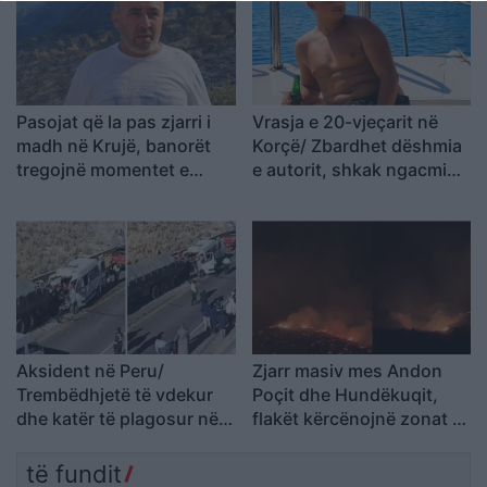
Pasojat që la pas zjarri i
Vrasja e 20-vjeçarit në
madh në Krujë, banorët
Korçë/ Zbardhet dëshmia
tregojnë momentet e
e autorit, shkak ngacmimi
tmerrit: Flakët i kemi
i të dashurës nga viktima
mbajtur vetë nën kontroll,
zjarrfikësja fiku vetëm
vatrat e vogla (VIDEO)
Aksident në Peru/
Zjarr masiv mes Andon
Trembëdhjetë të vdekur
Poçit dhe Hundëkuqit,
dhe katër të plagosur në
flakët kërcënojnë zonat e
përplasjen midis furgonit
banuara
dhe kamionit
të fundit