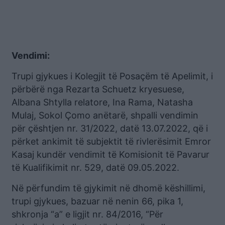
Vendimi:
Trupi gjykues i Kolegjit të Posaçëm të Apelimit, i
përbërë nga Rezarta Schuetz kryesuese,
Albana Shtylla relatore, Ina Rama, Natasha
Mulaj, Sokol Çomo anëtarë, shpalli vendimin
për çështjen nr. 31/2022, datë 13.07.2022, që i
përket ankimit të subjektit të rivlerësimit Emror
Kasaj kundër vendimit të Komisionit të Pavarur
të Kualifikimit nr. 529, datë 09.05.2022.
Në përfundim të gjykimit në dhomë këshillimi,
trupi gjykues, bazuar në nenin 66, pika 1,
shkronja “a” e ligjit nr. 84/2016, “Për