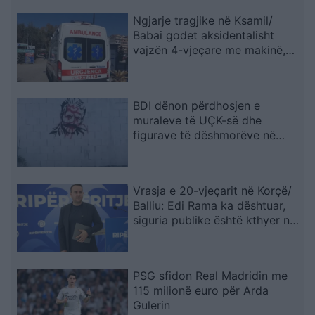
Ngjarje tragjike në Ksamil/
Babai godet aksidentalisht
vajzën 4-vjeçare me makinë,
fëmija humb jetën
BDI dënon përdhosjen e
muraleve të UÇK-së dhe
figurave të dëshmorëve në
Çair
Vrasja e 20-vjeçarit në Korçë/
Balliu: Edi Rama ka dështuar,
siguria publike është kthyer në
pasiguri kronike dhe thirrja
“Jepe dorëheqjen” merr tjetër
peshë
PSG sfidon Real Madridin me
115 milionë euro për Arda
Gulerin