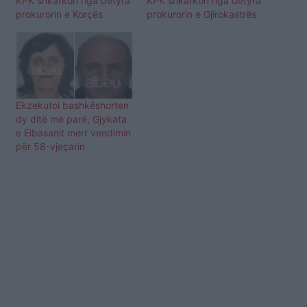
KPK shkarkon nga detyra
KPK shkarkon nga detyra
prokurorin e Korçës
prokurorin e Gjirokastrës
Ekzekutoi bashkëshorten
dy ditë më parë, Gjykata
e Elbasanit merr vendimin
për 58-vjeçarin