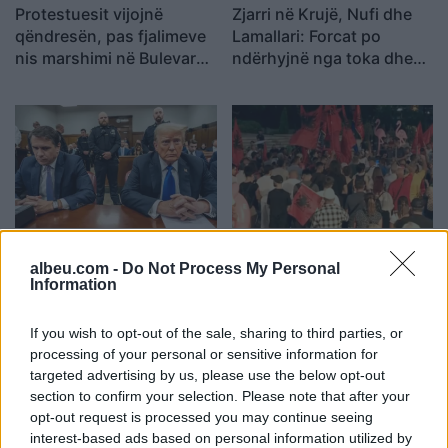
Protestuesit vijojnë
Zjarri në Krujë, Nufi dhe
qëndresën, pas fjalimeve
Lamallari: Forcat po
nis marshimi në Bulevard:
ndërhyjnë nga toka dhe
“Nesër më shumë!”
ajri
Senati konfirmon me
Protesta hyn në ditën e
rezultat të ngushtë ish-
70-të, Arben Kola:
albeu.com -
Do Not Process My Personal
Information
avokatin e Trumpit si
Qëndresa do të vijojë deri
Prokuror të Përgjithshëm
në shtator, edhe diaspora
të SHBA-së
do të angazhohet
If you wish to opt-out of the sale, sharing to third parties, or
processing of your personal or sensitive information for
targeted advertising by us, please use the below opt-out
section to confirm your selection. Please note that after your
opt-out request is processed you may continue seeing
interest-based ads based on personal information utilized by