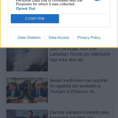
Personal Data that Is Unrelated with the
Purposes for which it was collected.
Opted Out
Bushati: Zelenskyy duhej të
CONFIRM
shfaqte më shumë mirënjohje
ndaj Kosovës për përkrahjen e
Ukrainës
Data Deletion
Data Access
Privacy Policy
Zjarri në Krujë, Nufi dhe
Lamallari: Forcat po ndërhyjnë
nga toka dhe ajri
Senati konfirmon me rezultat
të ngushtë ish-avokatin e
Trumpit si Prokuror të
Përgjithshëm të SHBA-së
Carrick vlerëson Unitedin pas
barazimit me PSG-në: