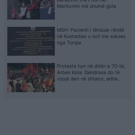
Meritonim më shumë gola
MSH: Pacienti i lënduar rëndë
në Kushadasi u soll me sukses
nga Turqia
Protesta hyn në ditën e 70-të,
Arben Kola: Qëndresa do të
vijojë deri në shtator, edhe
diaspora do të angazhohet