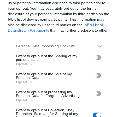
us or personal information disclosed to third parties prior to
Sulmet ruse godasin
Protesta hyn në ditën e
your opt-out. You may separately opt-out of the further
zonat pranë Kievit, vriten
70-të, qytetarët
disclosure of your personal information by third parties on the
tre persona, përfshirë një
grumbullohen në sheshin
IAB’s list of downstream participants. This information may
fëmijë
“Skënderbej”: Rama, jep
also be disclosed by us to third parties on the
IAB’s List of
dorëheqjen!
Downstream Participants
that may further disclose it to other
third parties.
Personal Data Processing Opt Outs
I want to opt-out of the Sharing of my
personal data.
Opted In
Ukraina arrin marrëveshje
Videoja e rrallë e liderit
me SHBA-në për furnizime
suprem publikohet nga
I want to opt-out of the Sale of my
Personal Data.
mujore me raketa Patriot
Irani, mister mbi
Opted In
shëndetin e Mojtaba
Khameneit
të fundit
I want to opt-out of processing my
Personal Data for Targeted Advertising.
Opted In
Protestuesit vijojnë qëndresën,
pas fjalimeve nis marshimi në
I want to opt-out of Collection, Use,
Bulevard: “Nesër më shumë!”
Retention, Sale, and/or Sharing of my