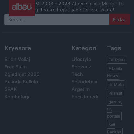
© 2003 -
2026 Albeu Online Media. Të
gjitha të drejtat janë të rezervuara!
Search
Kryesore
Kategori
Tags
Erion Veliaj
Lifestyle
Edi Rama
Free Esim
Showbiz
Albania
Zgjedhjet 2025
Tech
News
Belinda Balluku
Shëndetësi
Ilir Meta
SPAK
Argetim
Piranjat
Kombëtarja
Enciklopedi
gazeta,
tv,
portale
Sali
Berisha