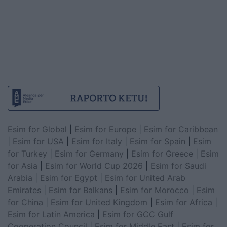
Esim for Global
|
Esim for Europe
|
Esim for Caribbean
|
Esim for USA
|
Esim for Italy
|
Esim for Spain
|
Esim
for Turkey
|
Esim for Germany
|
Esim for Greece
|
Esim
for Asia
|
Esim for World Cup 2026
|
Esim for Saudi
Arabia
|
Esim for Egypt
|
Esim for United Arab
Emirates
|
Esim for Balkans
|
Esim for Morocco
|
Esim
for China
|
Esim for United Kingdom
|
Esim for Africa
|
Esim for Latin America
|
Esim for GCC Gulf
Cooperation Council
|
Esim for Middle East
|
Esim for