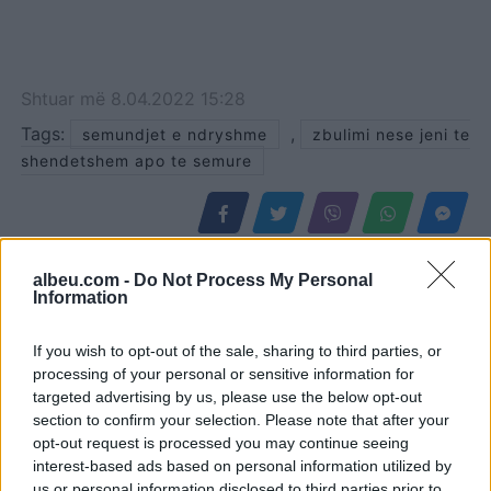
Shtuar
më
8.04.2022 15:28
Tags:
,
semundjet e ndryshme
zbulimi nese jeni te
shendetshem apo te semure
albeu.com -
Do Not Process My Personal
Information
If you wish to opt-out of the sale, sharing to third parties, or
processing of your personal or sensitive information for
targeted advertising by us, please use the below opt-out
section to confirm your selection. Please note that after your
opt-out request is processed you may continue seeing
interest-based ads based on personal information utilized by
Jeta jote kaq e pati/ Sherri
Zbulimi befasues në
us or personal information disclosed to third parties prior to