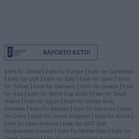
Esim for Global
|
Esim for Europe
|
Esim for Caribbean
|
Esim for USA
|
Esim for Italy
|
Esim for Spain
|
Esim
for Turkey
|
Esim for Germany
|
Esim for Greece
|
Esim
for Asia
|
Esim for World Cup 2026
|
Esim for Saudi
Arabia
|
Esim for Egypt
|
Esim for United Arab
Emirates
|
Esim for Balkans
|
Esim for Morocco
|
Esim
for China
|
Esim for United Kingdom
|
Esim for Africa
|
Esim for Latin America
|
Esim for GCC Gulf
Cooperation Council
|
Esim for Middle East
|
Esim for
South America
|
Esim for Canada
|
Esim for Mexico
|