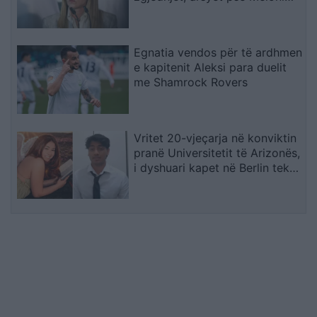
ashpërson qëndrimin për
emigracionin
Egnatia vendos për të ardhmen
e kapitenit Aleksi para duelit
me Shamrock Rovers
Vritet 20-vjeçarja në konviktin
pranë Universitetit të Arizonës,
i dyshuari kapet në Berlin teksa
përpiqej të largohej drejt Indisë