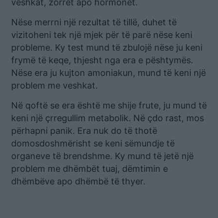
veshkat, zorrët apo hormonet.
Nëse merrni një rezultat të tillë, duhet të
vizitoheni tek një mjek për të parë nëse keni
probleme. Ky test mund të zbulojë nëse ju keni
frymë të keqe, thjesht nga era e pështymës.
Nëse era ju kujton amoniakun, mund të keni një
problem me veshkat.
Në qoftë se era është me shije frute, ju mund të
keni një çrregullim metabolik. Në çdo rast, mos
përhapni panik. Era nuk do të thotë
domosdoshmërisht se keni sëmundje të
organeve të brendshme. Ky mund të jetë një
problem me dhëmbët tuaj, dëmtimin e
dhëmbëve apo dhëmbë të thyer.