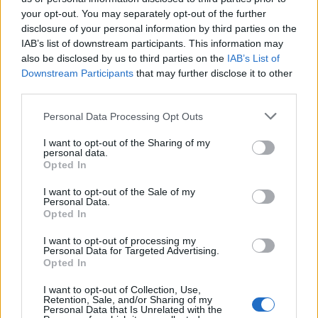
mes të dënuarve në
Australi: Valixhja që ndezi
your opt-out. You may separately opt-out of the further
burgun e Fierit, zbardhet
alarmin e policisë fshihte
disclosure of your personal information by third parties on the
dëshmia e Denis Bajrit:
një sekret krejt tjetër
IAB’s list of downstream participants. This information may
Urdhrin për të më sulmuar
also be disclosed by us to third parties on the
IAB’s List of
e dha Ibrahim Lici…
Downstream Participants
that may further disclose it to other
third parties.
Personal Data Processing Opt Outs
I want to opt-out of the Sharing of my
personal data.
Tajlanda përballet me një
Politico: Sfida e Vannacci-
Opted In
tjetër sulm me armë, ish-
t dhe 7% që mund të
deputeti plagos zyrtarin e
vendosë zgjedhjet, arsyet
I want to opt-out of the Sale of my
lartë vetëm tre ditë pas
pse Meloni ashpërson
Personal Data.
Opted In
masakrës me 7 viktima
qëndrimin për
emigracionin
I want to opt-out of processing my
Personal Data for Targeted Advertising.
Opted In
I want to opt-out of Collection, Use,
Retention, Sale, and/or Sharing of my
Personal Data that Is Unrelated with the