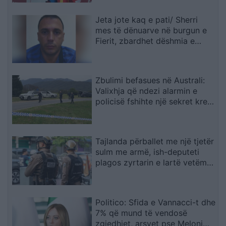
Jeta jote kaq e pati/ Sherri
mes të dënuarve në burgun e
Fierit, zbardhet dëshmia e
Denis Bajrit: Urdhrin për të më
sulmuar e dha Ibrahim Lici…
Zbulimi befasues në Australi:
Valixhja që ndezi alarmin e
policisë fshihte një sekret krejt
tjetër
Tajlanda përballet me një tjetër
sulm me armë, ish-deputeti
plagos zyrtarin e lartë vetëm
tre ditë pas masakrës me 7
viktima
Politico: Sfida e Vannacci-t dhe
7% që mund të vendosë
zgjedhjet, arsyet pse Meloni