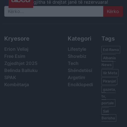
gjitha të drejtat janë të rezervuara!
Search
Kryesore
Kategori
Tags
Erion Veliaj
Lifestyle
Edi Rama
Free Esim
Showbiz
Albania
Zgjedhjet 2025
Tech
News
Belinda Balluku
Shëndetësi
Ilir Meta
SPAK
Argetim
Piranjat
Kombëtarja
Enciklopedi
gazeta,
tv,
portale
Sali
Berisha