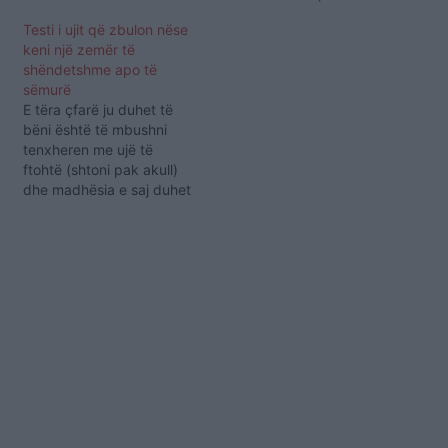
​Testi i ujit që zbulon nëse
keni një zemër të
shëndetshme apo të
sëmurë
E tëra çfarë ju duhet të
bëni është të mbushni
tenxheren me ujë të
ftohtë (shtoni pak akull)
dhe madhësia e saj duhet
të përshtatet të dy
pëllëmbët. Pastaj zhytni
të dy duart në ujë dhe
mbajeni për 30 sekonda.
1. Gishtërinjtë janë të kuq
Kjo është një shenjë e…