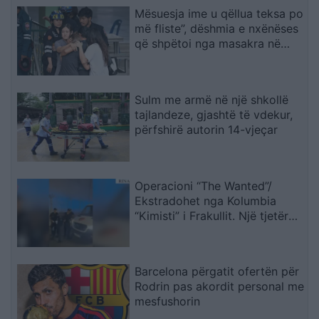
Mësuesja ime u qëllua teksa po
më fliste”, dëshmia e nxënëses
që shpëtoi nga masakra në
Tajlandë
Sulm me armë në një shkollë
tajlandeze, gjashtë të vdekur,
përfshirë autorin 14-vjeçar
Operacioni “The Wanted”/
Ekstradohet nga Kolumbia
“Kimisti” i Frakullit. Një tjetër
person sillet në Shqipëri nga
Italia, i kërkuar për vepra të
rënda penale (VIDEO)
Barcelona përgatit ofertën për
Rodrin pas akordit personal me
mesfushorin