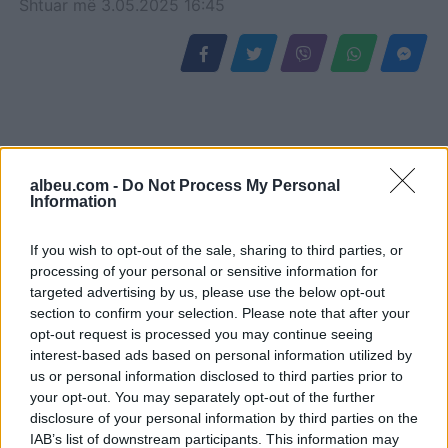
Shtuar
më
3.05.2025 16:45
albeu.com -
Do Not Process My Personal
Information
If you wish to opt-out of the sale, sharing to third parties, or
processing of your personal or sensitive information for
targeted advertising by us, please use the below opt-out
Hetimet për vrasjen e
Argjentina e “dashuruar”
section to confirm your selection. Please note that after your
Edmond Sulës, kontrolle
me Infantinon, federata
opt-out request is processed you may continue seeing
në Bërxullë dhe
del me deklaratë zyrtare:
interest-based ads based on personal information utilized by
shoqërime personash për
Model transparent
us or personal information disclosed to third parties prior to
t’u marrë në pyetje
your opt-out. You may separately opt-out of the further
disclosure of your personal information by third parties on the
IAB’s list of downstream participants. This information may