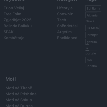
Erion Veliaj
Lifestyle
Edi Rama
Free Esim
Showbiz
Albania
Zgjedhjet 2025
Tech
News
Belinda Balluku
Shëndetësi
Ilir Meta
SPAK
Argetim
Piranjat
Kombëtarja
Enciklopedi
gazeta,
tv,
portale
Sali
Berisha
Moti
Moti në Tiranë
Moti në Prishtinë
Moti në Shkup
Moti në Durrës