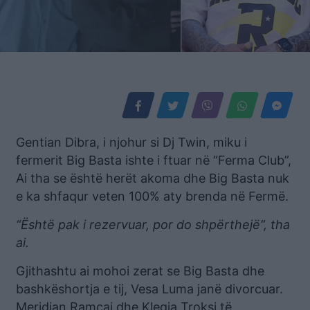
Gentian Dibra, i njohur si Dj Twin, miku i
fermerit Big Basta ishte i ftuar në “Ferma Club”,
Ai tha se është herët akoma dhe Big Basta nuk
e ka shfaqur veten 100% aty brenda në Fermë.
“Është pak i rezervuar, por do shpërthejë”, tha
ai.
Gjithashtu ai mohoi zerat se Big Basta dhe
bashkëshortja e tij, Vesa Luma janë divorcuar.
Meridian Ramçaj dhe Klegia Troksi të