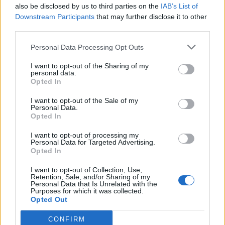
also be disclosed by us to third parties on the
IAB’s List of
Downstream Participants
that may further disclose it to other
third parties.
Këmbimi valutor/ Me sa
Flakët përfshijnë banesën
Personal Data Processing Opt Outs
blihen e shiten dollari dhe
dykatëshe në Fier,
euro, çfarë ndodh me
shkaktohen dëme të
I want to opt-out of the Sharing of my
monedhat e tjera
konsiderueshme
personal data.
Opted In
I want to opt-out of the Sale of my
Personal Data.
Opted In
I want to opt-out of processing my
Personal Data for Targeted Advertising.
Opted In
“Meta” gjobitet me 567
Horoskopi 7 Gusht 2026/
milionë dollarë të tjerë për
Çfarë kanë rezervuar yjet
I want to opt-out of Collection, Use,
sigurinë e fëmijëve,
për secilën shenjë?
Retention, Sale, and/or Sharing of my
Personal Data that Is Unrelated with the
kompania: Do ta apelojmë
Purposes for which it was collected.
Opted Out
CONFIRM