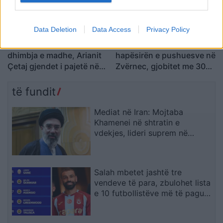
Data Deletion
Data Access
Privacy Policy
Nga gëzimi i dasmës te
Hyri me Jet Ski në
dhimbja e madhe, Arianit
hapësirën e pushuesve në
Çetaj gjendet i pajetë në
Zvërnec, gjobitet me 300
Pejë
mijë lekë drejtuesi
të fundit
Mediat në Iran: Mojtaba
Khamenei në shtratin e
vdekjes, lideri suprem në
gjendje të rëndë shëndetësore
Salah mbetet jashtë tre
vendeve të para, zbulohet lista
e 10 futbollistëve më të paguar
në Turqi