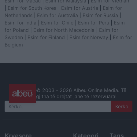
Esim for Macau
|
Esim for Malaysia
|
Esim for Vietnam
|
Esim for South Korea
|
Esim for Austria
|
Esim for
Netherlands
|
Esim for Australia
|
Esim for Russia
|
Esim for India
|
Esim for Chile
|
Esim for Peru
|
Esim
for Poland
|
Esim for North Macedonia
|
Esim for
Sweden
|
Esim for Finland
|
Esim for Norway
|
Esim for
Belgium
© 2003 -
2026 Albeu Online Media. Të
gjitha të drejtat janë të rezervuara!
Search
Kryesore
Kategori
Tags