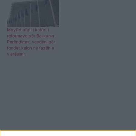
Mbyllet afati i katërt i
reformave për Ballkanin
Perëndimor, vendimi për
fondet kalon në fazën e
vlerësimit