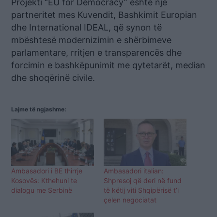
Projekti “EU for Democracy” është një
partneritet mes Kuvendit, Bashkimit Europian
dhe International IDEAL, që synon të
mbështesë modernizimin e shërbimeve
parlamentare, rritjen e transparencës dhe
forcimin e bashkëpunimit me qytetarët, median
dhe shoqërinë civile.
Lajme të ngjashme:
Ambasadori i BE thirrje
Ambasadori italian:
Kosovës: Kthehuni te
Shpresoj që deri në fund
dialogu me Serbinë
të këtij viti Shqipërisë t’i
çelen negociatat