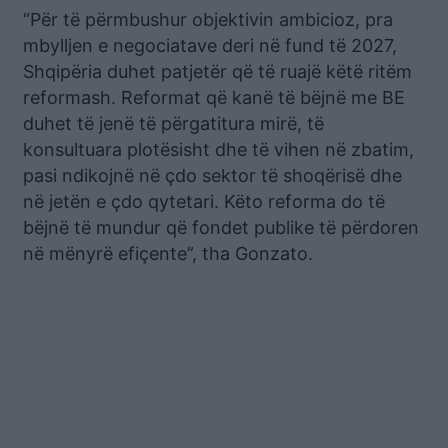
“Për të përmbushur objektivin ambicioz, pra
mbylljen e negociatave deri në fund të 2027,
Shqipëria duhet patjetër që të ruajë këtë ritëm
reformash. Reformat që kanë të bëjnë me BE
duhet të jenë të përgatitura mirë, të
konsultuara plotësisht dhe të vihen në zbatim,
pasi ndikojnë në çdo sektor të shoqërisë dhe
në jetën e çdo qytetari. Këto reforma do të
bëjnë të mundur që fondet publike të përdoren
në mënyrë efiçente”, tha Gonzato.