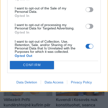
reagon Trump: Do ta
I want to opt-out of the Sale of my
çojmë çështjen në
Personal Data.
Gjykatën e Lartë
Opted In
I want to opt-out of processing my
Personal Data for Targeted Advertising.
Opted In
I want to opt-out of Collection, Use,
Thirrje nga Rrogozhina:
Diaspora proteston në
Retention, Sale, and/or Sharing of my
Personal Data that Is Unrelated with the
Banorët kundërshtojnë
Sheshin Skënderbej,
Purposes for which it was collected.
bashkimin me Kavajën,
emigranti: Shqiptarët
Opted Out
kërkojnë ruajtjen e
meritojnë meritokraci dhe
bashkisë së tyre
një qeveri europiane
CONFIRM
Data Deletion
Data Access
Privacy Policy
Vëllezërit Prifti
Kuvendi i Kosovës nuk
kundërshtojnë kufirin për
konstituohet, seanca