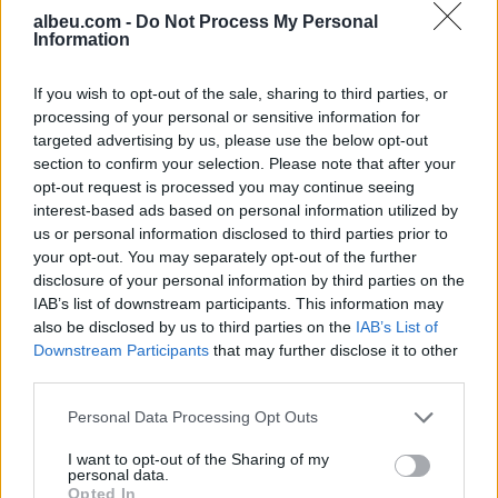
albeu.com -
Do Not Process My Personal
Information
Shtuar
më
12.05.2026 19:47
If you wish to opt-out of the sale, sharing to third parties, or
processing of your personal or sensitive information for
Tags:
,
ambasadori i be
tirane
targeted advertising by us, please use the below opt-out
section to confirm your selection. Please note that after your
opt-out request is processed you may continue seeing
interest-based ads based on personal information utilized by
us or personal information disclosed to third parties prior to
your opt-out. You may separately opt-out of the further
disclosure of your personal information by third parties on the
IAB’s list of downstream participants. This information may
also be disclosed by us to third parties on the
IAB’s List of
Downstream Participants
that may further disclose it to other
third parties.
Personal Data Processing Opt Outs
Kakavijë, kolona e
Gjykata ndaloi ndërtimin e
I want to opt-out of the Sharing of my
automjeteve shtrihet për
një salle vallëzimi në
personal data.
Opted In
5 km në territorin grek
Shtëpinë e Bardhë,