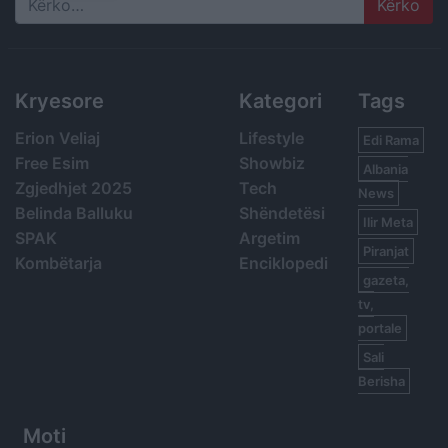
Search
Kryesore
Kategori
Tags
Erion Veliaj
Lifestyle
Edi Rama
Free Esim
Showbiz
Albania
Zgjedhjet 2025
Tech
News
Belinda Balluku
Shëndetësi
Ilir Meta
SPAK
Argetim
Piranjat
Kombëtarja
Enciklopedi
gazeta,
tv,
portale
Sali
Berisha
Moti