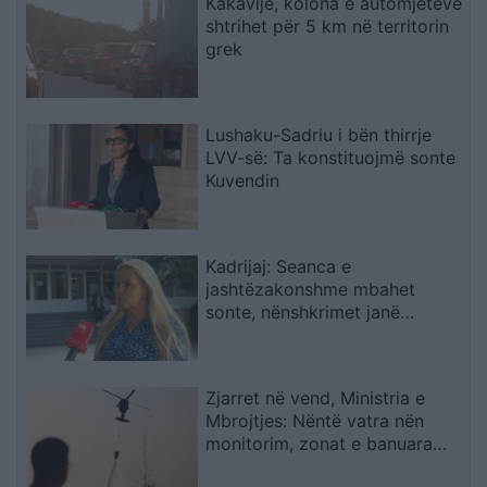
Kakavijë, kolona e automjeteve
shtrihet për 5 km në territorin
grek
Lushaku-Sadriu i bën thirrje
LVV-së: Ta konstituojmë sonte
Kuvendin
Kadrijaj: Seanca e
jashtëzakonshme mbahet
sonte, nënshkrimet janë
siguruar
Zjarret në vend, Ministria e
Mbrojtjes: Nëntë vatra nën
monitorim, zonat e banuara
jashtë rrezikut