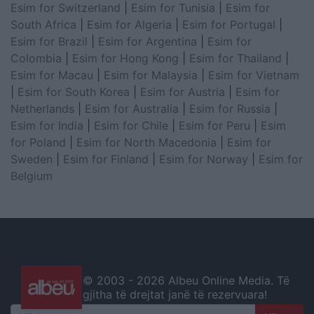
Esim for Switzerland
|
Esim for Tunisia
|
Esim for
South Africa
|
Esim for Algeria
|
Esim for Portugal
|
Esim for Brazil
|
Esim for Argentina
|
Esim for
Colombia
|
Esim for Hong Kong
|
Esim for Thailand
|
Esim for Macau
|
Esim for Malaysia
|
Esim for Vietnam
|
Esim for South Korea
|
Esim for Austria
|
Esim for
Netherlands
|
Esim for Australia
|
Esim for Russia
|
Esim for India
|
Esim for Chile
|
Esim for Peru
|
Esim
for Poland
|
Esim for North Macedonia
|
Esim for
Sweden
|
Esim for Finland
|
Esim for Norway
|
Esim for
Belgium
© 2003 -
2026 Albeu Online Media. Të
gjitha të drejtat janë të rezervuara!