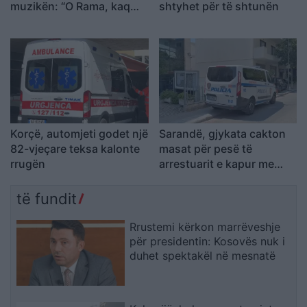
muzikën: “O Rama, kaq
shtyhet për të shtunën
shumë do ta shpopullosh
vendin? Keq e më keq!”
Korçë, automjeti godet një
Sarandë, gjykata cakton
82-vjeçare teksa kalonte
masat për pesë të
rrugën
arrestuarit e kapur me
armë në Gjashtë
të fundit
Rrustemi kërkon marrëveshje
për presidentin: Kosovës nuk i
duhet spektakël në mesnatë