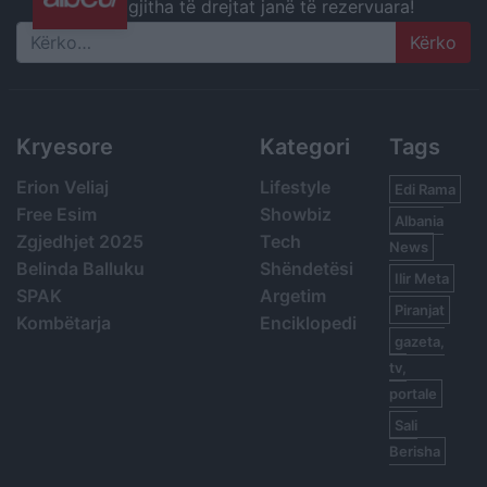
gjitha të drejtat janë të rezervuara!
Search
Kryesore
Kategori
Tags
Erion Veliaj
Lifestyle
Edi Rama
Free Esim
Showbiz
Albania
Zgjedhjet 2025
Tech
News
Belinda Balluku
Shëndetësi
Ilir Meta
SPAK
Argetim
Piranjat
Kombëtarja
Enciklopedi
gazeta,
tv,
portale
Sali
Berisha