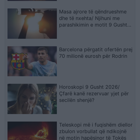
Masa ajrore të qëndrueshme
dhe të nxehta/ Njihuni me
parashikimin e motit 9 Gusht
2026, ja qytetet ku termometri
do të shënojë 41 gradë
Barcelona përgatit ofertën prej
70 milionë eurosh për Rodrin
Horoskopi 9 Gusht 2026/
Çfarë kanë rezervuar yjet për
secilën shenjë?
Teleskopi më i fuqishëm diellor
zbulon vorbullat që ndikojnë
në motin hapësinor të Tokës