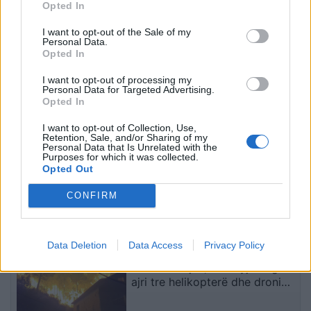
Opted In
i dyshuari për vrasjen e
në Divjakë, banorët djegin
20-vjeçarit në Korçë
teserat e PS-së dhe
I want to opt-out of the Sale of my
Personal Data.
kundërshtojnë bashkimin
Opted In
me Lushnjën
I want to opt-out of processing my
Personal Data for Targeted Advertising.
Opted In
I want to opt-out of Collection, Use,
Retention, Sale, and/or Sharing of my
Personal Data that Is Unrelated with the
Purposes for which it was collected.
Protestuesit vijojnë
Protesta hyn në ditën e
Opted Out
qëndresën, pas fjalimeve
70-të, qytetarët
nis marshimi në Bulevard:
grumbullohen në sheshin
CONFIRM
“Nesër më shumë!”
“Skënderbej”: Rama, jep
dorëheqjen!
të fundit
Data Deletion
Data Access
Privacy Policy
Zjarri i përmasave të mëdha në
Malin e Krujës, ndërhyjnë nga
ajri tre helikopterë dhe droni
Bayraktar