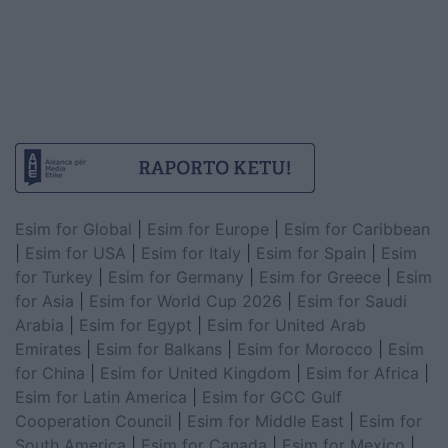
Esim for Global
|
Esim for Europe
|
Esim for Caribbean
|
Esim for USA
|
Esim for Italy
|
Esim for Spain
|
Esim
for Turkey
|
Esim for Germany
|
Esim for Greece
|
Esim
for Asia
|
Esim for World Cup 2026
|
Esim for Saudi
Arabia
|
Esim for Egypt
|
Esim for United Arab
Emirates
|
Esim for Balkans
|
Esim for Morocco
|
Esim
for China
|
Esim for United Kingdom
|
Esim for Africa
|
Esim for Latin America
|
Esim for GCC Gulf
Cooperation Council
|
Esim for Middle East
|
Esim for
South America
|
Esim for Canada
|
Esim for Mexico
|