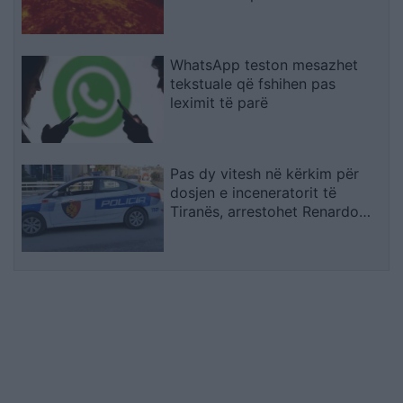
WhatsApp teston mesazhet
tekstuale që fshihen pas
leximit të parë
Pas dy vitesh në kërkim për
dosjen e inceneratorit të
Tiranës, arrestohet Renardo
Nallbani në Palasë