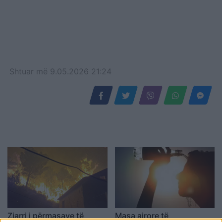
Shtuar
më
9.05.2026 21:24
Zjarri i përmasave të
Masa ajrore të