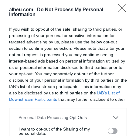
mëdha në Malin e Krujës,
qëndrueshme dhe të
ndërhyjnë nga ajri tre
nxehta/ Njihuni me
albeu.com -
Do Not Process My Personal
Information
helikopterë dhe droni
parashikimin e motit 9
Bayraktar
Gusht 2026, ja qytetet ku
termometri do të shënojë
If you wish to opt-out of the sale, sharing to third parties, or
processing of your personal or sensitive information for
41 gradë
targeted advertising by us, please use the below opt-out
section to confirm your selection. Please note that after your
opt-out request is processed you may continue seeing
interest-based ads based on personal information utilized by
Arrestohet 73-vjeçari në
Zjarri në Krujë përhapet
us or personal information disclosed to third parties prior to
Krujë, ndezi zjarr për të
më tej, evakuohen
your opt-out. You may separately opt-out of the further
djegur barin dhe flakët u
banorët e Barabit–Lluban,
disclosure of your personal information by third parties on the
përhapën drejt malit
raportohen shpërthime
IAB’s list of downstream participants. This information may
armatimesh
also be disclosed by us to third parties on the
IAB’s List of
Downstream Participants
that may further disclose it to other
third parties.
Personal Data Processing Opt Outs
I want to opt-out of the Sharing of my
personal data.
Arrestohet pranë banesës
Dita e nëntë e protestës