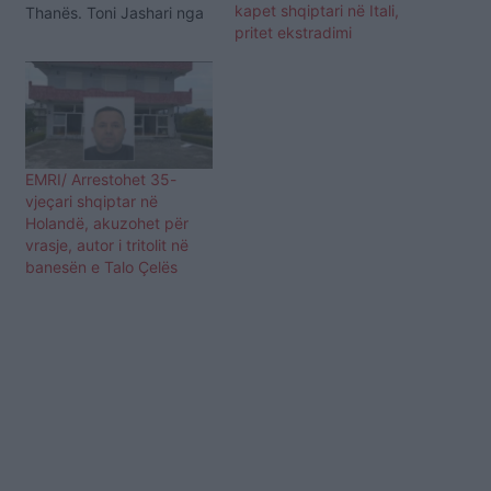
kapet shqiptari në Itali,
Thanës. Toni Jashari nga
pritet ekstradimi
Gostivari po hynte drejt
territorit shqiptar kur u
ndalua nga policia për
kontroll, nga ku rezultoi
në kërkim ndërkombëtar.
Tanimë, ai pritet të
ekstradohet drejt
EMRI/ Arrestohet 35-
Kroacisë. Në vitin 2018, ai
vjeçari shqiptar në
ishte…
Holandë, akuzohet për
vrasje, autor i tritolit në
banesën e Talo Çelës