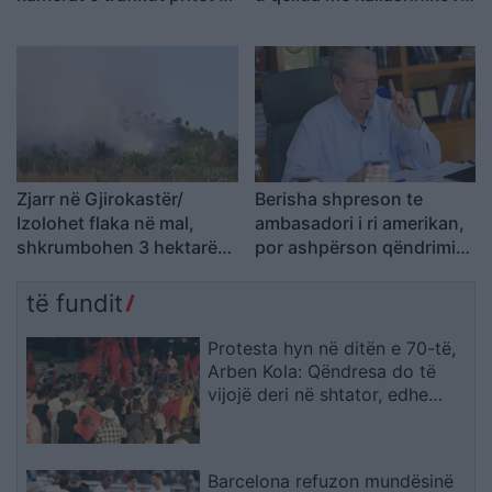
nisin së shpejti
brenda një pallati
monitorimin
Zjarr në Gjirokastër/
Berisha shpreson te
Izolohet flaka në mal,
ambasadori i ri amerikan,
shkrumbohen 3 hektarë
por ashpërson qëndrimin
me shkurre e barishte në
ndaj SPAK-ut dhe
kufirin mes Golemit dhe
reformës territoriale
të fundit
Progonatit
Protesta hyn në ditën e 70-të,
Arben Kola: Qëndresa do të
vijojë deri në shtator, edhe
diaspora do të angazhohet
Barcelona refuzon mundësinë