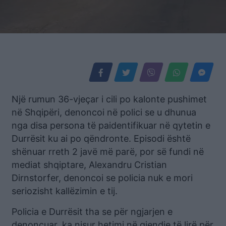
Një rumun 36-vjeçar i cili po kalonte pushimet
në Shqipëri, denoncoi në polici se u dhunua
nga disa persona të paidentifikuar në qytetin e
Durrësit ku ai po qëndronte. Episodi është
shënuar rreth 2 javë më parë, por së fundi në
mediat shqiptare, Alexandru Cristian
Dirnstorfer, denoncoi se policia nuk e mori
seriozisht kallëzimin e tij.
Policia e Durrësit tha se për ngjarjen e
denoncuar, ka nisur hetimi në gjendje të lirë për