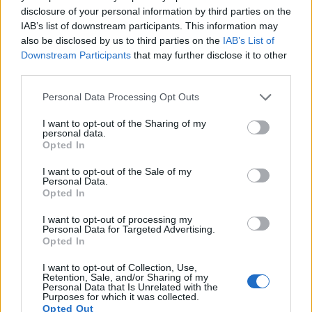
disclosure of your personal information by third parties on the
IAB’s list of downstream participants. This information may
also be disclosed by us to third parties on the
IAB’s List of
Shtuar
më
1.09.2025 21:12
Downstream Participants
that may further disclose it to other
Tags:
,
dhune
Durres
third parties.
Personal Data Processing Opt Outs
I want to opt-out of the Sharing of my
personal data.
Opted In
I want to opt-out of the Sale of my
Personal Data.
Opted In
I want to opt-out of processing my
Personal Data for Targeted Advertising.
Opted In
I want to opt-out of Collection, Use,
E ndoqi me automatik dhe
Vrasja e 20-vjeçarit në
Retention, Sale, and/or Sharing of my
vrau mikun e fëmijërisë,
Korçë, banorët: Dëgjuam
Personal Data that Is Unrelated with the
Purposes for which it was collected.
identifikohet autori i
një zhurmë dhe dolëm të
Opted Out