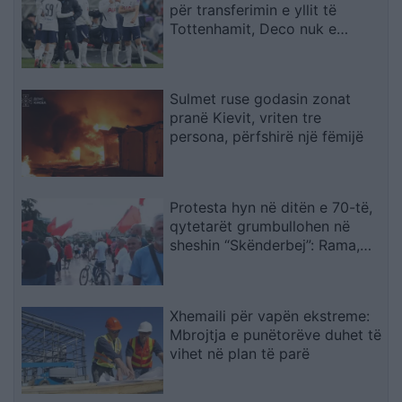
për transferimin e yllit të
Tottenhamit, Deco nuk e
miraton lëvizjen
Sulmet ruse godasin zonat
pranë Kievit, vriten tre
persona, përfshirë një fëmijë
Protesta hyn në ditën e 70-të,
qytetarët grumbullohen në
sheshin “Skënderbej”: Rama,
jep dorëheqjen!
Xhemaili për vapën ekstreme:
Mbrojtja e punëtorëve duhet të
vihet në plan të parë