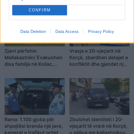
dyshuar që është në
shihnim çfarë kishte
kërkim
ndodhur
CONFIRM
Data Deletion
Data Access
Privacy Policy
Zjarri përfshin
Vrasja e 20-vjeçarit në
Mallakastrën/ Evakuohen
Korçë, zbardhen detajet e
disa familje në Koilac,
konfliktit dhe gjendet një
flakët afrohen pranë
thikë pranë viktimës
banesave
Rama: 1.100 gjoba për
Zbulohet identiteti i 20-
shpejtësi brenda një jave,
vjeçarit të vrarë në Korçë,
kamerat e trafikut pritet të
u qëllua me kallashnikov