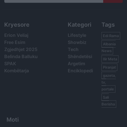
Search
Kryesore
Kategori
Tags
Erion Veliaj
Lifestyle
Edi Rama
Free Esim
Showbiz
Albania
Zgjedhjet 2025
Tech
News
Belinda Balluku
Shëndetësi
Ilir Meta
SPAK
Argetim
Piranjat
Kombëtarja
Enciklopedi
gazeta,
tv,
portale
Sali
Berisha
Moti