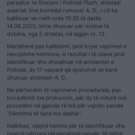
paraqitur te Stacioni i Policisë Plazh, shtetasi
austriak (me kombësi rumune) A. D., i cili ka
kallëzuar se rreth orës 15:30 të datës
14.08.2025, ishte dhunuar për motive të
dobëta, nga 5 shtetas, në lagjen nr. 13.
Menjëherë pas kallëzimit, janë kryer veprimet e
nevojshme hetimore, si rezultat i të cilave janë
identifikuar dhe shoqëruar në ambientet e
Policisë, dy 17-vjeçarë që dyshohet se kanë
dhunuar shtetasin A. D..
Në përfundim të veprimeve procedurale, pas
konsultimit me prokurorin, për dy të miturit nisi
procedimi në gjendje të lirë për veprën penale
“Dëmtime të tjera me dashje”.
Ndërkaq, vijojnë hetime për të identifikuar dhe
nxjerrë përpara përgjegjësisë penale, të gjithë