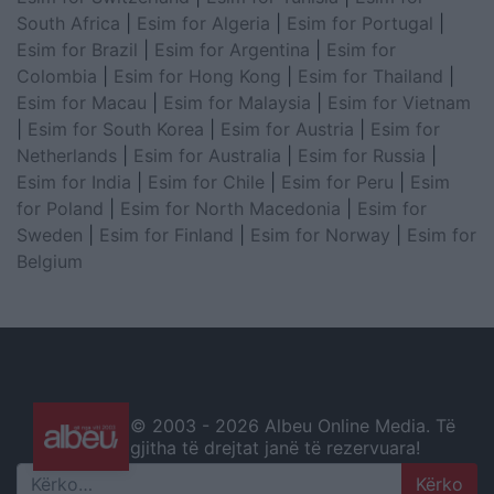
South Africa
|
Esim for Algeria
|
Esim for Portugal
|
Esim for Brazil
|
Esim for Argentina
|
Esim for
Colombia
|
Esim for Hong Kong
|
Esim for Thailand
|
Esim for Macau
|
Esim for Malaysia
|
Esim for Vietnam
|
Esim for South Korea
|
Esim for Austria
|
Esim for
Netherlands
|
Esim for Australia
|
Esim for Russia
|
Esim for India
|
Esim for Chile
|
Esim for Peru
|
Esim
for Poland
|
Esim for North Macedonia
|
Esim for
Sweden
|
Esim for Finland
|
Esim for Norway
|
Esim for
Belgium
© 2003 -
2026 Albeu Online Media. Të
gjitha të drejtat janë të rezervuara!