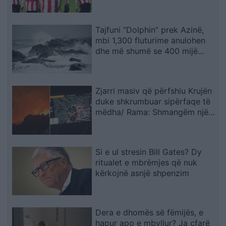
Thiago
Tajfuni “Dolphin” prek Azinë,
mbi 1,300 fluturime anulohen
dhe më shumë se 400 mijë
banorë evakuohen
Zjarri masiv që përfshiu Krujën
duke shkrumbuar sipërfaqe të
mëdha/ Rama: Shmangëm një
bilanc tragjik
Si e ul stresin Bill Gates? Dy
ritualet e mbrëmjes që nuk
kërkojnë asnjë shpenzim
Dera e dhomës së fëmijës, e
hapur apo e mbyllur? Ja çfarë