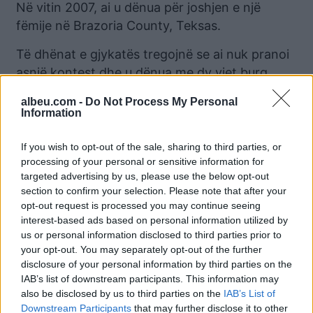
Në vitin 2007, ai u dënua për joshjen e një
fëmije në Brazoria County, Teksas.
Të dhënat e gjykatës tregojnë se ai nuk pranoi
asnjë kontest dhe u dënua me dy vjet burg.
McDougal, u dënua gjithashtu në 2010 dhe
albeu.com -
Do Not Process My Personal
Information
2019 për sulm të rëndë me një armë.
Viktima në rastin e parë të sulmit të rëndë tha
If you wish to opt-out of the sale, sharing to third parties, or
processing of your personal or sensitive information for
se McDougal, ish-bashkëpunëtori i tij, e sulmoi
targeted advertising by us, please use the below opt-out
pasi u largua nga shtëpia e tij.
section to confirm your selection. Please note that after your
opt-out request is processed you may continue seeing
“Ai u shfaq me disa miq të tjerë që kisha”,
tha
interest-based ads based on personal information utilized by
Elic Bryan për CNN të martën. McDougal filloi
us or personal information disclosed to third parties prior to
të godiste derën përpara se të kthehej brenda,
your opt-out. You may separately opt-out of the further
disclosure of your personal information by third parties on the
tha Bryan.
IAB’s list of downstream participants. This information may
also be disclosed by us to third parties on the
IAB’s List of
“Ai erdhi drejt meje me thikë, dhe unë kisha
Downstream Participants
that may further disclose it to other