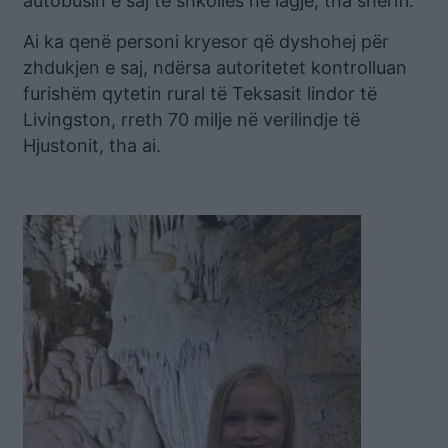
autobusin e saj të shkollës në lagje, tha sherifi.
Ai ka qenë personi kryesor që dyshohej për
zhdukjen e saj, ndërsa autoritetet kontrolluan
furishëm qytetin rural të Teksasit lindor të
Livingston, rreth 70 milje në verilindje të
Hjustonit, tha ai.