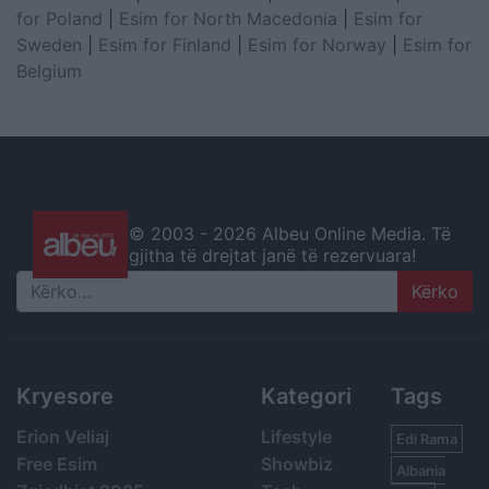
for Poland
|
Esim for North Macedonia
|
Esim for
Sweden
|
Esim for Finland
|
Esim for Norway
|
Esim for
Belgium
© 2003 -
2026 Albeu Online Media. Të
gjitha të drejtat janë të rezervuara!
Search
Kryesore
Kategori
Tags
Erion Veliaj
Lifestyle
Edi Rama
Free Esim
Showbiz
Albania