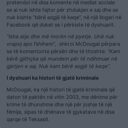
pretendoi në disa komente në mediat sociale
se ai nuk ishte fajtor për zhdukjen e saj dhe se
nuk kishte “bërë asgjë të keqe”, në një llogari në
Facebook që duket se i përkiste të dyshuarit.
“Isha atje dhe më morën në pyetje. Unë nuk
vrapoj apo fshihem
”, shkroi McDougal përpara
se të komentonte përsëri dhe të thoshte:
“Kam
bërë gjithçka që mundem për të ndihmuar në
gjetjen e saj. Nuk kam bërë asgjë të keqe”.
I dyshuari ka histori të gjatë kriminale
McDougal, ka një histori të gjatë kriminale që
daton të paktën në vitin 2003, me dënime për
krime të dhunshme dhe një për joshje të një
fëmije, sipas të dhënave të gjykatave në disa
qarqe të Teksasit.