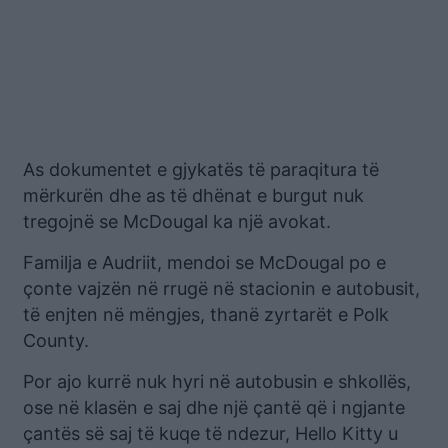
As dokumentet e gjykatës të paraqitura të
mërkurën dhe as të dhënat e burgut nuk
tregojnë se McDougal ka një avokat.
Familja e Audriit, mendoi se McDougal po e
çonte vajzën në rrugë në stacionin e autobusit,
të enjten në mëngjes, thanë zyrtarët e Polk
County.
Por ajo kurrë nuk hyri në autobusin e shkollës,
ose në klasën e saj dhe një çantë që i ngjante
çantës së saj të kuqe të ndezur, Hello Kitty u