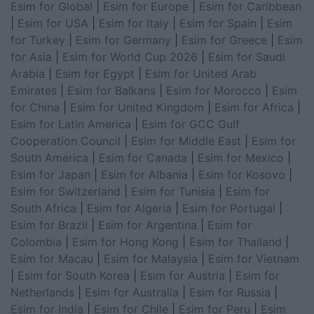
Esim for Global
|
Esim for Europe
|
Esim for Caribbean
|
Esim for USA
|
Esim for Italy
|
Esim for Spain
|
Esim
for Turkey
|
Esim for Germany
|
Esim for Greece
|
Esim
for Asia
|
Esim for World Cup 2026
|
Esim for Saudi
Arabia
|
Esim for Egypt
|
Esim for United Arab
Emirates
|
Esim for Balkans
|
Esim for Morocco
|
Esim
for China
|
Esim for United Kingdom
|
Esim for Africa
|
Esim for Latin America
|
Esim for GCC Gulf
Cooperation Council
|
Esim for Middle East
|
Esim for
South America
|
Esim for Canada
|
Esim for Mexico
|
Esim for Japan
|
Esim for Albania
|
Esim for Kosovo
|
Esim for Switzerland
|
Esim for Tunisia
|
Esim for
South Africa
|
Esim for Algeria
|
Esim for Portugal
|
Esim for Brazil
|
Esim for Argentina
|
Esim for
Colombia
|
Esim for Hong Kong
|
Esim for Thailand
|
Esim for Macau
|
Esim for Malaysia
|
Esim for Vietnam
|
Esim for South Korea
|
Esim for Austria
|
Esim for
Netherlands
|
Esim for Australia
|
Esim for Russia
|
Esim for India
|
Esim for Chile
|
Esim for Peru
|
Esim