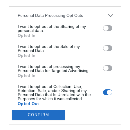
armën time, dhe e godita në fytyrë me të”,
tha
third parties.
Bryan.
“Nuk e kisha idenë se ai ishte një
person i tillë”.
Personal Data Processing Opt Outs
I want to opt-out of the Sharing of my
Ai rast i rëndë sulmi çoi në një dënim me katër
personal data.
vjet burg.
Opted In
Të dashurit e Audriit tani po përballen jo vetëm
I want to opt-out of the Sale of my
Personal Data.
me agoninë e vdekjes së saj, por edhe me
Opted In
hetimin penal të një të dyshuari që dikur
I want to opt-out of processing my
konsiderohej mik i familjes.
Personal Data for Targeted Advertising.
Opted In
Gjatë kërkimeve disaditore për Audriin, nëna e
I want to opt-out of Collection, Use,
saj tha se e kuptonte ankthin e prindërve të
Retention, Sale, and/or Sharing of my
Personal Data that Is Unrelated with the
fëmijëve të humbur, për të cilët kishte dëgjuar
Purposes for which it was collected.
vetëm në lajme.
Opted Out
CONFIRM
Lajme të ngjashme: