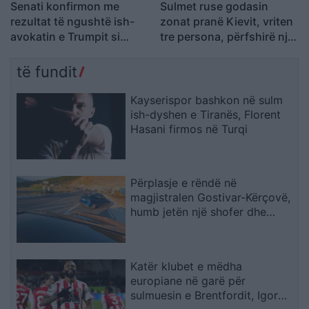
Senati konfirmon me
Sulmet ruse godasin
rezultat të ngushtë ish-
zonat pranë Kievit, vriten
avokatin e Trumpit si
tre persona, përfshirë një
Prokuror të Përgjithshëm
fëmijë
të SHBA-së
të fundit
Kayserispor bashkon në sulm
ish-dyshen e Tiranës, Florent
Hasani firmos në Turqi
Përplasje e rëndë në
magjistralen Gostivar-Kërçovë,
humb jetën një shofer dhe
plagoset rëndë një tjetër
Katër klubet e mëdha
europiane në garë për
sulmuesin e Brentfordit, Igor