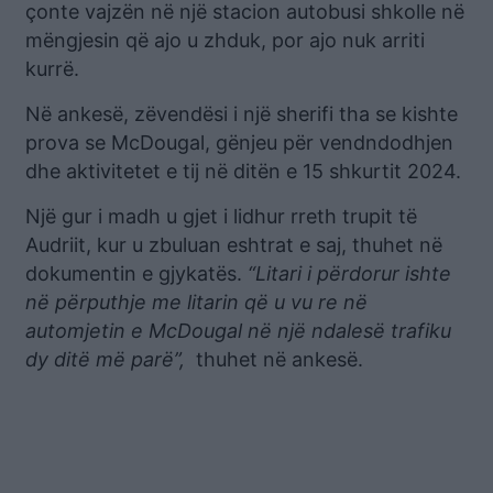
çonte vajzën në një stacion autobusi shkolle në
mëngjesin që ajo u zhduk, por ajo nuk arriti
kurrë.
Në ankesë, zëvendësi i një sherifi tha se kishte
prova se McDougal, gënjeu për vendndodhjen
dhe aktivitetet e tij në ditën e 15 shkurtit 2024.
Një gur i madh u gjet i lidhur rreth trupit të
Audriit, kur u zbuluan eshtrat e saj, thuhet në
dokumentin e gjykatës.
“Litari i përdorur ishte
në përputhje me litarin që u vu re në
automjetin e McDougal në një ndalesë trafiku
dy ditë më parë”,
thuhet në ankesë.