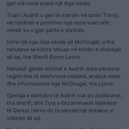
gjet më vonë pranë një dige lokale.
Trupi i Audriit u gjet të martën në lumin Trinity,
në rrjedhën e poshtme nga rezervuari afër
vendit ku u gjet çanta e shpinës.
Ishte një nga disa vende që McDougal, u tha
hetuesve se kishte shkuar në kohën e zhdukjes
së saj, tha Sherifi Byron Lyons.
Hetuesit gjetën eshtrat e Audriit duke përdorur
regjistrime të telefonave celularë, analiza video
dhe informacione nga McDougal, tha Lyons.
Gjendja e eshtrave të Audriit nuk po publikohet,
tha sherifi, dhe Zyra e Ekzaminuesit Mjekësor
të Qarkut Harris do të përcaktojë shkakun e
vdekjes së saj.