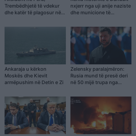
Trembëdhjetë të vdekur
nxjerr nga uji anije naziste
dhe katër të plagosur në
dhe municione të
përplasjen midis furgonit
pashpërthyera të Luftës
dhe kamionit
së Dytë Botërore
Ankaraja u kërkon
Zelensky paralajmëron:
Moskës dhe Kievit
Rusia mund të presë deri
armëpushim në Detin e Zi
në 50 mijë trupa nga
Koreja e Veriut