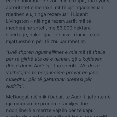
Për të ndihmuar në zbulimin e trupit, tha Lyons,
autoritetet e menaxhimit të ujit ngadalësuan
rrjedhën e ujit nga rezervuari i Liqenit
Livingston – një nga rezervuarët më të
mëdhenj në shtet , me 83,000 hektarë
sipërfaqe, duke lejuar që niveli i lumit të ulet
mjaftueshëm për të zbuluar mbetjet.
“Unë shpreh ngushëllimet e mia më të thella
për të gjithë ata që e njihnin, që u kujdesën
dhe e donin Audriin,”
tha sherifi.
“Ne do të
vazhdojmë të përpunojmë provat që janë
mbledhur për të garantuar drejtësi për
Audriin”.
McDougal, një mik i babait të Audriit, jetonte në
një rimorkio në pronën e familjes dhe
ndonjëherë e merrte vajzën për të kapur