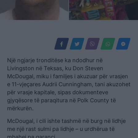
Një ngjarje tronditëse ka ndodhur në
Livingston në Teksas, ku Don Steven
McDougal, miku i familjes i akuzuar për vrasjen
e 11-vjeçares Audrii Cunningham, tani akuzohet
për vrasje kapitale, sipas dokumenteve
gjyqësore të paraqitura në Polk County të
mërkurën.
McDougal, i cili ishte tashmë në burg në lidhje
me një rast sulmi pa lidhje – u urdhërua të
mbahej pa garanci.