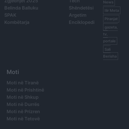
Zgjedhjet 2025
Tech
News
Belinda Balluku
Shëndetësi
Ilir Meta
SPAK
Argetim
Piranjat
Kombëtarja
Enciklopedi
gazeta,
tv,
portale
Sali
Berisha
Moti
Moti në Tiranë
Moti në Prishtinë
Moti në Shkup
Moti në Durrës
Moti në Prizren
Moti në Tetovë