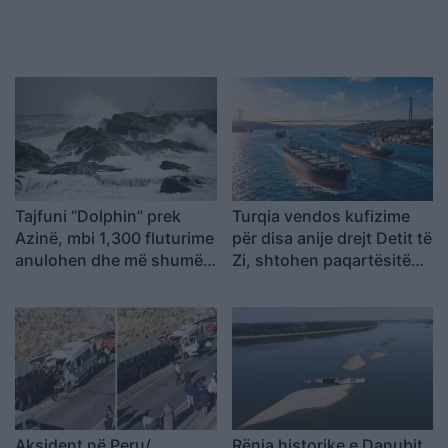
Tajfuni “Dolphin” prek
Turqia vendos kufizime
Azinë, mbi 1,300 fluturime
për disa anije drejt Detit të
anulohen dhe më shumë
Zi, shtohen paqartësitë
se 400 mijë banorë
për tregtinë detare
evakuohen
Aksident në Peru/
Rënia historike e Danubit