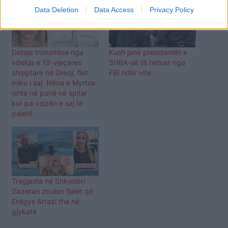
Data Deletion
Data Access
Privacy Policy
Detaje tronditëse nga
Kush janë presidentët e
vdekja e 19-vjeçares
SHBA-së të hetuar nga
shqiptare në Greqi, flet
FBI ndër vite
miku i saj: Nëna e Myrtos
ishte në punë në spital
kur pa vajzën e saj të
pajetë
Tragjedia në Shkodër/
Gazetari zbulon fjalët që
Erdgys Arrazi tha në
gjykatë