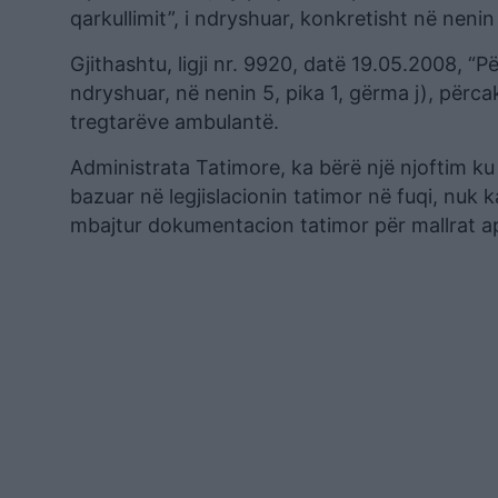
qarkullimit”, i ndryshuar, konkretisht në nenin
Gjithashtu, ligji nr. 9920, datë 19.05.2008, “
ndryshuar, në nenin 5, pika 1, gërma j), përcak
tregtarëve ambulantë.
Administrata Tatimore, ka bërë një njoftim ku 
bazuar në legjislacionin tatimor në fuqi, nuk 
mbajtur dokumentacion tatimor për mallrat a