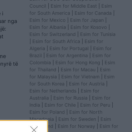
Council
|
Esim for Middle East
|
Esim
for South America
|
Esim for Canada
|
 i
Esim for Mexico
|
Esim for Japan
|
uar nga
Esim for Albania
|
Esim for Kosovo
|
jë:
Esim for Switzerland
|
Esim for Tunisia
at
|
Esim for South Africa
|
Esim for
Algeria
|
Esim for Portugal
|
Esim for
Brazil
|
Esim for Argentina
|
Esim for
ime
Colombia
|
Esim for Hong Kong
|
Esim
nyrë të
for Thailand
|
Esim for Macau
|
Esim
for Malaysia
|
Esim for Vietnam
|
Esim
for South Korea
|
Esim for Austria
|
Esim for Netherlands
|
Esim for
Australia
|
Esim for Russia
|
Esim for
India
|
Esim for Chile
|
Esim for Peru
|
Esim for Poland
|
Esim for North
Macedonia
|
Esim for Sweden
|
Esim
for Finland
|
Esim for Norway
|
Esim for