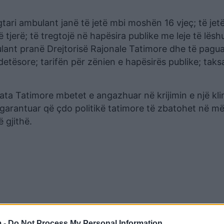
tari ambulant janë të jetë mbi moshën 16 vjeç; të jetë
jerë; të tregtojë në hapësira publike me leje të lësh
bulant pranë Drejtorisë Rajonale Tatimore dhe të pagua
tësore; tarifën për zënien e hapësirës publike; taks
ata Tatimore mbetet e angazhuar në krijimin e një kl
garantuar që çdo politikë tatimore të zbatohet në më
 gjithë.
 -
Do Not Process My Personal Information