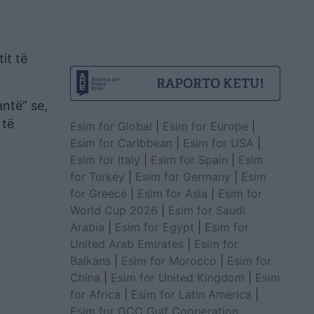
it të
antë” se,
 të
Esim for Global
|
Esim for Europe
|
Esim for Caribbean
|
Esim for USA
|
Esim for Italy
|
Esim for Spain
|
Esim
for Turkey
|
Esim for Germany
|
Esim
for Greece
|
Esim for Asia
|
Esim for
World Cup 2026
|
Esim for Saudi
Arabia
|
Esim for Egypt
|
Esim for
United Arab Emirates
|
Esim for
Balkans
|
Esim for Morocco
|
Esim for
China
|
Esim for United Kingdom
|
Esim
for Africa
|
Esim for Latin America
|
Esim for GCC Gulf Cooperation