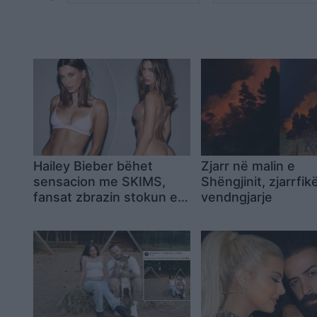
Hailey Bieber bëhet
Zjarr në malin e
sensacion me SKIMS,
Shëngjinit, zjarrfik
fansat zbrazin stokun e
vendngjarje
koleksionit të ri