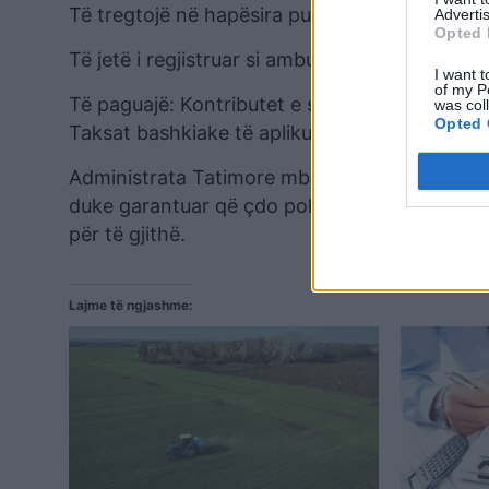
Të tregtojë në hapësira publike me leje të lë
Advertis
Opted 
Të jetë i regjistruar si ambulant pranë Drejtor
I want t
of my P
Të paguajë: Kontributet e sigurimeve shoqëro
was col
Opted 
Taksat bashkiake të aplikueshme.
Administrata Tatimore mbetet e angazhuar në 
duke garantuar që çdo politikë tatimore të z
për të gjithë.
Lajme të ngjashme: