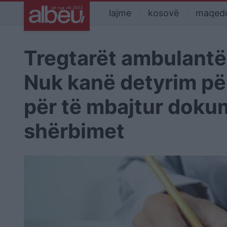
lajme
kosovë
maqed
Tregtarët ambulantë
Nuk kanë detyrim për
për të mbajtur doku
shërbimet