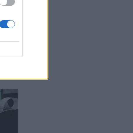
publike;
etarët,
ptueshme