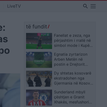
search
LiveTV
e:
të fundit
as
Fanellat e zeza, nga
përjashtim i rrallë në
simbol mode i Kupës
apo
së Botës 2026
Egnatia zyrtarizon
Arben Metën në
postin e Drejtorit
Ekzekutiv
Dy shtetas kosovarë
ekstradohen nga
Gjermania në Kosovë
pas kërkimit
Sunderland mbyll
ndërkombëtar
çështjen e Granit
Xhakës, mesfushori
shqiptar nuk lëviz në