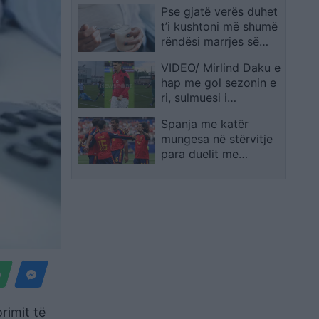
Pse gjatë verës duhet
verë
t’i kushtoni më shumë
rëndësi marrjes së
kaliumit?
VIDEO/ Mirlind Daku e
hap me gol sezonin e
ri, sulmuesi i
Kombëtares jep sinjale
Spanja me katër
të forta për Rolando
mungesa në stërvitje
Maran
para duelit me
Portugalinë
rimit të