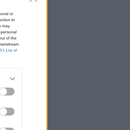
Belgium
sonal or
ection to
ou may
 personal
 se,
out of the
 të
 downstream
B’s List of
it”, i
on qartë