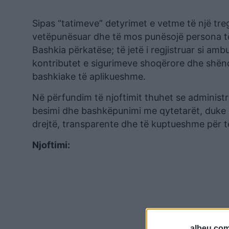
Sipas “tatimeve” detyrimet e vetme të një treg
vetëpunësuar dhe të mos punësojë persona të t
Bashkia përkatëse; të jetë i regjistruar si am
kontributet e sigurimeve shoqërore dhe shënde
bashkiake të aplikueshme.
Në përfundim të njoftimit thuhet se administr
besimi dhe bashkëpunimi me qytetarët, duke 
drejtë, transparente dhe të kuptueshme për të
Njoftimi:
albeu.com