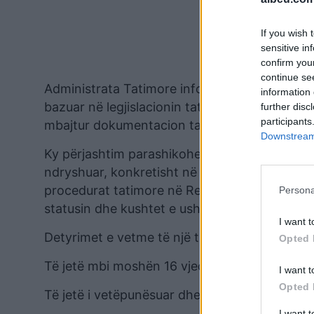
If you wish 
sensitive in
confirm you
continue se
Administrata Tatimore informon opinionin publi
information 
bazuar në legjislacionin tatimor në fuqi, nuk 
further disc
participants
mbajtur dokumentacion tatimor për mallrat a
Downstream 
Ky përjashtim parashikohet në ligjin nr. 87/201
ndryshuar, konkretisht në nenin 5, pika 1, gërm
procedurat tatimore në Republikën e Shqipëris
Persona
statusin dhe kushtet e ushtrimit të aktiviteti
I want t
Detyrimet e vetme të një tregtari ambulant ja
Opted 
Të jetë mbi moshën 16 vjeç;
I want t
Opted 
Të jetë i vetëpunësuar dhe të mos punësojë pe
I want 