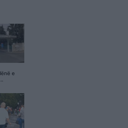
ënë e
utobusit