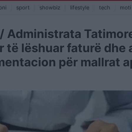
oni
sport
showbiz
lifestyle
tech
moti
/ Administrata Tatimor
 të lëshuar faturë dhe 
mentacion për mallrat 