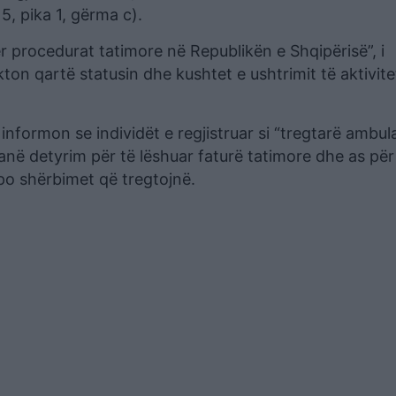
 5, pika 1, gërma c).
Për procedurat tatimore në Republikën e Shqipërisë”, i
ton qartë statusin dhe kushtet e ushtrimit të aktivitet
informon se individët e regjistruar si “tregtarë ambul
kanë detyrim për të lëshuar faturë tatimore dhe as për
po shërbimet që tregtojnë.