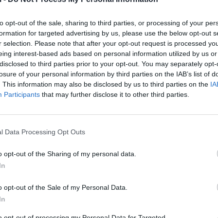
to opt-out of the sale, sharing to third parties, or processing of your per
formation for targeted advertising by us, please use the below opt-out s
r selection. Please note that after your opt-out request is processed y
eing interest-based ads based on personal information utilized by us or
k dhe individët e regjistruar si “tregtarë ambulantë”
disclosed to third parties prior to your opt-out. You may separately opt-
kanë detyrim për të lëshuar faturë tatimore dhe as për
losure of your personal information by third parties on the IAB’s list of
. This information may also be disclosed by us to third parties on the
IA
po shërbimet që tregtojnë.
Participants
that may further disclose it to other third parties.
9, “Për faturën dhe sistemin e monitorimit të qarkullim
a c). Gjithashtu, ligji nr. 9920, datë 19.05.2008, “Për
ë”, i ndryshuar, në nenin 5, pika 1, gërma j), përcakt
l Data Processing Opt Outs
t të tregtarëve ambulantë.
o opt-out of the Sharing of my personal data.
në:
In
o opt-out of the Sale of my Personal Data.
In
rsona të tjerë;
to opt-out of processing my Personal Data for Targeted