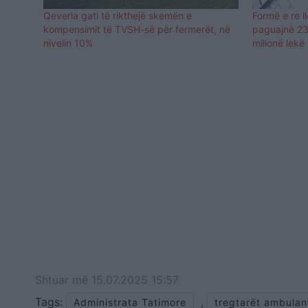
Qeveria gati të rikthejë skemën e
Formë e re ll
kompensimit të TVSH-së për fermerët, në
paguajnë 23%
nivelin 10%
milionë lekë
Shtuar
më
15.07.2025 15:57
Tags:
,
Administrata Tatimore
tregtarët ambulan