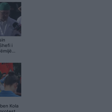
sin
hefi i
fëmijë
e të
të tjerë
rben Kola
 protestës