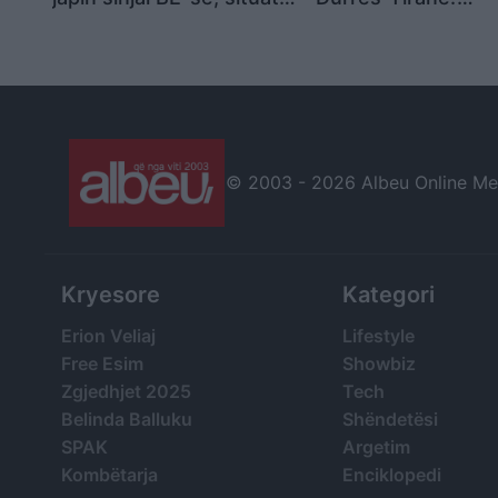
nuk mund të lexohet
Ngushëllime familj
vetëm nga raportet
Hasimi, shërim të 
të plagosurve
© 2003 -
2026 Albeu Online Medi
Kryesore
Kategori
Erion Veliaj
Lifestyle
Free Esim
Showbiz
Zgjedhjet 2025
Tech
Belinda Balluku
Shëndetësi
SPAK
Argetim
Kombëtarja
Enciklopedi