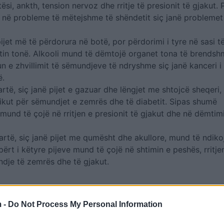
i, ankth, tension nervoz dhe rritje të presionit të gjakut. 
ë në probleme të mëtejshme të shëndetit siç janë probleme
 pijet më të përdorura në botë, por përdorimi i tyre në sasi t
in tonë. Alkooli mund të dëmtojë organet tona të brendshm
un e zhvillimit të sëmundjeve të ndryshme siç janë kanceri i
ë.
lartë, siç janë pijet e gazuar dhe lëngjet me shtojcë sheqeri
zikut për sëmundjet e zemrës dhe të diabetit. Sipas shumë
e mund të çojë në rritjen e presionit të gjakut dhe në dëmtim
lartë, siç janë pijet me qumësht dhe akullore, mund të ndiko
ërt i këtyre pijeve mund të çojë në shtimin e peshës, rritje
undje të zemrës dhe të gjakut.
 -
Do Not Process My Personal Information