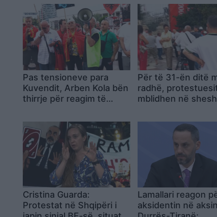
Pas tensioneve para
Për të 31-ën ditë 
Kuvendit, Arben Kola bën
radhë, protestuesi
thirrje për reagim të
mblidhen në shesh
pavarur dhe paralajmëron
“Skënderbej” dhe
kundërpërgjigje ndaj
kërkojnë largimin e
dhunës
Ramës
Cristina Guarda:
Lamallari reagon p
Protestat në Shqipëri i
aksidentin në aksi
japin sinjal BE-së, situata
Durrës-Tiranë: