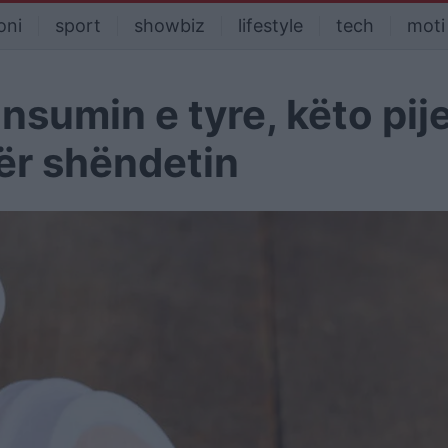
oni
sport
showbiz
lifestyle
tech
moti
nsumin e tyre, këto pij
ër shëndetin