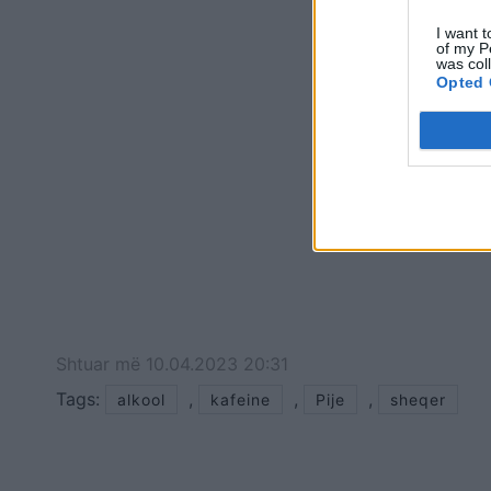
I want t
of my P
was col
Opted 
Shtuar
më
10.04.2023 20:31
Tags:
,
,
,
alkool
kafeine
Pije
sheqer