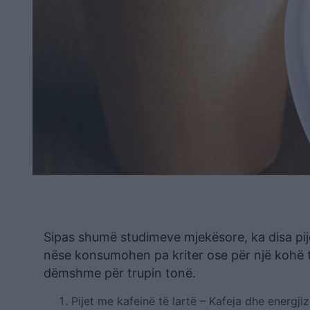
Sipas shumë studimeve mjekësore, ka disa pi
nëse konsumohen pa kriter ose për një kohë të
dëmshme për trupin tonë.
Pijet me kafeinë të lartë – Kafeja dhe energjiza