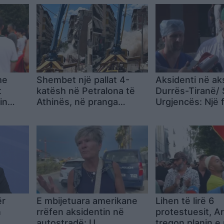
me
Shembet një pallat 4-
Aksidenti në ak
t
katësh në Petralona të
Durrës-Tiranë/ S
in
Athinës, në pranga
Urgjencës: Një 
pronari dhe kontraktorët
është në gjendj
pas dyshimeve për
rëndë ndërsa 5 
punimet pranë godinës
janë në operim
ër
E mbijetuara amerikane
Lihen të lirë 6
n
rrëfen aksidentin në
protestuesit, A
autostradë: U
tregon planin e