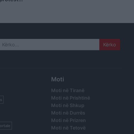
hemi si
arshojmë
Search
Moti
Moti në Tiranë
Moti në Prishtinë
s
Moti në Shkup
Moti në Durrës
Moti në Prizren
ortale
Moti në Tetovë