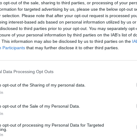
to opt-out of the sale, sharing to third parties, or processing of your per
formation for targeted advertising by us, please use the below opt-out s
r selection. Please note that after your opt-out request is processed y
eing interest-based ads based on personal information utilized by us or
disclosed to third parties prior to your opt-out. You may separately opt-
losure of your personal information by third parties on the IAB’s list of
. This information may also be disclosed by us to third parties on the
IA
Participants
that may further disclose it to other third parties.
l Data Processing Opt Outs
o opt-out of the Sharing of my personal data.
In
o opt-out of the Sale of my Personal Data.
In
alarmin: Prindërit ua blejnë me
Kujdes! Këto pije rrisin rrezikun e 
to opt-out of processing my Personal Data for Targeted
, pijet energjike po dëmtojnë
zemër
ing.
 fëmijëve
In