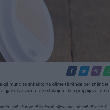
je që mund të shkaktojnë dëme të rënda për shëndeti
 gjatë. Në vijim do të shikojmë disa prej pijeve më t
ntët janë në krye të listës së pijeve me kafeinë të lartë. Pije