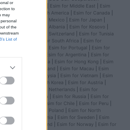
sonal or
Council
|
Esim for Middle East
|
Esim
ection to
for South America
|
Esim for Canada
|
ou may
Esim for Mexico
|
Esim for Japan
|
 personal
Esim for Albania
|
Esim for Kosovo
|
out of the
Esim for Switzerland
|
Esim for Tunisia
 downstream
B’s List of
|
Esim for South Africa
|
Esim for
Algeria
|
Esim for Portugal
|
Esim for
Brazil
|
Esim for Argentina
|
Esim for
Colombia
|
Esim for Hong Kong
|
Esim
for Thailand
|
Esim for Macau
|
Esim
for Malaysia
|
Esim for Vietnam
|
Esim
for South Korea
|
Esim for Austria
|
Esim for Netherlands
|
Esim for
Australia
|
Esim for Russia
|
Esim for
India
|
Esim for Chile
|
Esim for Peru
|
Esim for Poland
|
Esim for North
sulmit në
Macedonia
|
Esim for Sweden
|
Esim
for Finland
|
Esim for Norway
|
Esim for