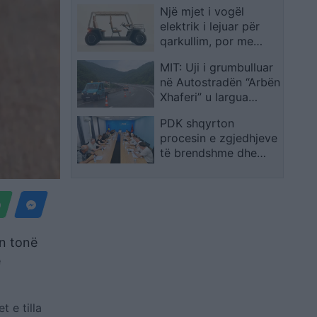
Një mjet i vogël
Dimitrievski
elektrik i lejuar për
qarkullim, por me
çmim më të lartë se
MIT: Uji i grumbulluar
një Corolla
në Autostradën “Arbën
Xhaferi” u largua
menjëherë pas
PDK shqyrton
ndërhyrjes në terren
procesin e zgjedhjeve
të brendshme dhe
situatën aktuale
politike
n tonë
ë
t e tilla