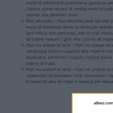
mund të shkaktojnë probleme si gjumë pa qetës
i këtyre pijeve në sasi të mëdha mund të çoj
zemrën dhe dëmtimi i trurit.
Pijet alkoolike – Pijet alkoolike janë një ndër
mund të shkaktojë dëme të rënda për shëndet
janë mëlçia dhe pankreasi, dhe të rrisë rrezik
së trashë, kanceri i gjirit dhe i zorrës së trash
Pijet me sheqer të lartë – Pijet me sheqer të 
shkaktojnë shtimin e peshës dhe rritjen e rre
studimeve, përdorimi i rregullt i këtyre pijev
indeve të trupit.
Pijet me yndyrë të lartë – Pijet me yndyrë të 
negativisht në shëndetin tonë. Konsumimi i tep
kolesterolit dhe në rritjen e rrezikut për sëm
albeu.com