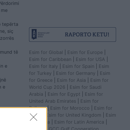
Përdorimi
t me
ë tepërta
e, siç
 zorrës
, mund të
Esim for Global
|
Esim for Europe
|
Esim for Caribbean
|
Esim for USA
|
in e
Esim for Italy
|
Esim for Spain
|
Esim
for Turkey
|
Esim for Germany
|
Esim
jnë
for Greece
|
Esim for Asia
|
Esim for
n e
World Cup 2026
|
Esim for Saudi
Arabia
|
Esim for Egypt
|
Esim for
United Arab Emirates
|
Esim for
Balkans
|
Esim for Morocco
|
Esim for
China
|
Esim for United Kingdom
|
Esim
for Africa
|
Esim for Latin America
|
Esim for GCC Gulf Cooperation