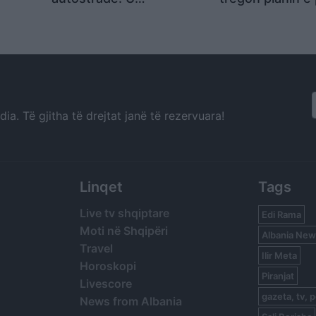
es
përmbysëm në vetëm
së 31-të: Mblid
shpejtë
pak çaste
çdo ditë dhe m
më tej
a. Të gjitha të drejtat janë të rezervuara!
Linqet
Tags
Live tv shqiptare
Edi Rama
Moti në Shqipëri
Albania New
Travel
Ilir Meta
Horoskopi
Piranjat
Livescore
gazeta, tv, p
News from Albania