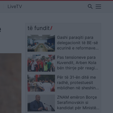
search
LiveTV
e
të fundit
Gashi paraqiti para
delegacionit të BE-së
ecurinë e reformave
në sistemin
Pas tensioneve para
prokurorial në kuadër
Kuvendit, Arben Kola
të Planit të Rritjes
bën thirrje për reagim
të pavarur dhe
Për të 31-ën ditë me
paralajmëron
radhë, protestuesit
kundërpërgjigje ndaj
mblidhen në sheshin
dhunës
“Skënderbej” dhe
ZNAM emëron Borçe
kërkojnë largimin e
Serafimovskin si
Ramës
kandidat për Ministër
të Bujqësisë, njofton