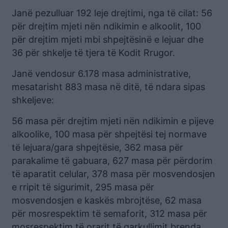
Janë pezulluar 192 leje drejtimi, nga të cilat: 56
për drejtim mjeti nën ndikimin e alkoolit, 100
për drejtim mjeti mbi shpejtësinë e lejuar dhe
36 për shkelje të tjera të Kodit Rrugor.
Janë vendosur 6.178 masa administrative,
mesatarisht 883 masa në ditë, të ndara sipas
shkeljeve:
56 masa për drejtim mjeti nën ndikimin e pijeve
alkoolike, 100 masa për shpejtësi tej normave
të lejuara/gara shpejtësie, 362 masa për
parakalime të gabuara, 627 masa për përdorim
të aparatit celular, 378 masa për mosvendosjen
e rripit të sigurimit, 295 masa për
mosvendosjen e kaskës mbrojtëse, 62 masa
për mosrespektim të semaforit, 312 masa për
mosrespektim të orarit të qarkullimit brenda