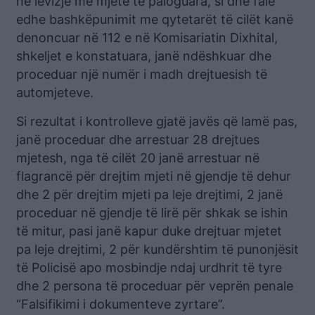
në lëvizje me mjete të paloguara, si dhe falë
edhe bashkëpunimit me qytetarët të cilët kanë
denoncuar në 112 e në Komisariatin Dixhital,
shkeljet e konstatuara, janë ndëshkuar dhe
proceduar një numër i madh drejtuesish të
automjeteve.
Si rezultat i kontrolleve gjatë javës që lamë pas,
janë proceduar dhe arrestuar 28 drejtues
mjetesh, nga të cilët 20 janë arrestuar në
flagrancë për drejtim mjeti në gjendje të dehur
dhe 2 për drejtim mjeti pa leje drejtimi, 2 janë
proceduar në gjendje të lirë për shkak se ishin
të mitur, pasi janë kapur duke drejtuar mjetet
pa leje drejtimi, 2 për kundërshtim të punonjësit
të Policisë apo mosbindje ndaj urdhrit të tyre
dhe 2 persona të proceduar për veprën penale
“Falsifikimi i dokumenteve zyrtare”.