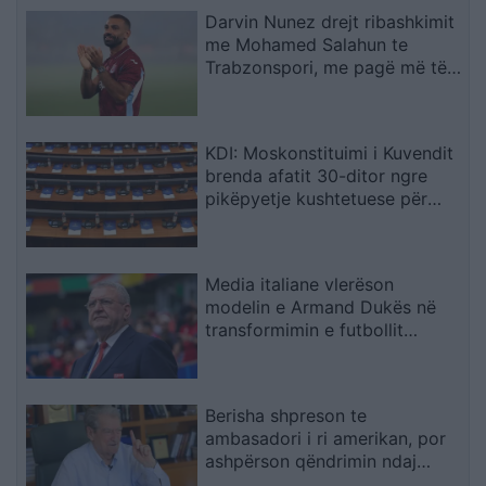
Darvin Nunez drejt ribashkimit
me Mohamed Salahun te
Trabzonspori, me pagë më të
lartë
KDI: Moskonstituimi i Kuvendit
brenda afatit 30-ditor ngre
pikëpyetje kushtetuese për
hapat e ardhshëm
Media italiane vlerëson
modelin e Armand Dukës në
transformimin e futbollit
shqiptar
Berisha shpreson te
ambasadori i ri amerikan, por
ashpërson qëndrimin ndaj
SPAK-ut dhe reformës