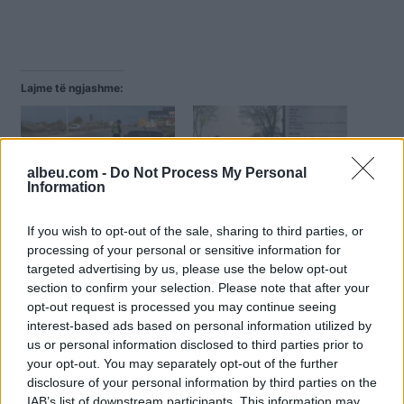
Lajme të ngjashme:
albeu.com -
Do Not Process My Personal
Information
Dhjetëra të arrestuar dhe
Rrugorja “fundos”
126 patenta të hequra,
shoferët e pabindur,
If you wish to opt-out of the sale, sharing to third parties, or
makina inteligjente
hiqen 150 patenta
processing of your personal or sensitive information for
“fundos” shoferët e
(VIDEO)
targeted advertising by us, please use the below opt-out
pabindur
section to confirm your selection. Please note that after your
opt-out request is processed you may continue seeing
interest-based ads based on personal information utilized by
us or personal information disclosed to third parties prior to
your opt-out. You may separately opt-out of the further
disclosure of your personal information by third parties on the
Policia ndëshkon shoferët
IAB’s list of downstream participants. This information may