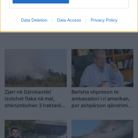
shoferet e pabindur
Data Deletion
Data Access
Privacy Policy
Zjarr në Gjirokastër/
Berisha shpreson te
Izolohet flaka në mal,
ambasadori i ri amerikan,
shkrumbohen 3 hektarë
por ashpërson qëndrimin
me shkurre e barishte në
ndaj SPAK-ut dhe
kufirin mes Golemit dhe
reformës territoriale
Progonatit