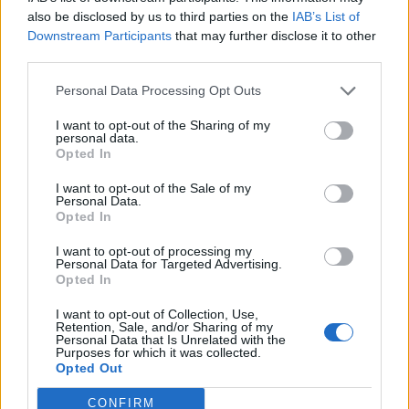
“e pabindur”, 11 persona
also be disclosed by us to third parties on the
IAB’s List of
arrestohen në 24 orët e
Downstream Participants
that may further disclose it to other
fundit
third parties.
Personal Data Processing Opt Outs
I want to opt-out of the Sharing of my
personal data.
Opted In
I want to opt-out of the Sale of my
Personal Data.
Opted In
I want to opt-out of processing my
Personal Data for Targeted Advertising.
Opted In
I want to opt-out of Collection, Use,
Retention, Sale, and/or Sharing of my
Personal Data that Is Unrelated with the
Purposes for which it was collected.
Shtuar
më
10.01.2022 12:35
Opted Out
Tags:
,
,
gjobat e policise
Policia e Shtetit
CONFIRM