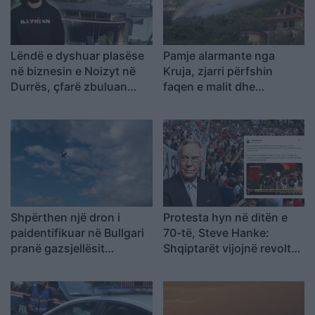
Lëndë e dyshuar plasëse
Pamje alarmante nga
në biznesin e Noizyt në
Kruja, zjarri përfshin
Durrës, çfarë zbuluan
faqen e malit dhe
autoritetet
kërcënon 30 banesa e
biznese
Shpërthen një dron i
Protesta hyn në ditën e
paidentifikuar në Bullgari
70-të, Steve Hanke:
pranë gazsjellësit
Shqiptarët vijojnë revoltën
strategjik
kundër korrupsionit,
Rama duhet të largohet