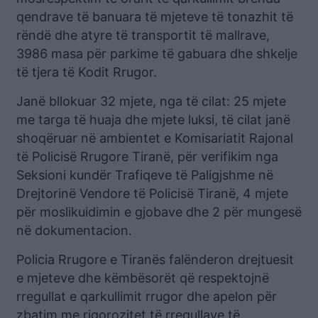
qendrave të banuara të mjeteve të tonazhit të
rëndë dhe atyre të transportit të mallrave,
3986 masa për parkime të gabuara dhe shkelje
të tjera të Kodit Rrugor.
Janë bllokuar 32 mjete, nga të cilat: 25 mjete
me targa të huaja dhe mjete luksi, të cilat janë
shoqëruar në ambientet e Komisariatit Rajonal
të Policisë Rrugore Tiranë, për verifikim nga
Seksioni kundër Trafiqeve të Paligjshme në
Drejtorinë Vendore të Policisë Tiranë, 4 mjete
për moslikuidimin e gjobave dhe 2 për mungesë
në dokumentacion.
Policia Rrugore e Tiranës falënderon drejtuesit
e mjeteve dhe këmbësorët që respektojnë
rregullat e qarkullimit rrugor dhe apelon për
zbatim me rigorozitet të rregullave të