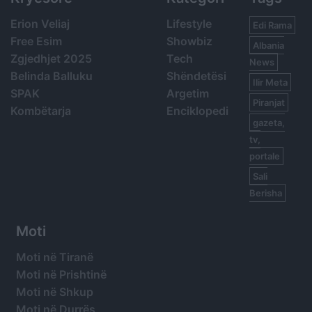
Erion Veliaj
Lifestyle
Edi Rama
Free Esim
Showbiz
Albania
Zgjedhjet 2025
Tech
News
Belinda Balluku
Shëndetësi
Ilir Meta
SPAK
Argetim
Piranjat
Kombëtarja
Enciklopedi
gazeta,
tv,
portale
Sali
Berisha
Moti
Moti në Tiranë
Moti në Prishtinë
Moti në Shkup
Moti në Durrës