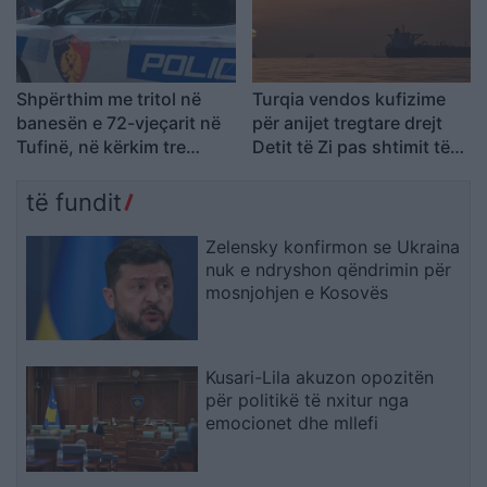
Shpërthim me tritol në
Turqia vendos kufizime
banesën e 72-vjeçarit në
për anijet tregtare drejt
Tufinë, në kërkim tre
Detit të Zi pas shtimit të
vëllezër
sulmeve në rajon
të fundit
Zelensky konfirmon se Ukraina
nuk e ndryshon qëndrimin për
mosnjohjen e Kosovës
Kusari-Lila akuzon opozitën
për politikë të nxitur nga
emocionet dhe mllefi