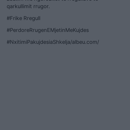
qarkullimit rrugor.
#Frike Rregull
#PerdoreRrugenEMjetinMeKujdes
#NxitimiPakujdesiaShkelja/albeu.com/