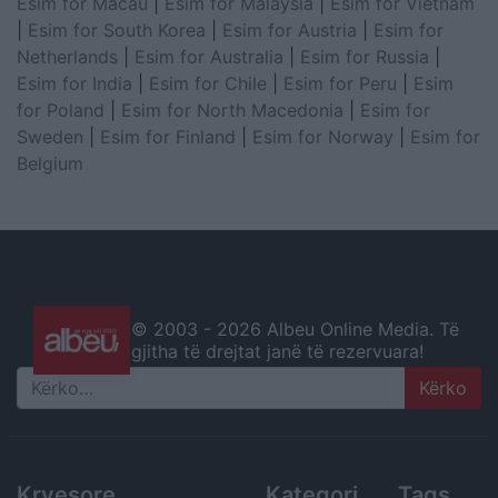
Esim for Macau
|
Esim for Malaysia
|
Esim for Vietnam
|
Esim for South Korea
|
Esim for Austria
|
Esim for
Netherlands
|
Esim for Australia
|
Esim for Russia
|
Esim for India
|
Esim for Chile
|
Esim for Peru
|
Esim
for Poland
|
Esim for North Macedonia
|
Esim for
Sweden
|
Esim for Finland
|
Esim for Norway
|
Esim for
Belgium
© 2003 -
2026 Albeu Online Media. Të
gjitha të drejtat janë të rezervuara!
Search
Kryesore
Kategori
Tags