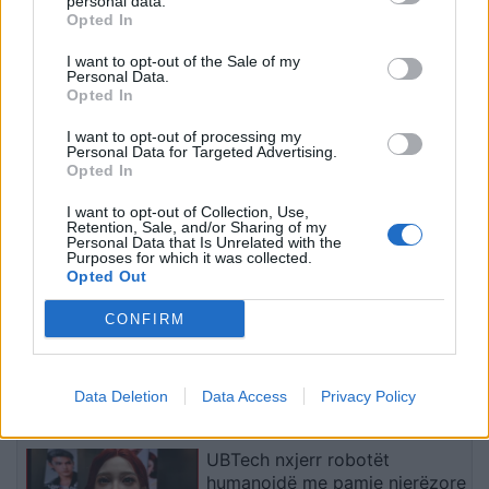
personal data.
Opted In
I want to opt-out of the Sale of my
Rodri refuzoi Real Madridin
Personal Data.
dhe zgjodhi Barcelonën,
Opted In
zbardhen tri arsyet e vendimit
I want to opt-out of processing my
Personal Data for Targeted Advertising.
Opted In
Arsenali heq dorë nga Vinicius
I want to opt-out of Collection, Use,
Jr., synon me vendosmëri
Retention, Sale, and/or Sharing of my
sulmuesin e Evertonit
Personal Data that Is Unrelated with the
Purposes for which it was collected.
Opted Out
CONFIRM
Aksident fatal në Gjermani,
humbin jetën tre anëtarë të një
familjeje nga Ferizaji që po
ktheheshin nga Kosova
Data Deletion
Data Access
Privacy Policy
UBTech nxjerr robotët
humanoidë me pamje njerëzore