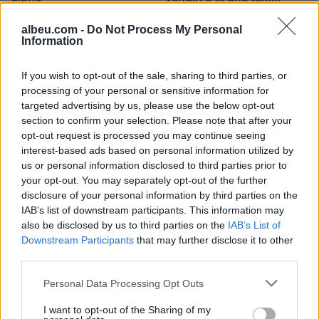
mahnit botën: kush është
22:56 / 09/04/2022
19:09 / 26/11/2021
schedule
schedule
ai?
albeu.com -
Do Not Process My Personal
Information
If you wish to opt-out of the sale, sharing to third parties, or
processing of your personal or sensitive information for
targeted advertising by us, please use the below opt-out
section to confirm your selection. Please note that after your
opt-out request is processed you may continue seeing
Mori ftesë nga
interest-based ads based on personal information utilized by
kombëtarja, njihuni me të
us or personal information disclosed to third parties prior to
dashurën “bombë” të
your opt-out. You may separately opt-out of the further
talentit anglez (FOTO
disclosure of your personal information by third parties on the
21:32 / 18/03/2021
schedule
LAJM)
IAB’s list of downstream participants. This information may
also be disclosed by us to third parties on the
IAB’s List of
Downstream Participants
that may further disclose it to other
të fundit
third parties.
Nga gëzimi i dasmës te
Personal Data Processing Opt Outs
dhimbja e madhe, Arianit Çetaj
gjendet i pajetë në Pejë
I want to opt-out of the Sharing of my