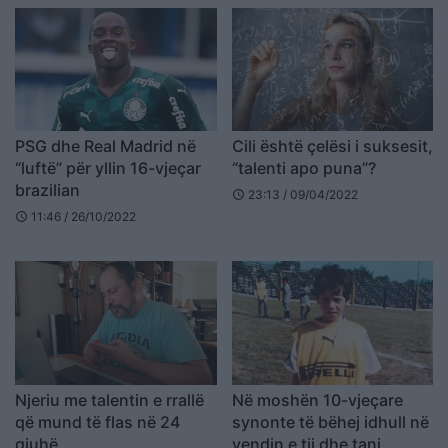
PSG dhe Real Madrid në
Cili është çelësi i suksesit,
“luftë” për yllin 16-vjeçar
“talenti apo puna”?
brazilian
23:13 / 09/04/2022
schedule
11:46 / 26/10/2022
schedule
Njeriu me talentin e rrallë
Në moshën 10-vjeçare
që mund të flas në 24
synonte të bëhej idhull në
gjuhë
vendin e tij dhe tani