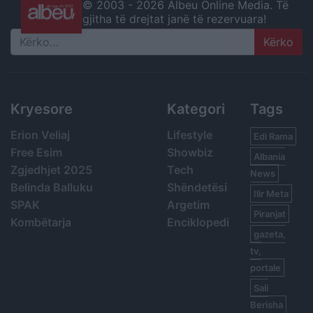
© 2003 -
2026 Albeu Online Media. Të
gjitha të drejtat janë të rezervuara!
Search
Kryesore
Kategori
Tags
Erion Veliaj
Lifestyle
Edi Rama
Free Esim
Showbiz
Albania
Zgjedhjet 2025
Tech
News
Belinda Balluku
Shëndetësi
Ilir Meta
SPAK
Argetim
Piranjat
Kombëtarja
Enciklopedi
gazeta,
tv,
portale
Sali
Berisha