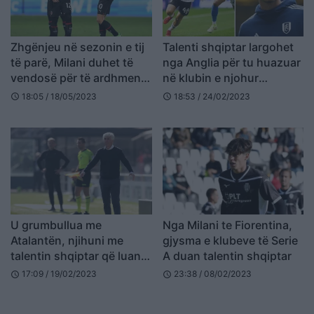
Zhgënjeu në sezonin e tij
Talenti shqiptar largohet
të parë, Milani duhet të
nga Anglia për tu huazuar
vendosë për të ardhmen e
në klubin e njohur
talentit belg
novegjez
18:05 / 18/05/2023
18:53 / 24/02/2023
schedule
schedule
U grumbullua me
Nga Milani te Fiorentina,
Atalantën, njihuni me
gjysma e klubeve të Serie
talentin shqiptar që luan
A duan talentin shqiptar
në skuadrën e Gjimshitit
17:09 / 19/02/2023
23:38 / 08/02/2023
schedule
schedule