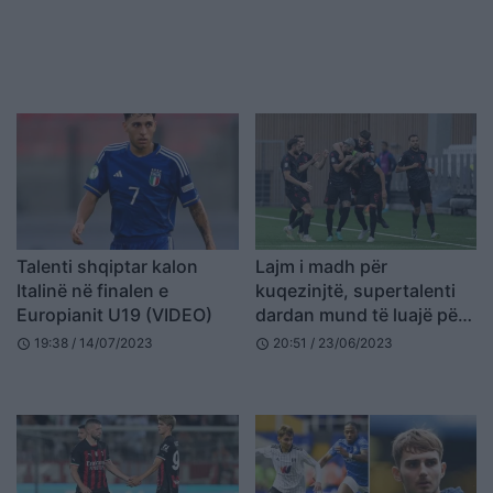
Talenti shqiptar kalon
Lajm i madh për
Italinë në finalen e
kuqezinjtë, supertalenti
Europianit U19 (VIDEO)
dardan mund të luajë për
Shqipërinë
19:38 / 14/07/2023
20:51 / 23/06/2023
schedule
schedule