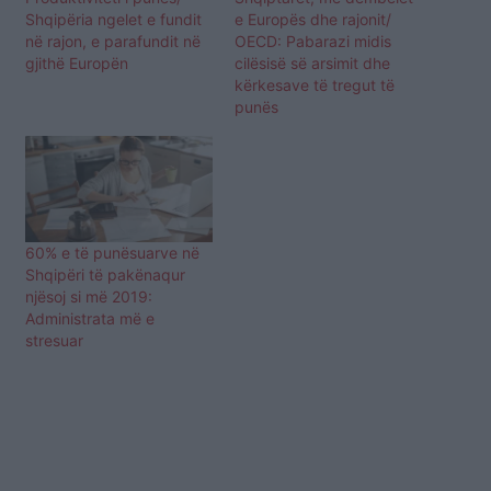
Shqipëria ngelet e fundit
e Europës dhe rajonit/
në rajon, e parafundit në
OECD: Pabarazi midis
gjithë Europën
cilësisë së arsimit dhe
kërkesave të tregut të
punës
60% e të punësuarve në
Shqipëri të pakënaqur
njësoj si më 2019:
Administrata më e
stresuar