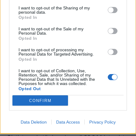
profesionale. Ai përfshin aspektet njohëse të
punës, mundësitë për zhvillim, lirinë në
I want to opt-out of the Sharing of my
personal data.
vendimmarrje, pjesëmarrjen në organizatë dhe
Opted In
trajnimet.
I want to opt-out of the Sale of my
Personal Data.
Anketa
Opted In
Anketa Europiane për Kushtet e Punës 2024, e
I want to opt-out of processing my
Personal Data for Targeted Advertising.
publikuar në prill të këtij viti ofron një
Opted In
panoramë të plotë të cilësisë së punës në
I want to opt-out of Collection, Use,
Europë, duke analizuar karakteristikat e fuqisë
Retention, Sale, and/or Sharing of my
Personal Data that Is Unrelated with the
punëtore, vendet e punës, cilësinë e punës dhe
Purposes for which it was collected.
cilësinë e jetës në punë.
Opted Out
Anketa është një instrument i rëndësishëm për
CONFIRM
politikëbërësit, pasi nxjerr në pah rolin e cilësisë
së punës në arritjen e një rritjeje të
Data Deletion
Data Access
Privacy Policy
qëndrueshme dhe gjithëpërfshirëse në Europë.