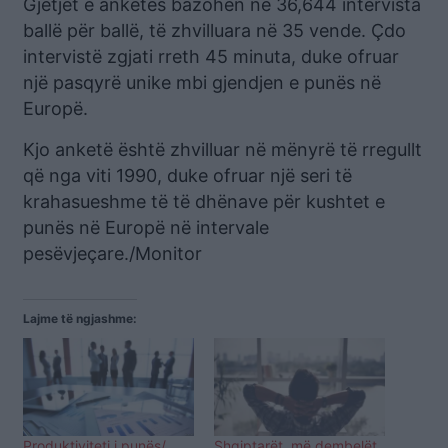
Gjetjet e anketës bazohen në 36,644 intervista
ballë për ballë, të zhvilluara në 35 vende. Çdo
intervistë zgjati rreth 45 minuta, duke ofruar
një pasqyrë unike mbi gjendjen e punës në
Europë.
Kjo anketë është zhvilluar në mënyrë të rregullt
që nga viti 1990, duke ofruar një seri të
krahasueshme të të dhënave për kushtet e
punës në Europë në intervale
pesëvjeçare./Monitor
Lajme të ngjashme:
Produktiviteti i punës/
Shqiptarët, më dembelët