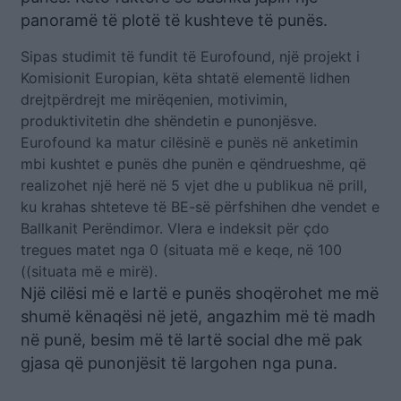
panoramë të plotë të kushteve të punës.
Sipas studimit të fundit të Eurofound, një projekt i
Komisionit Europian, këta shtatë elementë lidhen
drejtpërdrejt me mirëqenien, motivimin,
produktivitetin dhe shëndetin e punonjësve.
Eurofound ka matur cilësinë e punës në anketimin
mbi kushtet e punës dhe punën e qëndrueshme, që
realizohet një herë në 5 vjet dhe u publikua në prill,
ku krahas shteteve të BE-së përfshihen dhe vendet e
Ballkanit Perëndimor. Vlera e indeksit për çdo
tregues matet nga 0 (situata më e keqe, në 100
((situata më e mirë).
Një cilësi më e lartë e punës shoqërohet me më
shumë kënaqësi në jetë, angazhim më të madh
në punë, besim më të lartë social dhe më pak
gjasa që punonjësit të largohen nga puna.