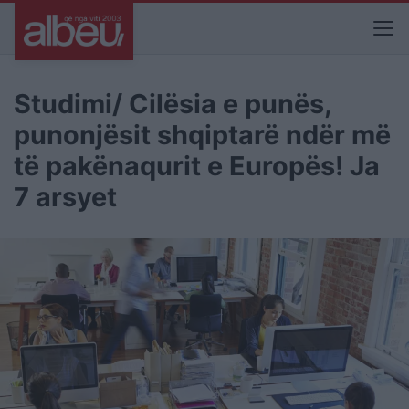
Studimi/ Cilësia e punës,
punonjësit shqiptarë ndër më
të pakënaqurit e Europës! Ja
7 arsyet