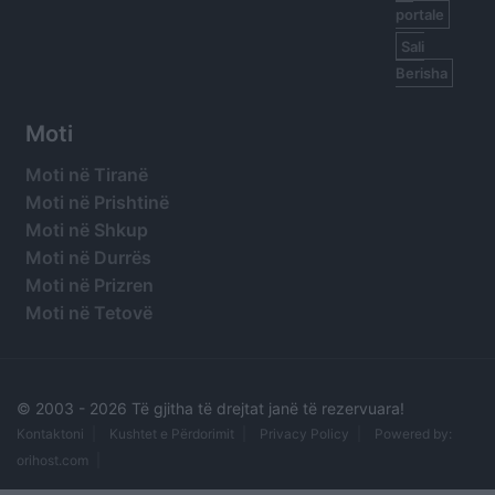
portale
Sali
Berisha
Moti
Moti në Tiranë
Moti në Prishtinë
Moti në Shkup
Moti në Durrës
Moti në Prizren
Moti në Tetovë
© 2003 -
2026 Të gjitha të drejtat janë të rezervuara!
Kontaktoni
Kushtet e Përdorimit
Privacy Policy
Powered by:
orihost.com