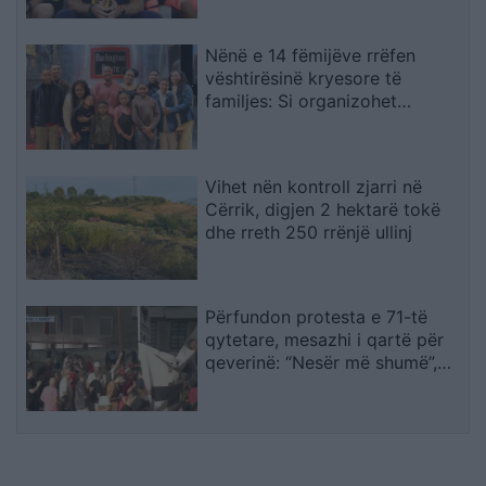
Nënë e 14 fëmijëve rrëfen
vështirësinë kryesore të
familjes: Si organizohet
transporti
Vihet nën kontroll zjarri në
Cërrik, digjen 2 hektarë tokë
dhe rreth 250 rrënjë ullinj
Përfundon protesta e 71-të
qytetare, mesazhi i qartë për
qeverinë: “Nesër më shumë”,
kërkohet largimi i Ramës