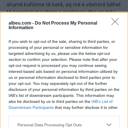
shumë kufizime të ketë, aq më e vështirë bëhet
të punohet me ritmin e preferuar dhe aq më i
lartë është rreziku i përplasjes së prioriteteve.
albeu.com -
Do Not Process My Personal
Information
Punonjësit shqiptarë besojnë në aftësitë e
veta në punë
If you wish to opt-out of the sale, sharing to third parties, or
processing of your personal or sensitive information for
Më mirë Shqipëria renditet në treguesin e
targeted advertising by us, please use the below opt-out
aftësive të punës, me 55 pikë, shumë afër
section to confirm your selection. Please note that after your
mesatares së BE-së prej 57 pikësh, duke lënë
opt-out request is processed you may continue seeing
interest-based ads based on personal information utilized by
pas shumë shtete si Spanja, Mali i Zi,
us or personal information disclosed to third parties prior to
Portugalia, Greqia, Italia. Por edhe në këtë
your opt-out. You may separately opt-out of the further
tregues Kosova është shumë mbi ne (60 pikë).
disclosure of your personal information by third parties on the
IAB’s list of downstream participants. This information may
Treguesi i aftësive dhe autonomisë (Skills and
also be disclosed by us to third parties on the
IAB’s List of
discretion) lidhet me nevojën e punonjësve për
Downstream Participants
that may further disclose it to other
të përdorur dhe zhvilluar aftësitë e tyre në
third parties.
punë, si dhe për t’u zhvilluar përmes përvojës
Personal Data Processing Opt Outs