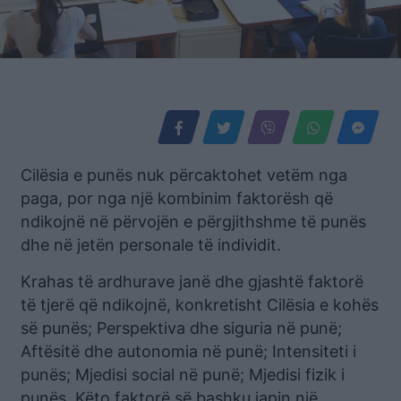
Cilësia e punës nuk përcaktohet vetëm nga
paga, por nga një kombinim faktorësh që
ndikojnë në përvojën e përgjithshme të punës
dhe në jetën personale të individit.
Krahas të ardhurave janë dhe gjashtë faktorë
të tjerë që ndikojnë, konkretisht Cilësia e kohës
së punës; Perspektiva dhe siguria në punë;
Aftësitë dhe autonomia në punë; Intensiteti i
punës; Mjedisi social në punë; Mjedisi fizik i
punës. Këto faktorë së bashku japin një