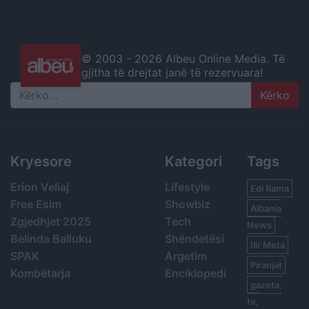
© 2003 -
2026 Albeu Online Media. Të
gjitha të drejtat janë të rezervuara!
Search
Kryesore
Kategori
Tags
Erion Veliaj
Lifestyle
Edi Rama
Free Esim
Showbiz
Albania
Zgjedhjet 2025
Tech
News
Belinda Balluku
Shëndetësi
Ilir Meta
SPAK
Argetim
Piranjat
Kombëtarja
Enciklopedi
gazeta,
tv,