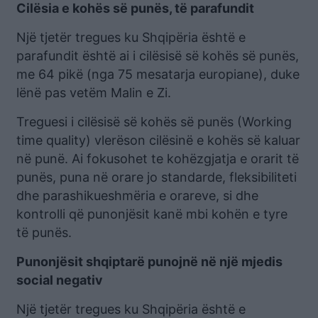
Cilësia e kohës së punës, të parafundit
Një tjetër tregues ku Shqipëria është e
parafundit është ai i cilësisë së kohës së punës,
me 64 pikë (nga 75 mesatarja europiane), duke
lënë pas vetëm Malin e Zi.
Treguesi i cilësisë së kohës së punës (Working
time quality) vlerëson cilësinë e kohës së kaluar
në punë. Ai fokusohet te kohëzgjatja e orarit të
punës, puna në orare jo standarde, fleksibiliteti
dhe parashikueshmëria e orareve, si dhe
kontrolli që punonjësit kanë mbi kohën e tyre
të punës.
Punonjësit shqiptarë punojnë në një mjedis
social negativ
Një tjetër tregues ku Shqipëria është e