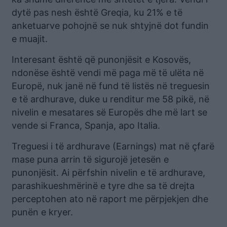
dytë pas nesh është Greqia, ku 21% e të
anketuarve pohojnë se nuk shtyjnë dot fundin
e muajit.
Interesant është që punonjësit e Kosovës,
ndonëse është vendi më paga më të ulëta në
Europë, nuk janë në fund të listës në treguesin
e të ardhurave, duke u renditur me 58 pikë, në
nivelin e mesatares së Europës dhe më lart se
vende si Franca, Spanja, apo Italia.
Treguesi i të ardhurave (Earnings) mat në çfarë
mase puna arrin të sigurojë jetesën e
punonjësit. Ai përfshin nivelin e të ardhurave,
parashikueshmërinë e tyre dhe sa të drejta
perceptohen ato në raport me përpjekjen dhe
punën e kryer.