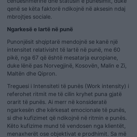
cenueshmërinë dhe statusin e punësimit, duke
qenë se këta faktorë ndikojnë në aksesin ndaj
mbrojtjes sociale.
Ngarkesë e lartë në punë
Punonjësit shqiptarë mendojnë se kanë një
intensitet relativisht të lartë në punë, me 60
pikë, nga 67 që është mesatarja europiane,
duke lënë pas Norvegjinë, Kosovën, Malin e Zi,
Maltën dhe Qipron.
Treguesi i Intensiteti të punës (Work intensity) i
referohet ritmit me të cilin kryhet puna gjatë
orarit të punës. Ai merr në konsideratë
ngarkesën dhe kërkesat emocionale të punës,
si dhe kufizimet që ndikojnë në ritmin e punës.
Këto kufizime mund të vendosen nga klientët,
menaxherët ose objektivat e prodhimit. Sa më