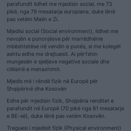
parafundit lidhet me mjedisin social, me 73
pikë, nga 79 mesatarja europiane, duke lënë
pas vetëm Malin e Zi.
Mjedisi social (Social environment), lidhet me
nevojën e punonjësve për marrëdhënie
mbështetëse në vendin e punës, si me kolegët
ashtu edhe me drejtuesit. Ai përfshin
mungesën e sjelljeve negative sociale dhe
cilësinë e menaxhimit.
Mjedis më i rëndë fizik në Europë për
Shqipërinë dhe Kosovën
Edhe për mjedisin fizik, Shqipëria renditet e
parafundit në Europë (70 pikë nga 81 mesatarja
e BE-së), duke lënë pas vetëm Kosovën.
Treguesi i mjedisit fizik (Physical environment)