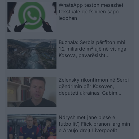
WhatsApp teston mesazhet
tekstuale që fshihen sapo
lexohen
Buzhala: Serbia përfiton mbi
1.2 miliardë m³ ujë në vit nga
Kosova, pavarësisht
kërcënimeve për Ibërin
Zelensky rikonfirmon në Serbi
qëndrimin për Kosovën,
deputeti ukrainas: Gabim
diplomatik, Ukraina duhet ta
njohë
Ndryshimet janë pjesë e
futbollit”, Flick pranon largimin
e Araujo drejt Liverpoolit