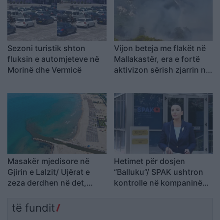
Sezoni turistik shton
Vijon beteja me flakët në
fluksin e automjeteve në
Mallakastër, era e fortë
Morinë dhe Vermicë
aktivizon sërish zjarrin në
Drenie
Masakër mjedisore në
Hetimet për dosjen
Gjirin e Lalzit/ Ujërat e
“Balluku”/ SPAK ushtron
zeza derdhen në det,
kontrolle në kompaninë
ndotet bregdeti në kulmin
“Atelier 4”, sekuestrohet
e sezonit
projekti i arredimit të vilës
të fundit
luksoze