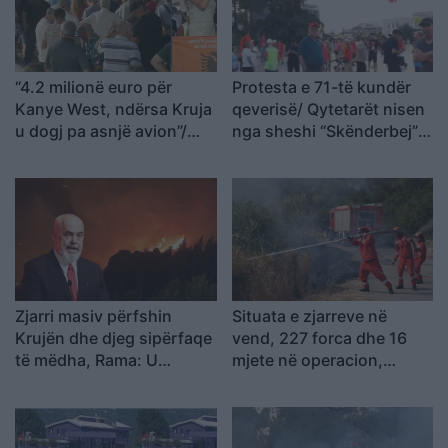
“4.2 milionë euro për
Protesta e 71-të kundër
Kanye West, ndërsa Kruja
qeverisë/ Qytetarët nisen
u dogj pa asnjë avion”/
nga sheshi “Skënderbej”
Shqiptarja e Diasporës:
drejt Kryeministrisë, Rama
Na detyruan të
të japë dorëheqjen
largoheshim, por po
rikthehemi për ta
çrrënjosur këtë politikë
Zjarri masiv përfshin
Situata e zjarreve në
Krujën dhe djeg sipërfaqe
vend, 227 forca dhe 16
të mëdha, Rama: U
mjete në operacion,
parandalua tragjedia, u
aktivizohen edhe mjetet
shkrumbua vetëm një
ajrore
magazinë