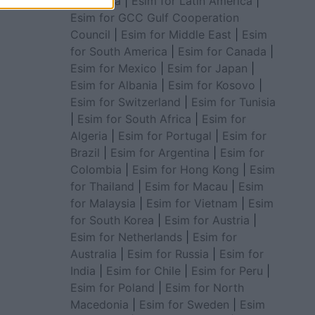
for Africa
|
Esim for Latin America
|
Esim for GCC Gulf Cooperation
Council
|
Esim for Middle East
|
Esim
for South America
|
Esim for Canada
|
Esim for Mexico
|
Esim for Japan
|
Esim for Albania
|
Esim for Kosovo
|
Esim for Switzerland
|
Esim for Tunisia
|
Esim for South Africa
|
Esim for
Algeria
|
Esim for Portugal
|
Esim for
Brazil
|
Esim for Argentina
|
Esim for
Colombia
|
Esim for Hong Kong
|
Esim
for Thailand
|
Esim for Macau
|
Esim
for Malaysia
|
Esim for Vietnam
|
Esim
for South Korea
|
Esim for Austria
|
Esim for Netherlands
|
Esim for
Australia
|
Esim for Russia
|
Esim for
India
|
Esim for Chile
|
Esim for Peru
|
Esim for Poland
|
Esim for North
Macedonia
|
Esim for Sweden
|
Esim