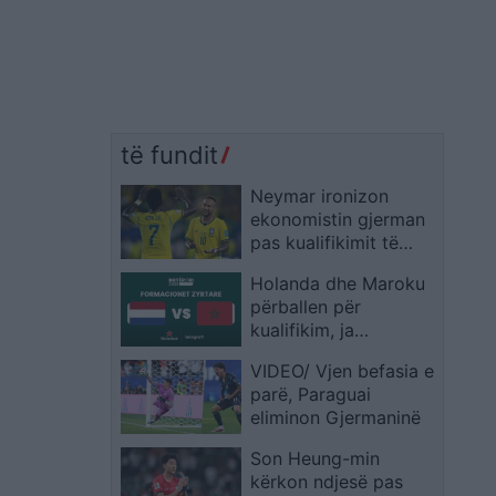
të fundit
Neymar ironizon
ekonomistin gjerman
pas kualifikimit të
Brazilit: Provoje sërish
Holanda dhe Maroku
në Botërorin e
përballen për
ardhshëm
kualifikim, ja
formacionet zyrtare
VIDEO/ Vjen befasia e
parë, Paraguai
eliminon Gjermaninë
Son Heung-min
kërkon ndjesë pas