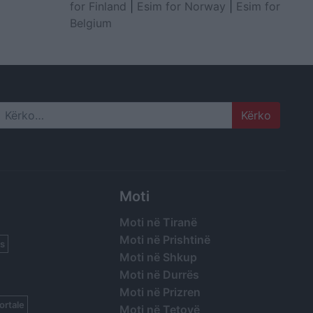
for Finland
|
Esim for Norway
|
Esim for
Belgium
Search
Moti
Moti në Tiranë
Moti në Prishtinë
s
Moti në Shkup
Moti në Durrës
Moti në Prizren
ortale
Moti në Tetovë