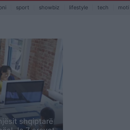
oni
sport
showbiz
lifestyle
tech
moti
jësit shqiptarë