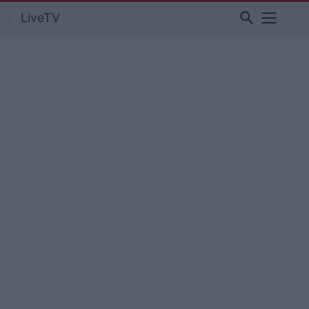
search
LiveTV