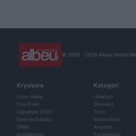
© 2003 -
2026 Albeu Online Medi
Kryesore
Kategori
Erion Veliaj
Lifestyle
Free Esim
Showbiz
Zgjedhjet 2025
Tech
Belinda Balluku
Shëndetësi
SPAK
Argetim
Kombëtarja
Enciklopedi