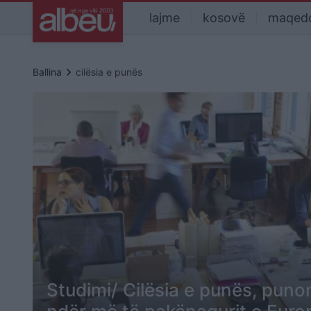
lajme
kosovë
maqed
keyboard_arrow_right
Ballina
cilësia e punës
Studimi/ Cilësia e punës, punon