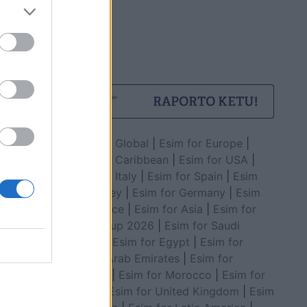
Esim for Global
|
Esim for Europe
|
Esim for Caribbean
|
Esim for USA
|
Esim for Italy
|
Esim for Spain
|
Esim
for Turkey
|
Esim for Germany
|
Esim
for Greece
|
Esim for Asia
|
Esim for
World Cup 2026
|
Esim for Saudi
Arabia
|
Esim for Egypt
|
Esim for
United Arab Emirates
|
Esim for
Balkans
|
Esim for Morocco
|
Esim for
China
|
Esim for United Kingdom
|
Esim