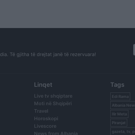
a. Të gjitha të drejtat janë të rezervuara!
Linqet
Tags
Live tv shqiptare
Edi Rama
Moti në Shqipëri
Albania New
Travel
Ilir Meta
Horoskopi
Piranjat
Livescore
gazeta, tv, p
News from Albania