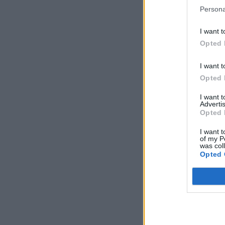
Persona
I want t
Opted 
I want t
Opted 
I want 
Advertis
Opted 
I want t
of my P
was col
Opted 