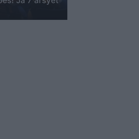
ës! Ja 7 arsyet