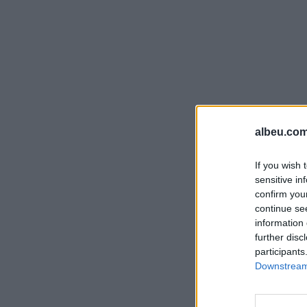
albeu.com
If you wish 
sensitive in
confirm you
continue se
information 
further disc
participants
Downstream 